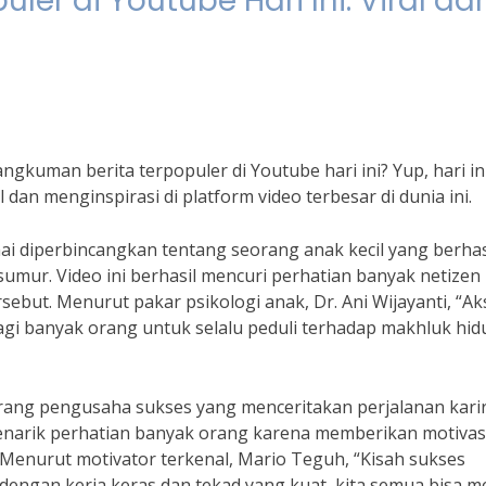
er di Youtube Hari Ini: Viral da
kuman berita terpopuler di Youtube hari ini? Yup, hari ini
dan menginspirasi di platform video terbesar di dunia ini.
ai diperbincangkan tentang seorang anak kecil yang berhas
umur. Video ini berhasil mencuri perhatian banyak netizen
sebut. Menurut pakar psikologi anak, Dr. Ani Wijayanti, “Ak
bagi banyak orang untuk selalu peduli terhadap makhluk hid
seorang pengusaha sukses yang menceritakan perjalanan kari
 menarik perhatian banyak orang karena memberikan motivas
Menurut motivator terkenal, Mario Teguh, “Kisah sukses
dengan kerja keras dan tekad yang kuat, kita semua bisa m