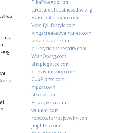
PikaPikaApp.com
takecareofbusinessdfw.org
mbahas
HamadaOfJapan.com
VersifyLifestyle.com
kingscreekadventures.com
hina,
antaeuslabs.com
ya
purelycleanchemdry.com
rang.
WishOping.com
shoplegacee.com
bonvivantshop.com
nal
CupPlante.com
 kerja
mpzin.com
stcreal.com
gi.
PopUpFlea.com
ah
valueml.com
rebeccatorresjewelry.com
jmpbliss.com