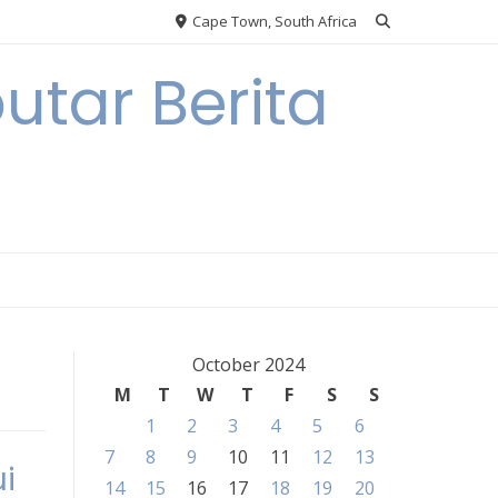
Cape Town, South Africa
tar Berita
October 2024
M
T
W
T
F
S
S
1
2
3
4
5
6
7
8
9
10
11
12
13
i
14
15
16
17
18
19
20