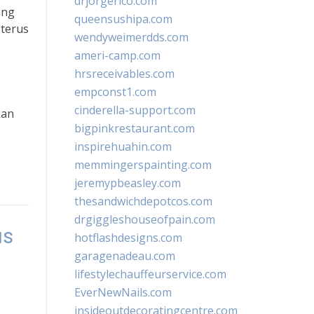
drjorgerico.com
ang
queensushipa.com
 terus
wendyweimerdds.com
ameri-camp.com
hrsreceivables.com
empconst1.com
cinderella-support.com
kan
bigpinkrestaurant.com
inspirehuahin.com
memmingerspainting.com
jeremypbeasley.com
thesandwichdepotcos.com
drgiggleshouseofpain.com
us
hotflashdesigns.com
garagenadeau.com
lifestylechauffeurservice.com
EverNewNails.com
insideoutdecoratingcentre.com