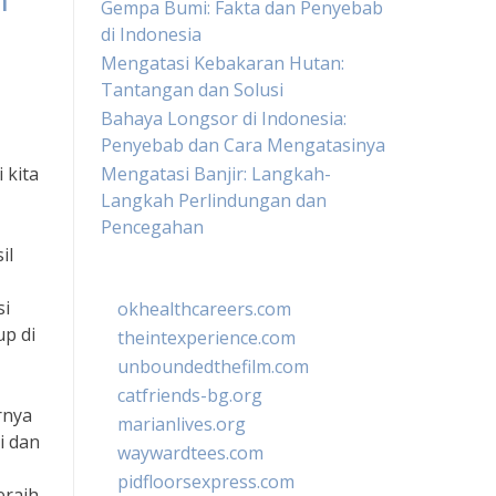
n
Gempa Bumi: Fakta dan Penyebab
di Indonesia
Mengatasi Kebakaran Hutan:
Tantangan dan Solusi
Bahaya Longsor di Indonesia:
Penyebab dan Cara Mengatasinya
 kita
Mengatasi Banjir: Langkah-
Langkah Perlindungan dan
Pencegahan
il
si
okhealthcareers.com
up di
theintexperience.com
unboundedthefilm.com
catfriends-bg.org
rnya
marianlives.org
i dan
waywardtees.com
pidfloorsexpress.com
eraih