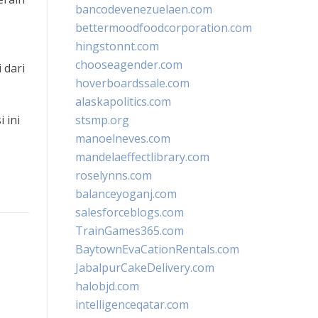
bancodevenezuelaen.com
bettermoodfoodcorporation.com
hingstonnt.com
chooseagender.com
 dari
hoverboardssale.com
alaskapolitics.com
 ini
stsmp.org
manoelneves.com
mandelaeffectlibrary.com
roselynns.com
balanceyoganj.com
salesforceblogs.com
TrainGames365.com
BaytownEvaCationRentals.com
JabalpurCakeDelivery.com
halobjd.com
intelligenceqatar.com