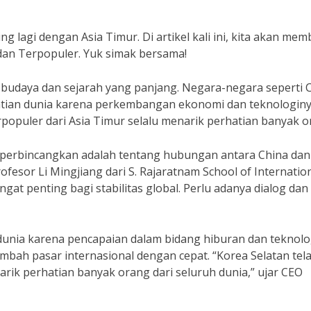
ng lagi dengan Asia Timur. Di artikel kali ini, kita akan me
 dan Terpopuler. Yuk simak bersama!
budaya dan sejarah yang panjang. Negara-negara seperti C
hatian dunia karena perkembangan ekonomi dan teknologin
erpopuler dari Asia Timur selalu menarik perhatian banyak o
 diperbincangkan adalah tentang hubungan antara China dan
ofesor Li Mingjiang dari S. Rajaratnam School of Internatio
gat penting bagi stabilitas global. Perlu adanya dialog dan
 dunia karena pencapaian dalam bidang hiburan dan teknolo
bah pasar internasional dengan cepat. “Korea Selatan tel
rik perhatian banyak orang dari seluruh dunia,” ujar CEO