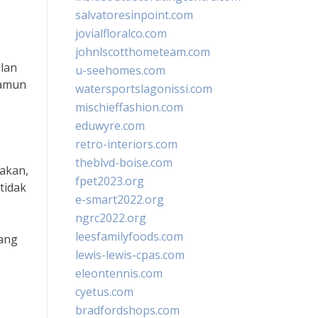
salvatoresinpoint.com
jovialfloralco.com
johnlscotthometeam.com
alan
u-seehomes.com
namun
watersportslagonissi.com
mischieffashion.com
eduwyre.com
retro-interiors.com
theblvd-boise.com
akan,
fpet2023.org
tidak
e-smart2022.org
ngrc2022.org
leesfamilyfoods.com
yang
lewis-lewis-cpas.com
eleontennis.com
cyetus.com
bradfordshops.com