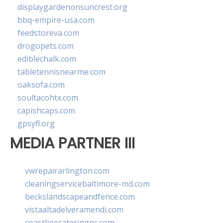
displaygardenonsuncrest.org
bbq-empire-usa.com
feedstoreva.com
drogopets.com
ediblechalk.com
tabletennisnearme.com
oaksofa.com
soultacohtx.com
capishcaps.com
gpsyfl.org
MEDIA PARTNER III
vwrepairarlington.com
cleaningservicebaltimore-md.com
beckslandscapeandfence.com
vistaaltadelveramendi.com
coastlinecateringnc.com