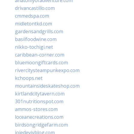
anatomyofadventure.com
drivancastillo.com
cmmedspa.com
midletontkd.com
gardensandgrills.com
basilfoodwine.com
nikko-tochigi.net
caribbean-corner.com
bluemoongiftcards.com
rivercitysteampunkexpo.com
kchoops.net
mountainsideskateshop.com
kirtlandcitytavern.com
301nutritionspot.com
ammos-stores.com
loceanecreations.com
birdsongridgefarm.com
joiedevivblog.com