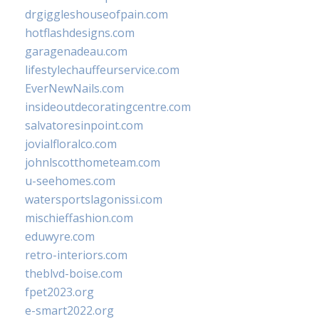
drgiggleshouseofpain.com
hotflashdesigns.com
garagenadeau.com
lifestylechauffeurservice.com
EverNewNails.com
insideoutdecoratingcentre.com
salvatoresinpoint.com
jovialfloralco.com
johnlscotthometeam.com
u-seehomes.com
watersportslagonissi.com
mischieffashion.com
eduwyre.com
retro-interiors.com
theblvd-boise.com
fpet2023.org
e-smart2022.org