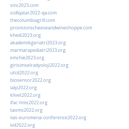
sinc2023.com
scdlqatar2022-qa.com
thecolumbiagrill.com
provisionscheeseandwineshoppe.com
khedi2023.org
akademikgeriatri2023.org
marmarapediatri2023.org
emchie2023.org
girisimselradyoloji2022.org
utcd2022.org
biosensor2022.org
ialp2022.org
klivet2022.org
ifac-hms2022.org
taoms2022.org
iias-euromena-conference2022.org
ivd2022.org