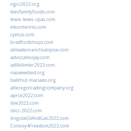
ngrc2022.org
leesfamilyfoods.com
lewis-lewis-cpas.com
eleontennis.com
cyetus.com
bradfordshops.com
almadenranchsanjose.com
advocatevijay.com
adlibilimler2023.com
naswwebed.org
balithut-manado.org
alteregotradingcompany.org
aprce2022.com
ibie2022.com
sbcc-2022.com
AngolaOilAndGas2022.com
Convoy4Freedom2022.com