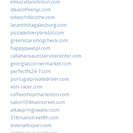
elmazatlanclinton.com
ideacoffeenyc.com
odieschillicothe.com
lacantinitagalesburg.com
pizzadeliverybristol.com
greenstarsmogcheck.com
happypawspl.com
callahansautoservicecenter.com
georgiascornermarket.com
perfectfit24-7.com
portugalprivatedriver.com
von-racer.com
coffeeshopcharleston.com
salon104mainstreet.com
alkaspringswater.com
318mainstreet8h.com
lovenailsspari.com