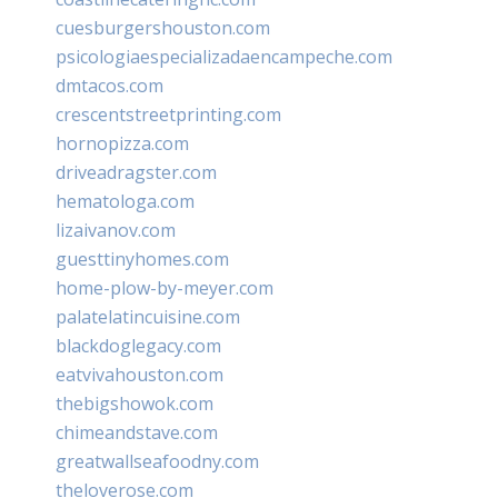
cuesburgershouston.com
psicologiaespecializadaencampeche.com
dmtacos.com
crescentstreetprinting.com
hornopizza.com
driveadragster.com
hematologa.com
lizaivanov.com
guesttinyhomes.com
home-plow-by-meyer.com
palatelatincuisine.com
blackdoglegacy.com
eatvivahouston.com
thebigshowok.com
chimeandstave.com
greatwallseafoodny.com
theloverose.com