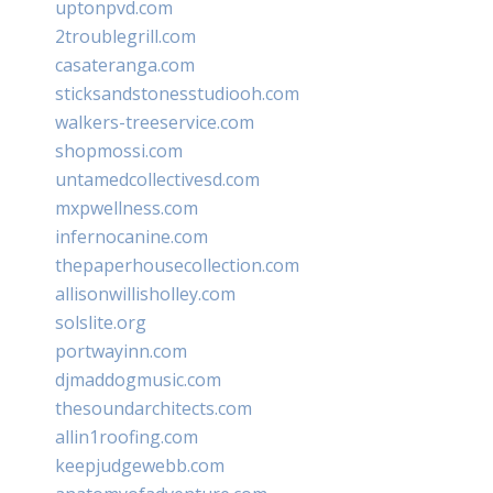
uptonpvd.com
2troublegrill.com
casateranga.com
sticksandstonesstudiooh.com
walkers-treeservice.com
shopmossi.com
untamedcollectivesd.com
mxpwellness.com
infernocanine.com
thepaperhousecollection.com
allisonwillisholley.com
solslite.org
portwayinn.com
djmaddogmusic.com
thesoundarchitects.com
allin1roofing.com
keepjudgewebb.com