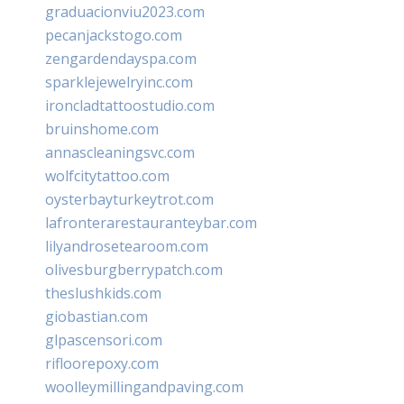
graduacionviu2023.com
pecanjackstogo.com
zengardendayspa.com
sparklejewelryinc.com
ironcladtattoostudio.com
bruinshome.com
annascleaningsvc.com
wolfcitytattoo.com
oysterbayturkeytrot.com
lafronterarestauranteybar.com
lilyandrosetearoom.com
olivesburgberrypatch.com
theslushkids.com
giobastian.com
glpascensori.com
rifloorepoxy.com
woolleymillingandpaving.com