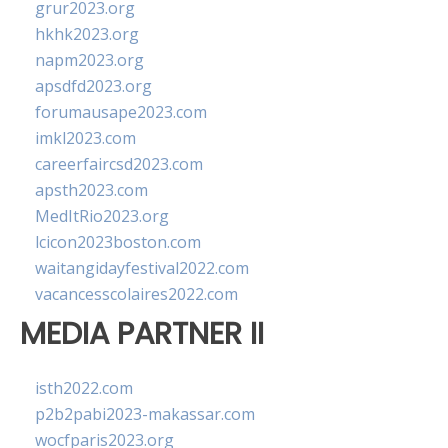
grur2023.org
hkhk2023.org
napm2023.org
apsdfd2023.org
forumausape2023.com
imkl2023.com
careerfaircsd2023.com
apsth2023.com
MedItRio2023.org
lcicon2023boston.com
waitangidayfestival2022.com
vacancesscolaires2022.com
MEDIA PARTNER II
isth2022.com
p2b2pabi2023-makassar.com
wocfparis2023.org