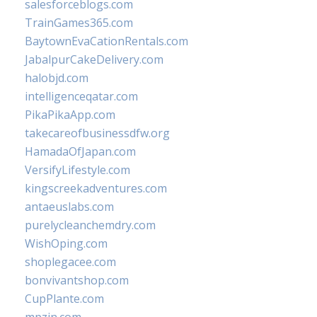
salesforceblogs.com
TrainGames365.com
BaytownEvaCationRentals.com
JabalpurCakeDelivery.com
halobjd.com
intelligenceqatar.com
PikaPikaApp.com
takecareofbusinessdfw.org
HamadaOfJapan.com
VersifyLifestyle.com
kingscreekadventures.com
antaeuslabs.com
purelycleanchemdry.com
WishOping.com
shoplegacee.com
bonvivantshop.com
CupPlante.com