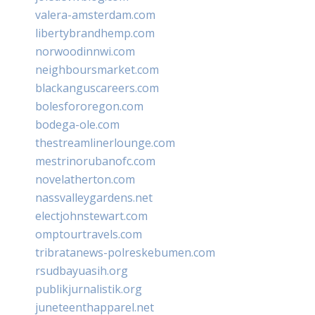
valera-amsterdam.com
libertybrandhemp.com
norwoodinnwi.com
neighboursmarket.com
blackanguscareers.com
bolesfororegon.com
bodega-ole.com
thestreamlinerlounge.com
mestrinorubanofc.com
novelatherton.com
nassvalleygardens.net
electjohnstewart.com
omptourtravels.com
tribratanews-polreskebumen.com
rsudbayuasih.org
publikjurnalistik.org
juneteenthapparel.net