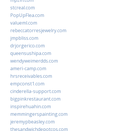
mpzin.com
stcreal.com
PopUpFlea.com
valueml.com
rebeccatorresjewelry.com
jmpbliss.com
drjorgerico.com
queensushipa.com
wendyweimerdds.com
ameri-camp.com
hrsreceivables.com
empconst1.com
cinderella-support.com
bigpinkrestaurant.com
inspirehuahin.com
memmingerspainting.com
jeremypbeasley.com
thesandwichdepotcos.com