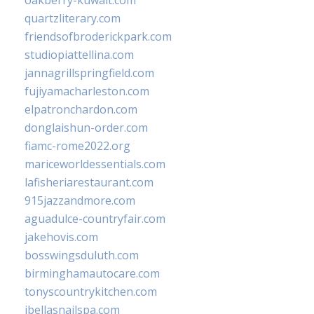
oakberry-kuwait.com
quartzliterary.com
friendsofbroderickpark.com
studiopiattellina.com
jannagrillspringfield.com
fujiyamacharleston.com
elpatronchardon.com
donglaishun-order.com
fiamc-rome2022.org
mariceworldessentials.com
lafisheriarestaurant.com
915jazzandmore.com
aguadulce-countryfair.com
jakehovis.com
bosswingsduluth.com
birminghamautocare.com
tonyscountrykitchen.com
jbellasnailspa.com