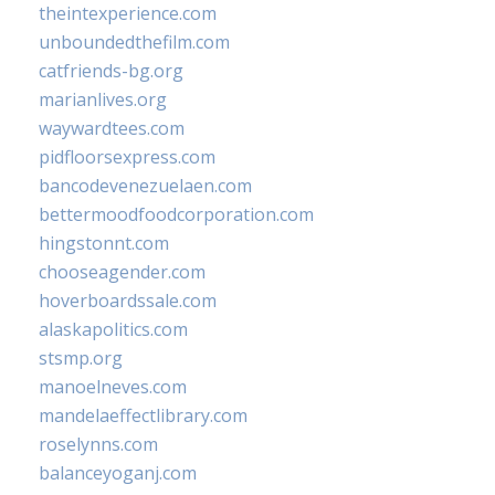
theintexperience.com
unboundedthefilm.com
catfriends-bg.org
marianlives.org
waywardtees.com
pidfloorsexpress.com
bancodevenezuelaen.com
bettermoodfoodcorporation.com
hingstonnt.com
chooseagender.com
hoverboardssale.com
alaskapolitics.com
stsmp.org
manoelneves.com
mandelaeffectlibrary.com
roselynns.com
balanceyoganj.com