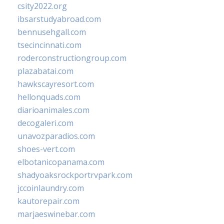
csity2022.org
ibsarstudyabroad.com
bennusehgall.com
tsecincinnati.com
roderconstructiongroup.com
plazabatai.com
hawkscayresort.com
hellonquads.com
diarioanimales.com
decogaleri.com
unavozparadios.com
shoes-vert.com
elbotanicopanama.com
shadyoaksrockportrvpark.com
jccoinlaundry.com
kautorepair.com
marjaeswinebar.com