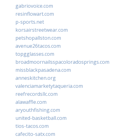
gabriovoice.com
resinflowart.com
p-sports.net
korsairstreetwear.com
petshopallston.com
avenue26tacos.com
topgglasses.com
broadmoornailsspacoloradosprings.com
missblackpasadena.com
anneskitchen.org
valenciamarketytaqueria.com
reefrecordsllc.com
alawaffle.com
aryouthfishing.com
united-basketball.com
tios-tacos.com
cafecito-satx.com