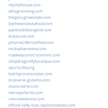
mychaihouse.com
alvisgrooming.com
thegeorginaestate.com
blythewoodseafood.com
paolosdelibangkok.com
bobacove.com
phoone24brookfield.com
mickeybarmama.com
roadwayconstructioninc.com
shopdragonflyboutique.com
sportszilla.org
batchprovisionsbar.com
brasserie-gobette.com
musicrearte.com
morseysfarms.com
riverviewtennis.com
official-kelly-toys-squishmallows.com