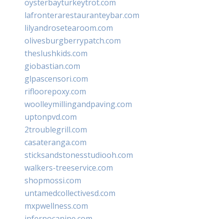
oysterbayturkeytrot.com
lafronterarestauranteybar.com
lilyandrosetearoom.com
olivesburgberrypatch.com
theslushkids.com
giobastian.com
glpascensori.com
rifloorepoxy.com
woolleymillingandpaving.com
uptonpvd.com
2troublegrill.com
casateranga.com
sticksandstonesstudiooh.com
walkers-treeservice.com
shopmossi.com
untamedcollectivesd.com
mxpwellness.com
infernocanine.com