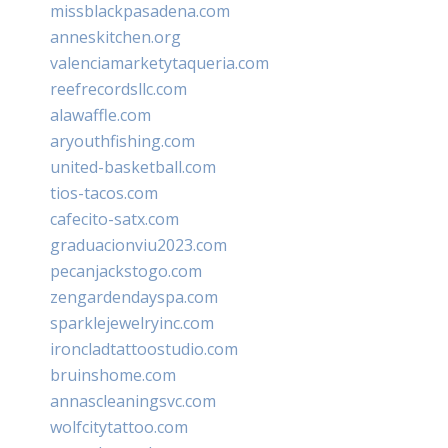
missblackpasadena.com
anneskitchen.org
valenciamarketytaqueria.com
reefrecordsllc.com
alawaffle.com
aryouthfishing.com
united-basketball.com
tios-tacos.com
cafecito-satx.com
graduacionviu2023.com
pecanjackstogo.com
zengardendayspa.com
sparklejewelryinc.com
ironcladtattoostudio.com
bruinshome.com
annascleaningsvc.com
wolfcitytattoo.com