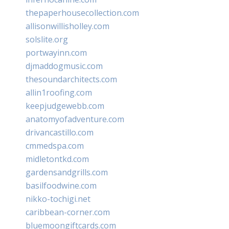
thepaperhousecollection.com
allisonwillisholley.com
solslite.org
portwayinn.com
djmaddogmusic.com
thesoundarchitects.com
allin1roofing.com
keepjudgewebb.com
anatomyofadventure.com
drivancastillo.com
cmmedspa.com
midletontkd.com
gardensandgrills.com
basilfoodwine.com
nikko-tochigi.net
caribbean-corner.com
bluemoongiftcards.com