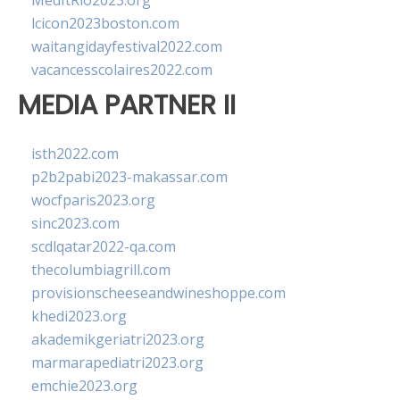
MedItRio2023.org
lcicon2023boston.com
waitangidayfestival2022.com
vacancesscolaires2022.com
MEDIA PARTNER II
isth2022.com
p2b2pabi2023-makassar.com
wocfparis2023.org
sinc2023.com
scdlqatar2022-qa.com
thecolumbiagrill.com
provisionscheeseandwineshoppe.com
khedi2023.org
akademikgeriatri2023.org
marmarapediatri2023.org
emchie2023.org