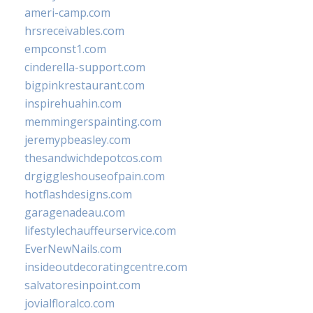
ameri-camp.com
hrsreceivables.com
empconst1.com
cinderella-support.com
bigpinkrestaurant.com
inspirehuahin.com
memmingerspainting.com
jeremypbeasley.com
thesandwichdepotcos.com
drgiggleshouseofpain.com
hotflashdesigns.com
garagenadeau.com
lifestylechauffeurservice.com
EverNewNails.com
insideoutdecoratingcentre.com
salvatoresinpoint.com
jovialfloralco.com