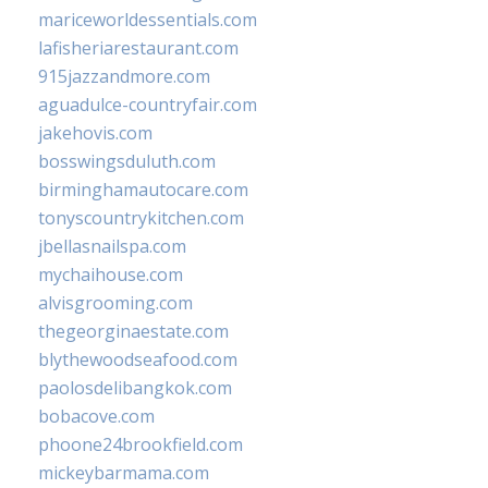
mariceworldessentials.com
lafisheriarestaurant.com
915jazzandmore.com
aguadulce-countryfair.com
jakehovis.com
bosswingsduluth.com
birminghamautocare.com
tonyscountrykitchen.com
jbellasnailspa.com
mychaihouse.com
alvisgrooming.com
thegeorginaestate.com
blythewoodseafood.com
paolosdelibangkok.com
bobacove.com
phoone24brookfield.com
mickeybarmama.com