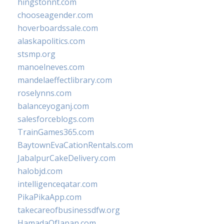
hingstonnt.com
chooseagender.com
hoverboardssale.com
alaskapolitics.com
stsmp.org
manoelneves.com
mandelaeffectlibrary.com
roselynns.com
balanceyoganj.com
salesforceblogs.com
TrainGames365.com
BaytownEvaCationRentals.com
JabalpurCakeDelivery.com
halobjd.com
intelligenceqatar.com
PikaPikaApp.com
takecareofbusinessdfw.org
HamadaOfJapan.com