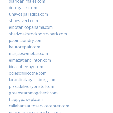
diarioanimales.com
decogaleri.com
unavozparadios.com
shoes-vert.com
elbotanicopanama.com
shadyoaksrockportrvpark.com
jccoinlaundry.com
kautorepair.com
marjaeswinebar.com
elmazatlanclinton.com
ideacoffeenyc.com
odieschillicothe.com
lacantinitagalesburg.com
pizzadeliverybristol.com
greenstarsmogcheck.com
happypawspl.com
callahansautoservicecenter.com
georgiascornermarket.com