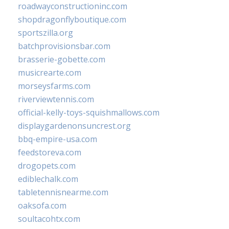
roadwayconstructioninc.com
shopdragonflyboutique.com
sportszilla.org
batchprovisionsbar.com
brasserie-gobette.com
musicrearte.com
morseysfarms.com
riverviewtennis.com
official-kelly-toys-squishmallows.com
displaygardenonsuncrest.org
bbq-empire-usa.com
feedstoreva.com
drogopets.com
ediblechalk.com
tabletennisnearme.com
oaksofa.com
soultacohtx.com