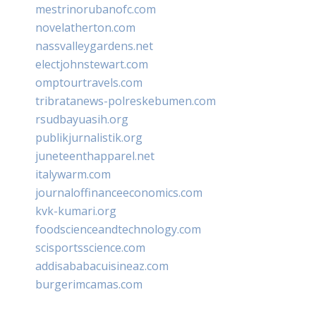
mestrinorubanofc.com
novelatherton.com
nassvalleygardens.net
electjohnstewart.com
omptourtravels.com
tribratanews-polreskebumen.com
rsudbayuasih.org
publikjurnalistik.org
juneteenthapparel.net
italywarm.com
journaloffinanceeconomics.com
kvk-kumari.org
foodscienceandtechnology.com
scisportsscience.com
addisababacuisineaz.com
burgerimcamas.com