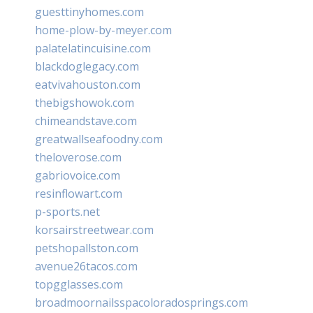
guesttinyhomes.com
home-plow-by-meyer.com
palatelatincuisine.com
blackdoglegacy.com
eatvivahouston.com
thebigshowok.com
chimeandstave.com
greatwallseafoodny.com
theloverose.com
gabriovoice.com
resinflowart.com
p-sports.net
korsairstreetwear.com
petshopallston.com
avenue26tacos.com
topgglasses.com
broadmoornailsspacoloradosprings.com