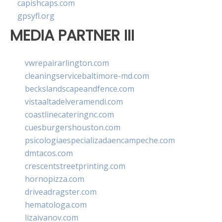
capishcaps.com
gpsyfl.org
MEDIA PARTNER III
vwrepairarlington.com
cleaningservicebaltimore-md.com
beckslandscapeandfence.com
vistaaltadelveramendi.com
coastlinecateringnc.com
cuesburgershouston.com
psicologiaespecializadaencampeche.com
dmtacos.com
crescentstreetprinting.com
hornopizza.com
driveadragster.com
hematologa.com
lizaivanov.com