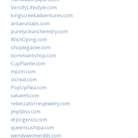
VersifyLifestyle.com
kingscreekadventures.com
antaeuslabs.com
purelycleanchemdry.com
WishOping.com
shoplegacee.com
bonvivantshop.com
CupPlante.com
mpzin.com
stcreal.com
PopUpFlea.com
valueml.com
rebeccatorresjewelry.com
jmpbliss.com
drjorgerico.com
queensushipa.com
wendyweimerdds.com