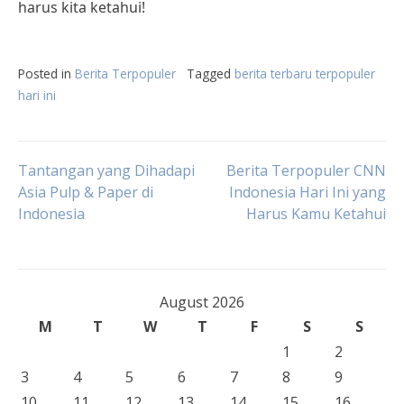
harus kita ketahui!
Posted in
Berita Terpopuler
Tagged
berita terbaru terpopuler
hari ini
Post
Tantangan yang Dihadapi
Berita Terpopuler CNN
Asia Pulp & Paper di
Indonesia Hari Ini yang
Indonesia
Harus Kamu Ketahui
navigation
August 2026
M
T
W
T
F
S
S
1
2
3
4
5
6
7
8
9
10
11
12
13
14
15
16