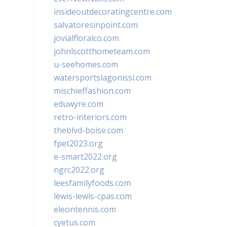
insideoutdecoratingcentre.com
salvatoresinpoint.com
jovialfloralco.com
johnlscotthometeam.com
u-seehomes.com
watersportslagonissi.com
mischieffashion.com
eduwyre.com
retro-interiors.com
theblvd-boise.com
fpet2023.org
e-smart2022.org
ngrc2022.org
leesfamilyfoods.com
lewis-lewis-cpas.com
eleontennis.com
cyetus.com