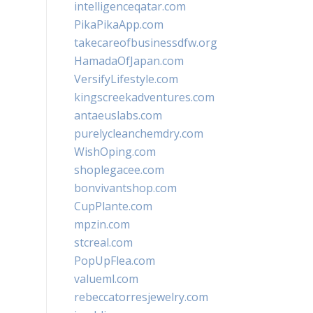
intelligenceqatar.com
PikaPikaApp.com
takecareofbusinessdfw.org
HamadaOfJapan.com
VersifyLifestyle.com
kingscreekadventures.com
antaeuslabs.com
purelycleanchemdry.com
WishOping.com
shoplegacee.com
bonvivantshop.com
CupPlante.com
mpzin.com
stcreal.com
PopUpFlea.com
valueml.com
rebeccatorresjewelry.com