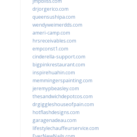
jmpbliss.com
drjorgerico.com
queensushipa.com
wendyweimerdds.com
ameri-camp.com
hrsreceivables.com
empconst1.com
cinderella-support.com
bigpinkrestaurant.com
inspirehuahin.com
memmingerspainting.com
jeremypbeasley.com
thesandwichdepotcos.com
drgiggleshouseofpain.com
hotflashdesigns.com
garagenadeau.com
lifestylechauffeurservice.com
EverNewNails.com