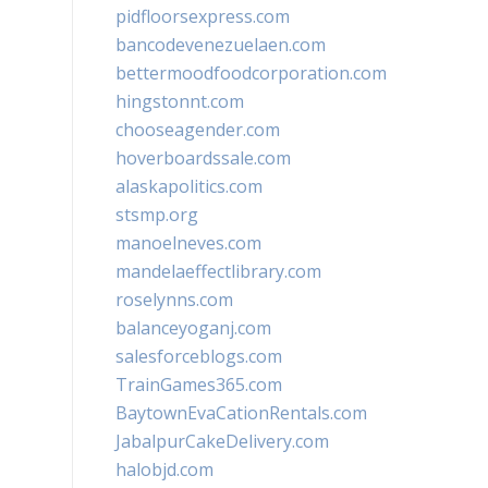
pidfloorsexpress.com
bancodevenezuelaen.com
bettermoodfoodcorporation.com
hingstonnt.com
chooseagender.com
hoverboardssale.com
alaskapolitics.com
stsmp.org
manoelneves.com
mandelaeffectlibrary.com
roselynns.com
balanceyoganj.com
salesforceblogs.com
TrainGames365.com
BaytownEvaCationRentals.com
JabalpurCakeDelivery.com
halobjd.com