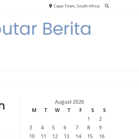
Cape Town, South Africa
tar Berita
h
August 2026
M
T
W
T
F
S
S
1
2
3
4
5
6
7
8
9
10
11
12
13
14
15
16