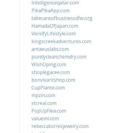
intelligenceqatar.com
PikaPikaApp.com
takecareofbusinessdfw.org
HamadaOfJapan.com
VersifyLifestyle.com
kingscreekadventures.com
antaeuslabs.com
purelycleanchemdry.com
WishOping.com
shoplegacee.com
bonvivantshop.com
CupPlante.com
mpzin.com
stcreal.com
PopUpFlea.com
valueml.com
rebeccatorresjewelry.com