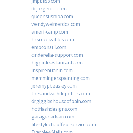
jmpbliss.com
drjorgerico.com
queensushipa.com
wendyweimerdds.com
ameri-camp.com
hrsreceivables.com
empconst1.com
cinderella-support.com
bigpinkrestaurant.com
inspirehuahin.com
memmingerspainting.com
jeremypbeasley.com
thesandwichdepotcos.com
drgiggleshouseofpain.com
hotflashdesigns.com
garagenadeau.com
lifestylechauffeurservice.com
EverNewNails.com