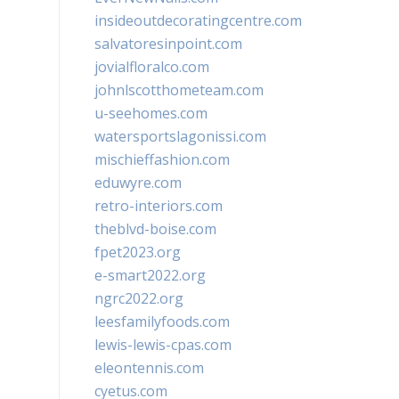
insideoutdecoratingcentre.com
salvatoresinpoint.com
jovialfloralco.com
johnlscotthometeam.com
u-seehomes.com
watersportslagonissi.com
mischieffashion.com
eduwyre.com
retro-interiors.com
theblvd-boise.com
fpet2023.org
e-smart2022.org
ngrc2022.org
leesfamilyfoods.com
lewis-lewis-cpas.com
eleontennis.com
cyetus.com