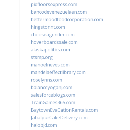
pidfloorsexpress.com
bancodevenezuelaen.com
bettermoodfoodcorporation.com
hingstonnt.com
chooseagender.com
hoverboardssale.com
alaskapolitics.com
stsmp.org
manoelneves.com
mandelaeffectlibrary.com
roselynns.com
balanceyoganj.com
salesforceblogs.com
TrainGames365.com
BaytownEvaCationRentals.com
JabalpurCakeDelivery.com
halobjd.com