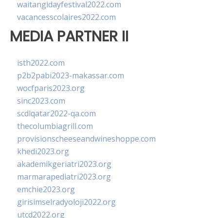
waitangidayfestival2022.com
vacancesscolaires2022.com
MEDIA PARTNER II
isth2022.com
p2b2pabi2023-makassar.com
wocfparis2023.org
sinc2023.com
scdlqatar2022-qa.com
thecolumbiagrill.com
provisionscheeseandwineshoppe.com
khedi2023.org
akademikgeriatri2023.org
marmarapediatri2023.org
emchie2023.org
girisimselradyoloji2022.org
utcd2022.org