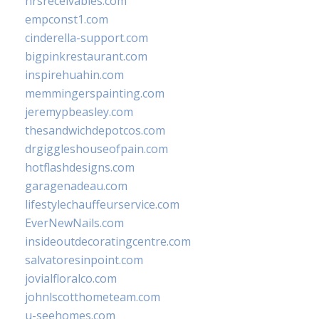
hrsreceivables.com
empconst1.com
cinderella-support.com
bigpinkrestaurant.com
inspirehuahin.com
memmingerspainting.com
jeremypbeasley.com
thesandwichdepotcos.com
drgiggleshouseofpain.com
hotflashdesigns.com
garagenadeau.com
lifestylechauffeurservice.com
EverNewNails.com
insideoutdecoratingcentre.com
salvatoresinpoint.com
jovialfloralco.com
johnlscotthometeam.com
u-seehomes.com