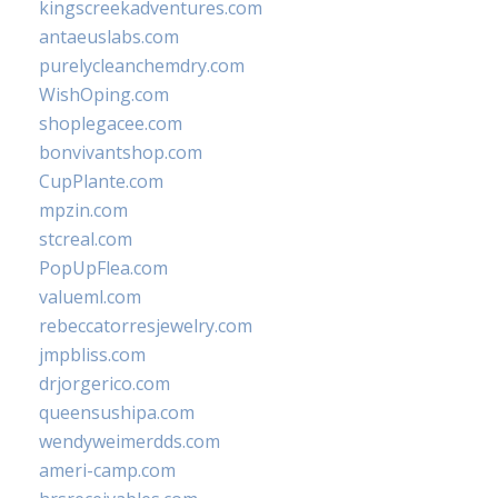
kingscreekadventures.com
antaeuslabs.com
purelycleanchemdry.com
WishOping.com
shoplegacee.com
bonvivantshop.com
CupPlante.com
mpzin.com
stcreal.com
PopUpFlea.com
valueml.com
rebeccatorresjewelry.com
jmpbliss.com
drjorgerico.com
queensushipa.com
wendyweimerdds.com
ameri-camp.com