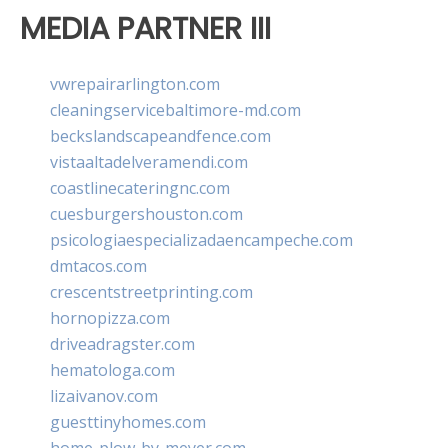
MEDIA PARTNER III
vwrepairarlington.com
cleaningservicebaltimore-md.com
beckslandscapeandfence.com
vistaaltadelveramendi.com
coastlinecateringnc.com
cuesburgershouston.com
psicologiaespecializadaencampeche.com
dmtacos.com
crescentstreetprinting.com
hornopizza.com
driveadragster.com
hematologa.com
lizaivanov.com
guesttinyhomes.com
home-plow-by-meyer.com