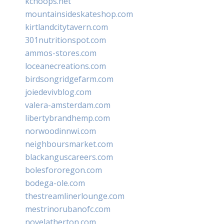
kchoops.net
mountainsideskateshop.com
kirtlandcitytavern.com
301nutritionspot.com
ammos-stores.com
loceanecreations.com
birdsongridgefarm.com
joiedevivblog.com
valera-amsterdam.com
libertybrandhemp.com
norwoodinnwi.com
neighboursmarket.com
blackanguscareers.com
bolesfororegon.com
bodega-ole.com
thestreamlinerlounge.com
mestrinorubanofc.com
novelatherton.com