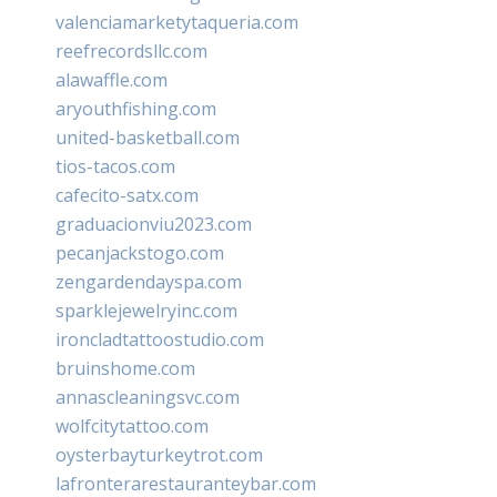
valenciamarketytaqueria.com
reefrecordsllc.com
alawaffle.com
aryouthfishing.com
united-basketball.com
tios-tacos.com
cafecito-satx.com
graduacionviu2023.com
pecanjackstogo.com
zengardendayspa.com
sparklejewelryinc.com
ironcladtattoostudio.com
bruinshome.com
annascleaningsvc.com
wolfcitytattoo.com
oysterbayturkeytrot.com
lafronterarestauranteybar.com