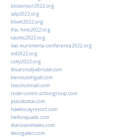
biosensor2022.org
ialp2022.org
klivet2022.org
ifac-hms2022.org
taoms2022.org
iias-euromena-conference2022.org
ivd2022.org
csity2022.org
ibsarstudyabroad.com
bennusehgall.com
tsecincinnati.com
roderconstructiongroup.com
plazabatai.com
hawkscayresort.com
hellonquads.com
diarioanimales.com
decogaleri.com