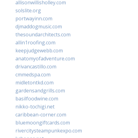
allisonwillisholley.com
solslite.org
portwayinn.com
djmaddogmusic.com
thesoundarchitects.com
allin1roofing.com
keepjudgewebb.com
anatomyofadventure.com
drivancastillo.com
cmmedspa.com
midletontkd.com
gardensandgrills.com
basilfoodwine.com
nikko-tochigi.net
caribbean-corner.com
bluemoongiftcards.com
rivercitysteampunkexpo.com