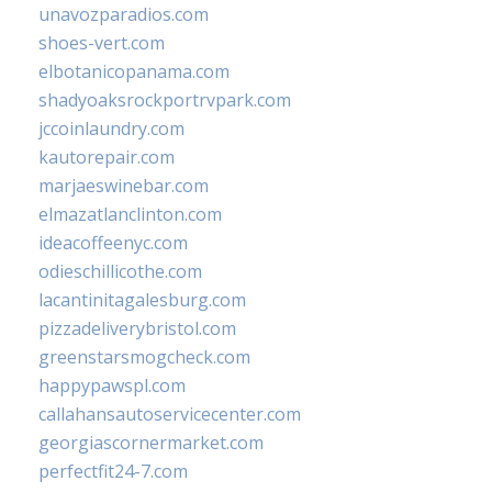
unavozparadios.com
shoes-vert.com
elbotanicopanama.com
shadyoaksrockportrvpark.com
jccoinlaundry.com
kautorepair.com
marjaeswinebar.com
elmazatlanclinton.com
ideacoffeenyc.com
odieschillicothe.com
lacantinitagalesburg.com
pizzadeliverybristol.com
greenstarsmogcheck.com
happypawspl.com
callahansautoservicecenter.com
georgiascornermarket.com
perfectfit24-7.com