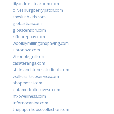
lilyandrosetearoom.com
olivesburgberrypatch.com
theslushkids.com
giobastian.com
glpascensori.com
rifloorepoxy.com
woolleymillingandpaving.com
uptonpvd.com
2troublegrill.com
casateranga.com
sticksandstonesstudiooh.com
walkers-treeservice.com
shopmossi.com
untamedcollectivesd.com
mxpwellness.com
infernocanine.com
thepaperhousecollection.com