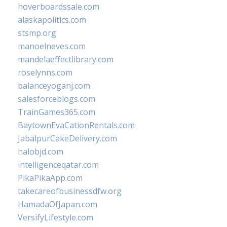
hoverboardssale.com
alaskapolitics.com
stsmp.org
manoelneves.com
mandelaeffectlibrary.com
roselynns.com
balanceyoganj.com
salesforceblogs.com
TrainGames365.com
BaytownEvaCationRentals.com
JabalpurCakeDelivery.com
halobjd.com
intelligenceqatar.com
PikaPikaApp.com
takecareofbusinessdfw.org
HamadaOfJapan.com
VersifyLifestyle.com