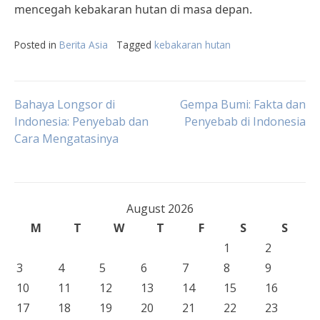
mencegah kebakaran hutan di masa depan.
Posted in
Berita Asia
Tagged
kebakaran hutan
Post
Bahaya Longsor di
Gempa Bumi: Fakta dan
Indonesia: Penyebab dan
Penyebab di Indonesia
Cara Mengatasinya
navigation
August 2026
M
T
W
T
F
S
S
1
2
3
4
5
6
7
8
9
10
11
12
13
14
15
16
17
18
19
20
21
22
23