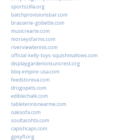
sportszilla.org
batchprovisionsbar.com
brasserie-gobette.com
musicrearte.com
morseysfarms.com
riverviewtennis.com
official-kelly-toys-squishmallows.com
displaygardenonsuncrest.org
bbq-empire-usa.com
feedstoreva.com
drogopets.com
ediblechalk.com
tabletennisnearme.com
oaksofa.com
soultacohtx.com
capishcaps.com
gpsyfl.org