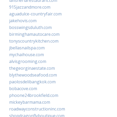
lafisheriarestaurant.com
915jazzandmore.com
aguadulce-countryfair.com
jakehovis.com
bosswingsduluth.com
birminghamautocare.com
tonyscountrykitchen.com
jbellasnailspa.com
mychaihouse.com
alvisgrooming.com
thegeorginaestate.com
blythewoodseafood.com
paolosdelibangkok.com
bobacove.com
phoone24brookfield.com
mickeybarmama.com
roadwayconstructioninc.com
shopdragonflyboutique.com