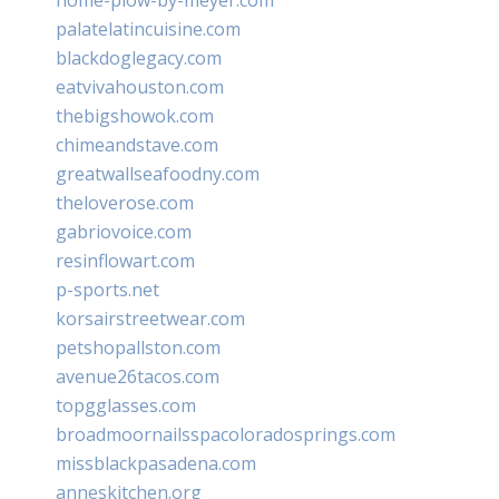
palatelatincuisine.com
blackdoglegacy.com
eatvivahouston.com
thebigshowok.com
chimeandstave.com
greatwallseafoodny.com
theloverose.com
gabriovoice.com
resinflowart.com
p-sports.net
korsairstreetwear.com
petshopallston.com
avenue26tacos.com
topgglasses.com
broadmoornailsspacoloradosprings.com
missblackpasadena.com
anneskitchen.org