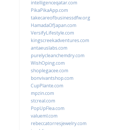
intelligenceqatar.com
PikaPikaApp.com
takecareofbusinessdfw.org
HamadaOfJapan.com
VersifyLifestyle.com
kingscreekadventures.com
antaeuslabs.com
purelycleanchemdry.com
WishOping.com
shoplegacee.com
bonvivantshop.com
CupPlante.com
mpzin.com
stcreal.com
PopUpFlea.com
valueml.com
rebeccatorresjewelry.com