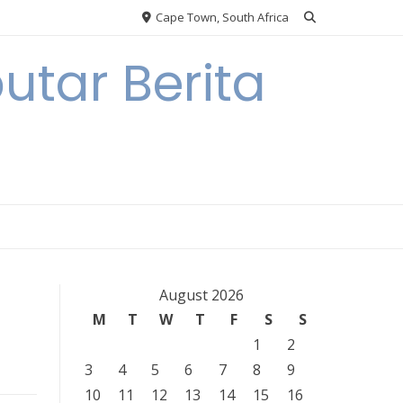
Cape Town, South Africa
tar Berita
August 2026
M
T
W
T
F
S
S
1
2
3
4
5
6
7
8
9
10
11
12
13
14
15
16