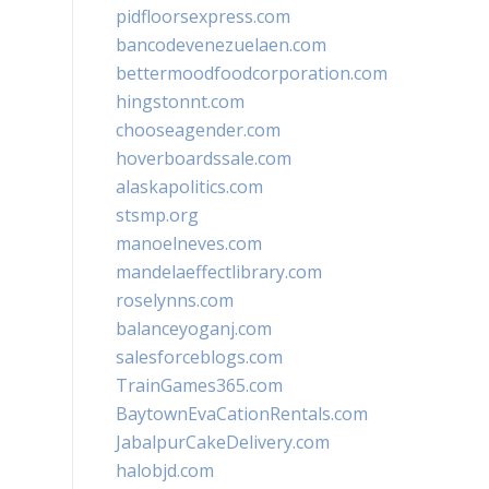
pidfloorsexpress.com
bancodevenezuelaen.com
bettermoodfoodcorporation.com
hingstonnt.com
chooseagender.com
hoverboardssale.com
alaskapolitics.com
stsmp.org
manoelneves.com
mandelaeffectlibrary.com
roselynns.com
balanceyoganj.com
salesforceblogs.com
TrainGames365.com
BaytownEvaCationRentals.com
JabalpurCakeDelivery.com
halobjd.com