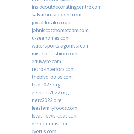
insideoutdecoratingcentre.com
salvatoresinpoint.com
jovialfloralco.com
johnlscotthometeam.com
u-seehomes.com
watersportslagonissi.com
mischieffashion.com
eduwyre.com
retro-interiors.com
theblvd-boise.com
fpet2023.org
e-smart2022.org
ngrc2022.org
leesfamilyfoods.com
lewis-lewis-cpas.com
eleontennis.com
cyetus.com