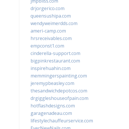
jmpbliss.com
drjorgerico.com
queensushipa.com
wendyweimerdds.com
ameri-camp.com
hrsreceivables.com
empconst1.com
cinderella-support.com
bigpinkrestaurant.com
inspirehuahin.com
memmingerspainting.com
jeremypbeasley.com
thesandwichdepotcos.com
drgiggleshouseofpain.com
hotflashdesigns.com
garagenadeau.com
lifestylechauffeurservice.com
EverNewNails.com