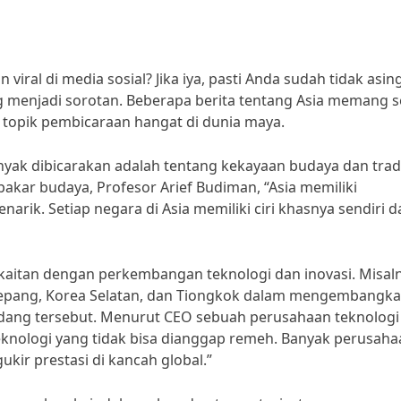
iral di media sosial? Jika iya, pasti Anda sudah tidak asing
g menjadi sorotan. Beberapa berita tentang Asia memang s
i topik pembicaraan hangat di dunia maya.
nyak dibicarakan adalah tentang kekayaan budaya dan trad
pakar budaya, Profesor Arief Budiman, “Asia memiliki
ik. Setiap negara di Asia memiliki ciri khasnya sendiri 
erkaitan dengan perkembangan teknologi dan inovasi. Misal
i Jepang, Korea Selatan, dan Tiongkok dalam mengembangk
idang tersebut. Menurut CEO sebuah perusahaan teknologi
teknologi yang tidak bisa dianggap remeh. Banyak perusah
ukir prestasi di kancah global.”