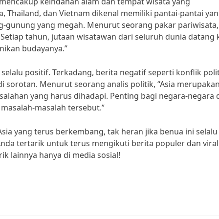
ga mencakup keindahan alam dan tempat wisata yang
 Thailand, dan Vietnam dikenal memiliki pantai-pantai ya
ng-gunung yang megah. Menurut seorang pakar pariwisata, 
 Setiap tahun, jutaan wisatawan dari seluruh dunia datang 
nikan budayanya.”
alu positif. Terkadang, berita negatif seperti konflik polit
i sorotan. Menurut seorang analis politik, “Asia merupaka
lahan yang harus dihadapi. Penting bagi negara-negara d
 masalah-masalah tersebut.”
ia yang terus berkembang, tak heran jika benua ini selalu
nda tertarik untuk terus mengikuti berita populer dan viral
k lainnya hanya di media sosial!