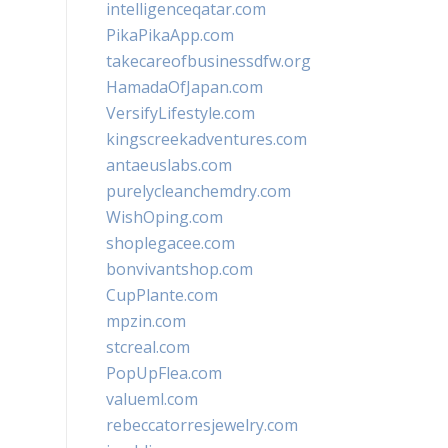
intelligenceqatar.com
PikaPikaApp.com
takecareofbusinessdfw.org
HamadaOfJapan.com
VersifyLifestyle.com
kingscreekadventures.com
antaeuslabs.com
purelycleanchemdry.com
WishOping.com
shoplegacee.com
bonvivantshop.com
CupPlante.com
mpzin.com
stcreal.com
PopUpFlea.com
valueml.com
rebeccatorresjewelry.com