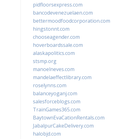
pidfloorsexpress.com
bancodevenezuelaen.com
bettermoodfoodcorporation.com
hingstonnt.com
chooseagender.com
hoverboardssale.com
alaskapolitics.com
stsmp.org
manoelneves.com
mandelaeffectlibrary.com
roselynns.com
balanceyoganj.com
salesforceblogs.com
TrainGames365.com
BaytownEvaCationRentals.com
JabalpurCakeDelivery.com
halobjd.com