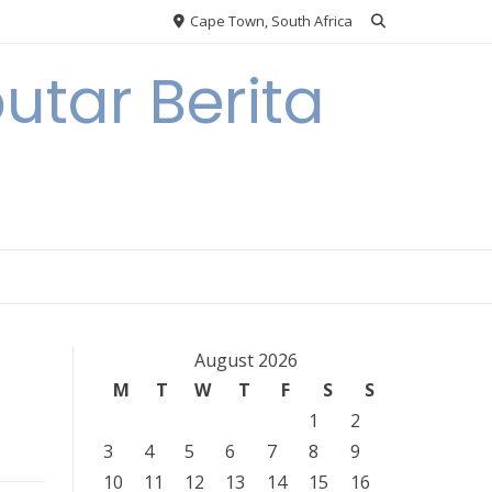
Cape Town, South Africa
tar Berita
August 2026
M
T
W
T
F
S
S
1
2
3
4
5
6
7
8
9
10
11
12
13
14
15
16