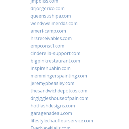
jmpbliss.com
drjorgerico.com
queensushipa.com
wendyweimerdds.com
ameri-camp.com
hrsreceivables.com
empconst1.com
cinderella-support.com
bigpinkrestaurant.com
inspirehuahin.com
memmingerspainting.com
jeremypbeasley.com
thesandwichdepotcos.com
drgiggleshouseofpain.com
hotflashdesigns.com
garagenadeau.com
lifestylechauffeurservice.com
EverNewNails.com