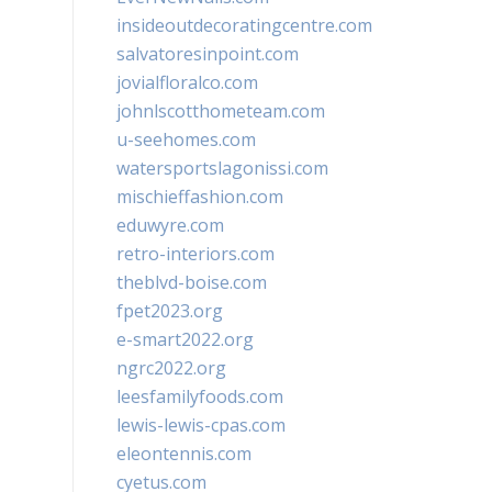
insideoutdecoratingcentre.com
salvatoresinpoint.com
jovialfloralco.com
johnlscotthometeam.com
u-seehomes.com
watersportslagonissi.com
mischieffashion.com
eduwyre.com
retro-interiors.com
theblvd-boise.com
fpet2023.org
e-smart2022.org
ngrc2022.org
leesfamilyfoods.com
lewis-lewis-cpas.com
eleontennis.com
cyetus.com