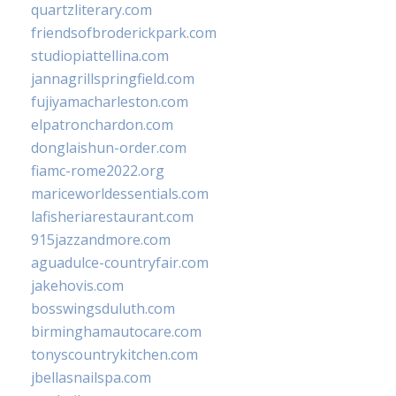
quartzliterary.com
friendsofbroderickpark.com
studiopiattellina.com
jannagrillspringfield.com
fujiyamacharleston.com
elpatronchardon.com
donglaishun-order.com
fiamc-rome2022.org
mariceworldessentials.com
lafisheriarestaurant.com
915jazzandmore.com
aguadulce-countryfair.com
jakehovis.com
bosswingsduluth.com
birminghamautocare.com
tonyscountrykitchen.com
jbellasnailspa.com