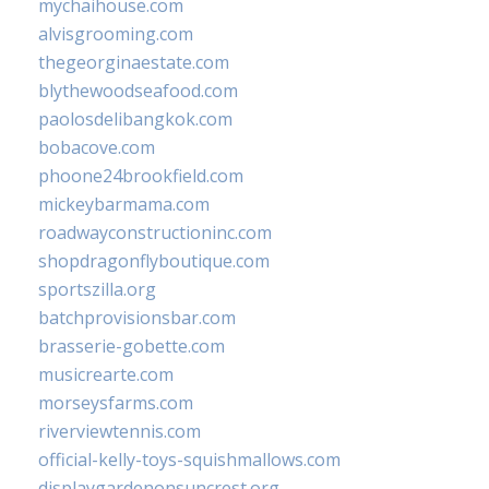
mychaihouse.com
alvisgrooming.com
thegeorginaestate.com
blythewoodseafood.com
paolosdelibangkok.com
bobacove.com
phoone24brookfield.com
mickeybarmama.com
roadwayconstructioninc.com
shopdragonflyboutique.com
sportszilla.org
batchprovisionsbar.com
brasserie-gobette.com
musicrearte.com
morseysfarms.com
riverviewtennis.com
official-kelly-toys-squishmallows.com
displaygardenonsuncrest.org