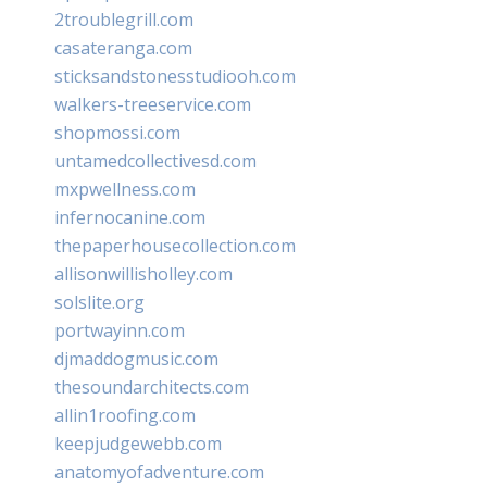
2troublegrill.com
casateranga.com
sticksandstonesstudiooh.com
walkers-treeservice.com
shopmossi.com
untamedcollectivesd.com
mxpwellness.com
infernocanine.com
thepaperhousecollection.com
allisonwillisholley.com
solslite.org
portwayinn.com
djmaddogmusic.com
thesoundarchitects.com
allin1roofing.com
keepjudgewebb.com
anatomyofadventure.com