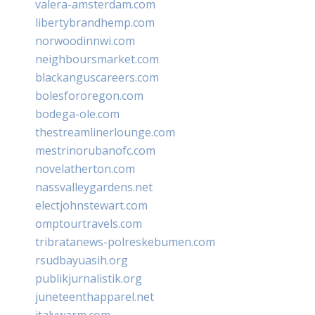
valera-amsterdam.com
libertybrandhemp.com
norwoodinnwi.com
neighboursmarket.com
blackanguscareers.com
bolesfororegon.com
bodega-ole.com
thestreamlinerlounge.com
mestrinorubanofc.com
novelatherton.com
nassvalleygardens.net
electjohnstewart.com
omptourtravels.com
tribratanews-polreskebumen.com
rsudbayuasih.org
publikjurnalistik.org
juneteenthapparel.net
italywarm.com