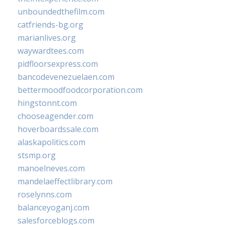
unboundedthefilm.com
catfriends-bg.org
marianlives.org
waywardtees.com
pidfloorsexpress.com
bancodevenezuelaen.com
bettermoodfoodcorporation.com
hingstonnt.com
chooseagender.com
hoverboardssale.com
alaskapolitics.com
stsmp.org
manoelneves.com
mandelaeffectlibrary.com
roselynns.com
balanceyoganj.com
salesforceblogs.com