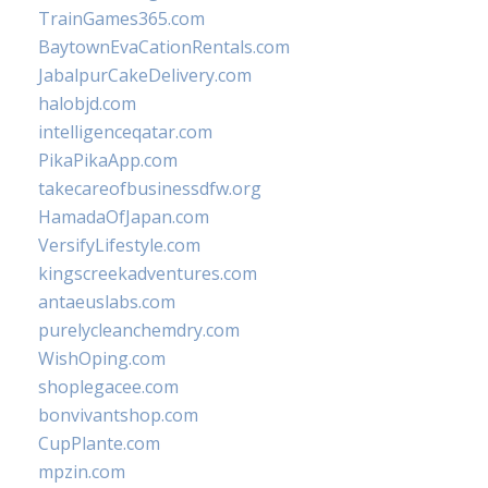
TrainGames365.com
BaytownEvaCationRentals.com
JabalpurCakeDelivery.com
halobjd.com
intelligenceqatar.com
PikaPikaApp.com
takecareofbusinessdfw.org
HamadaOfJapan.com
VersifyLifestyle.com
kingscreekadventures.com
antaeuslabs.com
purelycleanchemdry.com
WishOping.com
shoplegacee.com
bonvivantshop.com
CupPlante.com
mpzin.com