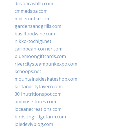
drivancastillo.com
cmmedspa.com
midletontkd.com
gardensandgrills.com
basilfoodwine.com
nikko-tochigi.net
caribbean-corner.com
bluemoongiftcards.com
rivercitysteampunkexpo.com
kchoops.net
mountainsideskateshop.com
kirtlandcitytavern.com
301nutritionspot.com
ammos-stores.com
loceanecreations.com
birdsongridgefarm.com
joiedevivblog.com