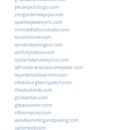
pecanjackstogo.com
zengardendayspa.com
sparklejewelryinc.com
ironcladtattoostudio.com
bruinshome.com
annascleaningsvc.com
wolfcitytattoo.com
oysterbayturkeytrot.com
lafronterarestauranteybar.com
lilyandrosetearoom.com
olivesburgberrypatch.com
theslushkids.com
giobastian.com
glpascensori.com
rifloorepoxy.com
woolleymillingandpaving.com
uptonpvd.com