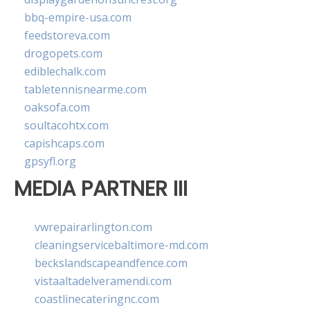
bbq-empire-usa.com
feedstoreva.com
drogopets.com
ediblechalk.com
tabletennisnearme.com
oaksofa.com
soultacohtx.com
capishcaps.com
gpsyfl.org
MEDIA PARTNER III
vwrepairarlington.com
cleaningservicebaltimore-md.com
beckslandscapeandfence.com
vistaaltadelveramendi.com
coastlinecateringnc.com