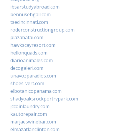
ibsarstudyabroad.com
bennusehgall.com
tsecincinnati.com
roderconstructiongroup.com
plazabatai.com
hawkscayresort.com
hellonquads.com
diarioanimales.com
decogaleri.com
unavozparadios.com
shoes-vert.com
elbotanicopanama.com
shadyoaksrockportrvpark.com
jccoinlaundry.com
kautorepair.com
marjaeswinebar.com
elmazatlanclinton.com