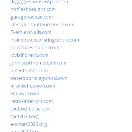
drgiggleshouseofpain.com
hotflashdesigns.com
garagenadeau.com
lifestylechauffeurservice.com
EverNewNails.com
insideoutdecoratingcentre.com
salvatoresinpoint.com
jovialfloralco.com
johnlscotthometeam.com
u-seehomes.com
watersportslagonissi.com
mischieffashion.com
eduwyre.com
retro-interiors.com
theblvd-boise.com
fpet2023.org
e-smart2022.org
ngrc2022.org