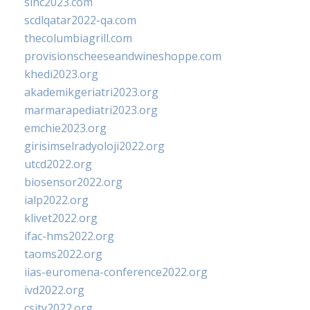
sinc2023.com
scdlqatar2022-qa.com
thecolumbiagrill.com
provisionscheeseandwineshoppe.com
khedi2023.org
akademikgeriatri2023.org
marmarapediatri2023.org
emchie2023.org
girisimselradyoloji2022.org
utcd2022.org
biosensor2022.org
ialp2022.org
klivet2022.org
ifac-hms2022.org
taoms2022.org
iias-euromena-conference2022.org
ivd2022.org
csity2022.org