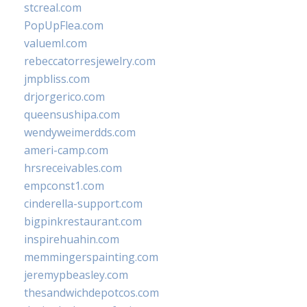
stcreal.com
PopUpFlea.com
valueml.com
rebeccatorresjewelry.com
jmpbliss.com
drjorgerico.com
queensushipa.com
wendyweimerdds.com
ameri-camp.com
hrsreceivables.com
empconst1.com
cinderella-support.com
bigpinkrestaurant.com
inspirehuahin.com
memmingerspainting.com
jeremypbeasley.com
thesandwichdepotcos.com