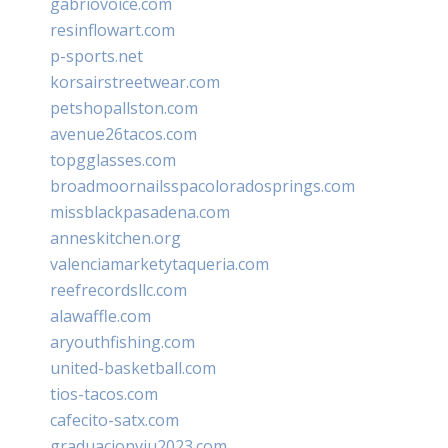
gabriovoice.com
resinflowart.com
p-sports.net
korsairstreetwear.com
petshopallston.com
avenue26tacos.com
topgglasses.com
broadmoornailsspacoloradosprings.com
missblackpasadena.com
anneskitchen.org
valenciamarketytaqueria.com
reefrecordsllc.com
alawaffle.com
aryouthfishing.com
united-basketball.com
tios-tacos.com
cafecito-satx.com
graduacionviu2023.com