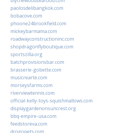
blythewoodseafood.com
paolosdelibangkok.com
bobacove.com
phoone24brookfield.com
mickeybarmama.com
roadwayconstructioninc.com
shopdragonflyboutique.com
sportszilla.org
batchprovisionsbar.com
brasserie-gobette.com
musicrearte.com
morseysfarms.com
riverviewtennis.com
official-kelly-toys-squishmallows.com
displaygardenonsuncrest.org
bbq-empire-usa.com
feedstoreva.com
drogopets.com