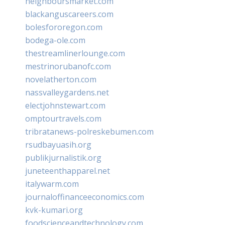
neighboursmarket.com
blackanguscareers.com
bolesfororegon.com
bodega-ole.com
thestreamlinerlounge.com
mestrinorubanofc.com
novelatherton.com
nassvalleygardens.net
electjohnstewart.com
omptourtravels.com
tribratanews-polreskebumen.com
rsudbayuasih.org
publikjurnalistik.org
juneteenthapparel.net
italywarm.com
journaloffinanceeconomics.com
kvk-kumari.org
foodscienceandtechnology.com