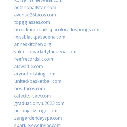
petshopallston.com
avenue26tacos.com
topgglasses.com
broadmoornailsspacoloradosprings.com
missblackpasadena.com
anneskitchen.org
valenciamarketytaqueria.com
reefrecordsllc.com
alawaffle.com
aryouthfishing.com
united-basketball.com
tios-tacos.com
cafecito-satx.com
graduacionviu2023.com
pecanjackstogo.com
zengardendayspa.com
sparklejewelryinc.com