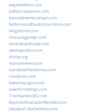
waywardtees.com
pidfloorsexpress.com
bancodevenezuelaen.com
bettermoodfoodcorporation.com
hingstonnt.com
chooseagender.com
hoverboardssale.com
alaskapolitics.com
stsmp.org
manoelneves.com
mandelaeffectlibrary.com
roselynns.com
balanceyoganj.com
salesforceblogs.com
TrainGames365.com
BaytownEvaCationRentals.com
JabalpurCakeDelivery.com