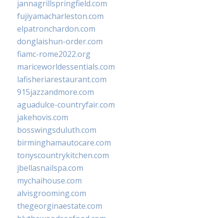
jannagrillspringfield.com
fujiyamacharleston.com
elpatronchardon.com
donglaishun-order.com
fiamc-rome2022.org
mariceworldessentials.com
lafisheriarestaurant.com
915jazzandmore.com
aguadulce-countryfair.com
jakehovis.com
bosswingsduluth.com
birminghamautocare.com
tonyscountrykitchen.com
jbellasnailspa.com
mychaihouse.com
alvisgrooming.com
thegeorginaestate.com