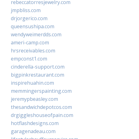
rebeccatorresjewelry.com
jmpbliss.com
drjorgerico.com
queensushipa.com
wendyweimerdds.com
ameri-camp.com
hrsreceivables.com
empconst1.com
cinderella-support.com
bigpinkrestaurant.com
inspirehuahin.com
memmingerspainting.com
jeremypbeasley.com
thesandwichdepotcos.com
drgiggleshouseofpain.com
hotflashdesigns.com
garagenadeau.com