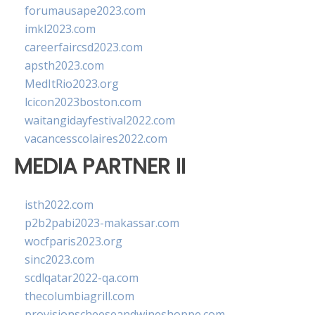
forumausape2023.com
imkl2023.com
careerfaircsd2023.com
apsth2023.com
MedItRio2023.org
lcicon2023boston.com
waitangidayfestival2022.com
vacancesscolaires2022.com
MEDIA PARTNER II
isth2022.com
p2b2pabi2023-makassar.com
wocfparis2023.org
sinc2023.com
scdlqatar2022-qa.com
thecolumbiagrill.com
provisionscheeseandwineshoppe.com