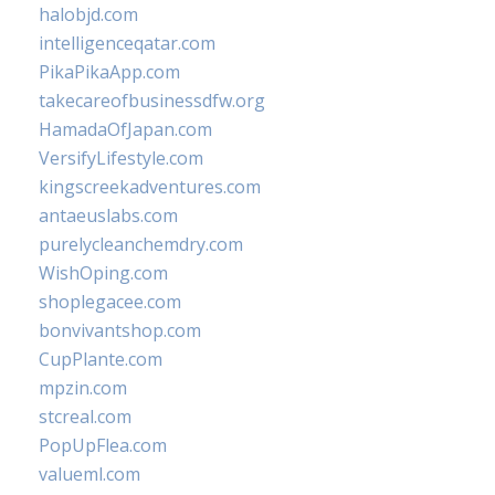
halobjd.com
intelligenceqatar.com
PikaPikaApp.com
takecareofbusinessdfw.org
HamadaOfJapan.com
VersifyLifestyle.com
kingscreekadventures.com
antaeuslabs.com
purelycleanchemdry.com
WishOping.com
shoplegacee.com
bonvivantshop.com
CupPlante.com
mpzin.com
stcreal.com
PopUpFlea.com
valueml.com