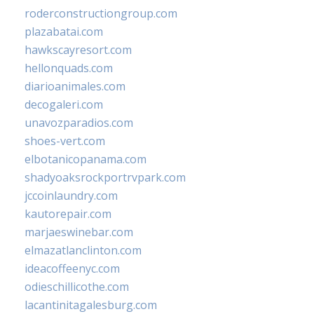
roderconstructiongroup.com
plazabatai.com
hawkscayresort.com
hellonquads.com
diarioanimales.com
decogaleri.com
unavozparadios.com
shoes-vert.com
elbotanicopanama.com
shadyoaksrockportrvpark.com
jccoinlaundry.com
kautorepair.com
marjaeswinebar.com
elmazatlanclinton.com
ideacoffeenyc.com
odieschillicothe.com
lacantinitagalesburg.com