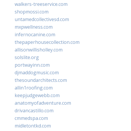
walkers-treeservice.com
shopmossi.com
untamedcollectivesd.com
mxpwellness.com
infernocanine.com
thepaperhousecollection.com
allisonwillisholley.com
solslite.org
portwayinn.com
djmaddogmusic.com
thesoundarchitects.com
allin1roofing.com
keepjudgewebb.com
anatomyofadventure.com
drivancastillo.com
cmmedspa.com
midletontkd.com