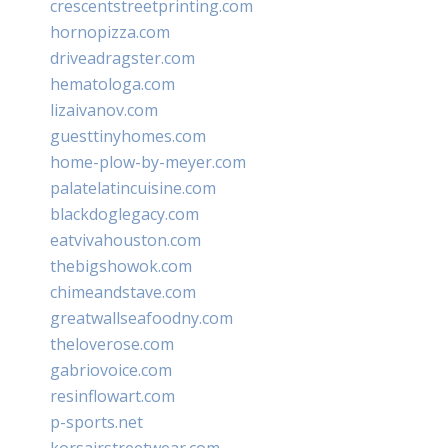
crescentstreetprinting.com
hornopizza.com
driveadragster.com
hematologa.com
lizaivanov.com
guesttinyhomes.com
home-plow-by-meyer.com
palatelatincuisine.com
blackdoglegacy.com
eatvivahouston.com
thebigshowok.com
chimeandstave.com
greatwallseafoodny.com
theloverose.com
gabriovoice.com
resinflowart.com
p-sports.net
korsairstreetwear.com