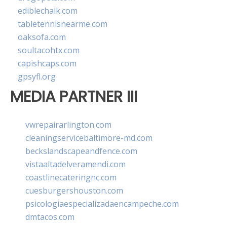
ediblechalk.com
tabletennisnearme.com
oaksofa.com
soultacohtx.com
capishcaps.com
gpsyfl.org
MEDIA PARTNER III
vwrepairarlington.com
cleaningservicebaltimore-md.com
beckslandscapeandfence.com
vistaaltadelveramendi.com
coastlinecateringnc.com
cuesburgershouston.com
psicologiaespecializadaencampeche.com
dmtacos.com