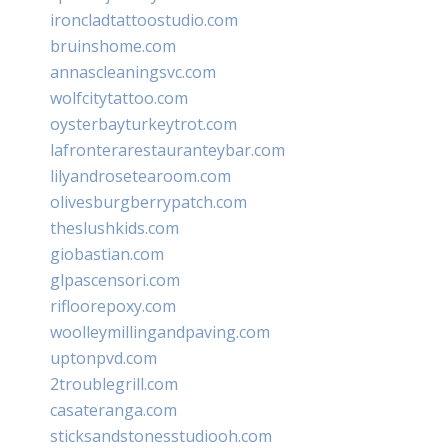
ironcladtattoostudio.com
bruinshome.com
annascleaningsvc.com
wolfcitytattoo.com
oysterbayturkeytrot.com
lafronterarestauranteybar.com
lilyandrosetearoom.com
olivesburgberrypatch.com
theslushkids.com
giobastian.com
glpascensori.com
rifloorepoxy.com
woolleymillingandpaving.com
uptonpvd.com
2troublegrill.com
casateranga.com
sticksandstonesstudiooh.com