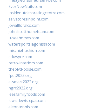
lifestylechauffeurservice.com
EverNewNails.com
insideoutdecoratingcentre.com
salvatoresinpoint.com
jovialfloralco.com
johnlscotthometeam.com
u-seehomes.com
watersportslagonissi.com
mischieffashion.com
eduwyre.com
retro-interiors.com
theblvd-boise.com
fpet2023.org
e-smart2022.org
ngrc2022.org
leesfamilyfoods.com
lewis-lewis-cpas.com
eleontennis.com