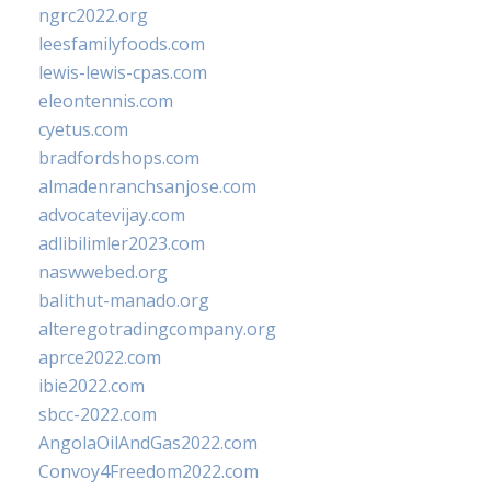
ngrc2022.org
leesfamilyfoods.com
lewis-lewis-cpas.com
eleontennis.com
cyetus.com
bradfordshops.com
almadenranchsanjose.com
advocatevijay.com
adlibilimler2023.com
naswwebed.org
balithut-manado.org
alteregotradingcompany.org
aprce2022.com
ibie2022.com
sbcc-2022.com
AngolaOilAndGas2022.com
Convoy4Freedom2022.com