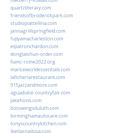
oakberry-kuwait.com
quartzliterary.com
friendsofbroderickpark.com
studiopiattellina.com
jannagrillspringfield.com
fujiyamacharleston.com
elpatronchardon.com
donglaishun-order.com
fiamc-rome2022.org
mariceworldessentials.com
lafisheriarestaurant.com
915jazzandmore.com
aguadulce-countryfair.com
jakehovis.com
bosswingsduluth.com
birminghamautocare.com
tonyscountrykitchen.com
jbellasnailspa.com