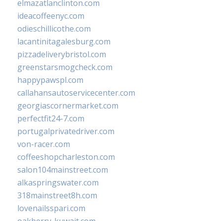
elmazatlanclinton.com
ideacoffeenyc.com
odieschillicothe.com
lacantinitagalesburg.com
pizzadeliverybristol.com
greenstarsmogcheck.com
happypawspl.com
callahansautoservicecenter.com
georgiascornermarket.com
perfectfit24-7.com
portugalprivatedriver.com
von-racer.com
coffeeshopcharleston.com
salon104mainstreet.com
alkaspringswater.com
318mainstreet8h.com
lovenailsspari.com