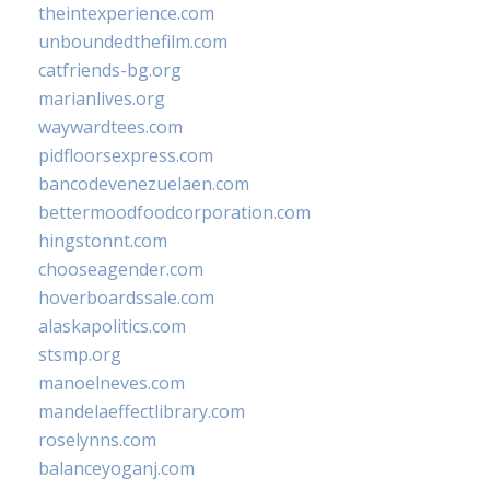
theintexperience.com
unboundedthefilm.com
catfriends-bg.org
marianlives.org
waywardtees.com
pidfloorsexpress.com
bancodevenezuelaen.com
bettermoodfoodcorporation.com
hingstonnt.com
chooseagender.com
hoverboardssale.com
alaskapolitics.com
stsmp.org
manoelneves.com
mandelaeffectlibrary.com
roselynns.com
balanceyoganj.com