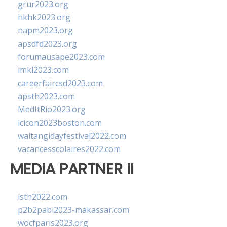
grur2023.org
hkhk2023.org
napm2023.org
apsdfd2023.org
forumausape2023.com
imkl2023.com
careerfaircsd2023.com
apsth2023.com
MedItRio2023.org
lcicon2023boston.com
waitangidayfestival2022.com
vacancesscolaires2022.com
MEDIA PARTNER II
isth2022.com
p2b2pabi2023-makassar.com
wocfparis2023.org