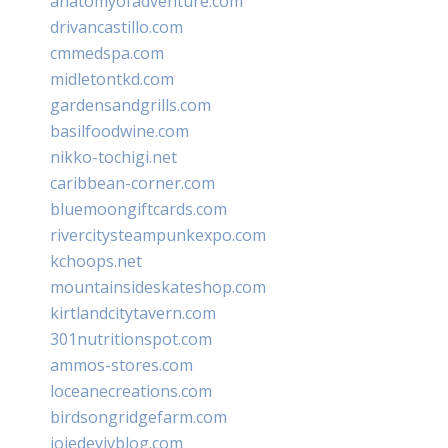
anatomyofadventure.com
drivancastillo.com
cmmedspa.com
midletontkd.com
gardensandgrills.com
basilfoodwine.com
nikko-tochigi.net
caribbean-corner.com
bluemoongiftcards.com
rivercitysteampunkexpo.com
kchoops.net
mountainsideskateshop.com
kirtlandcitytavern.com
301nutritionspot.com
ammos-stores.com
loceanecreations.com
birdsongridgefarm.com
joiedevivblog.com