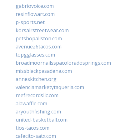
gabriovoice.com
resinflowart.com
p-sports.net
korsairstreetwear.com
petshopallston.com
avenue26tacos.com
topgglasses.com
broadmoornailsspacoloradosprings.com
missblackpasadena.com
anneskitchen.org
valenciamarketytaqueria.com
reefrecordsllc.com
alawaffle.com
aryouthfishing.com
united-basketball.com
tios-tacos.com
cafecito-satx.com