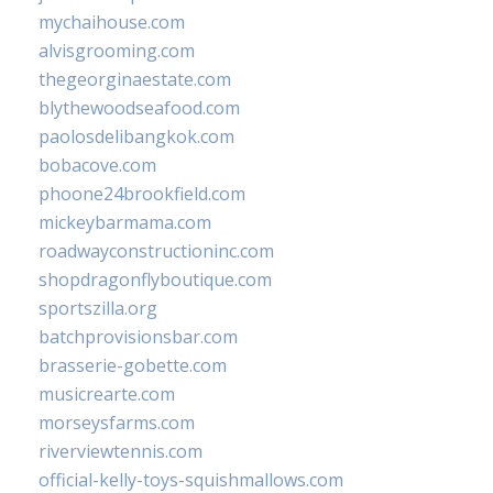
mychaihouse.com
alvisgrooming.com
thegeorginaestate.com
blythewoodseafood.com
paolosdelibangkok.com
bobacove.com
phoone24brookfield.com
mickeybarmama.com
roadwayconstructioninc.com
shopdragonflyboutique.com
sportszilla.org
batchprovisionsbar.com
brasserie-gobette.com
musicrearte.com
morseysfarms.com
riverviewtennis.com
official-kelly-toys-squishmallows.com