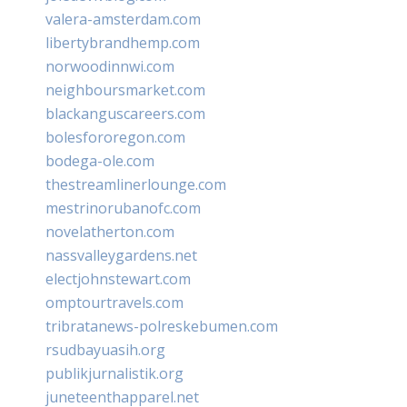
valera-amsterdam.com
libertybrandhemp.com
norwoodinnwi.com
neighboursmarket.com
blackanguscareers.com
bolesfororegon.com
bodega-ole.com
thestreamlinerlounge.com
mestrinorubanofc.com
novelatherton.com
nassvalleygardens.net
electjohnstewart.com
omptourtravels.com
tribratanews-polreskebumen.com
rsudbayuasih.org
publikjurnalistik.org
juneteenthapparel.net