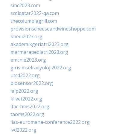
sinc2023.com
scdlqatar2022-qa.com
thecolumbiagrill.com
provisionscheeseandwineshoppe.com
khedi2023.org
akademikgeriatri2023.org
marmarapediatri2023.org
emchie2023.org
girisimselradyoloji2022.org
utcd2022.org
biosensor2022.org
ialp2022.org
klivet2022.org
ifac-hms2022.org
taoms2022.org
iias-euromena-conference2022.org
ivd2022.org