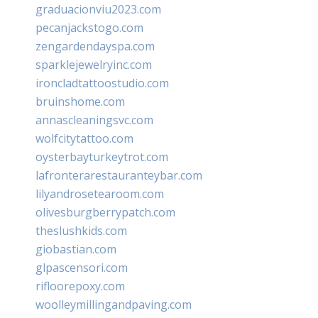
graduacionviu2023.com
pecanjackstogo.com
zengardendayspa.com
sparklejewelryinc.com
ironcladtattoostudio.com
bruinshome.com
annascleaningsvc.com
wolfcitytattoo.com
oysterbayturkeytrot.com
lafronterarestauranteybar.com
lilyandrosetearoom.com
olivesburgberrypatch.com
theslushkids.com
giobastian.com
glpascensori.com
rifloorepoxy.com
woolleymillingandpaving.com