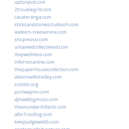
uptonpvd.com
2troublegrill.com
casateranga.com
sticksandstonesstudiooh.com
walkers-treeservice.com
shopmossi.com
untamedcollectivesd.com
mxpwellness.com
infernocanine.com
thepaperhousecollection.com
allisonwillisholley.com
solslite.org
portwayinn.com
djmaddogmusic.com
thesoundarchitects.com
allin1roofing.com
keepjudgewebb.com