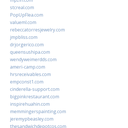
mpzin.com
stcreal.com
PopUpFlea.com
valueml.com
rebeccatorresjewelry.com
jmpbliss.com
drjorgerico.com
queensushipa.com
wendyweimerdds.com
ameri-camp.com
hrsreceivables.com
empconst1.com
cinderella-support.com
bigpinkrestaurant.com
inspirehuahin.com
memmingerspainting.com
jeremypbeasley.com
thesandwichdepotcos.com