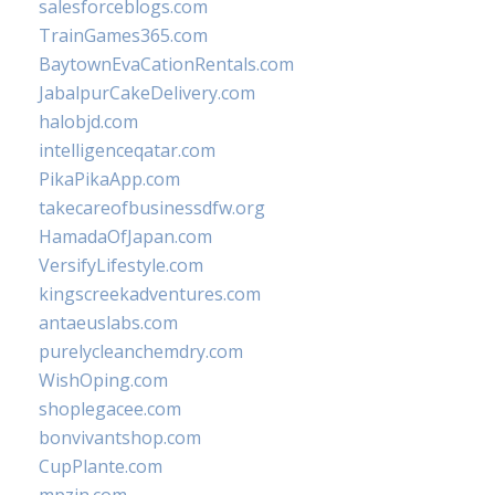
salesforceblogs.com
TrainGames365.com
BaytownEvaCationRentals.com
JabalpurCakeDelivery.com
halobjd.com
intelligenceqatar.com
PikaPikaApp.com
takecareofbusinessdfw.org
HamadaOfJapan.com
VersifyLifestyle.com
kingscreekadventures.com
antaeuslabs.com
purelycleanchemdry.com
WishOping.com
shoplegacee.com
bonvivantshop.com
CupPlante.com