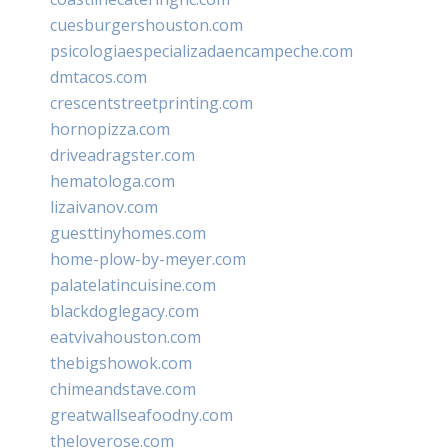
cuesburgershouston.com
psicologiaespecializadaencampeche.com
dmtacos.com
crescentstreetprinting.com
hornopizza.com
driveadragster.com
hematologa.com
lizaivanov.com
guesttinyhomes.com
home-plow-by-meyer.com
palatelatincuisine.com
blackdoglegacy.com
eatvivahouston.com
thebigshowok.com
chimeandstave.com
greatwallseafoodny.com
theloverose.com