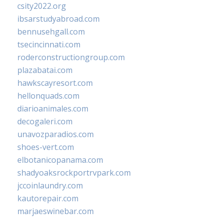
csity2022.org
ibsarstudyabroad.com
bennusehgall.com
tsecincinnati.com
roderconstructiongroup.com
plazabatai.com
hawkscayresort.com
hellonquads.com
diarioanimales.com
decogaleri.com
unavozparadios.com
shoes-vert.com
elbotanicopanama.com
shadyoaksrockportrvpark.com
jccoinlaundry.com
kautorepair.com
marjaeswinebar.com