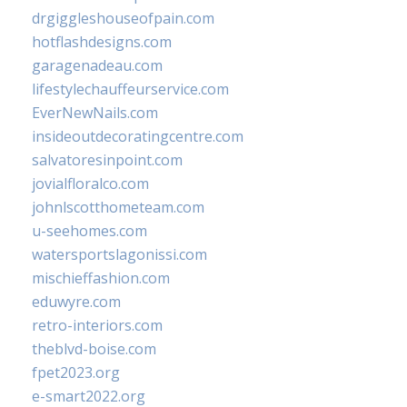
drgiggleshouseofpain.com
hotflashdesigns.com
garagenadeau.com
lifestylechauffeurservice.com
EverNewNails.com
insideoutdecoratingcentre.com
salvatoresinpoint.com
jovialfloralco.com
johnlscotthometeam.com
u-seehomes.com
watersportslagonissi.com
mischieffashion.com
eduwyre.com
retro-interiors.com
theblvd-boise.com
fpet2023.org
e-smart2022.org