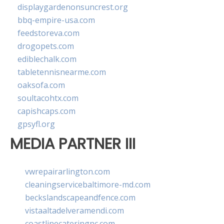
displaygardenonsuncrest.org
bbq-empire-usa.com
feedstoreva.com
drogopets.com
ediblechalk.com
tabletennisnearme.com
oaksofa.com
soultacohtx.com
capishcaps.com
gpsyfl.org
MEDIA PARTNER III
vwrepairarlington.com
cleaningservicebaltimore-md.com
beckslandscapeandfence.com
vistaaltadelveramendi.com
coastlinecateringnc.com