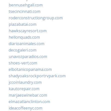
bennusehgall.com
tsecincinnati.com
roderconstructiongroup.com
plazabatai.com
hawkscayresort.com
hellonquads.com
diarioanimales.com
decogaleri.com
unavozparadios.com
shoes-vert.com
elbotanicopanama.com
shadyoaksrockportrvpark.com
jccoinlaundry.com
kautorepair.com
marjaeswinebar.com
elmazatlanclinton.com
ideacoffeenyc.com