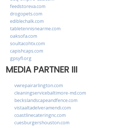
feedstoreva.com
drogopets.com
ediblechalk.com
tabletennisnearme.com
oaksofa.com
soultacohtx.com
capishcaps.com
gpsyfl.org
MEDIA PARTNER III
vwrepairarlington.com
cleaningservicebaltimore-md.com
beckslandscapeandfence.com
vistaaltadelveramendi.com
coastlinecateringnc.com
cuesburgershouston.com