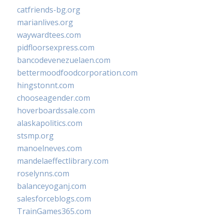
catfriends-bg.org
marianlives.org
waywardtees.com
pidfloorsexpress.com
bancodevenezuelaen.com
bettermoodfoodcorporation.com
hingstonnt.com
chooseagender.com
hoverboardssale.com
alaskapolitics.com
stsmp.org
manoelneves.com
mandelaeffectlibrary.com
roselynns.com
balanceyoganj.com
salesforceblogs.com
TrainGames365.com