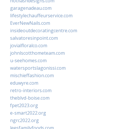
hotflashdesigns.com
garagenadeau.com
lifestylechauffeurservice.com
EverNewNails.com
insideoutdecoratingcentre.com
salvatoresinpoint.com
jovialfloralco.com
johnlscotthometeam.com
u-seehomes.com
watersportslagonissi.com
mischieffashion.com
eduwyre.com
retro-interiors.com
theblvd-boise.com
fpet2023.org
e-smart2022.org
ngrc2022.org
leesfamilyfoods.com