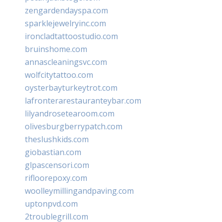
zengardendayspa.com
sparklejewelryinc.com
ironcladtattoostudio.com
bruinshome.com
annascleaningsvc.com
wolfcitytattoo.com
oysterbayturkeytrot.com
lafronterarestauranteybar.com
lilyandrosetearoom.com
olivesburgberrypatch.com
theslushkids.com
giobastian.com
glpascensori.com
rifloorepoxy.com
woolleymillingandpaving.com
uptonpvd.com
2troublegrill.com