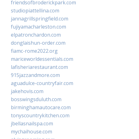
friendsofbroderickpark.com
studiopiattellina.com
jannagrillspringfield.com
fujiyamacharleston.com
elpatronchardon.com
donglaishun-order.com
fiamc-rome2022.org
mariceworldessentials.com
lafisheriarestaurant.com
915jazzandmore.com
aguadulce-countryfair.com
jakehovis.com
bosswingsduluth.com
birminghamautocare.com
tonyscountrykitchen.com
jbellasnailspa.com
mychaihouse.com