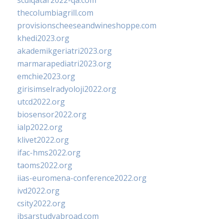
scdlqatar2022-qa.com
thecolumbiagrill.com
provisionscheeseandwineshoppe.com
khedi2023.org
akademikgeriatri2023.org
marmarapediatri2023.org
emchie2023.org
girisimselradyoloji2022.org
utcd2022.org
biosensor2022.org
ialp2022.org
klivet2022.org
ifac-hms2022.org
taoms2022.org
iias-euromena-conference2022.org
ivd2022.org
csity2022.org
ibsarstudyabroad.com