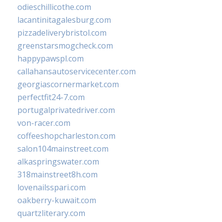
odieschillicothe.com
lacantinitagalesburg.com
pizzadeliverybristol.com
greenstarsmogcheck.com
happypawspl.com
callahansautoservicecenter.com
georgiascornermarket.com
perfectfit24-7.com
portugalprivatedriver.com
von-racer.com
coffeeshopcharleston.com
salon104mainstreet.com
alkaspringswater.com
318mainstreet8h.com
lovenailsspari.com
oakberry-kuwait.com
quartzliterary.com