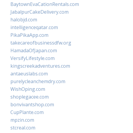
BaytownEvaCationRentals.com
JabalpurCakeDelivery.com
halobjd.com
intelligenceqatar.com
PikaPikaApp.com
takecareofbusinessdfw.org
HamadaOfJapan.com
VersifyLifestyle.com
kingscreekadventures.com
antaeuslabs.com
purelycleanchemdry.com
WishOping.com
shoplegacee.com
bonvivantshop.com
CupPlante.com
mpzin.com
stcreal.com