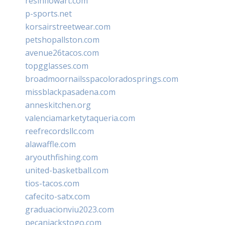
resinflowart.com
p-sports.net
korsairstreetwear.com
petshopallston.com
avenue26tacos.com
topgglasses.com
broadmoornailsspacoloradosprings.com
missblackpasadena.com
anneskitchen.org
valenciamarketytaqueria.com
reefrecordsllc.com
alawaffle.com
aryouthfishing.com
united-basketball.com
tios-tacos.com
cafecito-satx.com
graduacionviu2023.com
pecanjackstogo.com