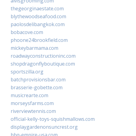
alvisgrooming.com
thegeorginaestate.com
blythewoodseafood.com
paolosdelibangkok.com
bobacove.com
phoone24brookfield.com
mickeybarmama.com
roadwayconstructioninc.com
shopdragonflyboutique.com
sportszilla.org
batchprovisionsbar.com
brasserie-gobette.com
musicrearte.com
morseysfarms.com
riverviewtennis.com
official-kelly-toys-squishmallows.com
displaygardenonsuncrest.org
bbq-empire-usa.com