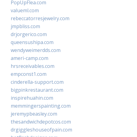
PopUpFlea.com
valueml.com
rebeccatorresjewelry.com
jmpbliss.com
drjorgerico.com
queensushipa.com
wendyweimerdds.com
ameri-camp.com
hrsreceivables.com
empconst1.com
cinderella-support.com
bigpinkrestaurant.com
inspirehuahin.com
memmingerspainting.com
jeremypbeasley.com
thesandwichdepotcos.com
drgiggleshouseofpain.com