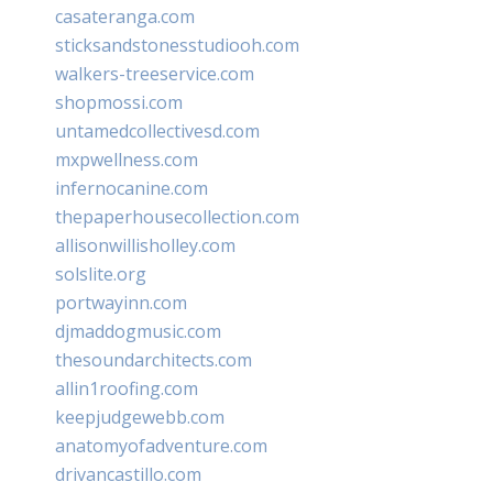
casateranga.com
sticksandstonesstudiooh.com
walkers-treeservice.com
shopmossi.com
untamedcollectivesd.com
mxpwellness.com
infernocanine.com
thepaperhousecollection.com
allisonwillisholley.com
solslite.org
portwayinn.com
djmaddogmusic.com
thesoundarchitects.com
allin1roofing.com
keepjudgewebb.com
anatomyofadventure.com
drivancastillo.com