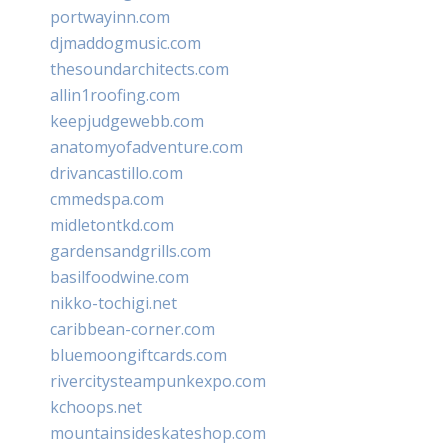
portwayinn.com
djmaddogmusic.com
thesoundarchitects.com
allin1roofing.com
keepjudgewebb.com
anatomyofadventure.com
drivancastillo.com
cmmedspa.com
midletontkd.com
gardensandgrills.com
basilfoodwine.com
nikko-tochigi.net
caribbean-corner.com
bluemoongiftcards.com
rivercitysteampunkexpo.com
kchoops.net
mountainsideskateshop.com