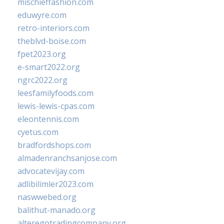
mischieffashion.com
eduwyre.com
retro-interiors.com
theblvd-boise.com
fpet2023.org
e-smart2022.org
ngrc2022.org
leesfamilyfoods.com
lewis-lewis-cpas.com
eleontennis.com
cyetus.com
bradfordshops.com
almadenranchsanjose.com
advocatevijay.com
adlibilimler2023.com
naswwebed.org
balithut-manado.org
alteregotradingcompany.org