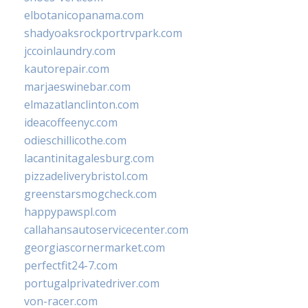
elbotanicopanama.com
shadyoaksrockportrvpark.com
jccoinlaundry.com
kautorepair.com
marjaeswinebar.com
elmazatlanclinton.com
ideacoffeenyc.com
odieschillicothe.com
lacantinitagalesburg.com
pizzadeliverybristol.com
greenstarsmogcheck.com
happypawspl.com
callahansautoservicecenter.com
georgiascornermarket.com
perfectfit24-7.com
portugalprivatedriver.com
von-racer.com