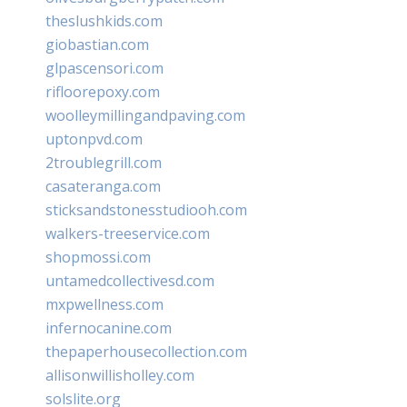
theslushkids.com
giobastian.com
glpascensori.com
rifloorepoxy.com
woolleymillingandpaving.com
uptonpvd.com
2troublegrill.com
casateranga.com
sticksandstonesstudiooh.com
walkers-treeservice.com
shopmossi.com
untamedcollectivesd.com
mxpwellness.com
infernocanine.com
thepaperhousecollection.com
allisonwillisholley.com
solslite.org