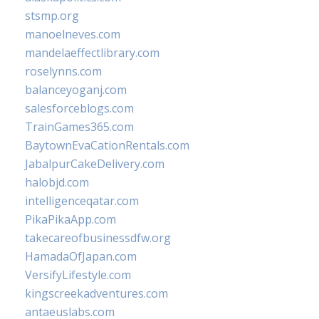
stsmp.org
manoelneves.com
mandelaeffectlibrary.com
roselynns.com
balanceyoganj.com
salesforceblogs.com
TrainGames365.com
BaytownEvaCationRentals.com
JabalpurCakeDelivery.com
halobjd.com
intelligenceqatar.com
PikaPikaApp.com
takecareofbusinessdfw.org
HamadaOfJapan.com
VersifyLifestyle.com
kingscreekadventures.com
antaeuslabs.com