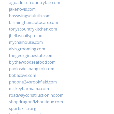
aguadulce-countryfair.com
jakehovis.com
bosswingsduluth.com
birminghamautocare.com
tonyscountrykitchen.com
jbellasnailspa.com
mychaihouse.com
alvisgrooming.com
thegeorginaestate.com
blythewoodseafood.com
paolosdelibangkok.com
bobacove.com
phoone24brookfield.com
mickeybarmama.com
roadwayconstructioninc.com
shopdragonflyboutique.com
sportszilla.org