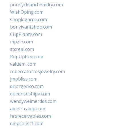
purelycleanchemdry.com
WishOping.com
shoplegacee.com
bonvivantshop.com
CupPlante.com
mpzin.com
stcreal.com
PopUpFlea.com
valueml.com
rebeccatorresjewelry.com
jmpbliss.com
drjorgerico.com
queensushipa.com
wendyweimerdds.com
ameri-camp.com
hrsreceivables.com
empconst1.com