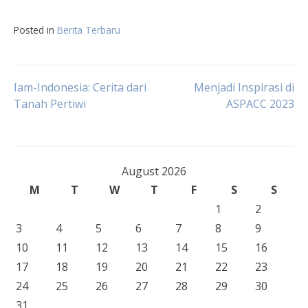
Posted in
Berita Terbaru
Post
Iam-Indonesia: Cerita dari
Menjadi Inspirasi di
Tanah Pertiwi
ASPACC 2023
navigation
August 2026
M
T
W
T
F
S
S
1
2
3
4
5
6
7
8
9
10
11
12
13
14
15
16
17
18
19
20
21
22
23
24
25
26
27
28
29
30
31