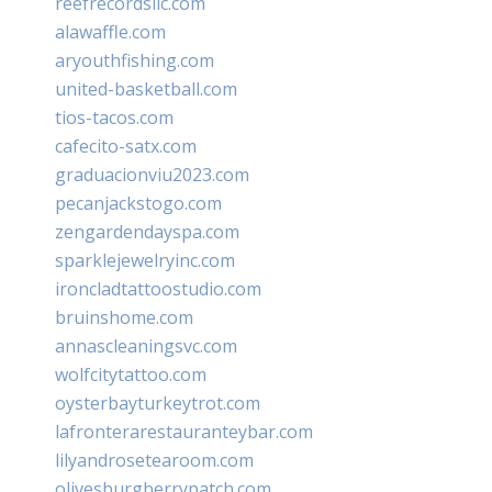
reefrecordsllc.com
alawaffle.com
aryouthfishing.com
united-basketball.com
tios-tacos.com
cafecito-satx.com
graduacionviu2023.com
pecanjackstogo.com
zengardendayspa.com
sparklejewelryinc.com
ironcladtattoostudio.com
bruinshome.com
annascleaningsvc.com
wolfcitytattoo.com
oysterbayturkeytrot.com
lafronterarestauranteybar.com
lilyandrosetearoom.com
olivesburgberrypatch.com