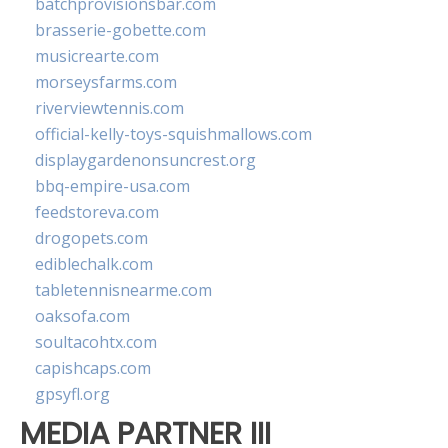
batchprovisionsbar.com
brasserie-gobette.com
musicrearte.com
morseysfarms.com
riverviewtennis.com
official-kelly-toys-squishmallows.com
displaygardenonsuncrest.org
bbq-empire-usa.com
feedstoreva.com
drogopets.com
ediblechalk.com
tabletennisnearme.com
oaksofa.com
soultacohtx.com
capishcaps.com
gpsyfl.org
MEDIA PARTNER III