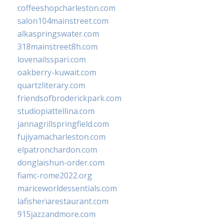
coffeeshopcharleston.com
salon104mainstreet.com
alkaspringswater.com
318mainstreet8h.com
lovenailsspari.com
oakberry-kuwait.com
quartzliterary.com
friendsofbroderickpark.com
studiopiattellina.com
jannagrillspringfield.com
fujiyamacharleston.com
elpatronchardon.com
donglaishun-order.com
fiamc-rome2022.org
mariceworldessentials.com
lafisheriarestaurant.com
915jazzandmore.com