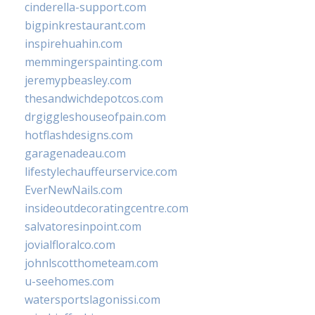
cinderella-support.com
bigpinkrestaurant.com
inspirehuahin.com
memmingerspainting.com
jeremypbeasley.com
thesandwichdepotcos.com
drgiggleshouseofpain.com
hotflashdesigns.com
garagenadeau.com
lifestylechauffeurservice.com
EverNewNails.com
insideoutdecoratingcentre.com
salvatoresinpoint.com
jovialfloralco.com
johnlscotthometeam.com
u-seehomes.com
watersportslagonissi.com