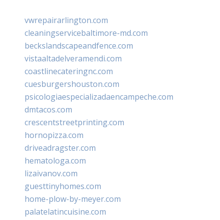
vwrepairarlington.com
cleaningservicebaltimore-md.com
beckslandscapeandfence.com
vistaaltadelveramendi.com
coastlinecateringnc.com
cuesburgershouston.com
psicologiaespecializadaencampeche.com
dmtacos.com
crescentstreetprinting.com
hornopizza.com
driveadragster.com
hematologa.com
lizaivanov.com
guesttinyhomes.com
home-plow-by-meyer.com
palatelatincuisine.com