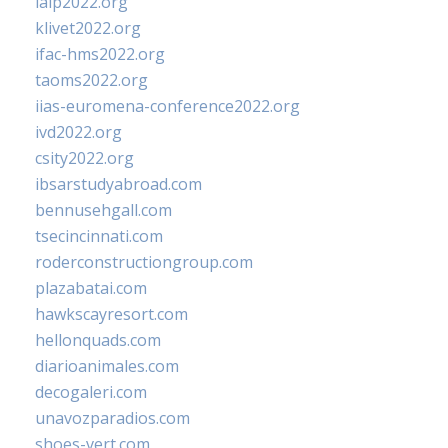
ialp2022.org
klivet2022.org
ifac-hms2022.org
taoms2022.org
iias-euromena-conference2022.org
ivd2022.org
csity2022.org
ibsarstudyabroad.com
bennusehgall.com
tsecincinnati.com
roderconstructiongroup.com
plazabatai.com
hawkscayresort.com
hellonquads.com
diarioanimales.com
decogaleri.com
unavozparadios.com
shoes-vert.com