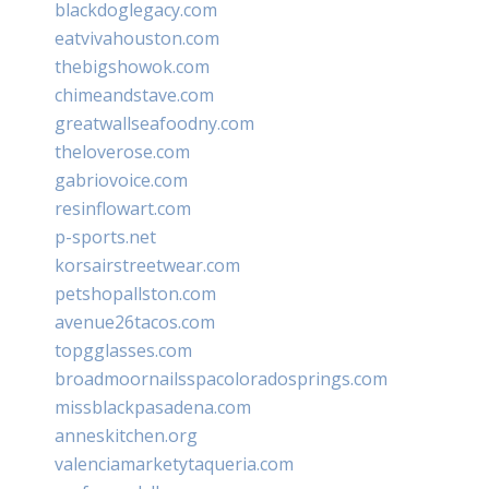
blackdoglegacy.com
eatvivahouston.com
thebigshowok.com
chimeandstave.com
greatwallseafoodny.com
theloverose.com
gabriovoice.com
resinflowart.com
p-sports.net
korsairstreetwear.com
petshopallston.com
avenue26tacos.com
topgglasses.com
broadmoornailsspacoloradosprings.com
missblackpasadena.com
anneskitchen.org
valenciamarketytaqueria.com