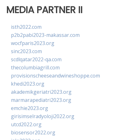
MEDIA PARTNER II
isth2022.com
p2b2pabi2023-makassar.com
wocfparis2023.org
sinc2023.com
scdlqatar2022-qa.com
thecolumbiagrill.com
provisionscheeseandwineshoppe.com
khedi2023.org
akademikgeriatri2023.org
marmarapediatri2023.org
emchie2023.org
girisimselradyoloji2022.org
utcd2022.org
biosensor2022.org