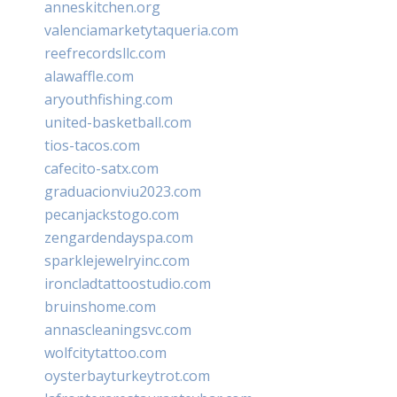
anneskitchen.org
valenciamarketytaqueria.com
reefrecordsllc.com
alawaffle.com
aryouthfishing.com
united-basketball.com
tios-tacos.com
cafecito-satx.com
graduacionviu2023.com
pecanjackstogo.com
zengardendayspa.com
sparklejewelryinc.com
ironcladtattoostudio.com
bruinshome.com
annascleaningsvc.com
wolfcitytattoo.com
oysterbayturkeytrot.com