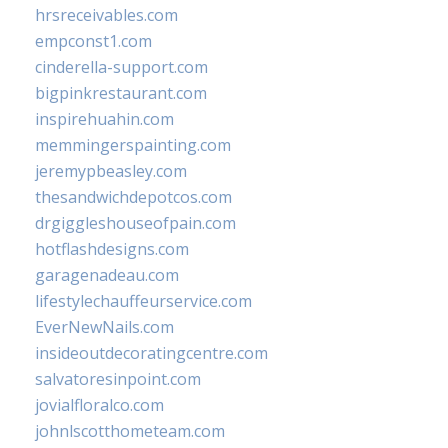
hrsreceivables.com
empconst1.com
cinderella-support.com
bigpinkrestaurant.com
inspirehuahin.com
memmingerspainting.com
jeremypbeasley.com
thesandwichdepotcos.com
drgiggleshouseofpain.com
hotflashdesigns.com
garagenadeau.com
lifestylechauffeurservice.com
EverNewNails.com
insideoutdecoratingcentre.com
salvatoresinpoint.com
jovialfloralco.com
johnlscotthometeam.com