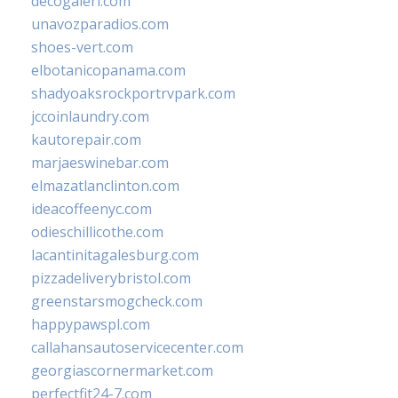
decogaleri.com
unavozparadios.com
shoes-vert.com
elbotanicopanama.com
shadyoaksrockportrvpark.com
jccoinlaundry.com
kautorepair.com
marjaeswinebar.com
elmazatlanclinton.com
ideacoffeenyc.com
odieschillicothe.com
lacantinitagalesburg.com
pizzadeliverybristol.com
greenstarsmogcheck.com
happypawspl.com
callahansautoservicecenter.com
georgiascornermarket.com
perfectfit24-7.com