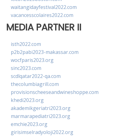
waitangidayfestival2022.com
vacancesscolaires2022.com
MEDIA PARTNER II
isth2022.com
p2b2pabi2023-makassar.com
wocfparis2023.org
sinc2023.com
scdlqatar2022-qa.com
thecolumbiagrill.com
provisionscheeseandwineshoppe.com
khedi2023.org
akademikgeriatri2023.org
marmarapediatri2023.org
emchie2023.org
girisimselradyoloji2022.org