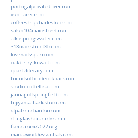
portugalprivatedriver.com
von-racer.com
coffeeshopcharleston.com
salon104mainstreet.com
alkaspringswater.com
318mainstreet8h.com
lovenailsspari.com
oakberry-kuwait.com
quartzliterary.com
friendsofbroderickpark.com
studiopiattellina.com
jannagrillspringfield.com
fujiyamacharleston.com
elpatronchardon.com
donglaishun-order.com
fiamc-rome2022.org
mariceworldessentials.com