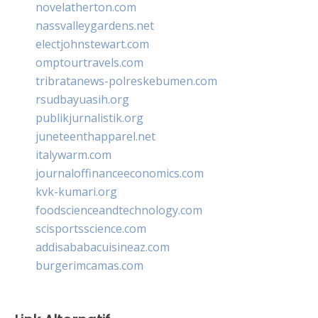
novelatherton.com
nassvalleygardens.net
electjohnstewart.com
omptourtravels.com
tribratanews-polreskebumen.com
rsudbayuasih.org
publikjurnalistik.org
juneteenthapparel.net
italywarm.com
journaloffinanceeconomics.com
kvk-kumari.org
foodscienceandtechnology.com
scisportsscience.com
addisababacuisineaz.com
burgerimcamas.com