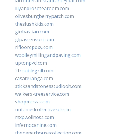
lafronterarestauranteybar.com
lilyandrosetearoom.com
olivesburgberrypatch.com
theslushkids.com
giobastian.com
glpascensori.com
rifloorepoxy.com
woolleymillingandpaving.com
uptonpvd.com
2troublegrill.com
casateranga.com
sticksandstonesstudiooh.com
walkers-treeservice.com
shopmossi.com
untamedcollectivesd.com
mxpwellness.com
infernocanine.com
thepaperhousecollection.com