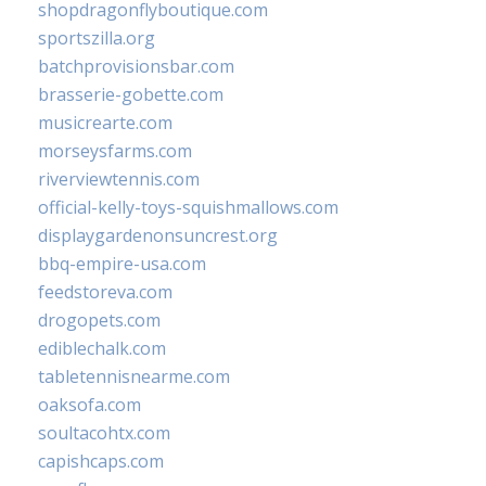
shopdragonflyboutique.com
sportszilla.org
batchprovisionsbar.com
brasserie-gobette.com
musicrearte.com
morseysfarms.com
riverviewtennis.com
official-kelly-toys-squishmallows.com
displaygardenonsuncrest.org
bbq-empire-usa.com
feedstoreva.com
drogopets.com
ediblechalk.com
tabletennisnearme.com
oaksofa.com
soultacohtx.com
capishcaps.com