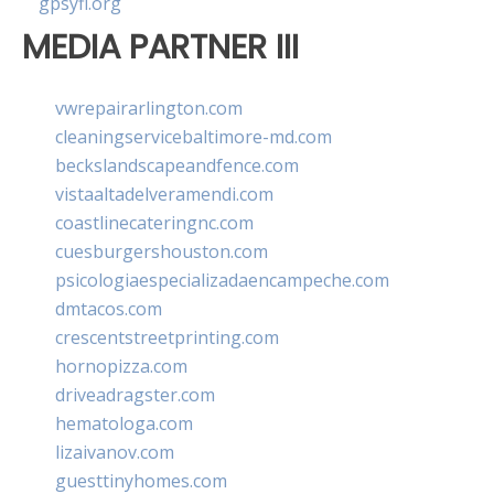
gpsyfl.org
MEDIA PARTNER III
vwrepairarlington.com
cleaningservicebaltimore-md.com
beckslandscapeandfence.com
vistaaltadelveramendi.com
coastlinecateringnc.com
cuesburgershouston.com
psicologiaespecializadaencampeche.com
dmtacos.com
crescentstreetprinting.com
hornopizza.com
driveadragster.com
hematologa.com
lizaivanov.com
guesttinyhomes.com