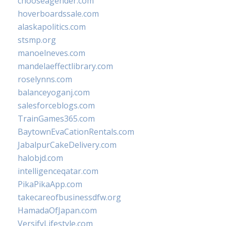
chooseagender.com
hoverboardssale.com
alaskapolitics.com
stsmp.org
manoelneves.com
mandelaeffectlibrary.com
roselynns.com
balanceyoganj.com
salesforceblogs.com
TrainGames365.com
BaytownEvaCationRentals.com
JabalpurCakeDelivery.com
halobjd.com
intelligenceqatar.com
PikaPikaApp.com
takecareofbusinessdfw.org
HamadaOfJapan.com
VersifyLifestyle.com