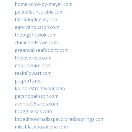
home-plow-by-meyer.com
palatelatincuisine.com
blackdoglegacy.com
eatvivahouston.com
thebigshowok.com
chimeandstave.com
greatwallseafoodny.com
theloverose.com
gabriovoice.com
resinflowart.com
p-sports.net
korsairstreetwear.com
petshopallston.com
avenue26tacos.com
topgglasses.com
broadmoornailsspacoloradosprings.com
missblackpasadena.com