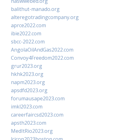
naswwebed.org
balithut-manado.org
alteregotradingcompany.org
aprce2022.com
ibie2022.com
sbcc-2022.com
AngolaOilAndGas2022.com
Convoy4Freedom2022.com
grur2023.org
hkhk2023.org
napm2023.org
apsdfd2023.org
forumausape2023.com
imkl2023.com
careerfaircsd2023.com
apsth2023.com
MedItRio2023.org
lcicon2023boston.com