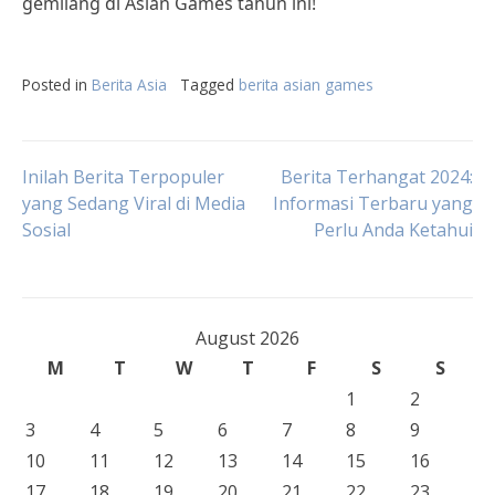
gemilang di Asian Games tahun ini!
Posted in
Berita Asia
Tagged
berita asian games
Post
Inilah Berita Terpopuler
Berita Terhangat 2024:
yang Sedang Viral di Media
Informasi Terbaru yang
Sosial
Perlu Anda Ketahui
navigation
August 2026
M
T
W
T
F
S
S
1
2
3
4
5
6
7
8
9
10
11
12
13
14
15
16
17
18
19
20
21
22
23