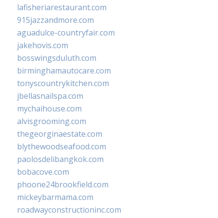
lafisheriarestaurant.com
915jazzandmore.com
aguadulce-countryfair.com
jakehovis.com
bosswingsduluth.com
birminghamautocare.com
tonyscountrykitchen.com
jbellasnailspa.com
mychaihouse.com
alvisgrooming.com
thegeorginaestate.com
blythewoodseafood.com
paolosdelibangkok.com
bobacove.com
phoone24brookfield.com
mickeybarmama.com
roadwayconstructioninc.com