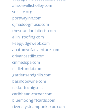
allisonwillisholley.com
solslite.org
portwayinn.com
djmaddogmusic.com
thesoundarchitects.com
allin1roofing.com
keepjudgewebb.com
anatomyofadventure.com
drivancastillo.com
cmmedspa.com
midletontkd.com
gardensandgrills.com
basilfoodwine.com
nikko-tochigi.net
caribbean-corner.com
bluemoongiftcards.com
rivercitysteampunkexpo.com