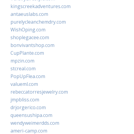
kingscreekadventures.com
antaeuslabs.com
purelycleanchemdry.com
WishOping.com
shoplegacee.com
bonvivantshop.com
CupPlante.com
mpzin.com
stcreal.com
PopUpFlea.com
valueml.com
rebeccatorresjewelry.com
jmpbliss.com
drjorgerico.com
queensushipa.com
wendyweimerdds.com
ameri-camp.com