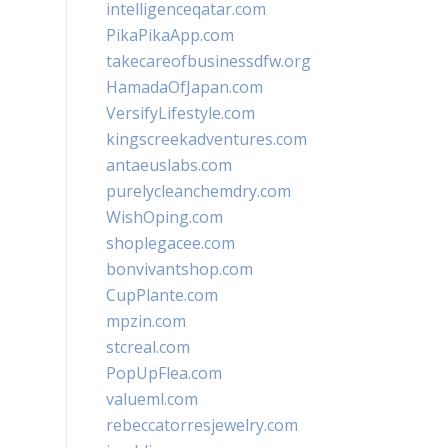
intelligenceqatar.com
PikaPikaApp.com
takecareofbusinessdfw.org
HamadaOfJapan.com
VersifyLifestyle.com
kingscreekadventures.com
antaeuslabs.com
purelycleanchemdry.com
WishOping.com
shoplegacee.com
bonvivantshop.com
CupPlante.com
mpzin.com
stcreal.com
PopUpFlea.com
valueml.com
rebeccatorresjewelry.com