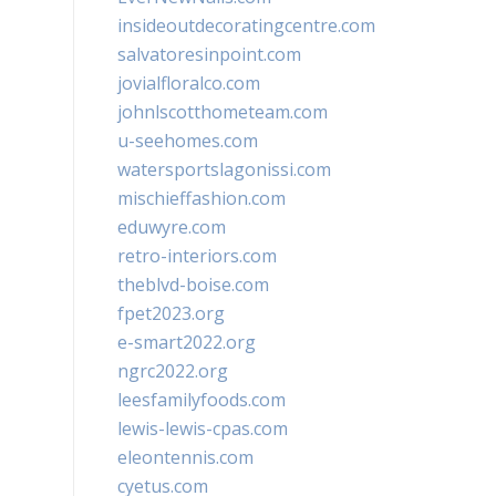
insideoutdecoratingcentre.com
salvatoresinpoint.com
jovialfloralco.com
johnlscotthometeam.com
u-seehomes.com
watersportslagonissi.com
mischieffashion.com
eduwyre.com
retro-interiors.com
theblvd-boise.com
fpet2023.org
e-smart2022.org
ngrc2022.org
leesfamilyfoods.com
lewis-lewis-cpas.com
eleontennis.com
cyetus.com