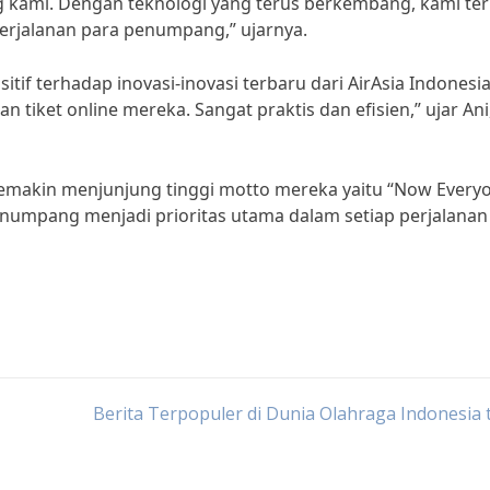
ami. Dengan teknologi yang terus berkembang, kami ter
rjalanan para penumpang,” ujarnya.
f terhadap inovasi-inovasi terbaru dari AirAsia Indonesia
tiket online mereka. Sangat praktis dan efisien,” ujar Ani
a semakin menjunjung tinggi motto mereka yaitu “Now Every
umpang menjadi prioritas utama dalam setiap perjalanan
Berita Terpopuler di Dunia Olahraga Indonesia