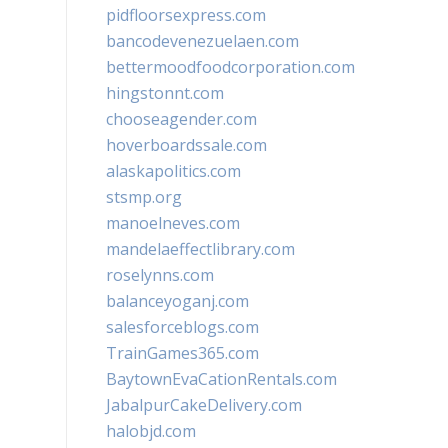
pidfloorsexpress.com
bancodevenezuelaen.com
bettermoodfoodcorporation.com
hingstonnt.com
chooseagender.com
hoverboardssale.com
alaskapolitics.com
stsmp.org
manoelneves.com
mandelaeffectlibrary.com
roselynns.com
balanceyoganj.com
salesforceblogs.com
TrainGames365.com
BaytownEvaCationRentals.com
JabalpurCakeDelivery.com
halobjd.com