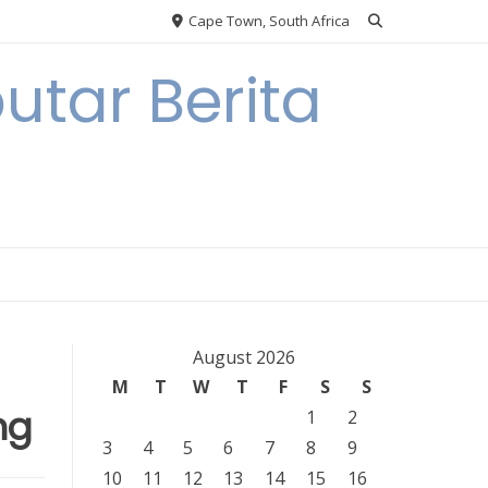
Cape Town, South Africa
tar Berita
August 2026
M
T
W
T
F
S
S
ng
1
2
3
4
5
6
7
8
9
10
11
12
13
14
15
16