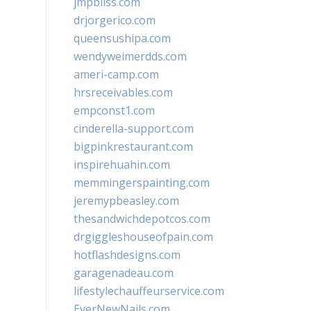
jmpbliss.com
drjorgerico.com
queensushipa.com
wendyweimerdds.com
ameri-camp.com
hrsreceivables.com
empconst1.com
cinderella-support.com
bigpinkrestaurant.com
inspirehuahin.com
memmingerspainting.com
jeremypbeasley.com
thesandwichdepotcos.com
drgiggleshouseofpain.com
hotflashdesigns.com
garagenadeau.com
lifestylechauffeurservice.com
EverNewNails.com