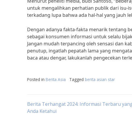
Menurut peneliti media, Budi Santoso, “Bebera
untuk mengalihkan perhatian publik dari isu-
terkadang lupa bahwa ada hal-hal yang jauh leb
Dengan adanya fakta-fakta menarik tentang beri
sebagai konsumen informasi untuk selalu bijak
Jangan mudah terpancing oleh sensasi dan ka
penutup, ingatlah pepatah lama yang mengat
baca atau dengar, lakukanlah pengecekan ter
Posted in
Berita Asia
Tagged
berita asian star
Post
Berita Terhangat 2024: Informasi Terbaru yang
Anda Ketahui
navigation