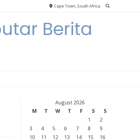
Cape Town, South Africa
tar Berita
August 2026
M
T
W
T
F
S
S
1
2
3
4
5
6
7
8
9
10
11
12
13
14
15
16