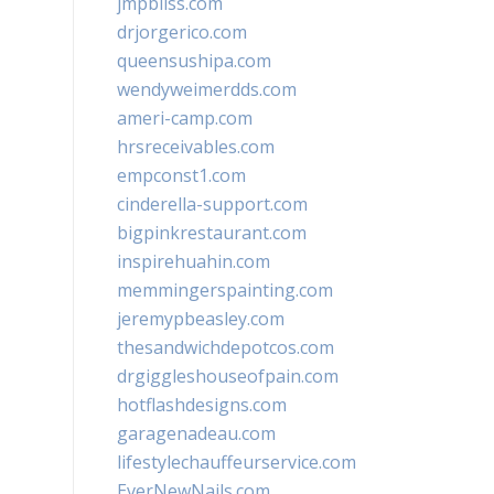
jmpbliss.com
drjorgerico.com
queensushipa.com
wendyweimerdds.com
ameri-camp.com
hrsreceivables.com
empconst1.com
cinderella-support.com
bigpinkrestaurant.com
inspirehuahin.com
memmingerspainting.com
jeremypbeasley.com
thesandwichdepotcos.com
drgiggleshouseofpain.com
hotflashdesigns.com
garagenadeau.com
lifestylechauffeurservice.com
EverNewNails.com