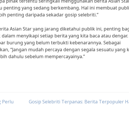
pa pihak tertentu seringkali menggunakan berita Asian Sta
isu penting yang sedang berkembang. Hal ini membuat publ
ih penting daripada sekadar gosip selebriti.”
ta Asian Star yang jarang diketahui publik ini, penting bag
 dalam menyikapi setiap berita yang kita baca atau dengar.
bar burung yang belum terbukti kebenarannya. Sebagai
akan, “Jangan mudah percaya dengan segala sesuatu yang
lebih dahulu sebelum mempercayainya.”
 Perlu
Gosip Selebriti Terpanas: Berita Terpopuler Ha