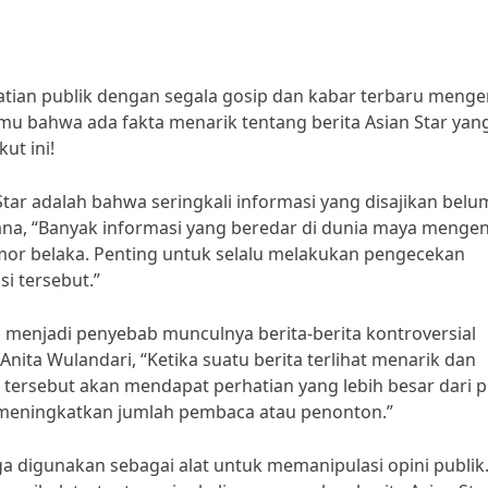
atian publik dengan segala gosip dan kabar terbaru menge
amu bahwa ada fakta menarik tentang berita Asian Star yan
ut ini!
Star adalah bahwa seringkali informasi yang disajikan belu
ana, “Banyak informasi yang beredar di dunia maya mengen
mor belaka. Penting untuk selalu melakukan pengecekan
i tersebut.”
ali menjadi penyebab munculnya berita-berita kontroversial
nita Wulandari, “Ketika suatu berita terlihat menarik dan
tersebut akan mendapat perhatian yang lebih besar dari p
k meningkatkan jumlah pembaca atau penonton.”
uga digunakan sebagai alat untuk memanipulasi opini publik