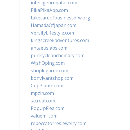
intelligenceqatar.com
PikaPikaApp.com
takecareofbusinessdfw.org
HamadaOfJapan.com
VersifyLifestyle.com
kingscreekadventures.com
antaeuslabs.com
purelycleanchemdry.com
WishOping.com
shoplegacee.com
bonvivantshop.com
CupPlante.com
mpzin.com
stcreal.com
PopUpFlea.com
valueml.com
rebeccatorresjewelry.com