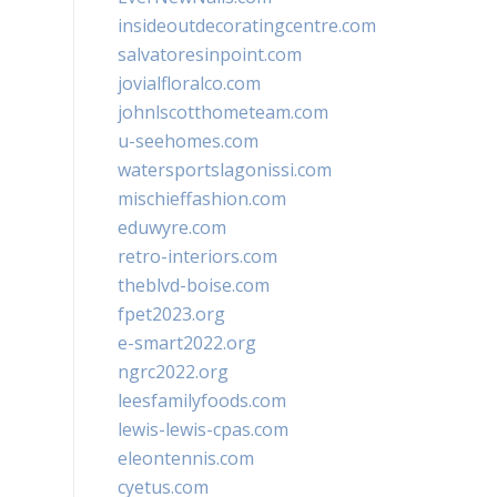
insideoutdecoratingcentre.com
salvatoresinpoint.com
jovialfloralco.com
johnlscotthometeam.com
u-seehomes.com
watersportslagonissi.com
mischieffashion.com
eduwyre.com
retro-interiors.com
theblvd-boise.com
fpet2023.org
e-smart2022.org
ngrc2022.org
leesfamilyfoods.com
lewis-lewis-cpas.com
eleontennis.com
cyetus.com