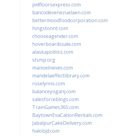
pidfloorsexpress.com
bancodevenezuelaen.com
bettermoodfoodcorporation.com
hingstonnt.com
chooseagender.com
hoverboardssale.com
alaskapolitics.com
stsmp.org
manoelneves.com
mandelaeffectlibrary.com
roselynns.com
balanceyoganj.com
salesforceblogs.com
TrainGames365.com
BaytownEvaCationRentals.com
JabalpurCakeDelivery.com
halobjd.com