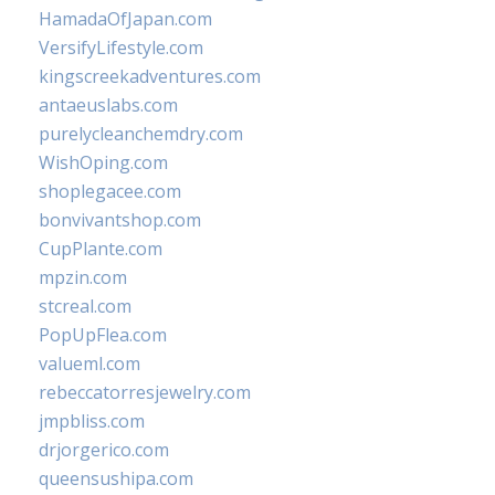
HamadaOfJapan.com
VersifyLifestyle.com
kingscreekadventures.com
antaeuslabs.com
purelycleanchemdry.com
WishOping.com
shoplegacee.com
bonvivantshop.com
CupPlante.com
mpzin.com
stcreal.com
PopUpFlea.com
valueml.com
rebeccatorresjewelry.com
jmpbliss.com
drjorgerico.com
queensushipa.com