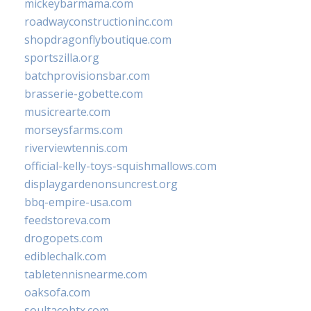
mickeybarmama.com
roadwayconstructioninc.com
shopdragonflyboutique.com
sportszilla.org
batchprovisionsbar.com
brasserie-gobette.com
musicrearte.com
morseysfarms.com
riverviewtennis.com
official-kelly-toys-squishmallows.com
displaygardenonsuncrest.org
bbq-empire-usa.com
feedstoreva.com
drogopets.com
ediblechalk.com
tabletennisnearme.com
oaksofa.com
soultacohtx.com