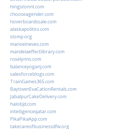
hingstonnt.com
chooseagender.com
hoverboardssale.com
alaskapolitics.com
stsmp.org
manoelneves.com
mandelaeffectlibrary.com
roselynns.com
balanceyoganj.com
salesforceblogs.com
TrainGames365.com
BaytownEvaCationRentals.com
JabalpurCakeDelivery.com
halobjd.com
intelligenceqatar.com
PikaPikaApp.com
takecareofbusinessdfw.org