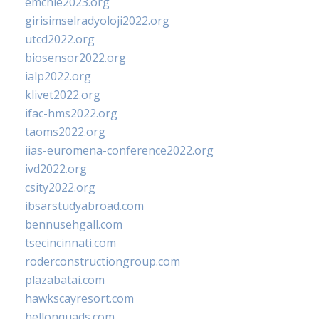
emchie2023.org
girisimselradyoloji2022.org
utcd2022.org
biosensor2022.org
ialp2022.org
klivet2022.org
ifac-hms2022.org
taoms2022.org
iias-euromena-conference2022.org
ivd2022.org
csity2022.org
ibsarstudyabroad.com
bennusehgall.com
tsecincinnati.com
roderconstructiongroup.com
plazabatai.com
hawkscayresort.com
hellonquads.com