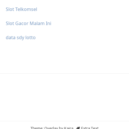
Slot Telkomsel
Slot Gacor Malam Ini
data sdy lotto
Theme: Overlay by
Kaira
.
Extra Text