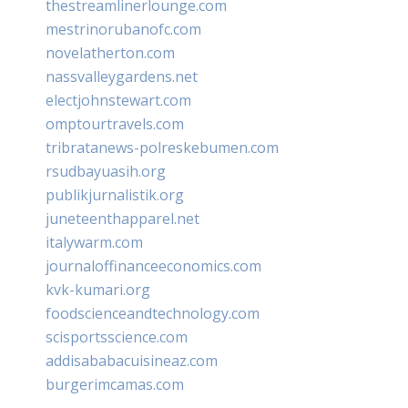
thestreamlinerlounge.com
mestrinorubanofc.com
novelatherton.com
nassvalleygardens.net
electjohnstewart.com
omptourtravels.com
tribratanews-polreskebumen.com
rsudbayuasih.org
publikjurnalistik.org
juneteenthapparel.net
italywarm.com
journaloffinanceeconomics.com
kvk-kumari.org
foodscienceandtechnology.com
scisportsscience.com
addisababacuisineaz.com
burgerimcamas.com