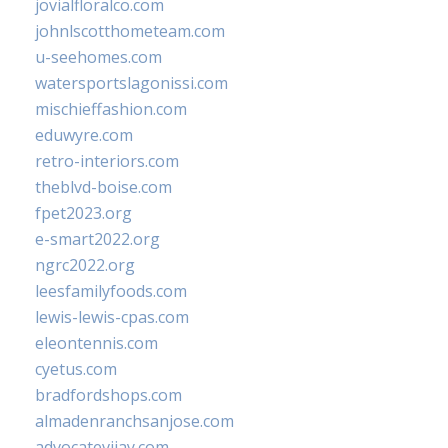
jovialfloralco.com
johnlscotthometeam.com
u-seehomes.com
watersportslagonissi.com
mischieffashion.com
eduwyre.com
retro-interiors.com
theblvd-boise.com
fpet2023.org
e-smart2022.org
ngrc2022.org
leesfamilyfoods.com
lewis-lewis-cpas.com
eleontennis.com
cyetus.com
bradfordshops.com
almadenranchsanjose.com
advocatevijay.com