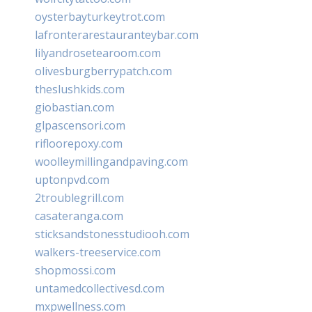
oysterbayturkeytrot.com
lafronterarestauranteybar.com
lilyandrosetearoom.com
olivesburgberrypatch.com
theslushkids.com
giobastian.com
glpascensori.com
rifloorepoxy.com
woolleymillingandpaving.com
uptonpvd.com
2troublegrill.com
casateranga.com
sticksandstonesstudiooh.com
walkers-treeservice.com
shopmossi.com
untamedcollectivesd.com
mxpwellness.com