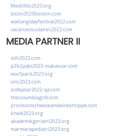
MedItRio2023.org
lcicon2023boston.com
waitangidayfestival2022.com
vacancesscolaires2022.com
MEDIA PARTNER II
isth2022.com
p2b2pabi2023-makassar.com
wocfparis2023.org
sinc2023.com
scdlqatar2022-qa.com
thecolumbiagrill.com
provisionscheeseandwineshoppe.com
khedi2023.org
akademikgeriatri2023.org
marmarapediatri2023.org