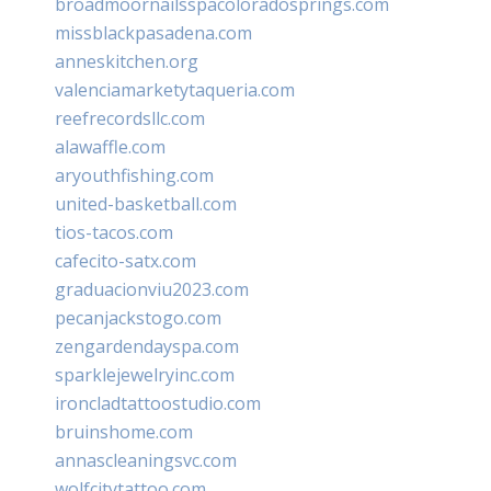
broadmoornailsspacoloradosprings.com
missblackpasadena.com
anneskitchen.org
valenciamarketytaqueria.com
reefrecordsllc.com
alawaffle.com
aryouthfishing.com
united-basketball.com
tios-tacos.com
cafecito-satx.com
graduacionviu2023.com
pecanjackstogo.com
zengardendayspa.com
sparklejewelryinc.com
ironcladtattoostudio.com
bruinshome.com
annascleaningsvc.com
wolfcitytattoo.com