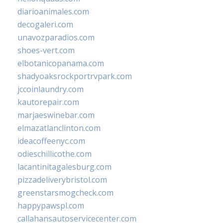
diarioanimales.com
decogaleri.com
unavozparadios.com
shoes-vert.com
elbotanicopanama.com
shadyoaksrockportrvpark.com
jccoinlaundry.com
kautorepair.com
marjaeswinebar.com
elmazatlanclinton.com
ideacoffeenyc.com
odieschillicothe.com
lacantinitagalesburg.com
pizzadeliverybristol.com
greenstarsmogcheck.com
happypawspl.com
callahansautoservicecenter.com