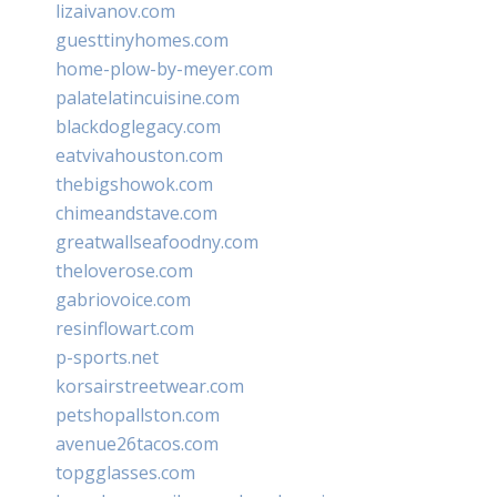
lizaivanov.com
guesttinyhomes.com
home-plow-by-meyer.com
palatelatincuisine.com
blackdoglegacy.com
eatvivahouston.com
thebigshowok.com
chimeandstave.com
greatwallseafoodny.com
theloverose.com
gabriovoice.com
resinflowart.com
p-sports.net
korsairstreetwear.com
petshopallston.com
avenue26tacos.com
topgglasses.com