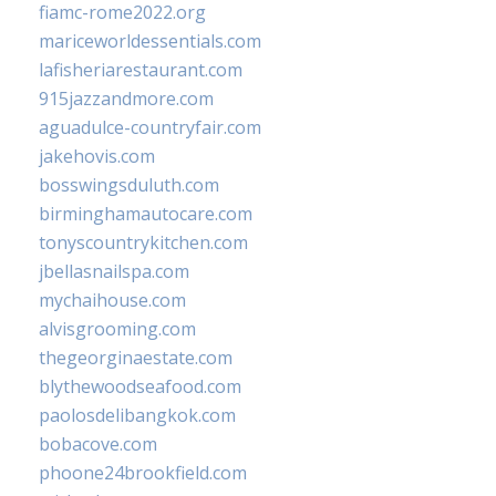
fiamc-rome2022.org
mariceworldessentials.com
lafisheriarestaurant.com
915jazzandmore.com
aguadulce-countryfair.com
jakehovis.com
bosswingsduluth.com
birminghamautocare.com
tonyscountrykitchen.com
jbellasnailspa.com
mychaihouse.com
alvisgrooming.com
thegeorginaestate.com
blythewoodseafood.com
paolosdelibangkok.com
bobacove.com
phoone24brookfield.com