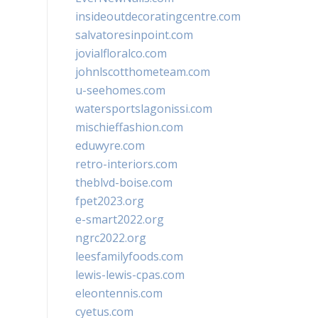
insideoutdecoratingcentre.com
salvatoresinpoint.com
jovialfloralco.com
johnlscotthometeam.com
u-seehomes.com
watersportslagonissi.com
mischieffashion.com
eduwyre.com
retro-interiors.com
theblvd-boise.com
fpet2023.org
e-smart2022.org
ngrc2022.org
leesfamilyfoods.com
lewis-lewis-cpas.com
eleontennis.com
cyetus.com