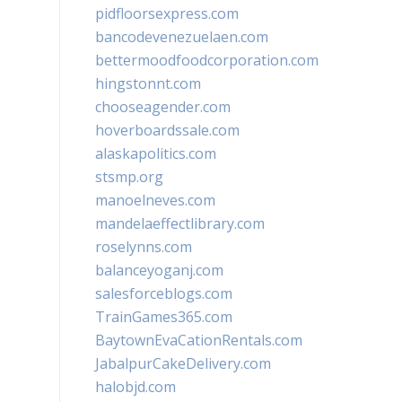
pidfloorsexpress.com
bancodevenezuelaen.com
bettermoodfoodcorporation.com
hingstonnt.com
chooseagender.com
hoverboardssale.com
alaskapolitics.com
stsmp.org
manoelneves.com
mandelaeffectlibrary.com
roselynns.com
balanceyoganj.com
salesforceblogs.com
TrainGames365.com
BaytownEvaCationRentals.com
JabalpurCakeDelivery.com
halobjd.com