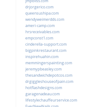
jmpbliss.com
drjorgerico.com
queensushipa.com
wendyweimerdds.com
ameri-camp.com
hrsreceivables.com
empconst1.com
cinderella-support.com
bigpinkrestaurant.com
inspirehuahin.com
memmingerspainting.com
jeremypbeasley.com
thesandwichdepotcos.com
drgiggleshouseofpain.com
hotflashdesigns.com
garagenadeau.com
lifestylechauffeurservice.com
EverNewNails.com