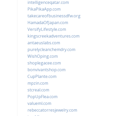
intelligenceqatar.com
PikaPikaApp.com
takecareofbusinessdfw.org
HamadaOfJapan.com
VersifyLifestyle.com
kingscreekadventures.com
antaeuslabs.com
purelycleanchemdry.com
WishOping.com
shoplegacee.com
bonvivantshop.com
CupPlante.com
mpzin.com
stcreal.com
PopUpFlea.com
valueml.com
rebeccatorresjewelry.com