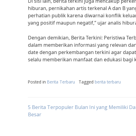
Di sisi lain, berita terkini juga mencakup per
hiburan, pernikahan artis terkenal A dan B yan
perhatian publik karena diwarnai konflik keluar
yang positif maupun negatif,” ujar analis hibur
Dengan demikian, Berita Terkini: Peristiwa T
dalam memberikan informasi yang relevan dan 
date dengan perkembangan terkini agar dapat 
selalu memberikan manfaat dan edukasi bagi 
Posted in
Berita Terbaru
Tagged
berita terbaru
Post
5 Berita Terpopuler Bulan Ini yang Memiliki 
Besar
navigation