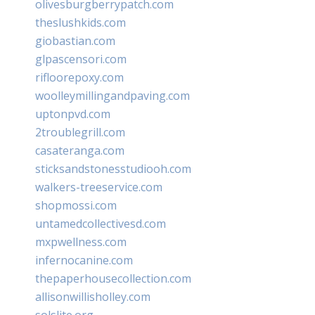
olivesburgberrypatch.com
theslushkids.com
giobastian.com
glpascensori.com
rifloorepoxy.com
woolleymillingandpaving.com
uptonpvd.com
2troublegrill.com
casateranga.com
sticksandstonesstudiooh.com
walkers-treeservice.com
shopmossi.com
untamedcollectivesd.com
mxpwellness.com
infernocanine.com
thepaperhousecollection.com
allisonwillisholley.com
solslite.org