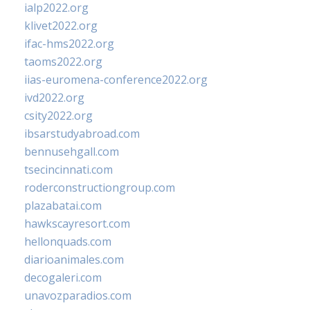
ialp2022.org
klivet2022.org
ifac-hms2022.org
taoms2022.org
iias-euromena-conference2022.org
ivd2022.org
csity2022.org
ibsarstudyabroad.com
bennusehgall.com
tsecincinnati.com
roderconstructiongroup.com
plazabatai.com
hawkscayresort.com
hellonquads.com
diarioanimales.com
decogaleri.com
unavozparadios.com