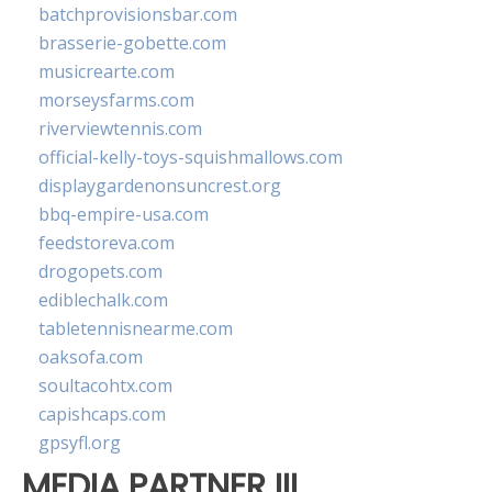
batchprovisionsbar.com
brasserie-gobette.com
musicrearte.com
morseysfarms.com
riverviewtennis.com
official-kelly-toys-squishmallows.com
displaygardenonsuncrest.org
bbq-empire-usa.com
feedstoreva.com
drogopets.com
ediblechalk.com
tabletennisnearme.com
oaksofa.com
soultacohtx.com
capishcaps.com
gpsyfl.org
MEDIA PARTNER III