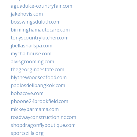
aguadulce-countryfair.com
jakehovis.com
bosswingsduluth.com
birminghamautocare.com
tonyscountrykitchen.com
jbellasnailspa.com
mychaihouse.com
alvisgrooming.com
thegeorginaestate.com
blythewoodseafood.com
paolosdelibangkok.com
bobacove.com
phoone24brookfield.com
mickeybarmama.com
roadwayconstructioninc.com
shopdragonflyboutique.com
sportszilla.org