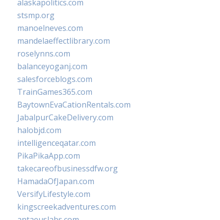
alaskapolitics.com
stsmp.org
manoelneves.com
mandelaeffectlibrary.com
roselynns.com
balanceyoganj.com
salesforceblogs.com
TrainGames365.com
BaytownEvaCationRentals.com
JabalpurCakeDelivery.com
halobjd.com
intelligenceqatar.com
PikaPikaApp.com
takecareofbusinessdfw.org
HamadaOfJapan.com
VersifyLifestyle.com
kingscreekadventures.com
antaeuslabs.com