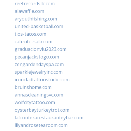
reefrecordsllc.com
alawaffle.com
aryouthfishing.com
united-basketball.com
tios-tacos.com
cafecito-satx.com
graduacionviu2023.com
pecanjackstogo.com
zengardendayspa.com
sparklejewelryinc.com
ironcladtattoostudio.com
bruinshome.com
annascleaningsvc.com
wolfcitytattoo.com
oysterbayturkeytrot.com
lafronterarestauranteybar.com
lilyandrosetearoom.com