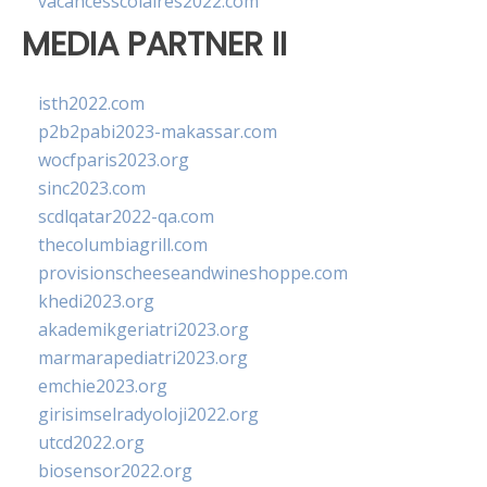
vacancesscolaires2022.com
MEDIA PARTNER II
isth2022.com
p2b2pabi2023-makassar.com
wocfparis2023.org
sinc2023.com
scdlqatar2022-qa.com
thecolumbiagrill.com
provisionscheeseandwineshoppe.com
khedi2023.org
akademikgeriatri2023.org
marmarapediatri2023.org
emchie2023.org
girisimselradyoloji2022.org
utcd2022.org
biosensor2022.org