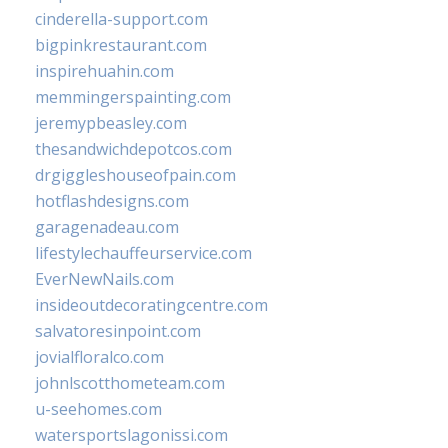
cinderella-support.com
bigpinkrestaurant.com
inspirehuahin.com
memmingerspainting.com
jeremypbeasley.com
thesandwichdepotcos.com
drgiggleshouseofpain.com
hotflashdesigns.com
garagenadeau.com
lifestylechauffeurservice.com
EverNewNails.com
insideoutdecoratingcentre.com
salvatoresinpoint.com
jovialfloralco.com
johnlscotthometeam.com
u-seehomes.com
watersportslagonissi.com