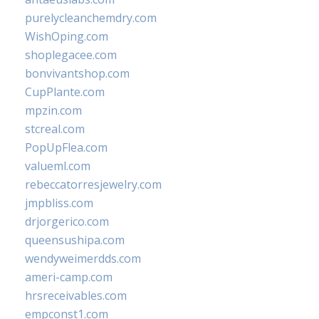
purelycleanchemdry.com
WishOping.com
shoplegacee.com
bonvivantshop.com
CupPlante.com
mpzin.com
stcreal.com
PopUpFlea.com
valueml.com
rebeccatorresjewelry.com
jmpbliss.com
drjorgerico.com
queensushipa.com
wendyweimerdds.com
ameri-camp.com
hrsreceivables.com
empconst1.com