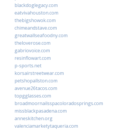
blackdoglegacy.com
eatvivahouston.com
thebigshowok.com
chimeandstave.com
greatwallseafoodny.com
theloverose.com
gabriovoice.com
resinflowart.com
p-sports.net
korsairstreetwear.com
petshopallston.com
avenue26tacos.com
topgglasses.com
broadmoornailsspacoloradosprings.com
missblackpasadena.com
anneskitchen.org
valenciamarketytaqueria.com