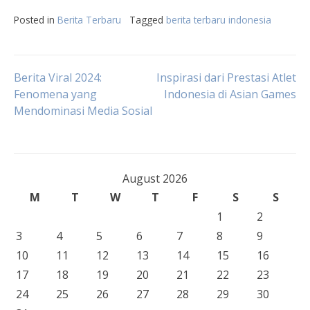
Posted in
Berita Terbaru
Tagged
berita terbaru indonesia
Post
Berita Viral 2024:
Inspirasi dari Prestasi Atlet
Fenomena yang
Indonesia di Asian Games
Mendominasi Media Sosial
navigation
August 2026
M
T
W
T
F
S
S
1
2
3
4
5
6
7
8
9
10
11
12
13
14
15
16
17
18
19
20
21
22
23
24
25
26
27
28
29
30