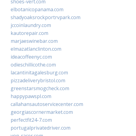
shoes-vert.com
elbotanicopanama.com
shadyoaksrockportrvpark.com
jccoinlaundry.com
kautorepair.com
marjaeswinebar.com
elmazatlanclinton.com
ideacoffeenyc.com
odieschillicothe.com
lacantinitagalesburg.com
pizzadeliverybristol.com
greenstarsmogcheck.com
happypawspl.com
callahansautoservicecenter.com
georgiascornermarket.com
perfectfit24-7.com
portugalprivatedriver.com
von-racer.com