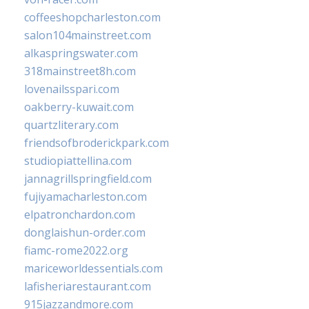
coffeeshopcharleston.com
salon104mainstreet.com
alkaspringswater.com
318mainstreet8h.com
lovenailsspari.com
oakberry-kuwait.com
quartzliterary.com
friendsofbroderickpark.com
studiopiattellina.com
jannagrillspringfield.com
fujiyamacharleston.com
elpatronchardon.com
donglaishun-order.com
fiamc-rome2022.org
mariceworldessentials.com
lafisheriarestaurant.com
915jazzandmore.com