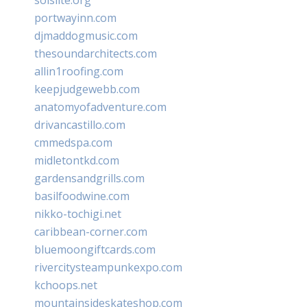
portwayinn.com
djmaddogmusic.com
thesoundarchitects.com
allin1roofing.com
keepjudgewebb.com
anatomyofadventure.com
drivancastillo.com
cmmedspa.com
midletontkd.com
gardensandgrills.com
basilfoodwine.com
nikko-tochigi.net
caribbean-corner.com
bluemoongiftcards.com
rivercitysteampunkexpo.com
kchoops.net
mountainsideskateshop.com