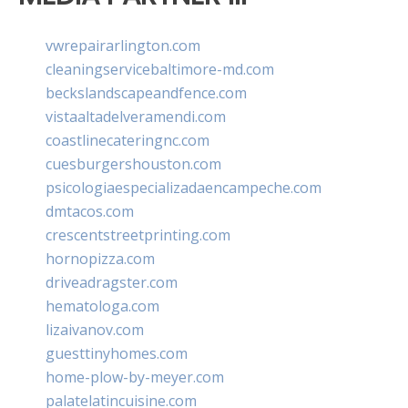
vwrepairarlington.com
cleaningservicebaltimore-md.com
beckslandscapeandfence.com
vistaaltadelveramendi.com
coastlinecateringnc.com
cuesburgershouston.com
psicologiaespecializadaencampeche.com
dmtacos.com
crescentstreetprinting.com
hornopizza.com
driveadragster.com
hematologa.com
lizaivanov.com
guesttinyhomes.com
home-plow-by-meyer.com
palatelatincuisine.com