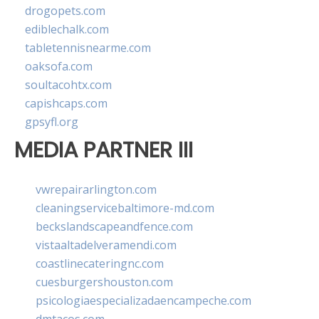
drogopets.com
ediblechalk.com
tabletennisnearme.com
oaksofa.com
soultacohtx.com
capishcaps.com
gpsyfl.org
MEDIA PARTNER III
vwrepairarlington.com
cleaningservicebaltimore-md.com
beckslandscapeandfence.com
vistaaltadelveramendi.com
coastlinecateringnc.com
cuesburgershouston.com
psicologiaespecializadaencampeche.com
dmtacos.com