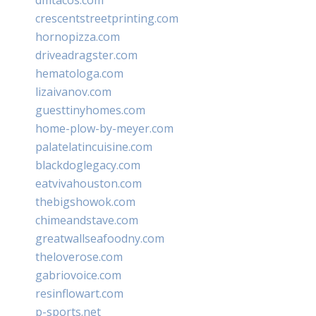
crescentstreetprinting.com
hornopizza.com
driveadragster.com
hematologa.com
lizaivanov.com
guesttinyhomes.com
home-plow-by-meyer.com
palatelatincuisine.com
blackdoglegacy.com
eatvivahouston.com
thebigshowok.com
chimeandstave.com
greatwallseafoodny.com
theloverose.com
gabriovoice.com
resinflowart.com
p-sports.net