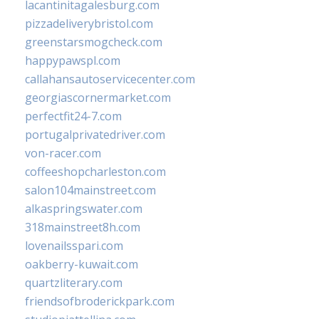
lacantinitagalesburg.com
pizzadeliverybristol.com
greenstarsmogcheck.com
happypawspl.com
callahansautoservicecenter.com
georgiascornermarket.com
perfectfit24-7.com
portugalprivatedriver.com
von-racer.com
coffeeshopcharleston.com
salon104mainstreet.com
alkaspringswater.com
318mainstreet8h.com
lovenailsspari.com
oakberry-kuwait.com
quartzliterary.com
friendsofbroderickpark.com