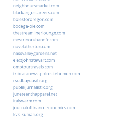
neighboursmarket.com
blackanguscareers.com
bolesfororegon.com
bodega-ole.com
thestreamlinerlounge.com
mestrinorubanofc.com
novelatherton.com
nassvalleygardens.net
electjohnstewart.com
omptourtravels.com
tribratanews-polreskebumen.com
rsudbayuasih.org
publikjurnalistik.org
juneteenthapparel.net
italywarm.com
journaloffinanceeconomics.com
kvk-kumari.org