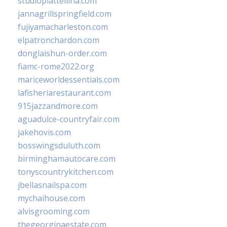
studiopiattellina.com
jannagrillspringfield.com
fujiyamacharleston.com
elpatronchardon.com
donglaishun-order.com
fiamc-rome2022.org
mariceworldessentials.com
lafisheriarestaurant.com
915jazzandmore.com
aguadulce-countryfair.com
jakehovis.com
bosswingsduluth.com
birminghamautocare.com
tonyscountrykitchen.com
jbellasnailspa.com
mychaihouse.com
alvisgrooming.com
thegeorginaestate.com