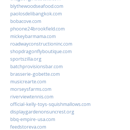
blythewoodseafood.com
paolosdelibangkok.com
bobacove.com
phoone24brookfield.com
mickeybarmama.com
roadwayconstructioninc.com
shopdragonflyboutique.com
sportszilla.org
batchprovisionsbar.com
brasserie-gobette.com
musicrearte.com
morseysfarms.com
riverviewtennis.com
official-kelly-toys-squishmallows.com
displaygardenonsuncrest.org
bbq-empire-usa.com
feedstoreva.com