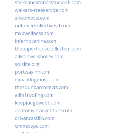
sticksandstonesstudiooh.com
walkers-treeservice.com
shopmossi.com
untamedcollectivesd.com
mxpwellness.com
infernocanine.com
thepaperhousecollection.com
allisonwillisholley.com
solslite.org
portwayinn.com
djmaddogmusic.com
thesoundarchitects.com
allin1roofing.com
keepjudgewebb.com
anatomyofadventure.com
drivancastillo.com
cmmedspa.com