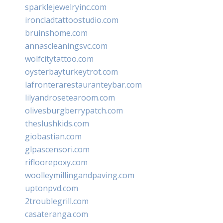
sparklejewelryinc.com
ironcladtattoostudio.com
bruinshome.com
annascleaningsvc.com
wolfcitytattoo.com
oysterbayturkeytrot.com
lafronterarestauranteybar.com
lilyandrosetearoom.com
olivesburgberrypatch.com
theslushkids.com
giobastian.com
glpascensori.com
rifloorepoxy.com
woolleymillingandpaving.com
uptonpvd.com
2troublegrill.com
casateranga.com