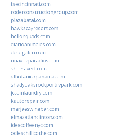
tsecincinnati.com
roderconstructiongroup.com
plazabatai.com
hawkscayresort.com
hellonquads.com
diarioanimales.com
decogaleri.com
unavozparadios.com
shoes-vert.com
elbotanicopanama.com
shadyoaksrockportrvpark.com
jccoinlaundry.com
kautorepair.com
marjaeswinebar.com
elmazatlanclinton.com
ideacoffeenyc.com
odieschillicothe.com