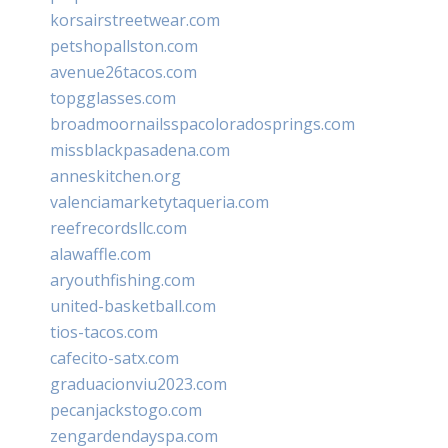
korsairstreetwear.com
petshopallston.com
avenue26tacos.com
topgglasses.com
broadmoornailsspacoloradosprings.com
missblackpasadena.com
anneskitchen.org
valenciamarketytaqueria.com
reefrecordsllc.com
alawaffle.com
aryouthfishing.com
united-basketball.com
tios-tacos.com
cafecito-satx.com
graduacionviu2023.com
pecanjackstogo.com
zengardendayspa.com