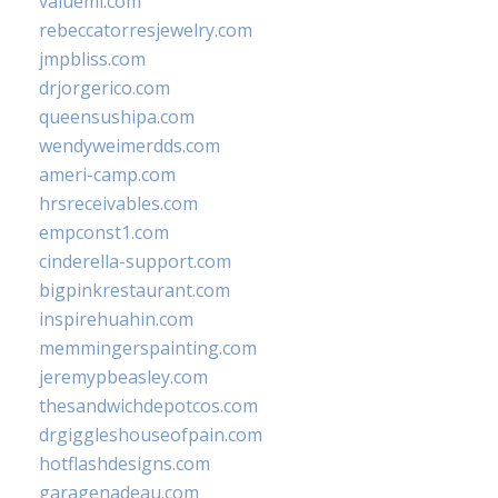
valueml.com
rebeccatorresjewelry.com
jmpbliss.com
drjorgerico.com
queensushipa.com
wendyweimerdds.com
ameri-camp.com
hrsreceivables.com
empconst1.com
cinderella-support.com
bigpinkrestaurant.com
inspirehuahin.com
memmingerspainting.com
jeremypbeasley.com
thesandwichdepotcos.com
drgiggleshouseofpain.com
hotflashdesigns.com
garagenadeau.com