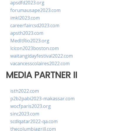
apsdfd2023.org
forumausape2023.com
imkl2023.com
careerfaircsd2023.com
apsth2023.com
MedItRio2023.org
lcicon2023boston.com
waitangidayfestival2022.com
vacancesscolaires2022.com
MEDIA PARTNER II
isth2022.com
p2b2pabi2023-makassar.com
wocfparis2023.org
sinc2023.com
scdlqatar2022-qa.com
thecolumbiagrill.com