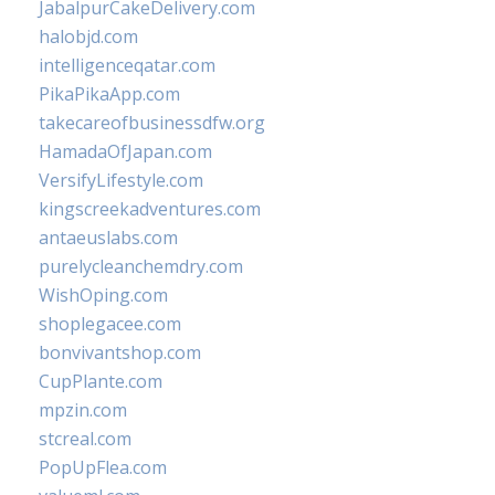
JabalpurCakeDelivery.com
halobjd.com
intelligenceqatar.com
PikaPikaApp.com
takecareofbusinessdfw.org
HamadaOfJapan.com
VersifyLifestyle.com
kingscreekadventures.com
antaeuslabs.com
purelycleanchemdry.com
WishOping.com
shoplegacee.com
bonvivantshop.com
CupPlante.com
mpzin.com
stcreal.com
PopUpFlea.com