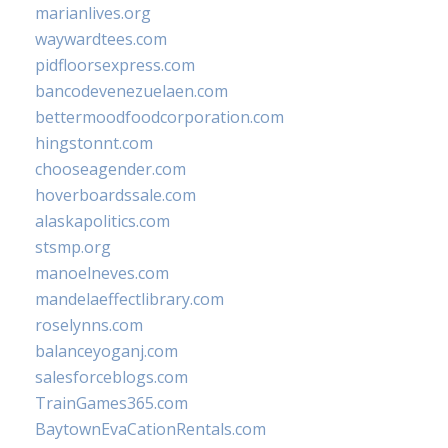
marianlives.org
waywardtees.com
pidfloorsexpress.com
bancodevenezuelaen.com
bettermoodfoodcorporation.com
hingstonnt.com
chooseagender.com
hoverboardssale.com
alaskapolitics.com
stsmp.org
manoelneves.com
mandelaeffectlibrary.com
roselynns.com
balanceyoganj.com
salesforceblogs.com
TrainGames365.com
BaytownEvaCationRentals.com