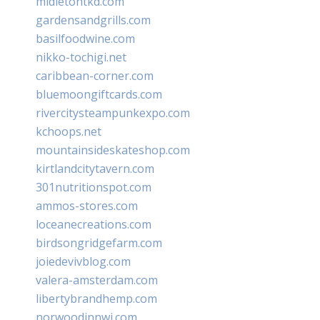
midletontkd.com
gardensandgrills.com
basilfoodwine.com
nikko-tochigi.net
caribbean-corner.com
bluemoongiftcards.com
rivercitysteampunkexpo.com
kchoops.net
mountainsideskateshop.com
kirtlandcitytavern.com
301nutritionspot.com
ammos-stores.com
loceanecreations.com
birdsongridgefarm.com
joiedevivblog.com
valera-amsterdam.com
libertybrandhemp.com
norwoodinnwi.com