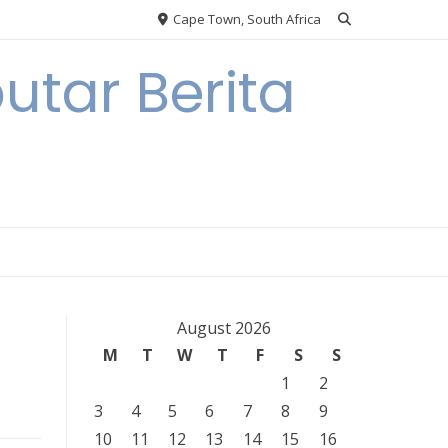
Cape Town, South Africa
tar Berita
August 2026
M
T
W
T
F
S
S
1
2
3
4
5
6
7
8
9
10
11
12
13
14
15
16