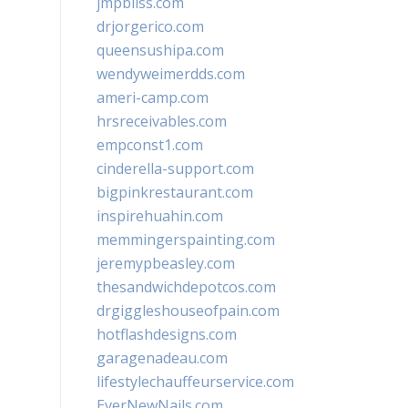
jmpbliss.com
drjorgerico.com
queensushipa.com
wendyweimerdds.com
ameri-camp.com
hrsreceivables.com
empconst1.com
cinderella-support.com
bigpinkrestaurant.com
inspirehuahin.com
memmingerspainting.com
jeremypbeasley.com
thesandwichdepotcos.com
drgiggleshouseofpain.com
hotflashdesigns.com
garagenadeau.com
lifestylechauffeurservice.com
EverNewNails.com