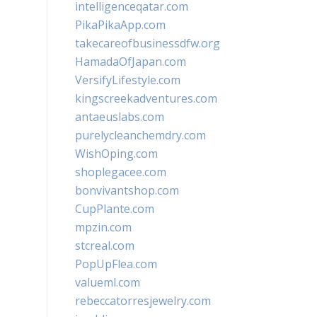
intelligenceqatar.com
PikaPikaApp.com
takecareofbusinessdfw.org
HamadaOfJapan.com
VersifyLifestyle.com
kingscreekadventures.com
antaeuslabs.com
purelycleanchemdry.com
WishOping.com
shoplegacee.com
bonvivantshop.com
CupPlante.com
mpzin.com
stcreal.com
PopUpFlea.com
valueml.com
rebeccatorresjewelry.com