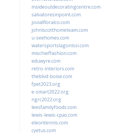
insideoutdecoratingcentre.com
salvatoresinpoint.com
jovialfloralco.com
johnlscotthometeam.com
u-seehomes.com
watersportslagonissi.com
mischieffashion.com
eduwyre.com
retro-interiors.com
theblvd-boise.com
fpet2023.org
e-smart2022.org
ngrc2022.org
leesfamilyfoods.com
lewis-lewis-cpas.com
eleontennis.com
cyetus.com