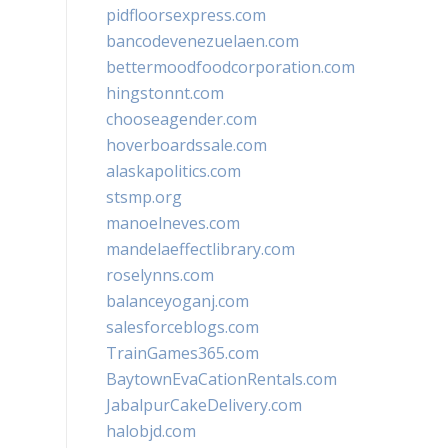
pidfloorsexpress.com
bancodevenezuelaen.com
bettermoodfoodcorporation.com
hingstonnt.com
chooseagender.com
hoverboardssale.com
alaskapolitics.com
stsmp.org
manoelneves.com
mandelaeffectlibrary.com
roselynns.com
balanceyoganj.com
salesforceblogs.com
TrainGames365.com
BaytownEvaCationRentals.com
JabalpurCakeDelivery.com
halobjd.com