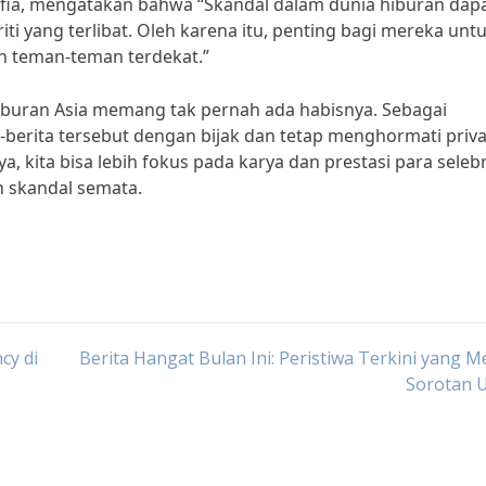
 Sofia, mengatakan bahwa “Skandal dalam dunia hiburan dap
i yang terlibat. Oleh karena itu, penting bagi mereka unt
n teman-teman terdekat.”
 hiburan Asia memang tak pernah ada habisnya. Sebagai
-berita tersebut dengan bijak dan tetap menghormati priva
a, kita bisa lebih fokus pada karya dan prestasi para selebr
n skandal semata.
cy di
Berita Hangat Bulan Ini: Peristiwa Terkini yang M
Sorotan 