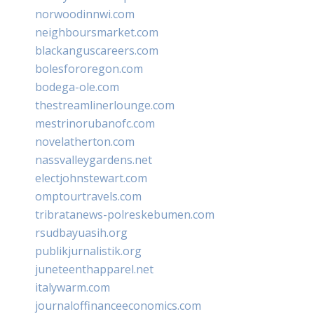
norwoodinnwi.com
neighboursmarket.com
blackanguscareers.com
bolesfororegon.com
bodega-ole.com
thestreamlinerlounge.com
mestrinorubanofc.com
novelatherton.com
nassvalleygardens.net
electjohnstewart.com
omptourtravels.com
tribratanews-polreskebumen.com
rsudbayuasih.org
publikjurnalistik.org
juneteenthapparel.net
italywarm.com
journaloffinanceeconomics.com