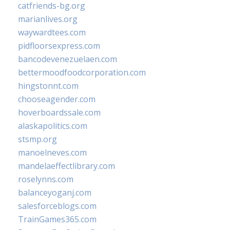
catfriends-bg.org
marianlives.org
waywardtees.com
pidfloorsexpress.com
bancodevenezuelaen.com
bettermoodfoodcorporation.com
hingstonnt.com
chooseagender.com
hoverboardssale.com
alaskapolitics.com
stsmp.org
manoelneves.com
mandelaeffectlibrary.com
roselynns.com
balanceyoganj.com
salesforceblogs.com
TrainGames365.com