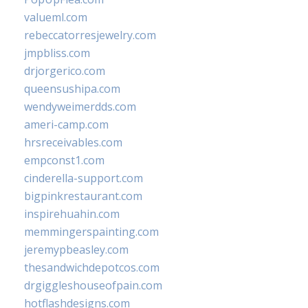
valueml.com
rebeccatorresjewelry.com
jmpbliss.com
drjorgerico.com
queensushipa.com
wendyweimerdds.com
ameri-camp.com
hrsreceivables.com
empconst1.com
cinderella-support.com
bigpinkrestaurant.com
inspirehuahin.com
memmingerspainting.com
jeremypbeasley.com
thesandwichdepotcos.com
drgiggleshouseofpain.com
hotflashdesigns.com