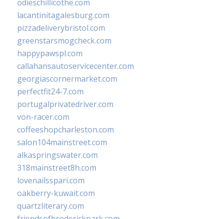
odieschillicothe.com
lacantinitagalesburg.com
pizzadeliverybristol.com
greenstarsmogcheck.com
happypawspl.com
callahansautoservicecenter.com
georgiascornermarket.com
perfectfit24-7.com
portugalprivatedriver.com
von-racer.com
coffeeshopcharleston.com
salon104mainstreet.com
alkaspringswater.com
318mainstreet8h.com
lovenailsspari.com
oakberry-kuwait.com
quartzliterary.com
friendsofbroderickpark.com