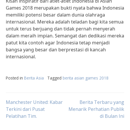
Kisah inspiratif dari atlet-atlet Indonesia di Asian
Games 2018 merupakan bukti nyata bahwa Indonesia
memiliki potensi besar dalam dunia olahraga
internasional. Mereka adalah teladan bagi kita semua
untuk terus berjuang dan tidak pernah menyerah
dalam meraih impian. Semangat dan dedikasi mereka
patut kita contoh agar Indonesia tetap menjadi
bangsa yang besar dan berprestasi di kancah
internasional.
Posted in
Berita Asia
Tagged
berita asian games 2018
Post
Manchester United: Kabar
Berita Terbaru yang
Terkini dari Pusat
Menarik Perhatian Publik
Pelatihan Tim.
di Bulan Ini
navigation