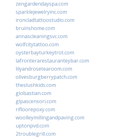
zengardendayspa.com
sparklejewelryinc.com
ironcladtattoostudio.com
bruinshome.com
annascleaningsvc.com
wolfcitytattoo.com
oysterbayturkeytrot.com
lafronterarestauranteybar.com
lilyandrosetearoom.com
olivesburgberrypatch.com
theslushkids.com
giobastian.com
glpascensori.com
rifloorepoxy.com
woolleymillingandpaving.com
uptonpvd.com
2troublegrill.com