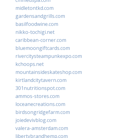
midletontkd.com
gardensandgrills.com
basilfoodwine.com
nikko-tochigi.net
caribbean-corner.com
bluemoongiftcards.com
rivercitysteampunkexpo.com
kchoops.net
mountainsideskateshop.com
kirtlandcitytavern.com
301nutritionspot.com
ammos-stores.com
loceanecreations.com
birdsongridgefarm.com
joiedevivblog.com
valera-amsterdam.com
libertybrandhemp.com