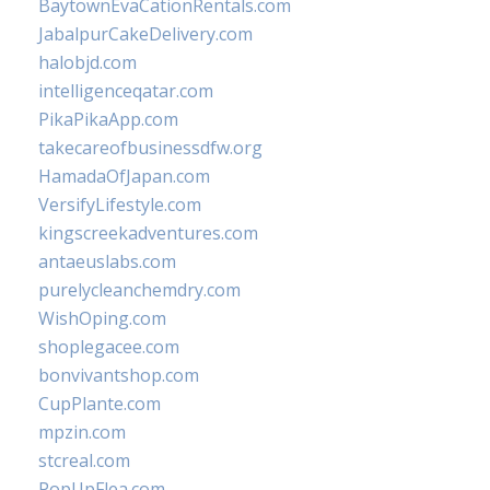
BaytownEvaCationRentals.com
JabalpurCakeDelivery.com
halobjd.com
intelligenceqatar.com
PikaPikaApp.com
takecareofbusinessdfw.org
HamadaOfJapan.com
VersifyLifestyle.com
kingscreekadventures.com
antaeuslabs.com
purelycleanchemdry.com
WishOping.com
shoplegacee.com
bonvivantshop.com
CupPlante.com
mpzin.com
stcreal.com
PopUpFlea.com