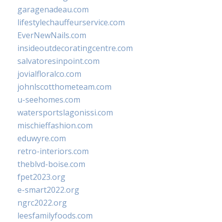
garagenadeau.com
lifestylechauffeurservice.com
EverNewNails.com
insideoutdecoratingcentre.com
salvatoresinpoint.com
jovialfloralco.com
johnlscotthometeam.com
u-seehomes.com
watersportslagonissi.com
mischieffashion.com
eduwyre.com
retro-interiors.com
theblvd-boise.com
fpet2023.org
e-smart2022.org
ngrc2022.org
leesfamilyfoods.com