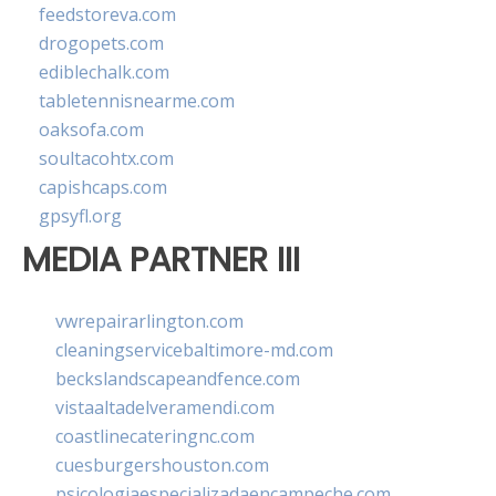
feedstoreva.com
drogopets.com
ediblechalk.com
tabletennisnearme.com
oaksofa.com
soultacohtx.com
capishcaps.com
gpsyfl.org
MEDIA PARTNER III
vwrepairarlington.com
cleaningservicebaltimore-md.com
beckslandscapeandfence.com
vistaaltadelveramendi.com
coastlinecateringnc.com
cuesburgershouston.com
psicologiaespecializadaencampeche.com