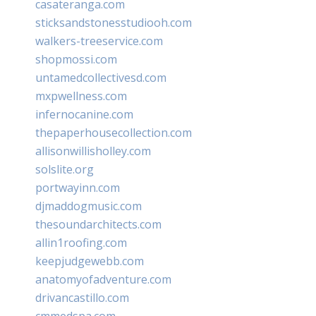
casateranga.com
sticksandstonesstudiooh.com
walkers-treeservice.com
shopmossi.com
untamedcollectivesd.com
mxpwellness.com
infernocanine.com
thepaperhousecollection.com
allisonwillisholley.com
solslite.org
portwayinn.com
djmaddogmusic.com
thesoundarchitects.com
allin1roofing.com
keepjudgewebb.com
anatomyofadventure.com
drivancastillo.com
cmmedspa.com