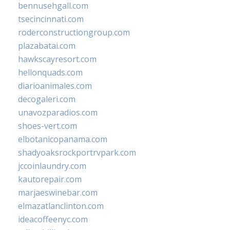
bennusehgall.com
tsecincinnati.com
roderconstructiongroup.com
plazabatai.com
hawkscayresort.com
hellonquads.com
diarioanimales.com
decogaleri.com
unavozparadios.com
shoes-vert.com
elbotanicopanama.com
shadyoaksrockportrvpark.com
jccoinlaundry.com
kautorepair.com
marjaeswinebar.com
elmazatlanclinton.com
ideacoffeenyc.com