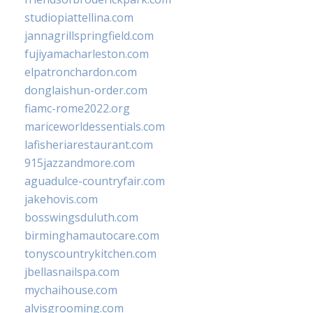
studiopiattellina.com
jannagrillspringfield.com
fujiyamacharleston.com
elpatronchardon.com
donglaishun-order.com
fiamc-rome2022.org
mariceworldessentials.com
lafisheriarestaurant.com
915jazzandmore.com
aguadulce-countryfair.com
jakehovis.com
bosswingsduluth.com
birminghamautocare.com
tonyscountrykitchen.com
jbellasnailspa.com
mychaihouse.com
alvisgrooming.com