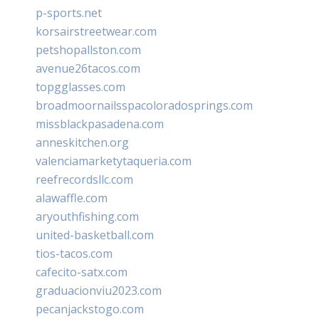
p-sports.net
korsairstreetwear.com
petshopallston.com
avenue26tacos.com
topgglasses.com
broadmoornailsspacoloradosprings.com
missblackpasadena.com
anneskitchen.org
valenciamarketytaqueria.com
reefrecordsllc.com
alawaffle.com
aryouthfishing.com
united-basketball.com
tios-tacos.com
cafecito-satx.com
graduacionviu2023.com
pecanjackstogo.com