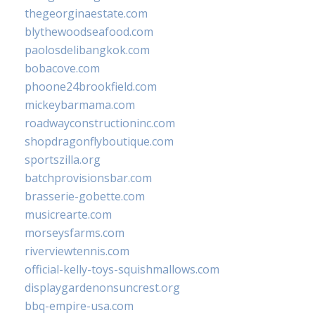
thegeorginaestate.com
blythewoodseafood.com
paolosdelibangkok.com
bobacove.com
phoone24brookfield.com
mickeybarmama.com
roadwayconstructioninc.com
shopdragonflyboutique.com
sportszilla.org
batchprovisionsbar.com
brasserie-gobette.com
musicrearte.com
morseysfarms.com
riverviewtennis.com
official-kelly-toys-squishmallows.com
displaygardenonsuncrest.org
bbq-empire-usa.com