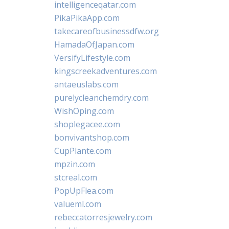
intelligenceqatar.com
PikaPikaApp.com
takecareofbusinessdfw.org
HamadaOfJapan.com
VersifyLifestyle.com
kingscreekadventures.com
antaeuslabs.com
purelycleanchemdry.com
WishOping.com
shoplegacee.com
bonvivantshop.com
CupPlante.com
mpzin.com
stcreal.com
PopUpFlea.com
valueml.com
rebeccatorresjewelry.com