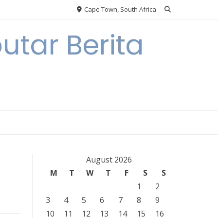
Cape Town, South Africa
tar Berita
August 2026
M
T
W
T
F
S
S
1
2
3
4
5
6
7
8
9
10
11
12
13
14
15
16