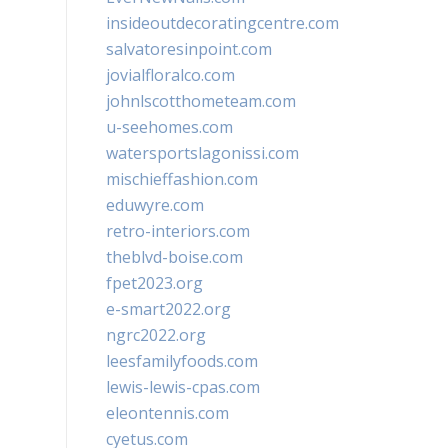
insideoutdecoratingcentre.com
salvatoresinpoint.com
jovialfloralco.com
johnlscotthometeam.com
u-seehomes.com
watersportslagonissi.com
mischieffashion.com
eduwyre.com
retro-interiors.com
theblvd-boise.com
fpet2023.org
e-smart2022.org
ngrc2022.org
leesfamilyfoods.com
lewis-lewis-cpas.com
eleontennis.com
cyetus.com