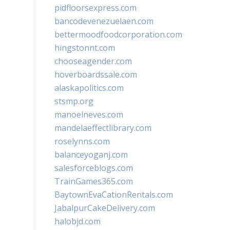
pidfloorsexpress.com
bancodevenezuelaen.com
bettermoodfoodcorporation.com
hingstonnt.com
chooseagender.com
hoverboardssale.com
alaskapolitics.com
stsmp.org
manoelneves.com
mandelaeffectlibrary.com
roselynns.com
balanceyoganj.com
salesforceblogs.com
TrainGames365.com
BaytownEvaCationRentals.com
JabalpurCakeDelivery.com
halobjd.com