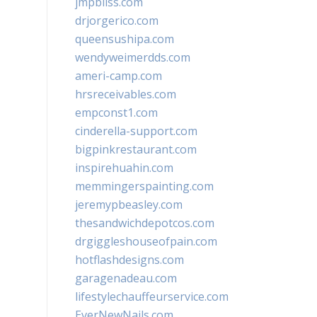
jmpbliss.com
drjorgerico.com
queensushipa.com
wendyweimerdds.com
ameri-camp.com
hrsreceivables.com
empconst1.com
cinderella-support.com
bigpinkrestaurant.com
inspirehuahin.com
memmingerspainting.com
jeremypbeasley.com
thesandwichdepotcos.com
drgiggleshouseofpain.com
hotflashdesigns.com
garagenadeau.com
lifestylechauffeurservice.com
EverNewNails.com