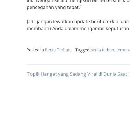
ini. “Dengan selalu mengikuti berita terkini,
pencegahan yang tepat.”
Jadi, jangan lewatkan update berita terkini da
membantu Anda dalam mengambil keputusan yan
Posted in
Berita Terbaru
Tagged
berita terbaru terpopu
Post
Topik Hangat yang Sedang Viral di Dunia Saat I
navigation