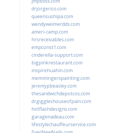
jmpbliss.com
drjorgerico.com
queensushipa.com
wendyweimerdds.com
ameri-camp.com
hrsreceivables.com
empconst1.com
cinderella-support.com
bigpinkrestaurant.com
inspirehuahin.com
memmingerspainting.com
jeremypbeasley.com
thesandwichdepotcos.com
drgiggleshouseofpain.com
hotflashdesigns.com
garagenadeau.com
lifestylechauffeurservice.com
EverNewNails.com