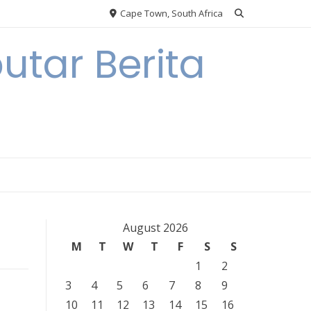
Cape Town, South Africa
tar Berita
August 2026
M
T
W
T
F
S
S
1
2
3
4
5
6
7
8
9
10
11
12
13
14
15
16