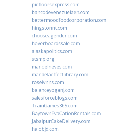
pidfloorsexpress.com
bancodevenezuelaen.com
bettermoodfoodcorporation.com
hingstonnt.com
chooseagender.com
hoverboardssale.com
alaskapolitics.com
stsmp.org
manoelneves.com
mandelaeffectlibrary.com
roselynns.com
balanceyoganj.com
salesforceblogs.com
TrainGames365.com
BaytownEvaCationRentals.com
JabalpurCakeDelivery.com
halobjd.com