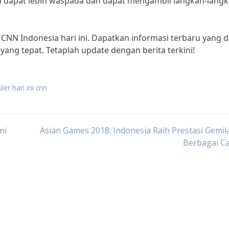
 kita dapat lebih waspada dan dapat mengambil langkah-lang
ri CNN Indonesia hari ini. Dapatkan informasi terbaru yang 
g tepat. Tetaplah update dengan berita terkini!
ler hari ini cnn
ni
Asian Games 2018: Indonesia Raih Prestasi Gemil
Berbagai C