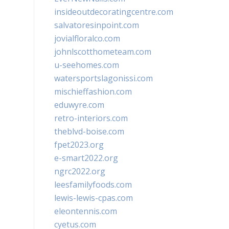
insideoutdecoratingcentre.com
salvatoresinpoint.com
jovialfloralco.com
johnlscotthometeam.com
u-seehomes.com
watersportslagonissi.com
mischieffashion.com
eduwyre.com
retro-interiors.com
theblvd-boise.com
fpet2023.org
e-smart2022.org
ngrc2022.org
leesfamilyfoods.com
lewis-lewis-cpas.com
eleontennis.com
cyetus.com