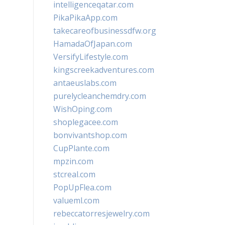
intelligenceqatar.com
PikaPikaApp.com
takecareofbusinessdfw.org
HamadaOfJapan.com
VersifyLifestyle.com
kingscreekadventures.com
antaeuslabs.com
purelycleanchemdry.com
WishOping.com
shoplegacee.com
bonvivantshop.com
CupPlante.com
mpzin.com
stcreal.com
PopUpFlea.com
valueml.com
rebeccatorresjewelry.com