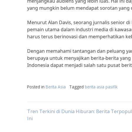
menjangkau audiens yang lebih luas. Hal ini 
yang mungkin belum mendapat sorotan yang 
Menurut Alan Davis, seorang jurnalis senior di
pemain utama dalam industri media di kawasan
harus terus berinovasi dan memperhatikan ke
Dengan memahami tantangan dan peluang yang 
berupaya untuk menyajikan berita-berita yang 
Indonesia dapat menjadi salah satu pusat berit
Posted in
Berita Asia
Tagged
berita asia pasifik
Post
Tren Terkini di Dunia Hiburan: Berita Terpopul
Ini
navigation