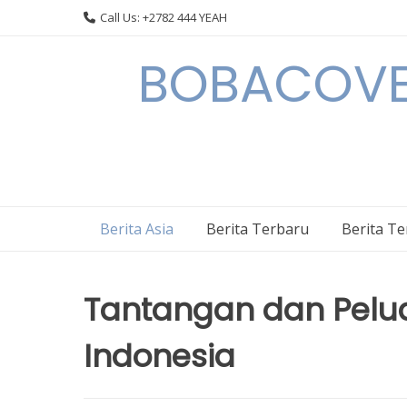
Skip
Call Us: +2782 444 YEAH
to
content
BOBACOVE 
Berita Asia
Berita Terbaru
Berita T
Tantangan dan Peluan
Indonesia