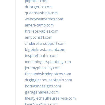
jmpbliss.com
drjorgerico.com
queensushipa.com
wendyweimerdds.com
ameri-camp.com
hrsreceivables.com
empconst1.com
cinderella-support.com
bigpinkrestaurant.com
inspirehuahin.com
memmingerspainting.com
jeremypbeasley.com
thesandwichdepotcos.com
drgiggleshouseofpain.com
hotflashdesigns.com
garagenadeau.com
lifestylechauffeurservice.com
EverNewNails.com