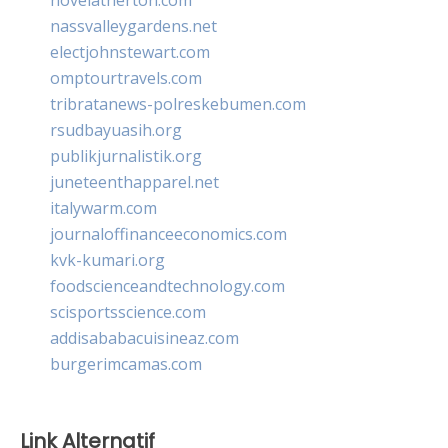
nassvalleygardens.net
electjohnstewart.com
omptourtravels.com
tribratanews-polreskebumen.com
rsudbayuasih.org
publikjurnalistik.org
juneteenthapparel.net
italywarm.com
journaloffinanceeconomics.com
kvk-kumari.org
foodscienceandtechnology.com
scisportsscience.com
addisababacuisineaz.com
burgerimcamas.com
Link Alternatif