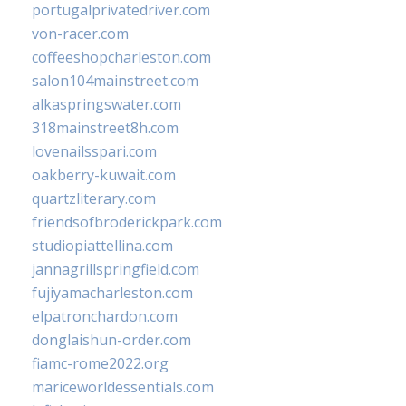
portugalprivatedriver.com
von-racer.com
coffeeshopcharleston.com
salon104mainstreet.com
alkaspringswater.com
318mainstreet8h.com
lovenailsspari.com
oakberry-kuwait.com
quartzliterary.com
friendsofbroderickpark.com
studiopiattellina.com
jannagrillspringfield.com
fujiyamacharleston.com
elpatronchardon.com
donglaishun-order.com
fiamc-rome2022.org
mariceworldessentials.com