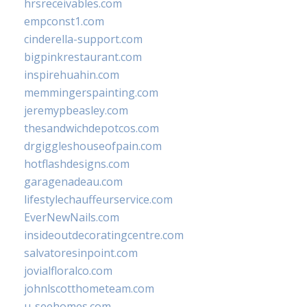
hrsreceivables.com
empconst1.com
cinderella-support.com
bigpinkrestaurant.com
inspirehuahin.com
memmingerspainting.com
jeremypbeasley.com
thesandwichdepotcos.com
drgiggleshouseofpain.com
hotflashdesigns.com
garagenadeau.com
lifestylechauffeurservice.com
EverNewNails.com
insideoutdecoratingcentre.com
salvatoresinpoint.com
jovialfloralco.com
johnlscotthometeam.com
u-seehomes.com