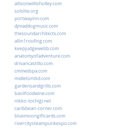
allisonwillisholley.com
solslite.org
portwayinn.com
djmaddogmusic.com
thesoundarchitects.com
allin1roofing.com
keepjudgewebb.com
anatomyofadventure.com
drivancastillo.com
cmmedspa.com
midletontkd.com
gardensandgrills.com
basilfoodwine.com
nikko-tochigi.net
caribbean-corner.com
bluemoongiftcards.com
rivercitysteampunkexpo.com