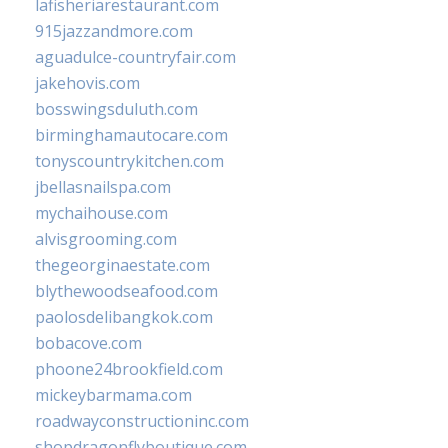
lafisheriarestaurant.com
915jazzandmore.com
aguadulce-countryfair.com
jakehovis.com
bosswingsduluth.com
birminghamautocare.com
tonyscountrykitchen.com
jbellasnailspa.com
mychaihouse.com
alvisgrooming.com
thegeorginaestate.com
blythewoodseafood.com
paolosdelibangkok.com
bobacove.com
phoone24brookfield.com
mickeybarmama.com
roadwayconstructioninc.com
shopdragonflyboutique.com