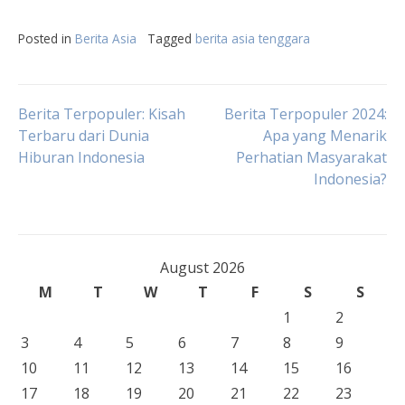
Posted in
Berita Asia
Tagged
berita asia tenggara
Post
Berita Terpopuler: Kisah
Berita Terpopuler 2024:
Terbaru dari Dunia
Apa yang Menarik
Hiburan Indonesia
Perhatian Masyarakat
navigation
Indonesia?
August 2026
M
T
W
T
F
S
S
1
2
3
4
5
6
7
8
9
10
11
12
13
14
15
16
17
18
19
20
21
22
23