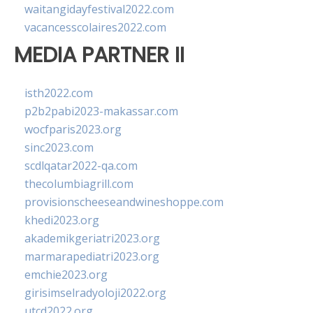
waitangidayfestival2022.com
vacancesscolaires2022.com
MEDIA PARTNER II
isth2022.com
p2b2pabi2023-makassar.com
wocfparis2023.org
sinc2023.com
scdlqatar2022-qa.com
thecolumbiagrill.com
provisionscheeseandwineshoppe.com
khedi2023.org
akademikgeriatri2023.org
marmarapediatri2023.org
emchie2023.org
girisimselradyoloji2022.org
utcd2022.org