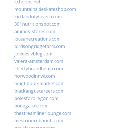
kchoops.net
mountainsideskateshop.com
kirtlandcitytavern.com
301nutritionspot.com
ammos-stores.com
loceanecreations.com
birdsongridgefarm.com
joiedevivblog.com
valera-amsterdam.com
libertybrandhemp.com
norwoodinnwi.com
neighboursmarket.com
blackanguscareers.com
bolesfororegon.com
bodega-ole.com
thestreamlinerlounge.com
mestrinorubanofc.com
novelatherton.com