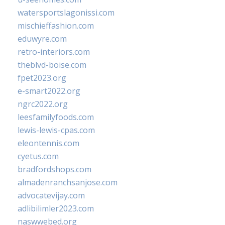
watersportslagonissi.com
mischieffashion.com
eduwyre.com
retro-interiors.com
theblvd-boise.com
fpet2023.org
e-smart2022.org
ngrc2022.org
leesfamilyfoods.com
lewis-lewis-cpas.com
eleontennis.com
cyetus.com
bradfordshops.com
almadenranchsanjose.com
advocatevijay.com
adlibilimler2023.com
naswwebed.org