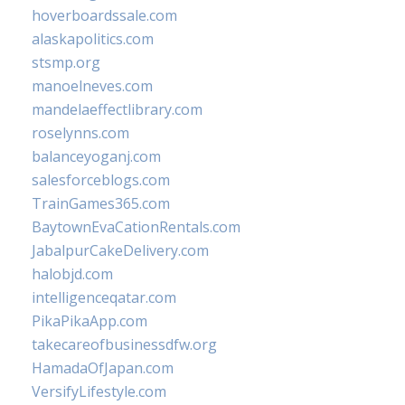
hoverboardssale.com
alaskapolitics.com
stsmp.org
manoelneves.com
mandelaeffectlibrary.com
roselynns.com
balanceyoganj.com
salesforceblogs.com
TrainGames365.com
BaytownEvaCationRentals.com
JabalpurCakeDelivery.com
halobjd.com
intelligenceqatar.com
PikaPikaApp.com
takecareofbusinessdfw.org
HamadaOfJapan.com
VersifyLifestyle.com