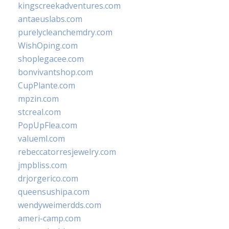
kingscreekadventures.com
antaeuslabs.com
purelycleanchemdry.com
WishOping.com
shoplegacee.com
bonvivantshop.com
CupPlante.com
mpzin.com
stcreal.com
PopUpFlea.com
valueml.com
rebeccatorresjewelry.com
jmpbliss.com
drjorgerico.com
queensushipa.com
wendyweimerdds.com
ameri-camp.com