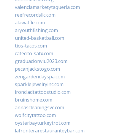
valenciamarketytaqueria.com
reefrecordsllc.com
alawaffle.com
aryouthfishing.com
united-basketball.com
tios-tacos.com
cafecito-satx.com
graduacionviu2023.com
pecanjackstogo.com
zengardendayspa.com
sparklejewelryinc.com
ironcladtattoostudio.com
bruinshome.com
annascleaningsvc.com
wolfcitytattoo.com
oysterbayturkeytrot.com
lafronterarestauranteybar.com