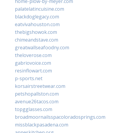
home-plow-by-meyer.com
palatelatincuisine.com
blackdoglegacy.com
eatvivahouston.com
thebigshowok.com
chimeandstave.com
greatwallseafoodny.com
theloverose.com
gabriovoice.com
resinflowart.com
p-sports.net
korsairstreetwear.com
petshopallston.com
avenue26tacos.com
topgglasses.com
broadmoornailsspacoloradosprings.com
missblackpasadena.com
anneskitchen.org