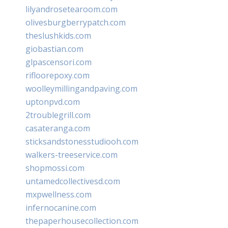
lilyandrosetearoom.com
olivesburgberrypatch.com
theslushkids.com
giobastian.com
glpascensori.com
rifloorepoxy.com
woolleymillingandpaving.com
uptonpvd.com
2troublegrill.com
casateranga.com
sticksandstonesstudiooh.com
walkers-treeservice.com
shopmossi.com
untamedcollectivesd.com
mxpwellness.com
infernocanine.com
thepaperhousecollection.com