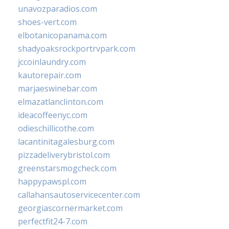
unavozparadios.com
shoes-vert.com
elbotanicopanama.com
shadyoaksrockportrvpark.com
jccoinlaundry.com
kautorepair.com
marjaeswinebar.com
elmazatlanclinton.com
ideacoffeenyc.com
odieschillicothe.com
lacantinitagalesburg.com
pizzadeliverybristol.com
greenstarsmogcheck.com
happypawspl.com
callahansautoservicecenter.com
georgiascornermarket.com
perfectfit24-7.com