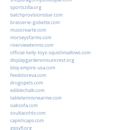
sportszilla.org
batchprovisionsbar.com
brasserie-gobette.com
musicrearte.com
morseysfarms.com
riverviewtennis.com
official-kelly-toys-squishmallows.com
displaygardenonsuncrest.org
bbq-empire-usa.com
feedstoreva.com
drogopets.com
ediblechalk.com
tabletennisnearme.com
oaksofa.com
soultacohtx.com
capishcaps.com
gpsyfl.org