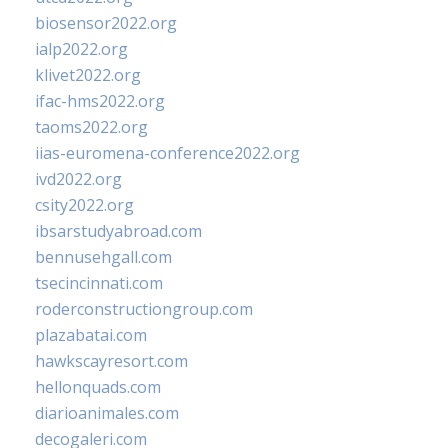
biosensor2022.org
ialp2022.org
klivet2022.org
ifac-hms2022.org
taoms2022.org
iias-euromena-conference2022.org
ivd2022.org
csity2022.org
ibsarstudyabroad.com
bennusehgall.com
tsecincinnati.com
roderconstructiongroup.com
plazabatai.com
hawkscayresort.com
hellonquads.com
diarioanimales.com
decogaleri.com