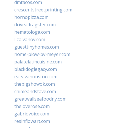
dmtacos.com
crescentstreetprinting.com
hornopizza.com
driveadragster.com
hematologa.com
lizaivanov.com
guesttinyhomes.com
home-plow-by-meyer.com
palatelatincuisine.com
blackdoglegacy.com
eatvivahouston.com
thebigshowok.com
chimeandstave.com
greatwallseafoodny.com
theloverose.com
gabriovoice.com
resinflowart.com