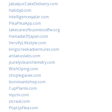
JabalpurCakeDelivery.com
halobjd.com
intelligenceqatar.com
PikaPikaApp.com
takecareofbusinessdfw.org
HamadaOfJapan.com
VersifyLifestyle.com
kingscreekadventures.com
antaeuslabs.com
purelycleanchemdry.com
WishOping.com
shoplegacee.com
bonvivantshop.com
CupPlante.com
mpzin.com
stcreal.com
PopUpFlea.com