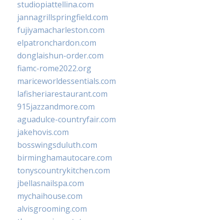
studiopiattellina.com
jannagrillspringfield.com
fujiyamacharleston.com
elpatronchardon.com
donglaishun-order.com
fiamc-rome2022.org
mariceworldessentials.com
lafisheriarestaurant.com
915jazzandmore.com
aguadulce-countryfair.com
jakehovis.com
bosswingsduluth.com
birminghamautocare.com
tonyscountrykitchen.com
jbellasnailspa.com
mychaihouse.com
alvisgrooming.com