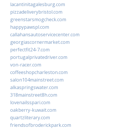
lacantinitagalesburg.com
pizzadeliverybristol.com
greenstarsmogcheck.com
happypawspl.com
callahansautoservicecenter.com
georgiascornermarket.com
perfectfit24-7.com
portugalprivatedriver.com
von-racer.com
coffeeshopcharleston.com
salon104mainstreet.com
alkaspringswater.com
318mainstreet8h.com
lovenailsspari.com
oakberry-kuwait.com
quartzliterary.com
friendsofbroderickpark.com