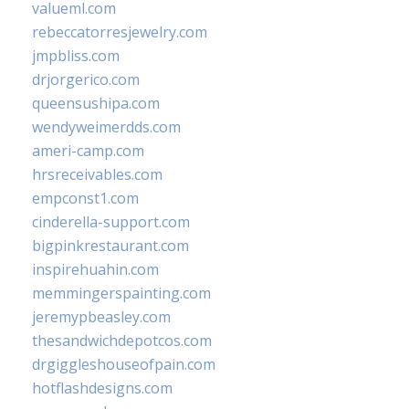
valueml.com
rebeccatorresjewelry.com
jmpbliss.com
drjorgerico.com
queensushipa.com
wendyweimerdds.com
ameri-camp.com
hrsreceivables.com
empconst1.com
cinderella-support.com
bigpinkrestaurant.com
inspirehuahin.com
memmingerspainting.com
jeremypbeasley.com
thesandwichdepotcos.com
drgiggleshouseofpain.com
hotflashdesigns.com