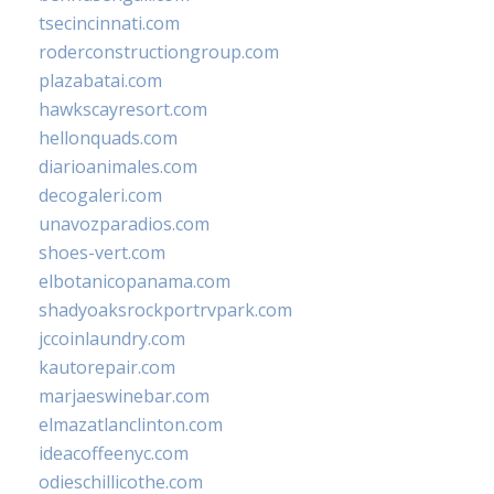
tsecincinnati.com
roderconstructiongroup.com
plazabatai.com
hawkscayresort.com
hellonquads.com
diarioanimales.com
decogaleri.com
unavozparadios.com
shoes-vert.com
elbotanicopanama.com
shadyoaksrockportrvpark.com
jccoinlaundry.com
kautorepair.com
marjaeswinebar.com
elmazatlanclinton.com
ideacoffeenyc.com
odieschillicothe.com