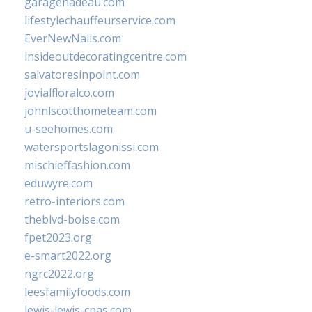
garagenadeau.com
lifestylechauffeurservice.com
EverNewNails.com
insideoutdecoratingcentre.com
salvatoresinpoint.com
jovialfloralco.com
johnlscotthometeam.com
u-seehomes.com
watersportslagonissi.com
mischieffashion.com
eduwyre.com
retro-interiors.com
theblvd-boise.com
fpet2023.org
e-smart2022.org
ngrc2022.org
leesfamilyfoods.com
lewis-lewis-cpas.com