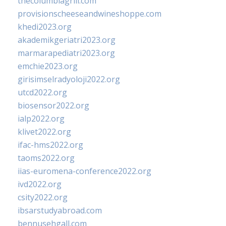
thecolumbiagrill.com
provisionscheeseandwineshoppe.com
khedi2023.org
akademikgeriatri2023.org
marmarapediatri2023.org
emchie2023.org
girisimselradyoloji2022.org
utcd2022.org
biosensor2022.org
ialp2022.org
klivet2022.org
ifac-hms2022.org
taoms2022.org
iias-euromena-conference2022.org
ivd2022.org
csity2022.org
ibsarstudyabroad.com
bennusehgall.com