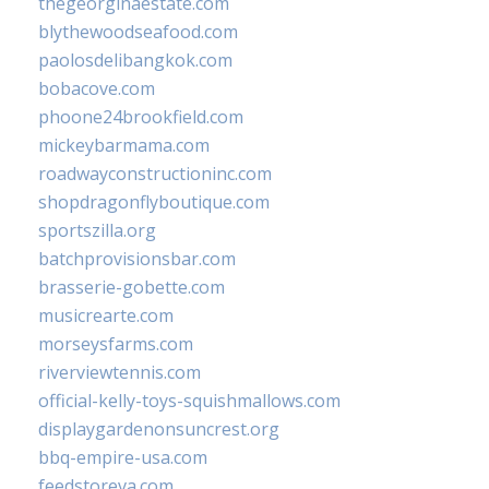
thegeorginaestate.com
blythewoodseafood.com
paolosdelibangkok.com
bobacove.com
phoone24brookfield.com
mickeybarmama.com
roadwayconstructioninc.com
shopdragonflyboutique.com
sportszilla.org
batchprovisionsbar.com
brasserie-gobette.com
musicrearte.com
morseysfarms.com
riverviewtennis.com
official-kelly-toys-squishmallows.com
displaygardenonsuncrest.org
bbq-empire-usa.com
feedstoreva.com