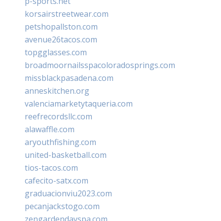
p-sports.net
korsairstreetwear.com
petshopallston.com
avenue26tacos.com
topgglasses.com
broadmoornailsspacoloradosprings.com
missblackpasadena.com
anneskitchen.org
valenciamarketytaqueria.com
reefrecordsllc.com
alawaffle.com
aryouthfishing.com
united-basketball.com
tios-tacos.com
cafecito-satx.com
graduacionviu2023.com
pecanjackstogo.com
zengardendayspa.com