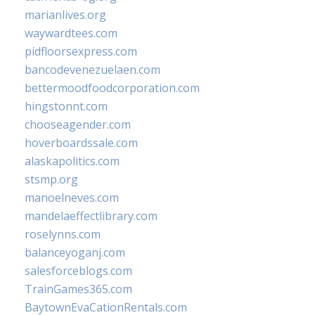
marianlives.org
waywardtees.com
pidfloorsexpress.com
bancodevenezuelaen.com
bettermoodfoodcorporation.com
hingstonnt.com
chooseagender.com
hoverboardssale.com
alaskapolitics.com
stsmp.org
manoelneves.com
mandelaeffectlibrary.com
roselynns.com
balanceyoganj.com
salesforceblogs.com
TrainGames365.com
BaytownEvaCationRentals.com