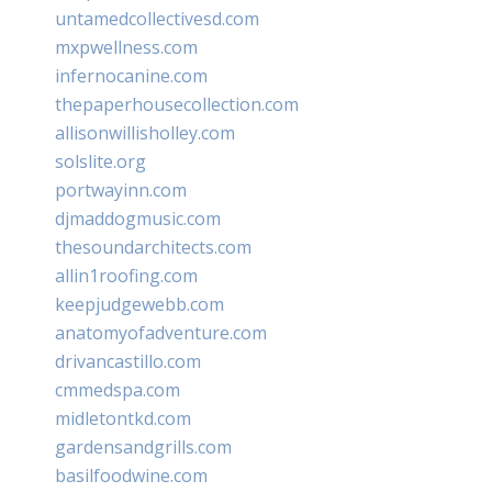
untamedcollectivesd.com
mxpwellness.com
infernocanine.com
thepaperhousecollection.com
allisonwillisholley.com
solslite.org
portwayinn.com
djmaddogmusic.com
thesoundarchitects.com
allin1roofing.com
keepjudgewebb.com
anatomyofadventure.com
drivancastillo.com
cmmedspa.com
midletontkd.com
gardensandgrills.com
basilfoodwine.com