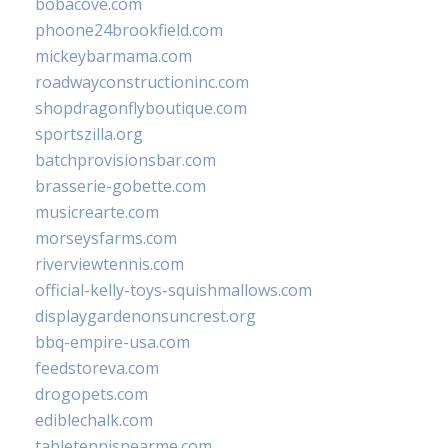
bobacove.com
phoone24brookfield.com
mickeybarmama.com
roadwayconstructioninc.com
shopdragonflyboutique.com
sportszilla.org
batchprovisionsbar.com
brasserie-gobette.com
musicrearte.com
morseysfarms.com
riverviewtennis.com
official-kelly-toys-squishmallows.com
displaygardenonsuncrest.org
bbq-empire-usa.com
feedstoreva.com
drogopets.com
ediblechalk.com
tabletennisnearme.com