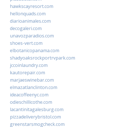
hawkscayresort.com
hellonquads.com
diarioanimales.com
decogaleri.com
unavozparadios.com
shoes-vert.com
elbotanicopanama.com
shadyoaksrockportrvpark.com
jccoinlaundry.com
kautorepair.com
marjaeswinebar.com
elmazatlanclinton.com
ideacoffeenyc.com
odieschillicothe.com
lacantinitagalesburg.com
pizzadeliverybristol.com
greenstarsmogcheck.com