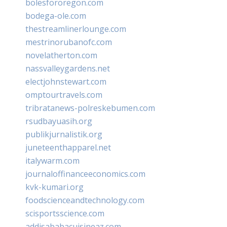
bolesfororegon.com
bodega-ole.com
thestreamlinerlounge.com
mestrinorubanofc.com
novelatherton.com
nassvalleygardens.net
electjohnstewart.com
omptourtravels.com
tribratanews-polreskebumen.com
rsudbayuasih.org
publikjurnalistik.org
juneteenthapparel.net
italywarm.com
journaloffinanceeconomics.com
kvk-kumari.org
foodscienceandtechnology.com
scisportsscience.com
addisababacuisineaz.com