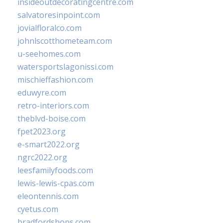
insideoutdecoratingcentre.com
salvatoresinpoint.com
jovialfloralco.com
johnlscotthometeam.com
u-seehomes.com
watersportslagonissi.com
mischieffashion.com
eduwyre.com
retro-interiors.com
theblvd-boise.com
fpet2023.org
e-smart2022.org
ngrc2022.org
leesfamilyfoods.com
lewis-lewis-cpas.com
eleontennis.com
cyetus.com
bradfordshops.com