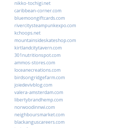
nikko-tochigi.net
caribbean-corner.com
bluemoongiftcards.com
rivercitysteampunkexpo.com
kchoops.net
mountainsideskateshop.com
kirtlandcitytavern.com
301nutritionspot.com
ammos-stores.com
loceanecreations.com
birdsongridgefarm.com
joiedevivblog.com
valera-amsterdam.com
libertybrandhemp.com
norwoodinnwi.com
neighboursmarket.com
blackanguscareers.com