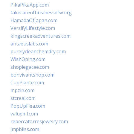
PikaPikaApp.com
takecareofbusinessdfw.org
HamadaOfJapan.com
VersifyLifestyle.com
kingscreekadventures.com
antaeuslabs.com
purelycleanchemdry.com
WishOping.com
shoplegacee.com
bonvivantshop.com
CupPlante.com
mpzin.com
stcreal.com
PopUpFlea.com
valueml.com
rebeccatorresjewelry.com
jmpbliss.com