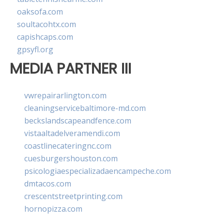
oaksofa.com
soultacohtx.com
capishcaps.com
gpsyfl.org
MEDIA PARTNER III
vwrepairarlington.com
cleaningservicebaltimore-md.com
beckslandscapeandfence.com
vistaaltadelveramendi.com
coastlinecateringnc.com
cuesburgershouston.com
psicologiaespecializadaencampeche.com
dmtacos.com
crescentstreetprinting.com
hornopizza.com