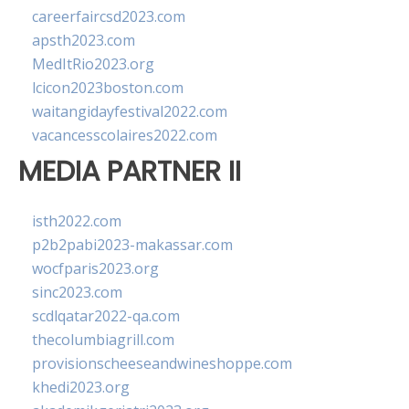
careerfaircsd2023.com
apsth2023.com
MedItRio2023.org
lcicon2023boston.com
waitangidayfestival2022.com
vacancesscolaires2022.com
MEDIA PARTNER II
isth2022.com
p2b2pabi2023-makassar.com
wocfparis2023.org
sinc2023.com
scdlqatar2022-qa.com
thecolumbiagrill.com
provisionscheeseandwineshoppe.com
khedi2023.org