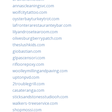
annascleaningsvc.com
wolfcitytattoo.com
oysterbayturkeytrot.com
lafronterarestauranteybar.com
lilyandrosetearoom.com
olivesburgberrypatch.com
theslushkids.com
giobastian.com
glpascensori.com
rifloorepoxy.com
woolleymillingandpaving.com
uptonpvd.com
2troublegrill.com
casateranga.com
sticksandstonesstudiooh.com
walkers-treeservice.com
shopmossi.com