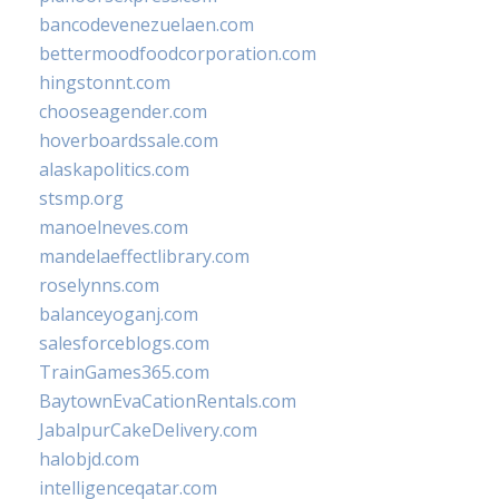
bancodevenezuelaen.com
bettermoodfoodcorporation.com
hingstonnt.com
chooseagender.com
hoverboardssale.com
alaskapolitics.com
stsmp.org
manoelneves.com
mandelaeffectlibrary.com
roselynns.com
balanceyoganj.com
salesforceblogs.com
TrainGames365.com
BaytownEvaCationRentals.com
JabalpurCakeDelivery.com
halobjd.com
intelligenceqatar.com