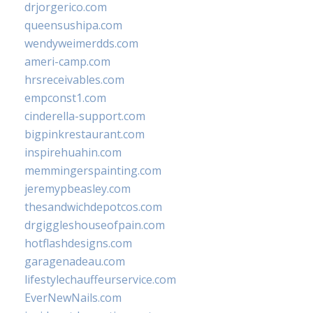
drjorgerico.com
queensushipa.com
wendyweimerdds.com
ameri-camp.com
hrsreceivables.com
empconst1.com
cinderella-support.com
bigpinkrestaurant.com
inspirehuahin.com
memmingerspainting.com
jeremypbeasley.com
thesandwichdepotcos.com
drgiggleshouseofpain.com
hotflashdesigns.com
garagenadeau.com
lifestylechauffeurservice.com
EverNewNails.com