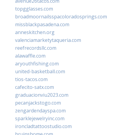
avenue26tacos.com
topgglasses.com
broadmoornailsspacoloradosprings.com
missblackpasadena.com
anneskitchen.org
valenciamarketytaqueria.com
reefrecordsllc.com
alawaffle.com
aryouthfishing.com
united-basketball.com
tios-tacos.com
cafecito-satx.com
graduacionviu2023.com
pecanjackstogo.com
zengardendayspa.com
sparklejewelryinc.com
ironcladtattoostudio.com
bruinshome.com