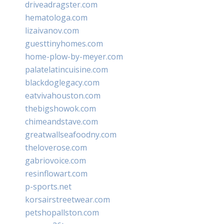
driveadragster.com
hematologa.com
lizaivanov.com
guesttinyhomes.com
home-plow-by-meyer.com
palatelatincuisine.com
blackdoglegacy.com
eatvivahouston.com
thebigshowok.com
chimeandstave.com
greatwallseafoodny.com
theloverose.com
gabriovoice.com
resinflowart.com
p-sports.net
korsairstreetwear.com
petshopallston.com