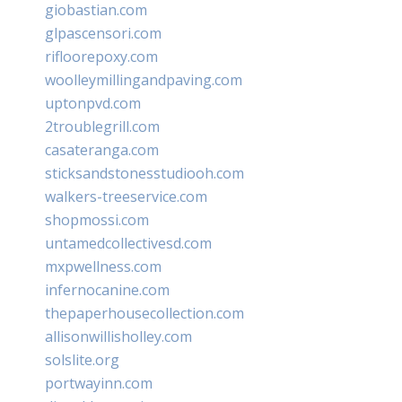
giobastian.com
glpascensori.com
rifloorepoxy.com
woolleymillingandpaving.com
uptonpvd.com
2troublegrill.com
casateranga.com
sticksandstonesstudiooh.com
walkers-treeservice.com
shopmossi.com
untamedcollectivesd.com
mxpwellness.com
infernocanine.com
thepaperhousecollection.com
allisonwillisholley.com
solslite.org
portwayinn.com