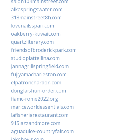
salon104mainstreet.com
alkaspringswater.com
318mainstreet8h.com
lovenailsspari.com
oakberry-kuwait.com
quartzliterary.com
friendsofbroderickpark.com
studiopiattellina.com
jannagrillspringfield.com
fujiyamacharleston.com
elpatronchardon.com
donglaishun-order.com
fiamc-rome2022.org
mariceworldessentials.com
lafisheriarestaurant.com
915jazzandmore.com
aguadulce-countryfair.com
jakehovis.com