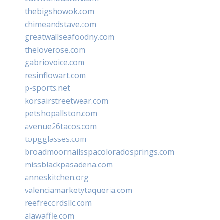
thebigshowok.com
chimeandstave.com
greatwallseafoodny.com
theloverose.com
gabriovoice.com
resinflowart.com
p-sports.net
korsairstreetwear.com
petshopallston.com
avenue26tacos.com
topgglasses.com
broadmoornailsspacoloradosprings.com
missblackpasadena.com
anneskitchen.org
valenciamarketytaqueria.com
reefrecordsllc.com
alawaffle.com