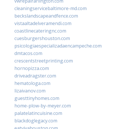
vwrepairarlington.com
cleaningservicebaltimore-md.com
beckslandscapeandfence.com
vistaaltadelveramendi.com
coastlinecateringnc.com
cuesburgershouston.com
psicologiaespecializadaencampeche.com
dmtacos.com
crescentstreetprinting.com
hornopizza.com
driveadragster.com
hematologa.com
lizaivanov.com
guesttinyhomes.com
home-plow-by-meyer.com
palatelatincuisine.com
blackdoglegacy.com
eatvivahouston.com