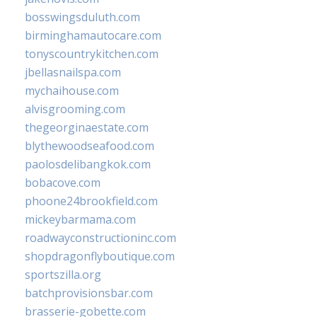
bosswingsduluth.com
birminghamautocare.com
tonyscountrykitchen.com
jbellasnailspa.com
mychaihouse.com
alvisgrooming.com
thegeorginaestate.com
blythewoodseafood.com
paolosdelibangkok.com
bobacove.com
phoone24brookfield.com
mickeybarmama.com
roadwayconstructioninc.com
shopdragonflyboutique.com
sportszilla.org
batchprovisionsbar.com
brasserie-gobette.com