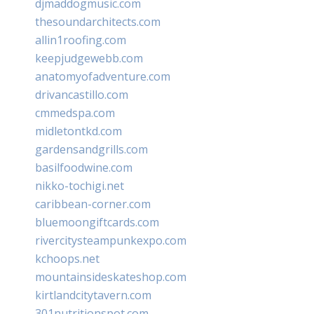
djmaddogmusic.com
thesoundarchitects.com
allin1roofing.com
keepjudgewebb.com
anatomyofadventure.com
drivancastillo.com
cmmedspa.com
midletontkd.com
gardensandgrills.com
basilfoodwine.com
nikko-tochigi.net
caribbean-corner.com
bluemoongiftcards.com
rivercitysteampunkexpo.com
kchoops.net
mountainsideskateshop.com
kirtlandcitytavern.com
301nutritionspot.com