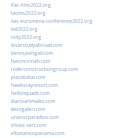
ifac-hms2022.org
taoms2022.org
iias-euromena-conference2022.org
ivd2022.org
csity2022.org
ibsarstudyabroad.com
bennusehgall.com
tsecincinnati.com
roderconstructiongroup.com
plazabatai.com
hawkscayresort.com
hellonquads.com
diarioanimales.com
decogaleri.com
unavozparadios.com
shoes-vert.com
elbotanicopanama.com