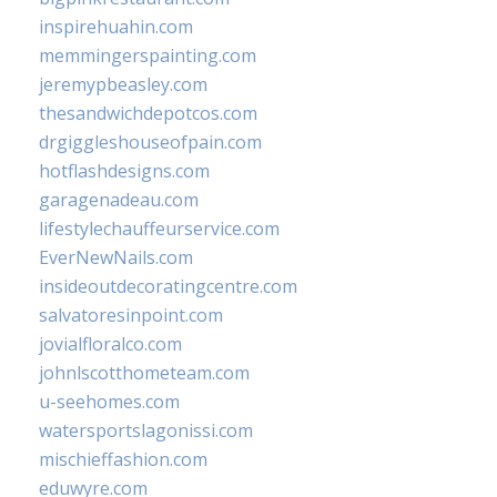
inspirehuahin.com
memmingerspainting.com
jeremypbeasley.com
thesandwichdepotcos.com
drgiggleshouseofpain.com
hotflashdesigns.com
garagenadeau.com
lifestylechauffeurservice.com
EverNewNails.com
insideoutdecoratingcentre.com
salvatoresinpoint.com
jovialfloralco.com
johnlscotthometeam.com
u-seehomes.com
watersportslagonissi.com
mischieffashion.com
eduwyre.com