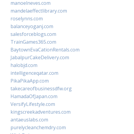
manoelneves.com
mandelaeffectlibrary.com
roselynns.com
balanceyoganj.com
salesforceblogs.com
TrainGames365.com
BaytownEvaCationRentals.com
JabalpurCakeDelivery.com
halobjd.com
intelligenceqatar.com
PikaPikaApp.com
takecareofbusinessdfw.org
HamadaOfJapan.com
VersifyLifestyle.com
kingscreekadventures.com
antaeuslabs.com
purelycleanchemdry.com