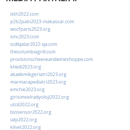
isth2022.com
p2b2pabi2023-makassar.com
wocfparis2023.org
sinc2023.com
scdlqatar2022-qa.com
thecolumbiagrill.com
provisionscheeseandwineshoppe.com
khedi2023.org
akademikgeriatri2023.org
marmarapediatri2023.org
emchie2023.org
girisimselradyoloji2022.org
utcd2022.org
biosensor2022.org
ialp2022.org
klivet2022.org