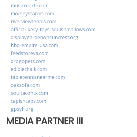
musicrearte.com
morseysfarms.com
riverviewtennis.com
official-kelly-toys-squishmallows.com
displaygardenonsuncrest.org
bbq-empire-usa.com
feedstoreva.com
drogopets.com
ediblechalk.com
tabletennisnearme.com
oaksofa.com
soultacohtx.com
capishcaps.com
gpsyfl.org
MEDIA PARTNER III