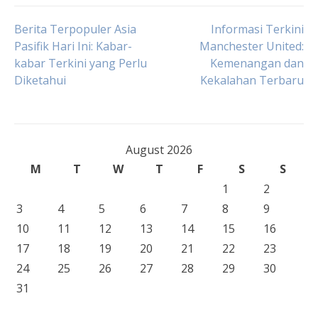
Post
Berita Terpopuler Asia
Informasi Terkini
Pasifik Hari Ini: Kabar-
Manchester United:
kabar Terkini yang Perlu
Kemenangan dan
navigation
Diketahui
Kekalahan Terbaru
August 2026
M
T
W
T
F
S
S
1
2
3
4
5
6
7
8
9
10
11
12
13
14
15
16
17
18
19
20
21
22
23
24
25
26
27
28
29
30
31