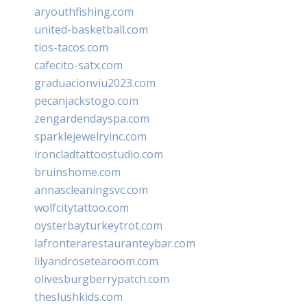
aryouthfishing.com
united-basketball.com
tios-tacos.com
cafecito-satx.com
graduacionviu2023.com
pecanjackstogo.com
zengardendayspa.com
sparklejewelryinc.com
ironcladtattoostudio.com
bruinshome.com
annascleaningsvc.com
wolfcitytattoo.com
oysterbayturkeytrot.com
lafronterarestauranteybar.com
lilyandrosetearoom.com
olivesburgberrypatch.com
theslushkids.com