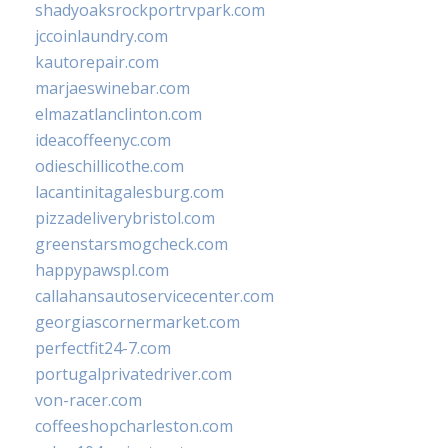
shadyoaksrockportrvpark.com
jccoinlaundry.com
kautorepair.com
marjaeswinebar.com
elmazatlanclinton.com
ideacoffeenyc.com
odieschillicothe.com
lacantinitagalesburg.com
pizzadeliverybristol.com
greenstarsmogcheck.com
happypawspl.com
callahansautoservicecenter.com
georgiascornermarket.com
perfectfit24-7.com
portugalprivatedriver.com
von-racer.com
coffeeshopcharleston.com