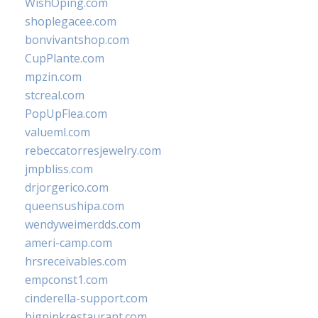
WishOping.com
shoplegacee.com
bonvivantshop.com
CupPlante.com
mpzin.com
stcreal.com
PopUpFlea.com
valueml.com
rebeccatorresjewelry.com
jmpbliss.com
drjorgerico.com
queensushipa.com
wendyweimerdds.com
ameri-camp.com
hrsreceivables.com
empconst1.com
cinderella-support.com
bigpinkrestaurant.com