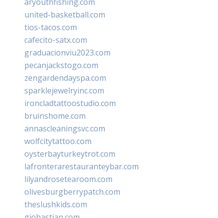
aryouthfishing.com
united-basketball.com
tios-tacos.com
cafecito-satx.com
graduacionviu2023.com
pecanjackstogo.com
zengardendayspa.com
sparklejewelryinc.com
ironcladtattoostudio.com
bruinshome.com
annascleaningsvc.com
wolfcitytattoo.com
oysterbayturkeytrot.com
lafronterarestauranteybar.com
lilyandrosetearoom.com
olivesburgberrypatch.com
theslushkids.com
giobastian.com