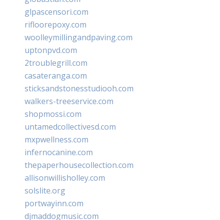
glpascensori.com
rifloorepoxy.com
woolleymillingandpaving.com
uptonpvd.com
2troublegrill.com
casateranga.com
sticksandstonesstudiooh.com
walkers-treeservice.com
shopmossi.com
untamedcollectivesd.com
mxpwellness.com
infernocanine.com
thepaperhousecollection.com
allisonwillisholley.com
solslite.org
portwayinn.com
djmaddogmusic.com