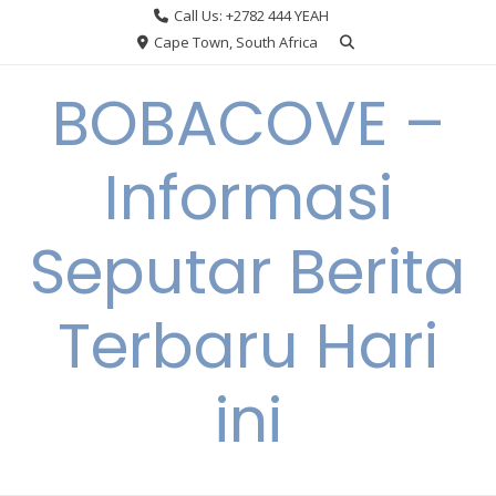
Skip
Call Us: +2782 444 YEAH
to
Cape Town, South Africa
content
BOBACOVE –
Informasi
Seputar Berita
Terbaru Hari
ini