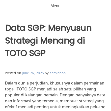
Menu
Data SGP: Menyusun
Strategi Menang di
TOTO SGP
Posted on
June 26, 2025
by
adminbob
Dalam dunia perjudian, khususnya dalam permainan
togel, TOTO SGP menjadi salah satu pilihan yang
populer di kalangan pemain. Dengan banyaknya data
dan informasi yang tersedia, membuat strategi yang
efektif menjadi penting untuk meningkatkan peluang