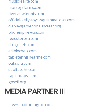
musicrearte.com
morseysfarms.com
riverviewtennis.com
official-kelly-toys-squishmallows.com
displaygardenonsuncrest.org
bbq-empire-usa.com
feedstoreva.com
drogopets.com
ediblechalk.com
tabletennisnearme.com
oaksofa.com
soultacohtx.com
capishcaps.com
gpsyfl.org
MEDIA PARTNER III
vwrepairarlington.com