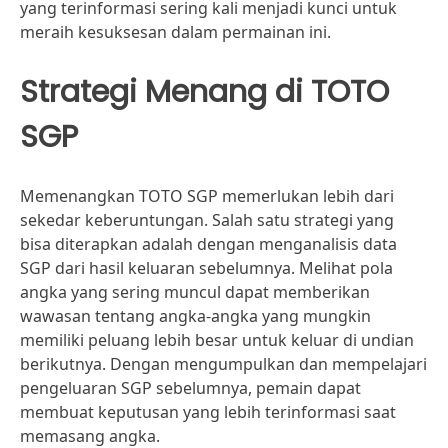
yang terinformasi sering kali menjadi kunci untuk
meraih kesuksesan dalam permainan ini.
Strategi Menang di TOTO
SGP
Memenangkan TOTO SGP memerlukan lebih dari
sekedar keberuntungan. Salah satu strategi yang
bisa diterapkan adalah dengan menganalisis data
SGP dari hasil keluaran sebelumnya. Melihat pola
angka yang sering muncul dapat memberikan
wawasan tentang angka-angka yang mungkin
memiliki peluang lebih besar untuk keluar di undian
berikutnya. Dengan mengumpulkan dan mempelajari
pengeluaran SGP sebelumnya, pemain dapat
membuat keputusan yang lebih terinformasi saat
memasang angka.