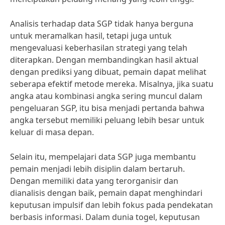
Analisis terhadap data SGP tidak hanya berguna
untuk meramalkan hasil, tetapi juga untuk
mengevaluasi keberhasilan strategi yang telah
diterapkan. Dengan membandingkan hasil aktual
dengan prediksi yang dibuat, pemain dapat melihat
seberapa efektif metode mereka. Misalnya, jika suatu
angka atau kombinasi angka sering muncul dalam
pengeluaran SGP, itu bisa menjadi pertanda bahwa
angka tersebut memiliki peluang lebih besar untuk
keluar di masa depan.
Selain itu, mempelajari data SGP juga membantu
pemain menjadi lebih disiplin dalam bertaruh.
Dengan memiliki data yang terorganisir dan
dianalisis dengan baik, pemain dapat menghindari
keputusan impulsif dan lebih fokus pada pendekatan
berbasis informasi. Dalam dunia togel, keputusan