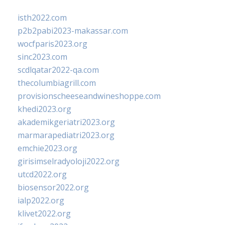
isth2022.com
p2b2pabi2023-makassar.com
wocfparis2023.org
sinc2023.com
scdlqatar2022-qa.com
thecolumbiagrill.com
provisionscheeseandwineshoppe.com
khedi2023.org
akademikgeriatri2023.org
marmarapediatri2023.org
emchie2023.org
girisimselradyoloji2022.org
utcd2022.org
biosensor2022.org
ialp2022.org
klivet2022.org