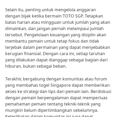
Selain itu, penting untuk mengelola anggaran
dengan bijak ketika bermain TOTO SGP. Tetapkan
batas harian atau mingguan untuk jumlah yang akan
dimainkan, dan jangan pernah melampaui jumlah
tersebut. Pengelolaan keuangan yang disiplin akan
membantu pemain untuk tetap fokus dan tidak
terjebak dalam permainan yang dapat menyebabkan
kerugian finansial. Dengan cara ini, setiap taruhan
yang dilakukan dapat dianggap sebagai bagian dari
hiburan, bukan sebagai beban.
Terakhir, bergabung dengan komunitas atau forum
yang membahas togel Singapore dapat memberikan
akses ke strategi dan tips dari pemain lain. Berdiskusi
dengan pemain berpengalaman dapat memperluas
pemahaman pemain tentang teknik-teknik yang
mungkin belum dipertimbangkan sebelumnya.
Keterlibatan dalam komunitas ini juga dapat