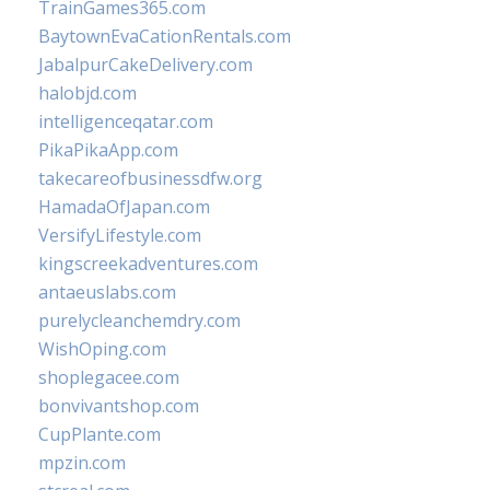
TrainGames365.com
BaytownEvaCationRentals.com
JabalpurCakeDelivery.com
halobjd.com
intelligenceqatar.com
PikaPikaApp.com
takecareofbusinessdfw.org
HamadaOfJapan.com
VersifyLifestyle.com
kingscreekadventures.com
antaeuslabs.com
purelycleanchemdry.com
WishOping.com
shoplegacee.com
bonvivantshop.com
CupPlante.com
mpzin.com