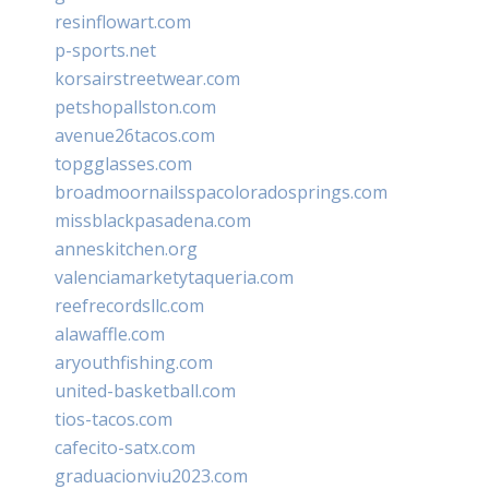
resinflowart.com
p-sports.net
korsairstreetwear.com
petshopallston.com
avenue26tacos.com
topgglasses.com
broadmoornailsspacoloradosprings.com
missblackpasadena.com
anneskitchen.org
valenciamarketytaqueria.com
reefrecordsllc.com
alawaffle.com
aryouthfishing.com
united-basketball.com
tios-tacos.com
cafecito-satx.com
graduacionviu2023.com