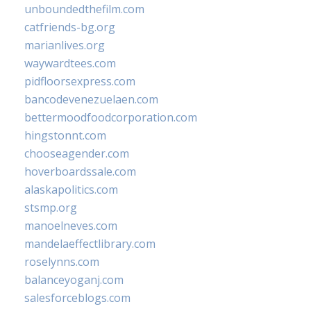
unboundedthefilm.com
catfriends-bg.org
marianlives.org
waywardtees.com
pidfloorsexpress.com
bancodevenezuelaen.com
bettermoodfoodcorporation.com
hingstonnt.com
chooseagender.com
hoverboardssale.com
alaskapolitics.com
stsmp.org
manoelneves.com
mandelaeffectlibrary.com
roselynns.com
balanceyoganj.com
salesforceblogs.com