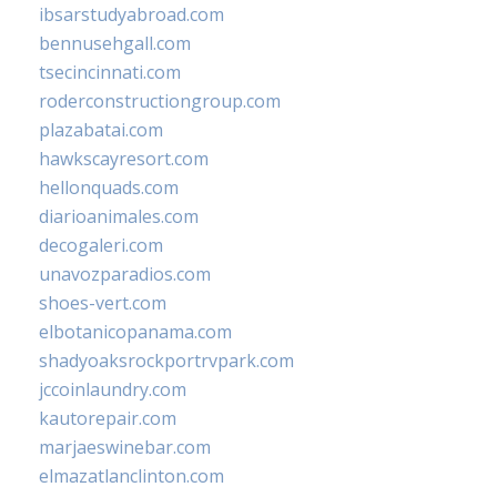
ibsarstudyabroad.com
bennusehgall.com
tsecincinnati.com
roderconstructiongroup.com
plazabatai.com
hawkscayresort.com
hellonquads.com
diarioanimales.com
decogaleri.com
unavozparadios.com
shoes-vert.com
elbotanicopanama.com
shadyoaksrockportrvpark.com
jccoinlaundry.com
kautorepair.com
marjaeswinebar.com
elmazatlanclinton.com