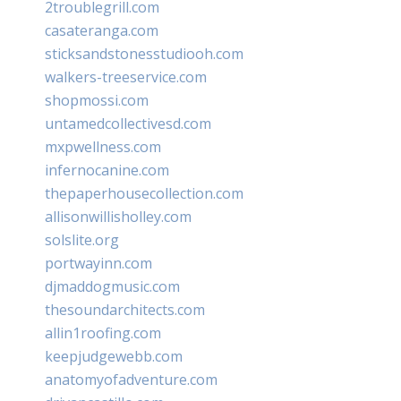
2troublegrill.com
casateranga.com
sticksandstonesstudiooh.com
walkers-treeservice.com
shopmossi.com
untamedcollectivesd.com
mxpwellness.com
infernocanine.com
thepaperhousecollection.com
allisonwillisholley.com
solslite.org
portwayinn.com
djmaddogmusic.com
thesoundarchitects.com
allin1roofing.com
keepjudgewebb.com
anatomyofadventure.com