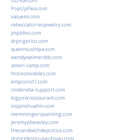
stcreal.com
PopUpFlea.com
valueml.com
rebeccatorresjewelry.com
jmpbliss.com
drjorgerico.com
queensushipa.com
wendyweimerdds.com
ameri-camp.com
hrsreceivables.com
empconst1.com
cinderella-support.com
bigpinkrestaurant.com
inspirehuahin.com
memmingerspainting.com
jeremypbeasley.com
thesandwichdepotcos.com
drgiggleshouseofpain.com