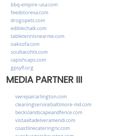
bbq-empire-usa.com
feedstoreva.com
drogopets.com
ediblechalk.com
tabletennisnearme.com
oaksofa.com
soultacohtx.com
capishcaps.com
gpsyfl.org
MEDIA PARTNER III
vwrepairarlington.com
cleaningservicebaltimore-md.com
beckslandscapeandfence.com
vistaaltadelveramendi.com
coastlinecateringnc.com
cuesburgershouston.com