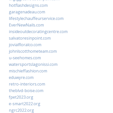
hotflashdesigns.com
garagenadeau.com
lifestylechauffeurservice.com
EverNewNails.com
insideoutdecoratingcentre.com
salvatoresinpoint.com
jovialfloralco.com
johnlscotthometeam.com
u-seehomes.com
watersportslagonissi.com
mischieffashion.com
eduwyre.com
retro-interiors.com
theblvd-boise.com
fpet2023.org
e-smart2022.org
ngrc2022.org