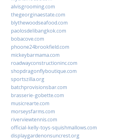
alvisgrooming.com
thegeorginaestate.com
blythewoodseafood.com
paolosdelibangkok.com
bobacove.com
phoone24brookfield.com
mickeybarmama.com
roadwayconstructioninc.com
shopdragonflyboutique.com
sportszilla.org
batchprovisionsbar.com
brasserie-gobette.com
musicrearte.com
morseysfarms.com
riverviewtennis.com
official-kelly-toys-squishmallows.com
displaygardenonsuncrest.org