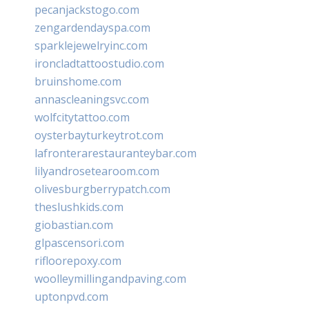
pecanjackstogo.com
zengardendayspa.com
sparklejewelryinc.com
ironcladtattoostudio.com
bruinshome.com
annascleaningsvc.com
wolfcitytattoo.com
oysterbayturkeytrot.com
lafronterarestauranteybar.com
lilyandrosetearoom.com
olivesburgberrypatch.com
theslushkids.com
giobastian.com
glpascensori.com
rifloorepoxy.com
woolleymillingandpaving.com
uptonpvd.com