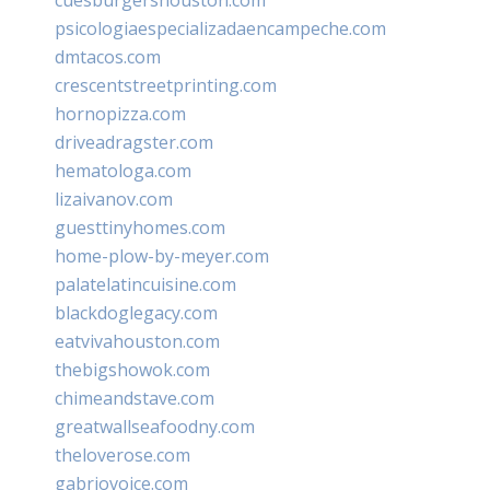
psicologiaespecializadaencampeche.com
dmtacos.com
crescentstreetprinting.com
hornopizza.com
driveadragster.com
hematologa.com
lizaivanov.com
guesttinyhomes.com
home-plow-by-meyer.com
palatelatincuisine.com
blackdoglegacy.com
eatvivahouston.com
thebigshowok.com
chimeandstave.com
greatwallseafoodny.com
theloverose.com
gabriovoice.com