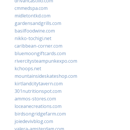
drivancastillo.com
cmmedspa.com
midletontkd.com
gardensandgrills.com
basilfoodwine.com
nikko-tochigi.net
caribbean-corner.com
bluemoongiftcards.com
rivercitysteampunkexpo.com
kchoops.net
mountainsideskateshop.com
kirtlandcitytavern.com
301nutritionspot.com
ammos-stores.com
loceanecreations.com
birdsongridgefarm.com
joiedevivblog.com
valera-amsterdam.com