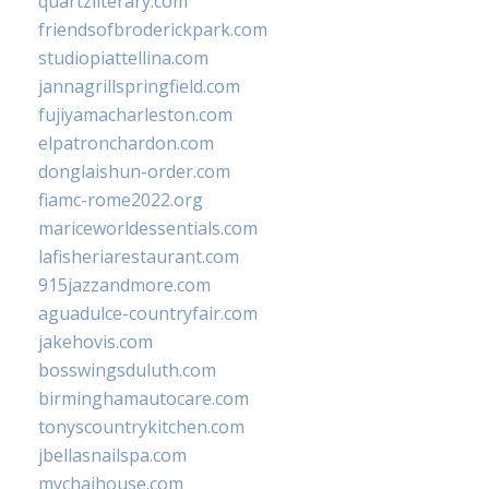
quartzliterary.com
friendsofbroderickpark.com
studiopiattellina.com
jannagrillspringfield.com
fujiyamacharleston.com
elpatronchardon.com
donglaishun-order.com
fiamc-rome2022.org
mariceworldessentials.com
lafisheriarestaurant.com
915jazzandmore.com
aguadulce-countryfair.com
jakehovis.com
bosswingsduluth.com
birminghamautocare.com
tonyscountrykitchen.com
jbellasnailspa.com
mychaihouse.com