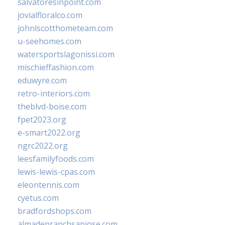
salvatoresinpoint.com
jovialfloralco.com
johnlscotthometeam.com
u-seehomes.com
watersportslagonissi.com
mischieffashion.com
eduwyre.com
retro-interiors.com
theblvd-boise.com
fpet2023.org
e-smart2022.org
ngrc2022.org
leesfamilyfoods.com
lewis-lewis-cpas.com
eleontennis.com
cyetus.com
bradfordshops.com
almadenranchsanjose.com