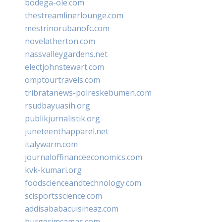
bodega-ole.com
thestreamlinerlounge.com
mestrinorubanofc.com
novelatherton.com
nassvalleygardens.net
electjohnstewart.com
omptourtravels.com
tribratanews-polreskebumen.com
rsudbayuasih.org
publikjurnalistik.org
juneteenthapparel.net
italywarm.com
journaloffinanceeconomics.com
kvk-kumari.org
foodscienceandtechnology.com
scisportsscience.com
addisababacuisineaz.com
burgerimcamas.com