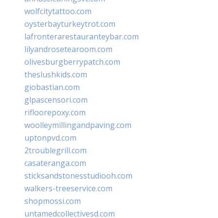
wolfcitytattoo.com
oysterbayturkeytrot.com
lafronterarestauranteybar.com
lilyandrosetearoom.com
olivesburgberrypatch.com
theslushkids.com
giobastian.com
glpascensori.com
rifloorepoxy.com
woolleymillingandpaving.com
uptonpvd.com
2troublegrill.com
casateranga.com
sticksandstonesstudiooh.com
walkers-treeservice.com
shopmossi.com
untamedcollectivesd.com