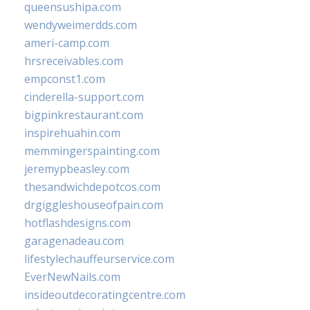
queensushipa.com
wendyweimerdds.com
ameri-camp.com
hrsreceivables.com
empconst1.com
cinderella-support.com
bigpinkrestaurant.com
inspirehuahin.com
memmingerspainting.com
jeremypbeasley.com
thesandwichdepotcos.com
drgiggleshouseofpain.com
hotflashdesigns.com
garagenadeau.com
lifestylechauffeurservice.com
EverNewNails.com
insideoutdecoratingcentre.com