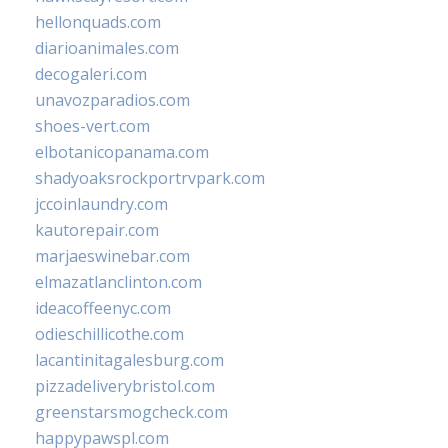
hellonquads.com
diarioanimales.com
decogaleri.com
unavozparadios.com
shoes-vert.com
elbotanicopanama.com
shadyoaksrockportrvpark.com
jccoinlaundry.com
kautorepair.com
marjaeswinebar.com
elmazatlanclinton.com
ideacoffeenyc.com
odieschillicothe.com
lacantinitagalesburg.com
pizzadeliverybristol.com
greenstarsmogcheck.com
happypawspl.com