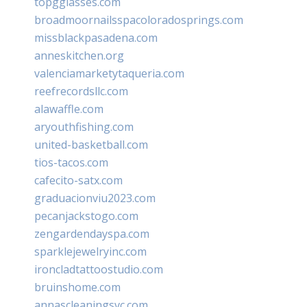
topgglasses.com
broadmoornailsspacoloradosprings.com
missblackpasadena.com
anneskitchen.org
valenciamarketytaqueria.com
reefrecordsllc.com
alawaffle.com
aryouthfishing.com
united-basketball.com
tios-tacos.com
cafecito-satx.com
graduacionviu2023.com
pecanjackstogo.com
zengardendayspa.com
sparklejewelryinc.com
ironcladtattoostudio.com
bruinshome.com
annascleaningsvc.com