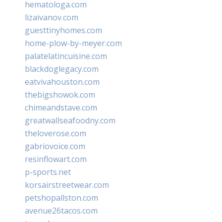
hematologa.com
lizaivanov.com
guesttinyhomes.com
home-plow-by-meyer.com
palatelatincuisine.com
blackdoglegacy.com
eatvivahouston.com
thebigshowok.com
chimeandstave.com
greatwallseafoodny.com
theloverose.com
gabriovoice.com
resinflowart.com
p-sports.net
korsairstreetwear.com
petshopallston.com
avenue26tacos.com