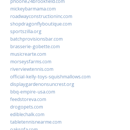
phoone24brookfield.com
mickeybarmama.com
roadwayconstructioninc.com
shopdragonflyboutique.com
sportszilla.org
batchprovisionsbar.com
brasserie-gobette.com
musicrearte.com
morseysfarms.com
riverviewtennis.com
official-kelly-toys-squishmallows.com
displaygardenonsuncrest.org
bbq-empire-usa.com
feedstoreva.com
drogopets.com
ediblechalk.com
tabletennisnearme.com
oaksofa.com