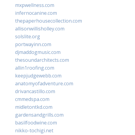
mxpwellness.com
infernocanine.com
thepaperhousecollection.com
allisonwillisholley.com
solslite.org
portwayinn.com
djmaddogmusic.com
thesoundarchitects.com
allin1roofing.com
keepjudgewebb.com
anatomyofadventure.com
drivancastillo.com
cmmedspa.com
midletontkd.com
gardensandgrills.com
basilfoodwine.com
nikko-tochigi.net