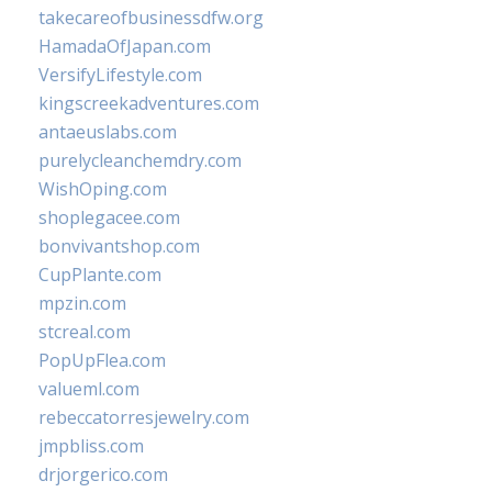
takecareofbusinessdfw.org
HamadaOfJapan.com
VersifyLifestyle.com
kingscreekadventures.com
antaeuslabs.com
purelycleanchemdry.com
WishOping.com
shoplegacee.com
bonvivantshop.com
CupPlante.com
mpzin.com
stcreal.com
PopUpFlea.com
valueml.com
rebeccatorresjewelry.com
jmpbliss.com
drjorgerico.com