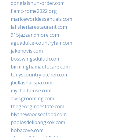
donglaishun-order.com
fiamc-rome2022.org
mariceworldessentials.com
lafisheriarestaurant.com
915jazzandmore.com
aguadulce-countryfair.com
jakehovis.com
bosswingsduluth.com
birminghamautocare.com
tonyscountrykitchen.com
jbellasnailspa.com
mychaihouse.com
alvisgrooming.com
thegeorginaestate.com
blythewoodseafood.com
paolosdelibangkok.com
bobacove.com