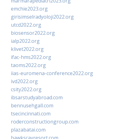
marmarapediatri2023.org
emchie2023.org
girisimselradyoloji2022.org
utcd2022.org
biosensor2022.org
ialp2022.org
klivet2022.org
ifac-hms2022.org
taoms2022.org
iias-euromena-conference2022.org
ivd2022.org
csity2022.org
ibsarstudyabroad.com
bennusehgall.com
tsecincinnati.com
roderconstructiongroup.com
plazabatai.com
hawkscayresort.com