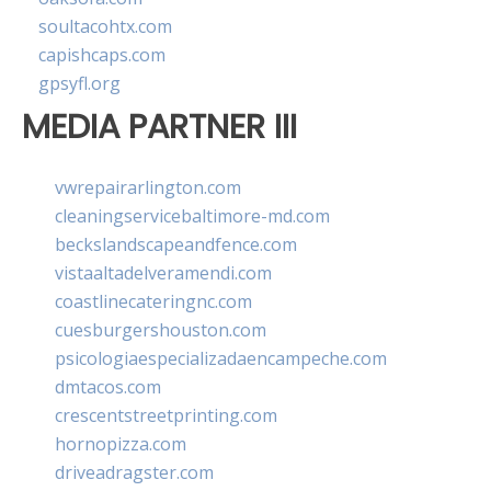
soultacohtx.com
capishcaps.com
gpsyfl.org
MEDIA PARTNER III
vwrepairarlington.com
cleaningservicebaltimore-md.com
beckslandscapeandfence.com
vistaaltadelveramendi.com
coastlinecateringnc.com
cuesburgershouston.com
psicologiaespecializadaencampeche.com
dmtacos.com
crescentstreetprinting.com
hornopizza.com
driveadragster.com