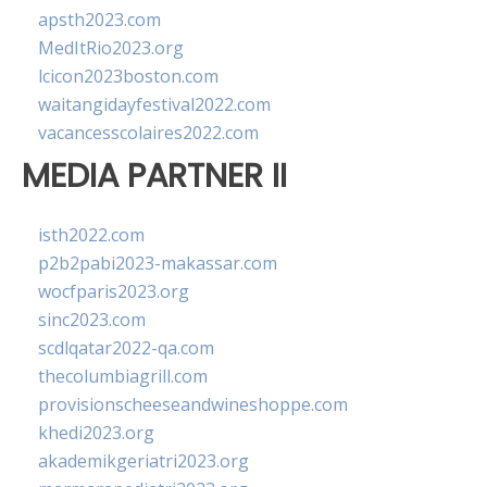
apsth2023.com
MedItRio2023.org
lcicon2023boston.com
waitangidayfestival2022.com
vacancesscolaires2022.com
MEDIA PARTNER II
isth2022.com
p2b2pabi2023-makassar.com
wocfparis2023.org
sinc2023.com
scdlqatar2022-qa.com
thecolumbiagrill.com
provisionscheeseandwineshoppe.com
khedi2023.org
akademikgeriatri2023.org