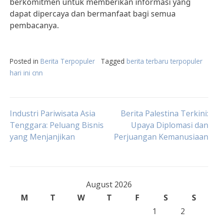
berkomitmen untuk memberikan informasi yang
dapat dipercaya dan bermanfaat bagi semua
pembacanya.
Posted in
Berita Terpopuler
Tagged
berita terbaru terpopuler
hari ini cnn
Post
Industri Pariwisata Asia
Berita Palestina Terkini:
Tenggara: Peluang Bisnis
Upaya Diplomasi dan
yang Menjanjikan
Perjuangan Kemanusiaan
navigation
August 2026
M
T
W
T
F
S
S
1
2