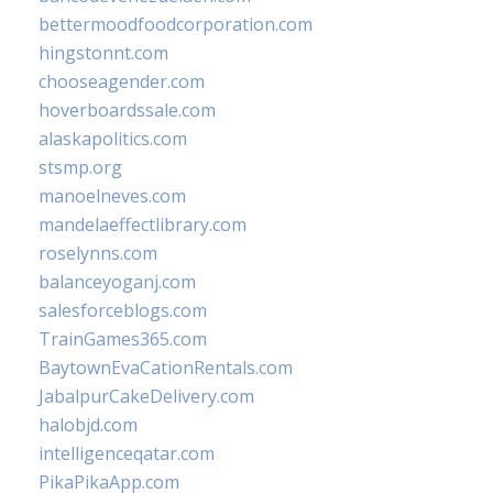
bettermoodfoodcorporation.com
hingstonnt.com
chooseagender.com
hoverboardssale.com
alaskapolitics.com
stsmp.org
manoelneves.com
mandelaeffectlibrary.com
roselynns.com
balanceyoganj.com
salesforceblogs.com
TrainGames365.com
BaytownEvaCationRentals.com
JabalpurCakeDelivery.com
halobjd.com
intelligenceqatar.com
PikaPikaApp.com