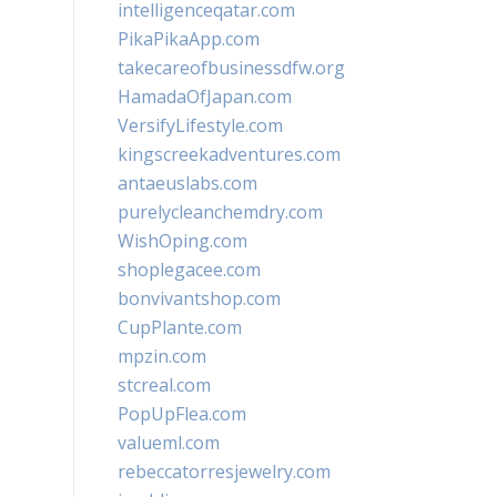
intelligenceqatar.com
PikaPikaApp.com
takecareofbusinessdfw.org
HamadaOfJapan.com
VersifyLifestyle.com
kingscreekadventures.com
antaeuslabs.com
purelycleanchemdry.com
WishOping.com
shoplegacee.com
bonvivantshop.com
CupPlante.com
mpzin.com
stcreal.com
PopUpFlea.com
valueml.com
rebeccatorresjewelry.com