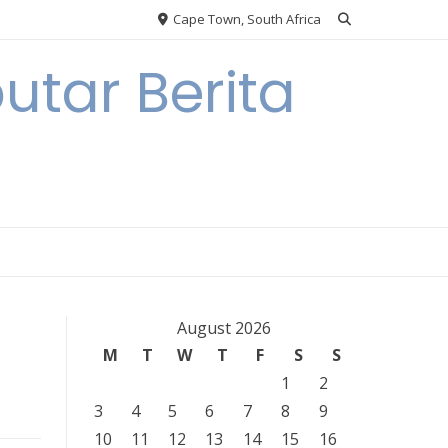
Cape Town, South Africa
tar Berita
August 2026
M
T
W
T
F
S
S
1
2
3
4
5
6
7
8
9
10
11
12
13
14
15
16