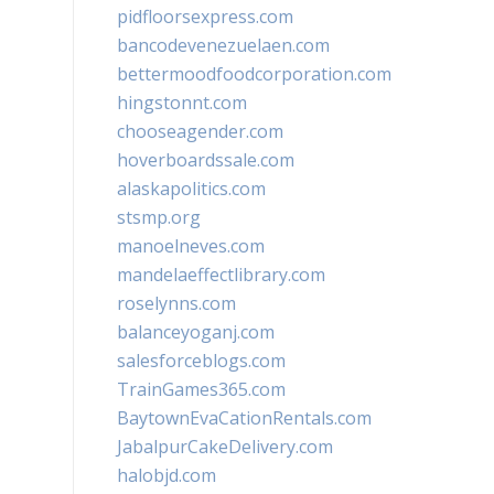
pidfloorsexpress.com
bancodevenezuelaen.com
bettermoodfoodcorporation.com
hingstonnt.com
chooseagender.com
hoverboardssale.com
alaskapolitics.com
stsmp.org
manoelneves.com
mandelaeffectlibrary.com
roselynns.com
balanceyoganj.com
salesforceblogs.com
TrainGames365.com
BaytownEvaCationRentals.com
JabalpurCakeDelivery.com
halobjd.com