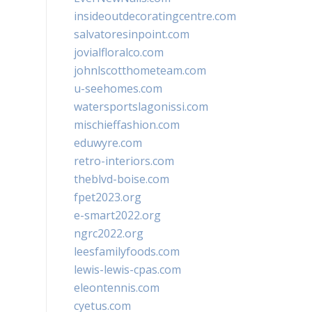
insideoutdecoratingcentre.com
salvatoresinpoint.com
jovialfloralco.com
johnlscotthometeam.com
u-seehomes.com
watersportslagonissi.com
mischieffashion.com
eduwyre.com
retro-interiors.com
theblvd-boise.com
fpet2023.org
e-smart2022.org
ngrc2022.org
leesfamilyfoods.com
lewis-lewis-cpas.com
eleontennis.com
cyetus.com