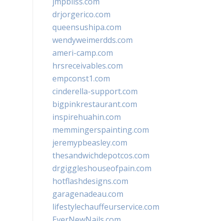
jmpbliss.com
drjorgerico.com
queensushipa.com
wendyweimerdds.com
ameri-camp.com
hrsreceivables.com
empconst1.com
cinderella-support.com
bigpinkrestaurant.com
inspirehuahin.com
memmingerspainting.com
jeremypbeasley.com
thesandwichdepotcos.com
drgiggleshouseofpain.com
hotflashdesigns.com
garagenadeau.com
lifestylechauffeurservice.com
EverNewNails.com