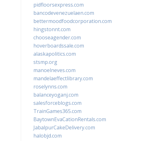
pidfloorsexpress.com
bancodevenezuelaen.com
bettermoodfoodcorporation.com
hingstonnt.com
chooseagender.com
hoverboardssale.com
alaskapolitics.com
stsmp.org
manoelneves.com
mandelaeffectlibrary.com
roselynns.com
balanceyoganj.com
salesforceblogs.com
TrainGames365.com
BaytownEvaCationRentals.com
JabalpurCakeDelivery.com
halobjd.com