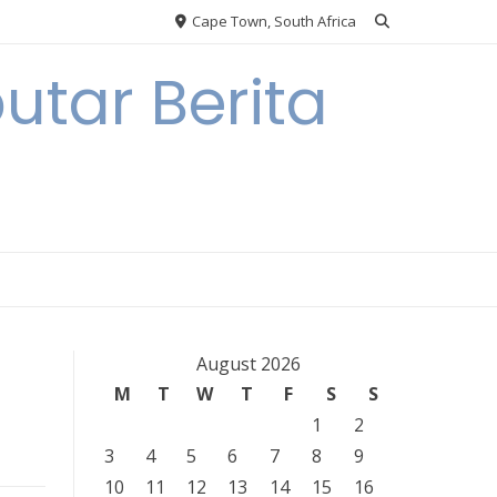
Cape Town, South Africa
tar Berita
August 2026
M
T
W
T
F
S
S
1
2
3
4
5
6
7
8
9
10
11
12
13
14
15
16