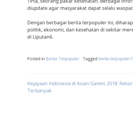
Tirta, seorang pakar kesehatan. Berbagai inf
diupdate agar masyarakat dapat selalu waspad
Dengan berbagai berita terpopuler ini, diha
politik, ekonomi, dan kesehatan di sekitar mer
di Liputan6.
Posted in
Berita Terpopuler
Tagged
berita terpopuler h
Post
Kejayaan Indonesia di Asian Games 2018: Rekor
Terbanyak
navigation