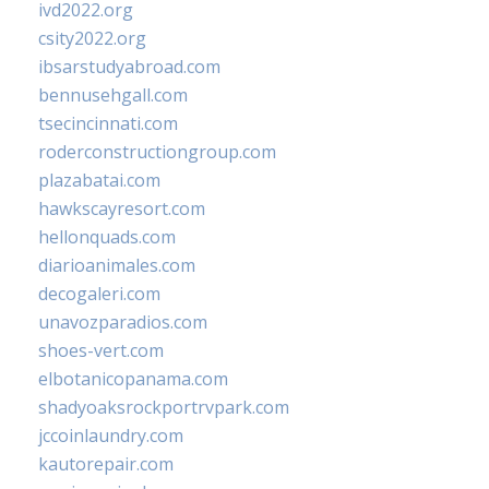
ivd2022.org
csity2022.org
ibsarstudyabroad.com
bennusehgall.com
tsecincinnati.com
roderconstructiongroup.com
plazabatai.com
hawkscayresort.com
hellonquads.com
diarioanimales.com
decogaleri.com
unavozparadios.com
shoes-vert.com
elbotanicopanama.com
shadyoaksrockportrvpark.com
jccoinlaundry.com
kautorepair.com