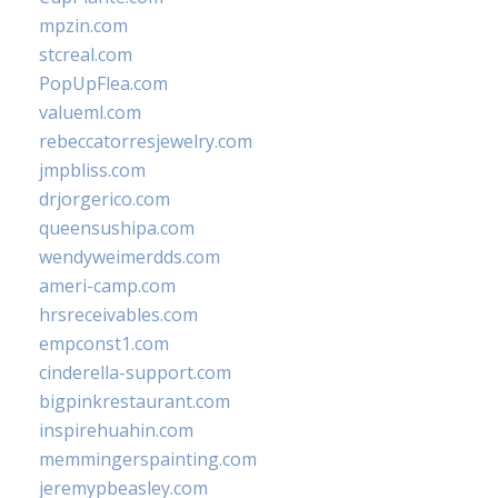
mpzin.com
stcreal.com
PopUpFlea.com
valueml.com
rebeccatorresjewelry.com
jmpbliss.com
drjorgerico.com
queensushipa.com
wendyweimerdds.com
ameri-camp.com
hrsreceivables.com
empconst1.com
cinderella-support.com
bigpinkrestaurant.com
inspirehuahin.com
memmingerspainting.com
jeremypbeasley.com