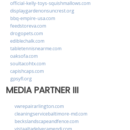
official-kelly-toys-squishmallows.com
displaygardenonsuncrest.org
bbq-empire-usa.com
feedstoreva.com
drogopets.com
ediblechalk.com
tabletennisnearme.com
oaksofa.com
soultacohtx.com
capishcaps.com
gpsyfl.org
MEDIA PARTNER III
vwrepairarlington.com
cleaningservicebaltimore-md.com
beckslandscapeandfence.com
vistaaltadelveramendi.com