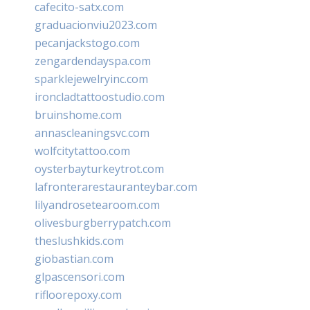
cafecito-satx.com
graduacionviu2023.com
pecanjackstogo.com
zengardendayspa.com
sparklejewelryinc.com
ironcladtattoostudio.com
bruinshome.com
annascleaningsvc.com
wolfcitytattoo.com
oysterbayturkeytrot.com
lafronterarestauranteybar.com
lilyandrosetearoom.com
olivesburgberrypatch.com
theslushkids.com
giobastian.com
glpascensori.com
rifloorepoxy.com