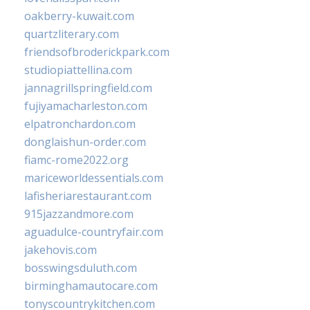
oakberry-kuwait.com
quartzliterary.com
friendsofbroderickpark.com
studiopiattellina.com
jannagrillspringfield.com
fujiyamacharleston.com
elpatronchardon.com
donglaishun-order.com
fiamc-rome2022.org
mariceworldessentials.com
lafisheriarestaurant.com
915jazzandmore.com
aguadulce-countryfair.com
jakehovis.com
bosswingsduluth.com
birminghamautocare.com
tonyscountrykitchen.com