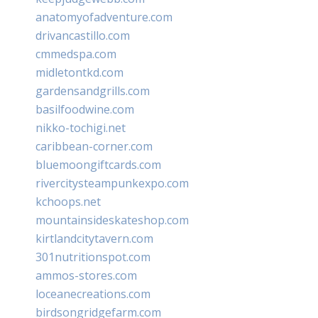
anatomyofadventure.com
drivancastillo.com
cmmedspa.com
midletontkd.com
gardensandgrills.com
basilfoodwine.com
nikko-tochigi.net
caribbean-corner.com
bluemoongiftcards.com
rivercitysteampunkexpo.com
kchoops.net
mountainsideskateshop.com
kirtlandcitytavern.com
301nutritionspot.com
ammos-stores.com
loceanecreations.com
birdsongridgefarm.com