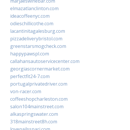
marjaeswinebar.com
elmazatlanclinton.com
ideacoffeenyc.com
odieschillicothe.com
lacantinitagalesburg.com
pizzadeliverybristol.com
greenstarsmogcheck.com
happypawspl.com
callahansautoservicecenter.com
georgiascornermarket.com
perfectfit24-7.com
portugalprivatedriver.com
von-racer.com
coffeeshopcharleston.com
salon104mainstreet.com
alkaspringswater.com
318mainstreet8h.com
lovenailsspari.com