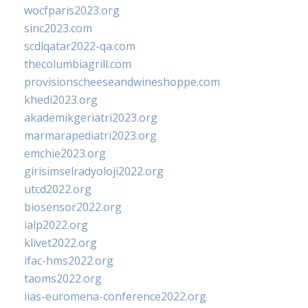
wocfparis2023.org
sinc2023.com
scdlqatar2022-qa.com
thecolumbiagrill.com
provisionscheeseandwineshoppe.com
khedi2023.org
akademikgeriatri2023.org
marmarapediatri2023.org
emchie2023.org
girisimselradyoloji2022.org
utcd2022.org
biosensor2022.org
ialp2022.org
klivet2022.org
ifac-hms2022.org
taoms2022.org
iias-euromena-conference2022.org