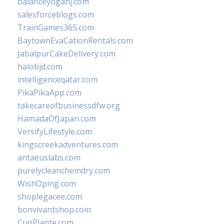
balanceyoganj.com
salesforceblogs.com
TrainGames365.com
BaytownEvaCationRentals.com
JabalpurCakeDelivery.com
halobjd.com
intelligenceqatar.com
PikaPikaApp.com
takecareofbusinessdfw.org
HamadaOfJapan.com
VersifyLifestyle.com
kingscreekadventures.com
antaeuslabs.com
purelycleanchemdry.com
WishOping.com
shoplegacee.com
bonvivantshop.com
CupPlante.com