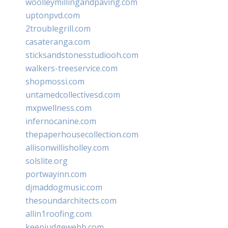
woolleymillingandpaving.com
uptonpvd.com
2troublegrill.com
casateranga.com
sticksandstonesstudiooh.com
walkers-treeservice.com
shopmossi.com
untamedcollectivesd.com
mxpwellness.com
infernocanine.com
thepaperhousecollection.com
allisonwillisholley.com
solslite.org
portwayinn.com
djmaddogmusic.com
thesoundarchitects.com
allin1roofing.com
keepjudgewebb.com