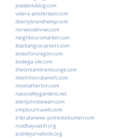
joiedevivblog.com
valera-amsterdam.com
libertybrandhemp.com
norwoodinnwi.com
neighboursmarket.com
blackanguscareers.com
bolesfororegon.com
bodega-ole.com
thestreamlinerlounge.com
mestrinorubanofc.com
novelatherton.com
nassvalleygardens.net
electjohnstewart.com
omptourtravels.com
tribratanews-polreskebumen.com
rsudbayuasih.org
publikjurnalistik.org