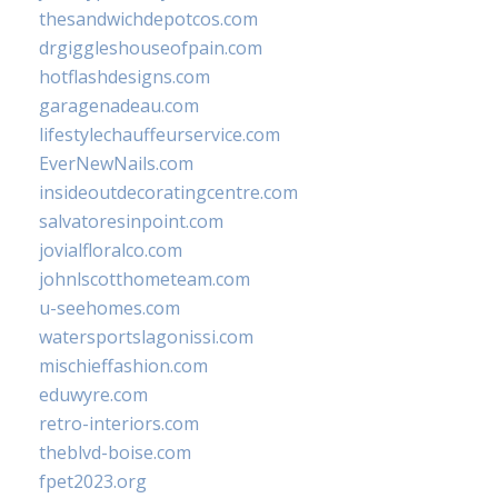
thesandwichdepotcos.com
drgiggleshouseofpain.com
hotflashdesigns.com
garagenadeau.com
lifestylechauffeurservice.com
EverNewNails.com
insideoutdecoratingcentre.com
salvatoresinpoint.com
jovialfloralco.com
johnlscotthometeam.com
u-seehomes.com
watersportslagonissi.com
mischieffashion.com
eduwyre.com
retro-interiors.com
theblvd-boise.com
fpet2023.org