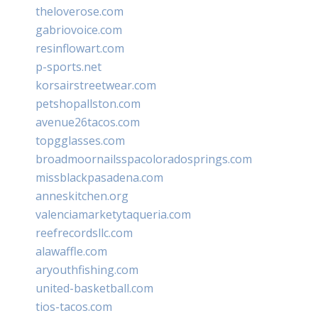
theloverose.com
gabriovoice.com
resinflowart.com
p-sports.net
korsairstreetwear.com
petshopallston.com
avenue26tacos.com
topgglasses.com
broadmoornailsspacoloradosprings.com
missblackpasadena.com
anneskitchen.org
valenciamarketytaqueria.com
reefrecordsllc.com
alawaffle.com
aryouthfishing.com
united-basketball.com
tios-tacos.com