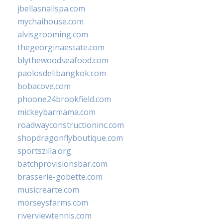
jbellasnailspa.com
mychaihouse.com
alvisgrooming.com
thegeorginaestate.com
blythewoodseafood.com
paolosdelibangkok.com
bobacove.com
phoone24brookfield.com
mickeybarmama.com
roadwayconstructioninc.com
shopdragonflyboutique.com
sportszilla.org
batchprovisionsbar.com
brasserie-gobette.com
musicrearte.com
morseysfarms.com
riverviewtennis.com