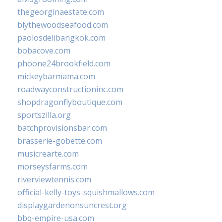
thegeorginaestate.com
blythewoodseafood.com
paolosdelibangkok.com
bobacove.com
phoone24brookfield.com
mickeybarmama.com
roadwayconstructioninc.com
shopdragonflyboutique.com
sportszilla.org
batchprovisionsbar.com
brasserie-gobette.com
musicrearte.com
morseysfarms.com
riverviewtennis.com
official-kelly-toys-squishmallows.com
displaygardenonsuncrest.org
bbq-empire-usa.com