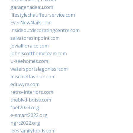
garagenadeau.com
lifestylechauffeurservice.com
EverNewNails.com
insideoutdecoratingcentre.com
salvatoresinpoint.com
jovialfloralco.com
johnlscotthometeam.com
u-seehomes.com
watersportslagonissi.com
mischieffashion.com
eduwyre.com
retro-interiors.com
theblvd-boise.com
fpet2023.org
e-smart2022.org
ngrc2022.org
leesfamilyfoods.com