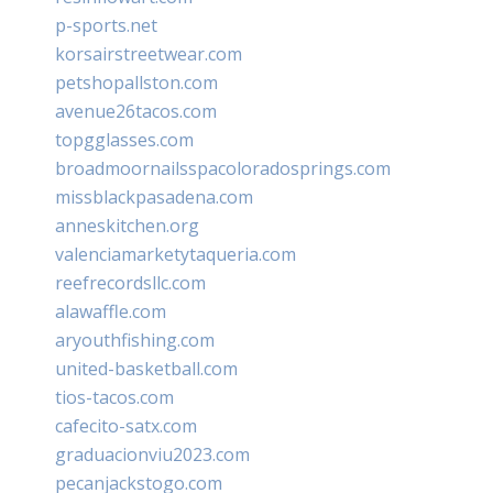
p-sports.net
korsairstreetwear.com
petshopallston.com
avenue26tacos.com
topgglasses.com
broadmoornailsspacoloradosprings.com
missblackpasadena.com
anneskitchen.org
valenciamarketytaqueria.com
reefrecordsllc.com
alawaffle.com
aryouthfishing.com
united-basketball.com
tios-tacos.com
cafecito-satx.com
graduacionviu2023.com
pecanjackstogo.com