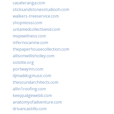
casateranga.com
sticksandstonesstudiooh.com
walkers-treeservice.com
shopmossi.com
untamedcollectivesd.com
mxpwellness.com
infernocanine.com
thepaperhousecollection.com
allisonwillisholley.com
solslite.org
portwayinn.com
djmaddogmusic.com
thesoundarchitects.com
allin1roofing.com
keepjudgewebb.com
anatomyofadventure.com
drivancastillo.com