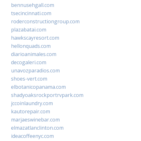
bennusehgall.com
tsecincinnati.com
roderconstructiongroup.com
plazabatai.com
hawkscayresort.com
hellonquads.com
diarioanimales.com
decogaleri.com
unavozparadios.com
shoes-vert.com
elbotanicopanama.com
shadyoaksrockportrvpark.com
jccoinlaundry.com
kautorepair.com
marjaeswinebar.com
elmazatlanclinton.com
ideacoffeenyc.com