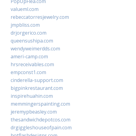
PopUpFlea.com
valueml.com
rebeccatorresjewelry.com
jmpbliss.com
drjorgerico.com
queensushipa.com
wendyweimerdds.com
ameri-camp.com
hrsreceivables.com
empconst1.com
cinderella-support.com
bigpinkrestaurant.com
inspirehuahin.com
memmingerspainting.com
jeremypbeasley.com
thesandwichdepotcos.com
drgiggleshouseofpain.com
hotflashdesigns.com