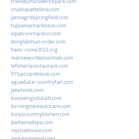
friendsofbroderickpark.com
studiopiattellina.com
jannagrillspringfield.com
fujiyamacharleston.com
elpatronchardon.com
donglaishun-order.com
fiamc-rome2022.org
mariceworldessentials.com
lafisheriarestaurant.com
915jazzandmore.com
aguadulce-countryfair.com
jakehovis.com
bosswingsduluth.com
birminghamautocare.com
tonyscountrykitchen.com
jbellasnailspa.com
mychaihouse.com
alvisgrooming.com