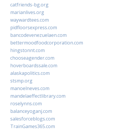
catfriends-bg.org
marianlives.org
waywardtees.com
pidfloorsexpress.com
bancodevenezuelaen.com
bettermoodfoodcorporation.com
hingstonnt.com
chooseagender.com
hoverboardssale.com
alaskapolitics.com
stsmp.org
manoelneves.com
mandelaeffectlibrary.com
roselynns.com
balanceyoganj.com
salesforceblogs.com
TrainGames365.com