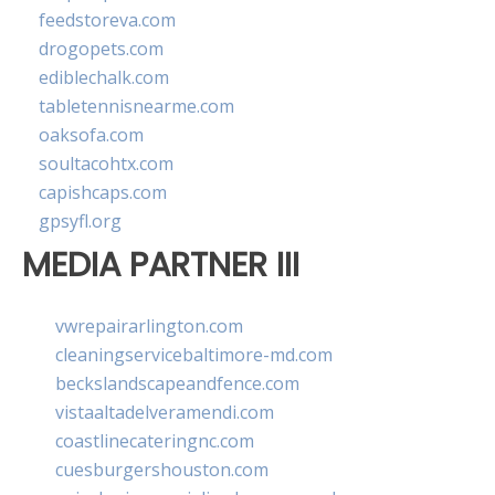
feedstoreva.com
drogopets.com
ediblechalk.com
tabletennisnearme.com
oaksofa.com
soultacohtx.com
capishcaps.com
gpsyfl.org
MEDIA PARTNER III
vwrepairarlington.com
cleaningservicebaltimore-md.com
beckslandscapeandfence.com
vistaaltadelveramendi.com
coastlinecateringnc.com
cuesburgershouston.com