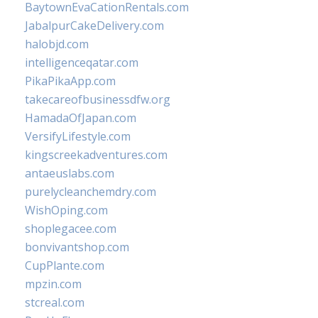
BaytownEvaCationRentals.com
JabalpurCakeDelivery.com
halobjd.com
intelligenceqatar.com
PikaPikaApp.com
takecareofbusinessdfw.org
HamadaOfJapan.com
VersifyLifestyle.com
kingscreekadventures.com
antaeuslabs.com
purelycleanchemdry.com
WishOping.com
shoplegacee.com
bonvivantshop.com
CupPlante.com
mpzin.com
stcreal.com