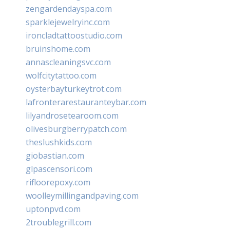
zengardendayspa.com
sparklejewelryinc.com
ironcladtattoostudio.com
bruinshome.com
annascleaningsvc.com
wolfcitytattoo.com
oysterbayturkeytrot.com
lafronterarestauranteybar.com
lilyandrosetearoom.com
olivesburgberrypatch.com
theslushkids.com
giobastian.com
glpascensori.com
rifloorepoxy.com
woolleymillingandpaving.com
uptonpvd.com
2troublegrill.com