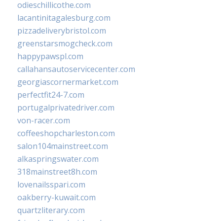
odieschillicothe.com
lacantinitagalesburg.com
pizzadeliverybristol.com
greenstarsmogcheck.com
happypawspl.com
callahansautoservicecenter.com
georgiascornermarket.com
perfectfit24-7.com
portugalprivatedriver.com
von-racer.com
coffeeshopcharleston.com
salon104mainstreet.com
alkaspringswater.com
318mainstreet8h.com
lovenailsspari.com
oakberry-kuwait.com
quartzliterary.com