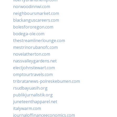
norwoodinnwi.com
neighboursmarket.com
blackanguscareers.com
bolesfororegon.com
bodega-ole.com
thestreamlinerlounge.com
mestrinorubanofc.com
novelatherton.com
nassvalleygardens.net
electjohnstewart.com
omptourtravels.com
tribratanews-polreskebumen.com
rsudbayuasih.org
publikjurnalistik.org
juneteenthapparel.net
italywarm.com
journaloffinanceeconomics.com