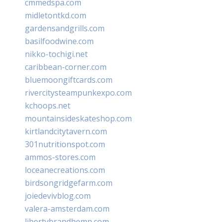
cmmedspa.com
midletontkd.com
gardensandgrills.com
basilfoodwine.com
nikko-tochigi.net
caribbean-corner.com
bluemoongiftcards.com
rivercitysteampunkexpo.com
kchoops.net
mountainsideskateshop.com
kirtlandcitytavern.com
301nutritionspot.com
ammos-stores.com
loceanecreations.com
birdsongridgefarm.com
joiedevivblog.com
valera-amsterdam.com
libertybrandhemp.com