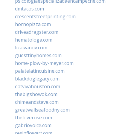
psicologiaespecializadaencampeche.com
dmtacos.com
crescentstreetprinting.com
hornopizza.com
driveadragster.com
hematologa.com
lizaivanov.com
guesttinyhomes.com
home-plow-by-meyer.com
palatelatincuisine.com
blackdoglegacy.com
eatvivahouston.com
thebigshowok.com
chimeandstave.com
greatwallseafoodny.com
theloverose.com
gabriovoice.com
resinflowart.com