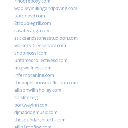
rifloorepoxy.com
woolleymillingandpaving.com
uptonpvd.com
2troublegrill.com
casateranga.com
sticksandstonesstudiooh.com
walkers-treeservice.com
shopmossi.com
untamedcollectivesd.com
mxpwellness.com
infernocanine.com
thepaperhousecollection.com
allisonwillisholley.com
solslite.org
portwayinn.com
djmaddogmusic.com
thesoundarchitects.com
allin1roofing.com