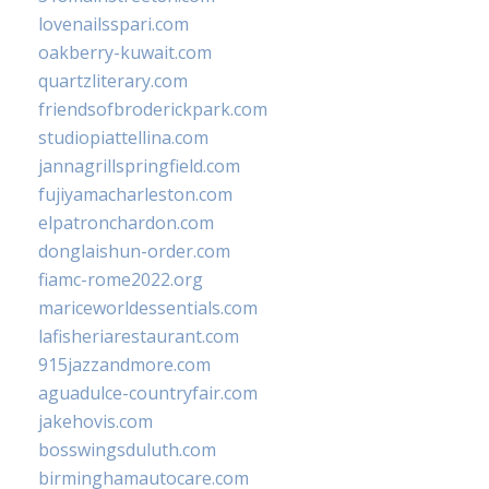
lovenailsspari.com
oakberry-kuwait.com
quartzliterary.com
friendsofbroderickpark.com
studiopiattellina.com
jannagrillspringfield.com
fujiyamacharleston.com
elpatronchardon.com
donglaishun-order.com
fiamc-rome2022.org
mariceworldessentials.com
lafisheriarestaurant.com
915jazzandmore.com
aguadulce-countryfair.com
jakehovis.com
bosswingsduluth.com
birminghamautocare.com