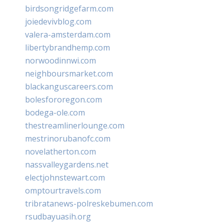
birdsongridgefarm.com
joiedevivblog.com
valera-amsterdam.com
libertybrandhemp.com
norwoodinnwi.com
neighboursmarket.com
blackanguscareers.com
bolesfororegon.com
bodega-ole.com
thestreamlinerlounge.com
mestrinorubanofc.com
novelatherton.com
nassvalleygardens.net
electjohnstewart.com
omptourtravels.com
tribratanews-polreskebumen.com
rsudbayuasih.org