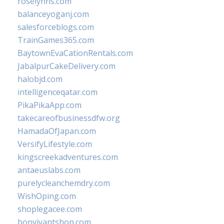
roselynns.com
balanceyoganj.com
salesforceblogs.com
TrainGames365.com
BaytownEvaCationRentals.com
JabalpurCakeDelivery.com
halobjd.com
intelligenceqatar.com
PikaPikaApp.com
takecareofbusinessdfw.org
HamadaOfJapan.com
VersifyLifestyle.com
kingscreekadventures.com
antaeuslabs.com
purelycleanchemdry.com
WishOping.com
shoplegacee.com
bonvivantshop.com