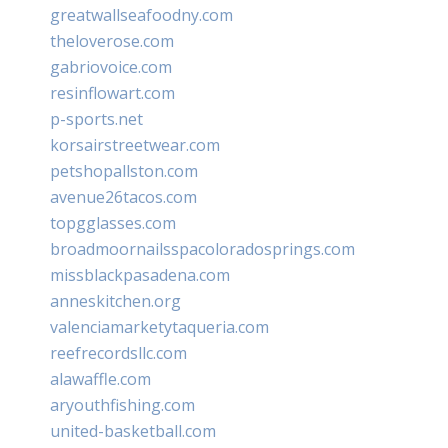
greatwallseafoodny.com
theloverose.com
gabriovoice.com
resinflowart.com
p-sports.net
korsairstreetwear.com
petshopallston.com
avenue26tacos.com
topgglasses.com
broadmoornailsspacoloradosprings.com
missblackpasadena.com
anneskitchen.org
valenciamarketytaqueria.com
reefrecordsllc.com
alawaffle.com
aryouthfishing.com
united-basketball.com