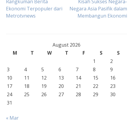
Post
Rangkuman Berita
Kisah Sukses Negara-
Ekonomi Terpopuler dari
Negara Asia Pasifik dalam
Metrotvnews
Membangun Ekonomi
navigation
August 2026
M
T
W
T
F
S
S
1
2
3
4
5
6
7
8
9
10
11
12
13
14
15
16
17
18
19
20
21
22
23
24
25
26
27
28
29
30
31
« Mar