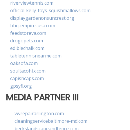
riverviewtennis.com
official-kelly-toys-squishmallows.com
displaygardenonsuncrest.org
bbq-empire-usa.com
feedstoreva.com
drogopets.com
ediblechalk.com
tabletennisnearme.com
oaksofa.com
soultacohtx.com
capishcaps.com
gpsyfl.org
MEDIA PARTNER III
vwrepairarlington.com
cleaningservicebaltimore-md.com
beckslandscapeandfence.com