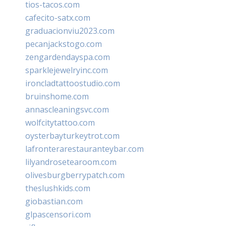
tios-tacos.com
cafecito-satx.com
graduacionviu2023.com
pecanjackstogo.com
zengardendayspa.com
sparklejewelryinc.com
ironcladtattoostudio.com
bruinshome.com
annascleaningsvc.com
wolfcitytattoo.com
oysterbayturkeytrot.com
lafronterarestauranteybar.com
lilyandrosetearoom.com
olivesburgberrypatch.com
theslushkids.com
giobastian.com
glpascensori.com