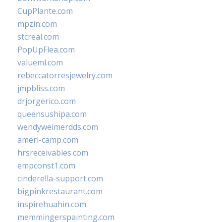
CupPlante.com
mpzin.com
stcreal.com
PopUpFlea.com
valueml.com
rebeccatorresjewelry.com
jmpbliss.com
drjorgerico.com
queensushipa.com
wendyweimerdds.com
ameri-camp.com
hrsreceivables.com
empconst1.com
cinderella-support.com
bigpinkrestaurant.com
inspirehuahin.com
memmingerspainting.com