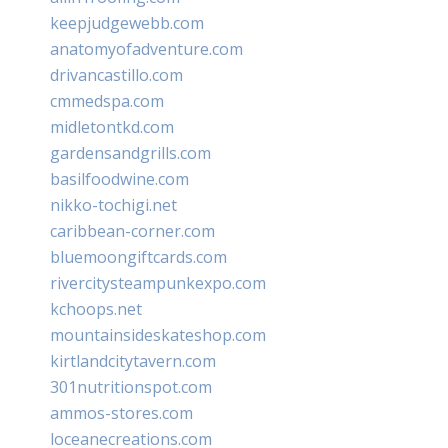
keepjudgewebb.com
anatomyofadventure.com
drivancastillo.com
cmmedspa.com
midletontkd.com
gardensandgrills.com
basilfoodwine.com
nikko-tochigi.net
caribbean-corner.com
bluemoongiftcards.com
rivercitysteampunkexpo.com
kchoops.net
mountainsideskateshop.com
kirtlandcitytavern.com
301nutritionspot.com
ammos-stores.com
loceanecreations.com