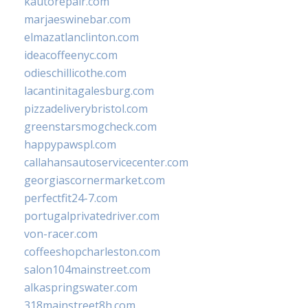
kautorepair.com
marjaeswinebar.com
elmazatlanclinton.com
ideacoffeenyc.com
odieschillicothe.com
lacantinitagalesburg.com
pizzadeliverybristol.com
greenstarsmogcheck.com
happypawspl.com
callahansautoservicecenter.com
georgiascornermarket.com
perfectfit24-7.com
portugalprivatedriver.com
von-racer.com
coffeeshopcharleston.com
salon104mainstreet.com
alkaspringswater.com
318mainstreet8h.com