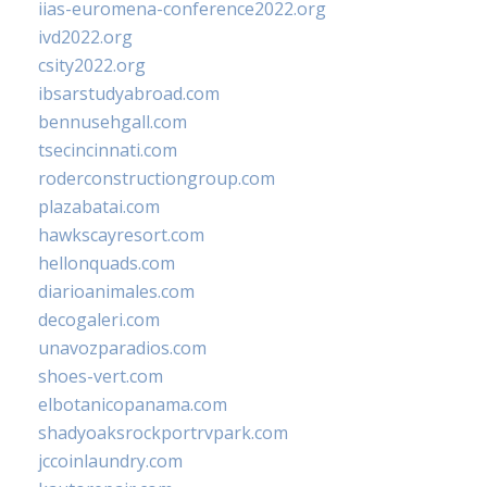
iias-euromena-conference2022.org
ivd2022.org
csity2022.org
ibsarstudyabroad.com
bennusehgall.com
tsecincinnati.com
roderconstructiongroup.com
plazabatai.com
hawkscayresort.com
hellonquads.com
diarioanimales.com
decogaleri.com
unavozparadios.com
shoes-vert.com
elbotanicopanama.com
shadyoaksrockportrvpark.com
jccoinlaundry.com