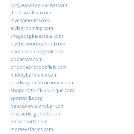
tonyscountrykitchen.com
jbellasnailspa.com
mychaihouse.com
alvisgrooming.com
thegeorginaestate.com
blythewoodseafood.com
paolosdelibangkok.com
bobacove.com
phoone24brookfield.com
mickeybarmama.com
roadwayconstructioninc.com
shopdragonflyboutique.com
sportszilla.org
batchprovisionsbar.com
brasserie-gobette.com
musicrearte.com
morseysfarms.com