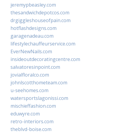
jeremypbeasley.com
thesandwichdepotcos.com
drgiggleshouseofpain.com
hotflashdesigns.com
garagenadeau.com
lifestylechauffeurservice.com
EverNewNails.com
insideoutdecoratingcentre.com
salvatoresinpoint.com
jovialfloralco.com
johnlscotthometeam.com
u-seehomes.com
watersportslagonissi.com
mischieffashion.com
eduwyre.com
retro-interiors.com
theblvd-boise.com