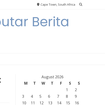
Cape Town, South Africa
tar Berita
:
August 2026
M
T
W
T
F
S
S
1
2
3
4
5
6
7
8
9
10
11
12
13
14
15
16