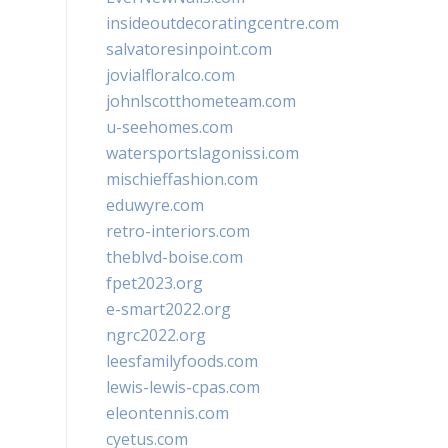
insideoutdecoratingcentre.com
salvatoresinpoint.com
jovialfloralco.com
johnlscotthometeam.com
u-seehomes.com
watersportslagonissi.com
mischieffashion.com
eduwyre.com
retro-interiors.com
theblvd-boise.com
fpet2023.org
e-smart2022.org
ngrc2022.org
leesfamilyfoods.com
lewis-lewis-cpas.com
eleontennis.com
cyetus.com