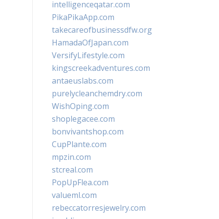
intelligenceqatar.com
PikaPikaApp.com
takecareofbusinessdfw.org
HamadaOfJapan.com
VersifyLifestyle.com
kingscreekadventures.com
antaeuslabs.com
purelycleanchemdry.com
WishOping.com
shoplegacee.com
bonvivantshop.com
CupPlante.com
mpzin.com
stcreal.com
PopUpFlea.com
valueml.com
rebeccatorresjewelry.com