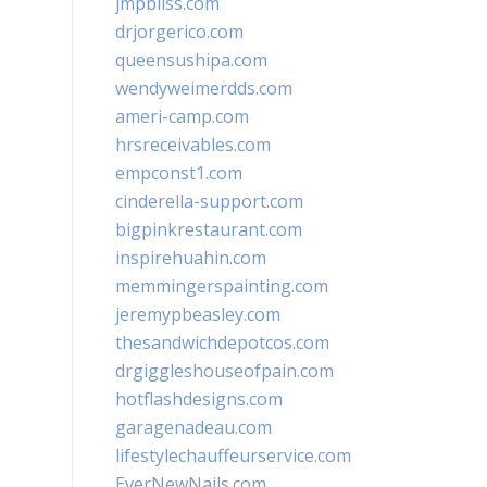
jmpbliss.com
drjorgerico.com
queensushipa.com
wendyweimerdds.com
ameri-camp.com
hrsreceivables.com
empconst1.com
cinderella-support.com
bigpinkrestaurant.com
inspirehuahin.com
memmingerspainting.com
jeremypbeasley.com
thesandwichdepotcos.com
drgiggleshouseofpain.com
hotflashdesigns.com
garagenadeau.com
lifestylechauffeurservice.com
EverNewNails.com