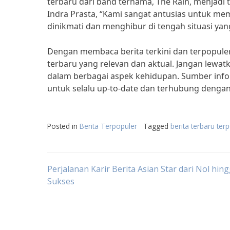
terbaru dari band ternama, The Rain, menjadi t
Indra Prasta, “Kami sangat antusias untuk m
dinikmati dan menghibur di tengah situasi yang 
Dengan membaca berita terkini dan terpopuler
terbaru yang relevan dan aktual. Jangan lewat
dalam berbagai aspek kehidupan. Sumber inf
untuk selalu up-to-date dan terhubung dengan 
Posted in
Berita Terpopuler
Tagged
berita terbaru ter
Post
Perjalanan Karir Berita Asian Star dari Nol hin
Sukses
navigation