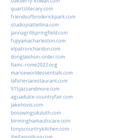
oakberry-kuwait.com
quartzliterary.com
friendsofbroderickpark.com
studiopiattellina.com
jannagrillspringfield.com
fujiyamacharleston.com
elpatronchardon.com
donglaishun-order.com
fiamc-rome2022.org
mariceworldessentials.com
lafisheriarestaurant.com
915jazzandmore.com
aguadulce-countryfair.com
jakehovis.com
bosswingsduluth.com
birminghamautocare.com
tonyscountrykitchen.com
jbellasnailspa.com