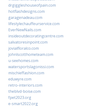
drgiggleshouseofpain.com
hotflashdesigns.com
garagenadeau.com
lifestylechauffeurservice.com
EverNewNails.com
insideoutdecoratingcentre.com
salvatoresinpoint.com
jovialfloralco.com
johnlscotthometeam.com
u-seehomes.com
watersportslagonissi.com
mischieffashion.com
eduwyre.com
retro-interiors.com
theblvd-boise.com
fpet2023.org
e-smart2022.org