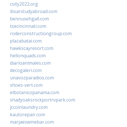
csity2022.org
ibsarstudyabroad.com
bennusehgall.com
tsecincinnati.com
roderconstructiongroup.com
plazabatai.com
hawkscayresort.com
hellonquads.com
diarioanimales.com
decogaleri.com
unavozparadios.com
shoes-vert.com
elbotanicopanama.com
shadyoaksrockportrvpark.com
jccoinlaundry.com
kautorepair.com
marjaeswinebar.com