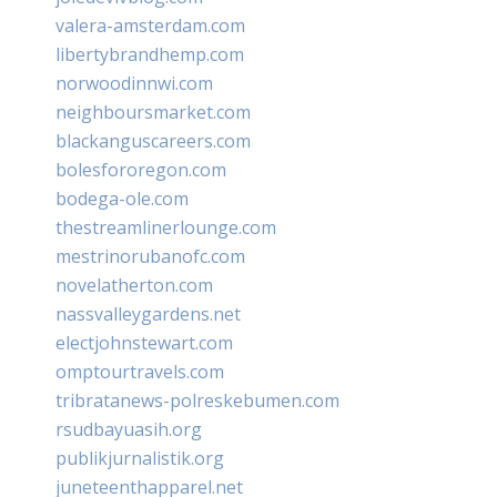
valera-amsterdam.com
libertybrandhemp.com
norwoodinnwi.com
neighboursmarket.com
blackanguscareers.com
bolesfororegon.com
bodega-ole.com
thestreamlinerlounge.com
mestrinorubanofc.com
novelatherton.com
nassvalleygardens.net
electjohnstewart.com
omptourtravels.com
tribratanews-polreskebumen.com
rsudbayuasih.org
publikjurnalistik.org
juneteenthapparel.net