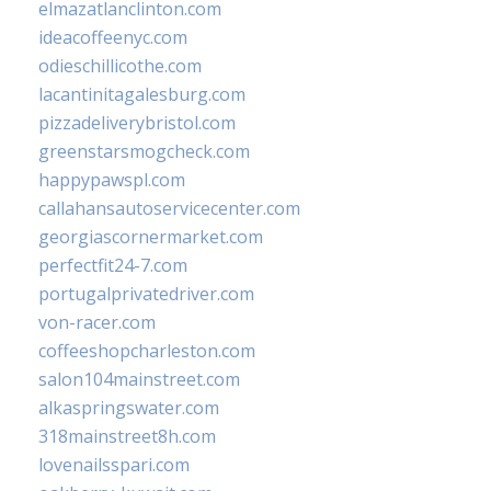
elmazatlanclinton.com
ideacoffeenyc.com
odieschillicothe.com
lacantinitagalesburg.com
pizzadeliverybristol.com
greenstarsmogcheck.com
happypawspl.com
callahansautoservicecenter.com
georgiascornermarket.com
perfectfit24-7.com
portugalprivatedriver.com
von-racer.com
coffeeshopcharleston.com
salon104mainstreet.com
alkaspringswater.com
318mainstreet8h.com
lovenailsspari.com