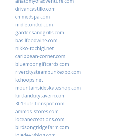
anatomyofadventure.com
drivancastillo.com
cmmedspa.com
midletontkd.com
gardensandgrills.com
basilfoodwine.com
nikko-tochigi.net
caribbean-corner.com
bluemoongiftcards.com
rivercitysteampunkexpo.com
kchoops.net
mountainsideskateshop.com
kirtlandcitytavern.com
301nutritionspot.com
ammos-stores.com
loceanecreations.com
birdsongridgefarm.com
joiedevivblog.com