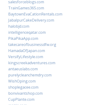
salesforceblogs.com
TrainGames365.com
BaytownEvaCationRentals.com
JabalpurCakeDelivery.com
halobjd.com
intelligenceqatar.com
PikaPikaApp.com
takecareofbusinessdfw.org
HamadaOfJapan.com
VersifyLifestyle.com
kingscreekadventures.com
antaeuslabs.com
purelycleanchemdry.com
WishOping.com
shoplegacee.com
bonvivantshop.com
CupPlante.com