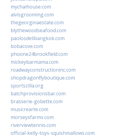
mychaihouse.com
alvisgrooming.com
thegeorginaestate.com
blythewoodseafood.com
paolosdelibangkok.com
bobacove.com
phoone24brookfield.com
mickeybarmama.com
roadwayconstructioninc.com
shopdragonflyboutique.com
sportszilla.org
batchprovisionsbar.com
brasserie-gobette.com
musicrearte.com
morseysfarms.com
riverviewtennis.com
official-kelly-toys-squishmallows.com