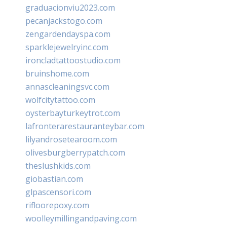
graduacionviu2023.com
pecanjackstogo.com
zengardendayspa.com
sparklejewelryinc.com
ironcladtattoostudio.com
bruinshome.com
annascleaningsvc.com
wolfcitytattoo.com
oysterbayturkeytrot.com
lafronterarestauranteybar.com
lilyandrosetearoom.com
olivesburgberrypatch.com
theslushkids.com
giobastian.com
glpascensori.com
rifloorepoxy.com
woolleymillingandpaving.com