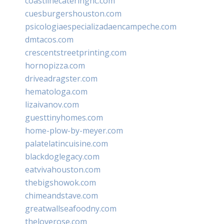
coastlinecateringnc.com
cuesburgershouston.com
psicologiaespecializadaencampeche.com
dmtacos.com
crescentstreetprinting.com
hornopizza.com
driveadragster.com
hematologa.com
lizaivanov.com
guesttinyhomes.com
home-plow-by-meyer.com
palatelatincuisine.com
blackdoglegacy.com
eatvivahouston.com
thebigshowok.com
chimeandstave.com
greatwallseafoodny.com
theloverose.com