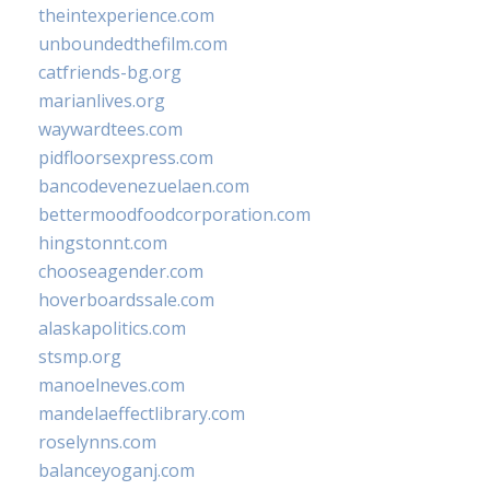
theintexperience.com
unboundedthefilm.com
catfriends-bg.org
marianlives.org
waywardtees.com
pidfloorsexpress.com
bancodevenezuelaen.com
bettermoodfoodcorporation.com
hingstonnt.com
chooseagender.com
hoverboardssale.com
alaskapolitics.com
stsmp.org
manoelneves.com
mandelaeffectlibrary.com
roselynns.com
balanceyoganj.com