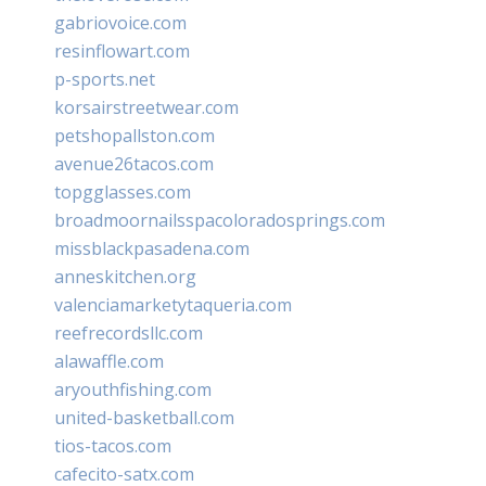
gabriovoice.com
resinflowart.com
p-sports.net
korsairstreetwear.com
petshopallston.com
avenue26tacos.com
topgglasses.com
broadmoornailsspacoloradosprings.com
missblackpasadena.com
anneskitchen.org
valenciamarketytaqueria.com
reefrecordsllc.com
alawaffle.com
aryouthfishing.com
united-basketball.com
tios-tacos.com
cafecito-satx.com