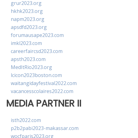
grur2023.org
hkhk2023.org
napm2023.org
apsdfd2023.org
forumausape2023.com
imkl2023.com
careerfaircsd2023.com
apsth2023.com
MedItRio2023.org
lcicon2023boston.com
waitangidayfestival2022.com
vacancesscolaires2022.com
MEDIA PARTNER II
isth2022.com
p2b2pabi2023-makassar.com
wocfparis2023.org