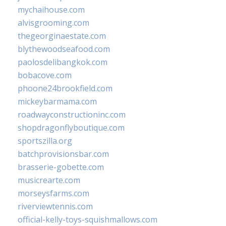
mychaihouse.com
alvisgrooming.com
thegeorginaestate.com
blythewoodseafood.com
paolosdelibangkok.com
bobacove.com
phoone24brookfield.com
mickeybarmama.com
roadwayconstructioninc.com
shopdragonflyboutique.com
sportszilla.org
batchprovisionsbar.com
brasserie-gobette.com
musicrearte.com
morseysfarms.com
riverviewtennis.com
official-kelly-toys-squishmallows.com