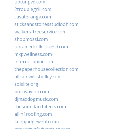
uptonpvd.com
2troublegrill.com
casateranga.com
sticksandstonesstudiooh.com
walkers-treeservice.com
shopmossi.com
untamedcollectivesd.com
mxpwellness.com
infernocanine.com
thepaperhousecollection.com
allisonwillisholley.com
solslite.org
portwayinn.com
djmaddogmusic.com
thesoundarchitects.com
allin1roofing.com
keepjudgewebb.com
anatomyofadventure.com