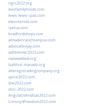
ngrc2022.org
leesfamilyfoods.com
lewis-lewis-cpas.com
eleontennis.com
cyetus.com
bradfordshops.com
almadenranchsanjose.com
advocatevijay.com
adlibilimler2023.com
naswwebed.org
balithut-manado.org
alteregotradingcompany.org
aprce2022.com
ibie2022.com
sbcc-2022.com
AngolaOilAndGas2022.com
Convoy4Freedom2022.com