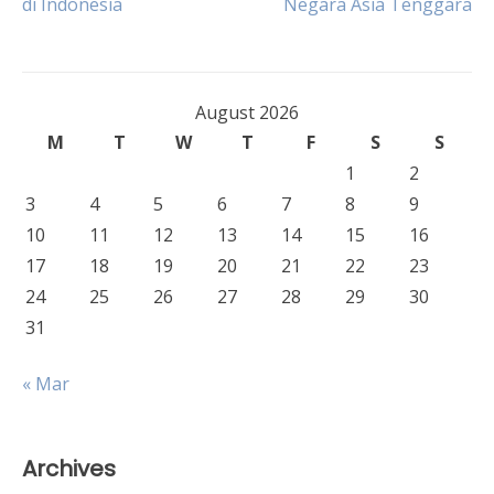
di Indonesia
Negara Asia Tenggara
navigation
August 2026
M
T
W
T
F
S
S
1
2
3
4
5
6
7
8
9
10
11
12
13
14
15
16
17
18
19
20
21
22
23
24
25
26
27
28
29
30
31
« Mar
Archives