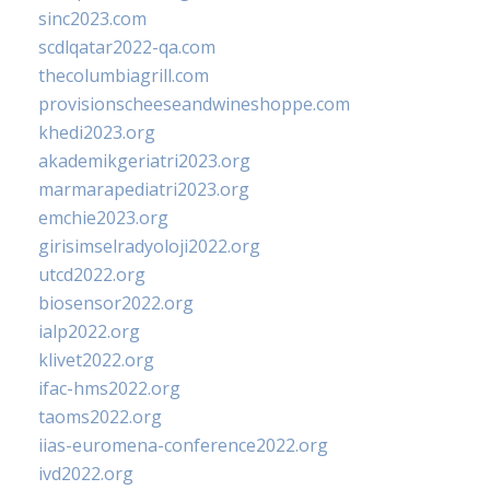
sinc2023.com
scdlqatar2022-qa.com
thecolumbiagrill.com
provisionscheeseandwineshoppe.com
khedi2023.org
akademikgeriatri2023.org
marmarapediatri2023.org
emchie2023.org
girisimselradyoloji2022.org
utcd2022.org
biosensor2022.org
ialp2022.org
klivet2022.org
ifac-hms2022.org
taoms2022.org
iias-euromena-conference2022.org
ivd2022.org