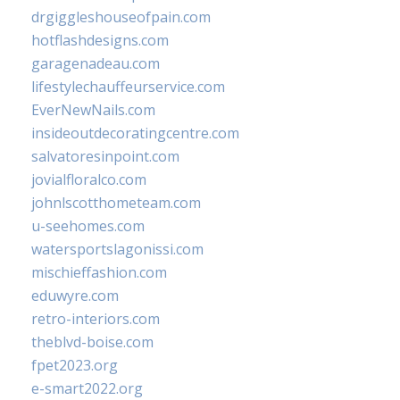
drgiggleshouseofpain.com
hotflashdesigns.com
garagenadeau.com
lifestylechauffeurservice.com
EverNewNails.com
insideoutdecoratingcentre.com
salvatoresinpoint.com
jovialfloralco.com
johnlscotthometeam.com
u-seehomes.com
watersportslagonissi.com
mischieffashion.com
eduwyre.com
retro-interiors.com
theblvd-boise.com
fpet2023.org
e-smart2022.org