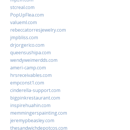
stcreal.com
PopUpFlea.com
valueml.com
rebeccatorresjewelry.com
jmpbliss.com
drjorgerico.com
queensushipa.com
wendyweimerdds.com
ameri-camp.com
hrsreceivables.com
empconst1.com
cinderella-support.com
bigpinkrestaurant.com
inspirehuahin.com
memmingerspainting.com
jeremypbeasley.com
thesandwichdepotcos.com