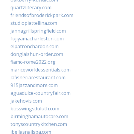
quartzliterary.com
friendsofbroderickpark.com
studiopiattellina.com
jannagrillspringfield.com
fujiyamacharleston.com
elpatronchardon.com
donglaishun-order.com
fiamc-rome2022.org
mariceworldessentials.com
lafisheriarestaurant.com
915jazzandmore.com
aguadulce-countryfair.com
jakehovis.com
bosswingsduluth.com
birminghamautocare.com
tonyscountrykitchen.com
jbellasnailspa.com