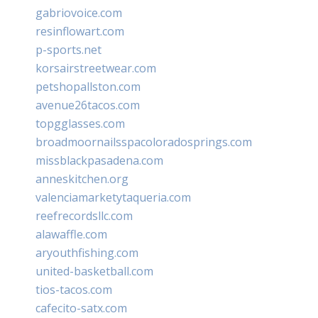
gabriovoice.com
resinflowart.com
p-sports.net
korsairstreetwear.com
petshopallston.com
avenue26tacos.com
topgglasses.com
broadmoornailsspacoloradosprings.com
missblackpasadena.com
anneskitchen.org
valenciamarketytaqueria.com
reefrecordsllc.com
alawaffle.com
aryouthfishing.com
united-basketball.com
tios-tacos.com
cafecito-satx.com