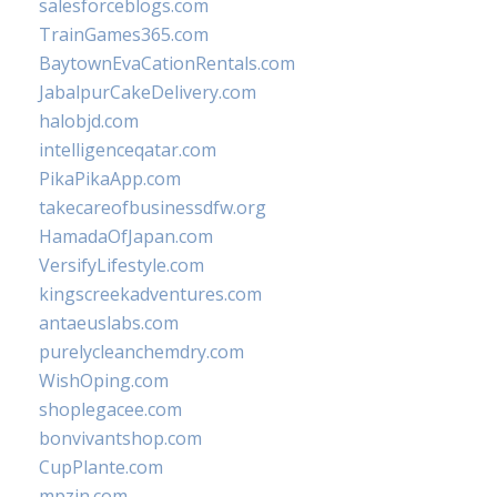
salesforceblogs.com
TrainGames365.com
BaytownEvaCationRentals.com
JabalpurCakeDelivery.com
halobjd.com
intelligenceqatar.com
PikaPikaApp.com
takecareofbusinessdfw.org
HamadaOfJapan.com
VersifyLifestyle.com
kingscreekadventures.com
antaeuslabs.com
purelycleanchemdry.com
WishOping.com
shoplegacee.com
bonvivantshop.com
CupPlante.com
mpzin.com