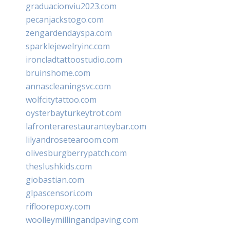
graduacionviu2023.com
pecanjackstogo.com
zengardendayspa.com
sparklejewelryinc.com
ironcladtattoostudio.com
bruinshome.com
annascleaningsvc.com
wolfcitytattoo.com
oysterbayturkeytrot.com
lafronterarestauranteybar.com
lilyandrosetearoom.com
olivesburgberrypatch.com
theslushkids.com
giobastian.com
glpascensori.com
rifloorepoxy.com
woolleymillingandpaving.com