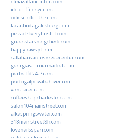
elmazatlanclinton.com
ideacoffeenyc.com
odieschillicothe.com
lacantinitagalesburg.com
pizzadeliverybristol.com
greenstarsmogcheck.com
happypawspl.com
callahansautoservicecenter.com
georgiascornermarket.com
perfectfit24-7.com
portugalprivatedriver.com
von-racer.com
coffeeshopcharleston.com
salon104mainstreet.com
alkaspringswater.com
318mainstreet8h.com
lovenailsspari.com
oakberry-kuwait.com