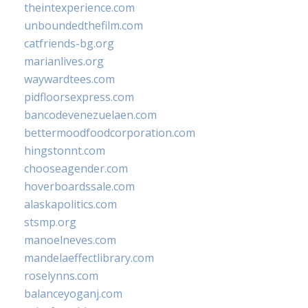
theintexperience.com
unboundedthefilm.com
catfriends-bg.org
marianlives.org
waywardtees.com
pidfloorsexpress.com
bancodevenezuelaen.com
bettermoodfoodcorporation.com
hingstonnt.com
chooseagender.com
hoverboardssale.com
alaskapolitics.com
stsmp.org
manoelneves.com
mandelaeffectlibrary.com
roselynns.com
balanceyoganj.com