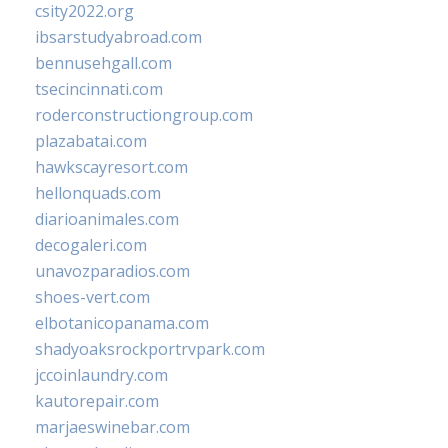
csity2022.org
ibsarstudyabroad.com
bennusehgall.com
tsecincinnati.com
roderconstructiongroup.com
plazabatai.com
hawkscayresort.com
hellonquads.com
diarioanimales.com
decogaleri.com
unavozparadios.com
shoes-vert.com
elbotanicopanama.com
shadyoaksrockportrvpark.com
jccoinlaundry.com
kautorepair.com
marjaeswinebar.com