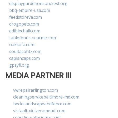
displaygardenonsuncrest.org
bbq-empire-usa.com
feedstoreva.com
drogopets.com
ediblechalk.com
tabletennisnearme.com
oaksofa.com
soultacohtx.com
capishcaps.com
gpsyfl.org
MEDIA PARTNER III
vwrepairarlington.com
cleaningservicebaltimore-md.com
beckslandscapeandfence.com
vistaaltadelveramendi.com
coastlinecateringnc.com