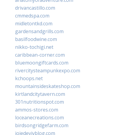
drivancastillo.com
cmmedspa.com
midletontkd.com
gardensandgrills.com
basilfoodwine.com
nikko-tochigi.net
caribbean-corner.com
bluemoongiftcards.com
rivercitysteampunkexpo.com
kchoops.net
mountainsideskateshop.com
kirtlandcitytavern.com
301nutritionspot.com
ammos-stores.com
loceanecreations.com
birdsongridgefarm.com
joiedevivblog.com