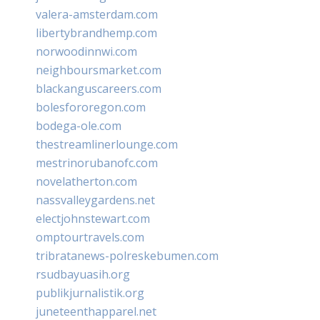
valera-amsterdam.com
libertybrandhemp.com
norwoodinnwi.com
neighboursmarket.com
blackanguscareers.com
bolesfororegon.com
bodega-ole.com
thestreamlinerlounge.com
mestrinorubanofc.com
novelatherton.com
nassvalleygardens.net
electjohnstewart.com
omptourtravels.com
tribratanews-polreskebumen.com
rsudbayuasih.org
publikjurnalistik.org
juneteenthapparel.net