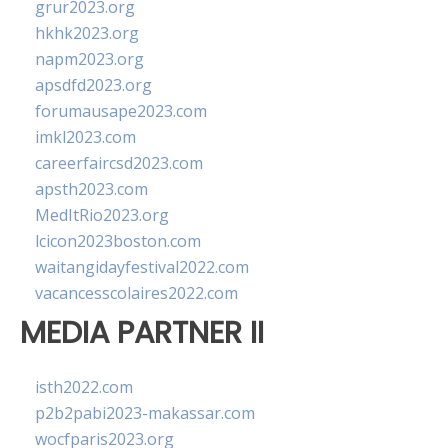
grur2023.org
hkhk2023.org
napm2023.org
apsdfd2023.org
forumausape2023.com
imkl2023.com
careerfaircsd2023.com
apsth2023.com
MedItRio2023.org
lcicon2023boston.com
waitangidayfestival2022.com
vacancesscolaires2022.com
MEDIA PARTNER II
isth2022.com
p2b2pabi2023-makassar.com
wocfparis2023.org