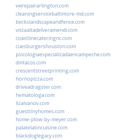
vwrepairarlington.com
cleaningservicebaltimore-md.com
beckslandscapeandfence.com
vistaaltadelveramendi.com
coastlinecateringnc.com
cuesburgershouston.com
psicologiaespecializadaencampeche.com
dmtacos.com
crescentstreetprinting.com
hornopizza.com
driveadragster.com
hematologa.com
lizaivanov.com
guesttinyhomes.com
home-plow-by-meyer.com
palatelatincuisine.com
blackdoglegacy.com