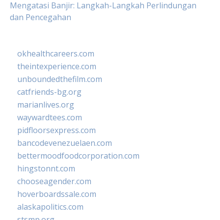
Mengatasi Banjir: Langkah-Langkah Perlindungan
dan Pencegahan
okhealthcareers.com
theintexperience.com
unboundedthefilm.com
catfriends-bg.org
marianlives.org
waywardtees.com
pidfloorsexpress.com
bancodevenezuelaen.com
bettermoodfoodcorporation.com
hingstonnt.com
chooseagender.com
hoverboardssale.com
alaskapolitics.com
stsmp.org