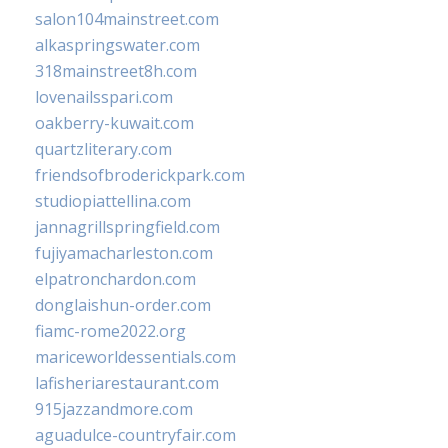
salon104mainstreet.com
alkaspringswater.com
318mainstreet8h.com
lovenailsspari.com
oakberry-kuwait.com
quartzliterary.com
friendsofbroderickpark.com
studiopiattellina.com
jannagrillspringfield.com
fujiyamacharleston.com
elpatronchardon.com
donglaishun-order.com
fiamc-rome2022.org
mariceworldessentials.com
lafisheriarestaurant.com
915jazzandmore.com
aguadulce-countryfair.com