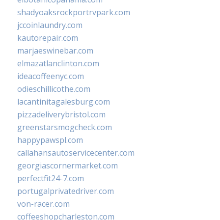
shadyoaksrockportrvpark.com
jccoinlaundry.com
kautorepair.com
marjaeswinebar.com
elmazatlanclinton.com
ideacoffeenyc.com
odieschillicothe.com
lacantinitagalesburg.com
pizzadeliverybristol.com
greenstarsmogcheck.com
happypawspl.com
callahansautoservicecenter.com
georgiascornermarket.com
perfectfit24-7.com
portugalprivatedriver.com
von-racer.com
coffeeshopcharleston.com