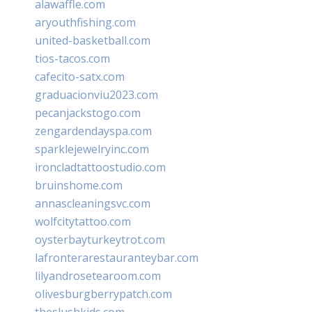
alawaffle.com
aryouthfishing.com
united-basketball.com
tios-tacos.com
cafecito-satx.com
graduacionviu2023.com
pecanjackstogo.com
zengardendayspa.com
sparklejewelryinc.com
ironcladtattoostudio.com
bruinshome.com
annascleaningsvc.com
wolfcitytattoo.com
oysterbayturkeytrot.com
lafronterarestauranteybar.com
lilyandrosetearoom.com
olivesburgberrypatch.com
theslushkids.com