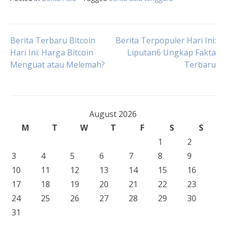
Post
Berita Terbaru Bitcoin
Berita Terpopuler Hari Ini:
Hari Ini: Harga Bitcoin
Liputan6 Ungkap Fakta
Menguat atau Melemah?
Terbaru
navigation
August 2026
M
T
W
T
F
S
S
1
2
3
4
5
6
7
8
9
10
11
12
13
14
15
16
17
18
19
20
21
22
23
24
25
26
27
28
29
30
31