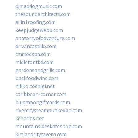
djmaddogmusic.com
thesoundarchitects.com
allin1roofing.com
keepjudgewebb.com
anatomyofadventure.com
drivancastillo.com
cmmedspa.com
midletontkd.com
gardensandgrills.com
basilfoodwine.com
nikko-tochigi.net
caribbean-corner.com
bluemoongiftcards.com
rivercitysteampunkexpo.com
kchoops.net
mountainsideskateshop.com
kirtlandcitytavern.com