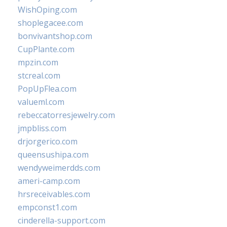
WishOping.com
shoplegacee.com
bonvivantshop.com
CupPlante.com
mpzin.com
stcreal.com
PopUpFlea.com
valueml.com
rebeccatorresjewelry.com
jmpbliss.com
drjorgerico.com
queensushipa.com
wendyweimerdds.com
ameri-camp.com
hrsreceivables.com
empconst1.com
cinderella-support.com