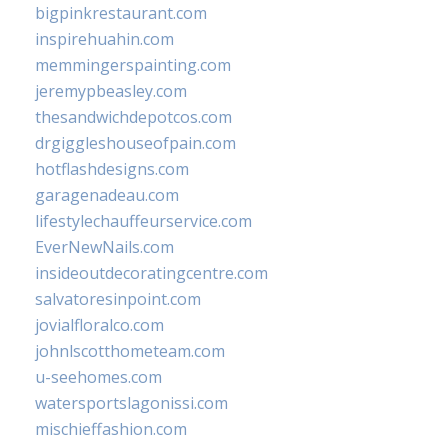
bigpinkrestaurant.com
inspirehuahin.com
memmingerspainting.com
jeremypbeasley.com
thesandwichdepotcos.com
drgiggleshouseofpain.com
hotflashdesigns.com
garagenadeau.com
lifestylechauffeurservice.com
EverNewNails.com
insideoutdecoratingcentre.com
salvatoresinpoint.com
jovialfloralco.com
johnlscotthometeam.com
u-seehomes.com
watersportslagonissi.com
mischieffashion.com