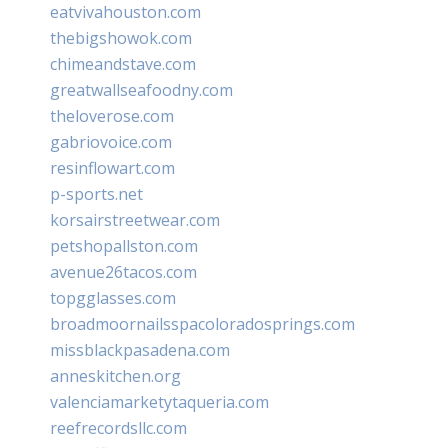
eatvivahouston.com
thebigshowok.com
chimeandstave.com
greatwallseafoodny.com
theloverose.com
gabriovoice.com
resinflowart.com
p-sports.net
korsairstreetwear.com
petshopallston.com
avenue26tacos.com
topgglasses.com
broadmoornailsspacoloradosprings.com
missblackpasadena.com
anneskitchen.org
valenciamarketytaqueria.com
reefrecordsllc.com