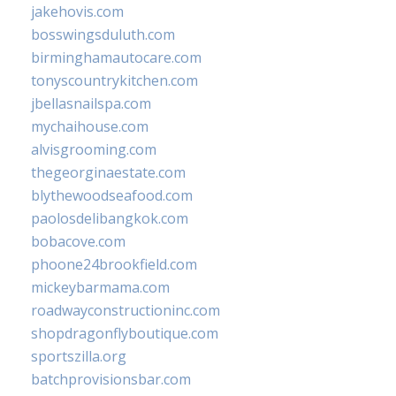
jakehovis.com
bosswingsduluth.com
birminghamautocare.com
tonyscountrykitchen.com
jbellasnailspa.com
mychaihouse.com
alvisgrooming.com
thegeorginaestate.com
blythewoodseafood.com
paolosdelibangkok.com
bobacove.com
phoone24brookfield.com
mickeybarmama.com
roadwayconstructioninc.com
shopdragonflyboutique.com
sportszilla.org
batchprovisionsbar.com