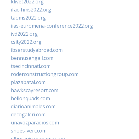
klivet2022.org
ifac-hms2022.org
taoms2022.org
iias-euromena-conference2022.org
ivd2022.org
csity2022.org
ibsarstudyabroad.com
bennusehgall.com
tsecincinnati.com
roderconstructiongroup.com
plazabatai.com
hawkscayresort.com
hellonquads.com
diarioanimales.com
decogaleri.com
unavozparadios.com
shoes-vert.com
elbotanicopanama.com