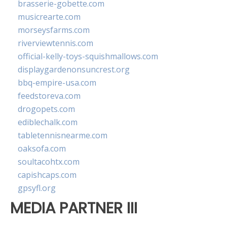
brasserie-gobette.com
musicrearte.com
morseysfarms.com
riverviewtennis.com
official-kelly-toys-squishmallows.com
displaygardenonsuncrest.org
bbq-empire-usa.com
feedstoreva.com
drogopets.com
ediblechalk.com
tabletennisnearme.com
oaksofa.com
soultacohtx.com
capishcaps.com
gpsyfl.org
MEDIA PARTNER III