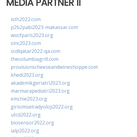
MEDIA PARTNER II
isth2022.com
p2b2pabi2023-makassar.com
wocfparis2023.org
sinc2023.com
scdlqatar2022-qa.com
thecolumbiagrill.com
provisionscheeseandwineshoppe.com
khedi2023.org
akademikgeriatri2023.org
marmarapediatri2023.org
emchie2023.org
girisimselradyoloji2022.org
utcd2022.org
biosensor2022.org
ialp2022.org