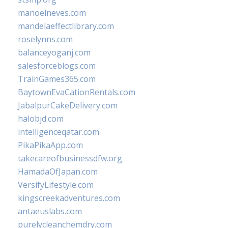
manoelneves.com
mandelaeffectlibrary.com
roselynns.com
balanceyoganj.com
salesforceblogs.com
TrainGames365.com
BaytownEvaCationRentals.com
JabalpurCakeDelivery.com
halobjd.com
intelligenceqatar.com
PikaPikaApp.com
takecareofbusinessdfw.org
HamadaOfJapan.com
VersifyLifestyle.com
kingscreekadventures.com
antaeuslabs.com
purelycleanchemdry.com