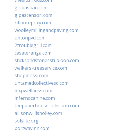
giobastian.com
glpascensori.com
rifloorepoxy.com
woolleymillingandpaving.com
uptonpvd.com
2troublegrill.com
casateranga.com
sticksandstonesstudiooh.com
walkers-treeservice.com
shopmossi.com
untamedcollectivesd.com
mxpwellness.com
infernocanine.com
thepaperhousecollection.com
allisonwillisholley.com
solslite.org
portwayinn.com