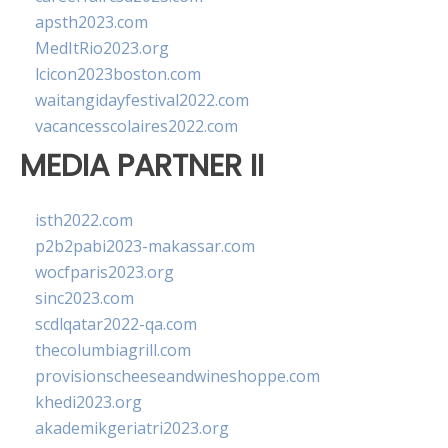
apsth2023.com
MedItRio2023.org
lcicon2023boston.com
waitangidayfestival2022.com
vacancesscolaires2022.com
MEDIA PARTNER II
isth2022.com
p2b2pabi2023-makassar.com
wocfparis2023.org
sinc2023.com
scdlqatar2022-qa.com
thecolumbiagrill.com
provisionscheeseandwineshoppe.com
khedi2023.org
akademikgeriatri2023.org