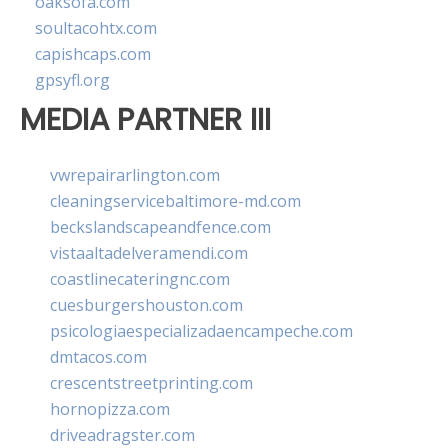
oaksofa.com
soultacohtx.com
capishcaps.com
gpsyfl.org
MEDIA PARTNER III
vwrepairarlington.com
cleaningservicebaltimore-md.com
beckslandscapeandfence.com
vistaaltadelveramendi.com
coastlinecateringnc.com
cuesburgershouston.com
psicologiaespecializadaencampeche.com
dmtacos.com
crescentstreetprinting.com
hornopizza.com
driveadragster.com