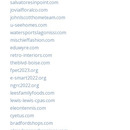
salvatoresinpoint.com
jovialfloralco.com
johnlscotthometeam.com
u-seehomes.com
watersportslagonissi.com
mischieffashion.com
eduwyre.com
retro-interiors.com
theblvd-boise.com
fpet2023.org
e-smart2022.org
ngrc2022.org
leesfamilyfoods.com
lewis-lewis-cpas.com
eleontennis.com
cyetus.com
bradfordshops.com