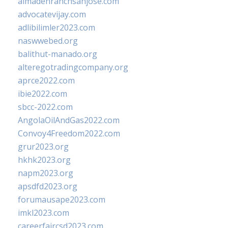
almadenranchsanjose.com
advocatevijay.com
adlibilimler2023.com
naswwebed.org
balithut-manado.org
alteregotradingcompany.org
aprce2022.com
ibie2022.com
sbcc-2022.com
AngolaOilAndGas2022.com
Convoy4Freedom2022.com
grur2023.org
hkhk2023.org
napm2023.org
apsdfd2023.org
forumausape2023.com
imkl2023.com
careerfaircsd2023.com