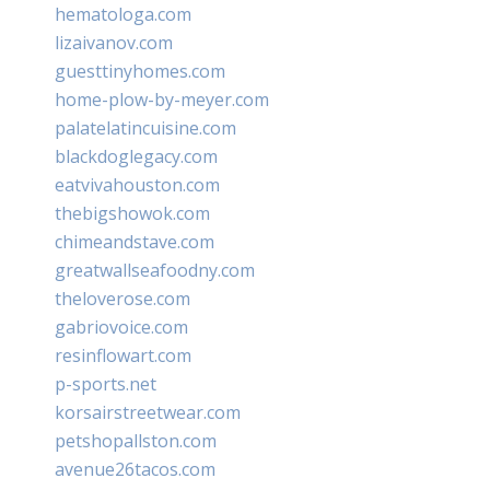
hematologa.com
lizaivanov.com
guesttinyhomes.com
home-plow-by-meyer.com
palatelatincuisine.com
blackdoglegacy.com
eatvivahouston.com
thebigshowok.com
chimeandstave.com
greatwallseafoodny.com
theloverose.com
gabriovoice.com
resinflowart.com
p-sports.net
korsairstreetwear.com
petshopallston.com
avenue26tacos.com