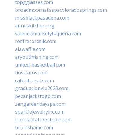
topgglasses.com
broadmoornailsspacoloradosprings.com
missblackpasadena.com
anneskitchen.org
valenciamarketytaqueria.com
reefrecordsllc.com
alawaffle.com
aryouthfishing.com
united-basketball.com
tios-tacos.com
cafecito-satx.com
graduacionviu2023.com
pecanjackstogo.com
zengardendayspa.com
sparklejewelryinc.com
ironcladtattoostudio.com
bruinshome.com