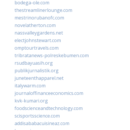
bodega-ole.com
thestreamlinerlounge.com
mestrinorubanofc.com
novelatherton.com
nassvalleygardens.net
electjohnstewart.com
omptourtravels.com
tribratanews-polreskebumen.com
rsudbayuasih.org
publikjurnalistik.org
juneteenthapparel.net
italywarm.com
journaloffinanceeconomics.com
kvk-kumari.org
foodscienceandtechnology.com
scisportsscience.com
addisababacuisineaz.com