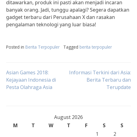
ditawarkan, produk ini pasti akan menjadi incaran
banyak orang. Jadi, tunggu apalagi? Segera dapatkan
gadget terbaru dari Perusahaan X dan rasakan
pengalaman teknologi yang luar biasa!
Posted in
Berita Terpopuler
Tagged
berita terpopuler
Post
Asian Games 2018:
Informasi Terkini dari Asia:
Kejayaan Indonesia di
Berita Terbaru dan
Pesta Olahraga Asia
Terupdate
navigation
August 2026
M
T
W
T
F
S
S
1
2