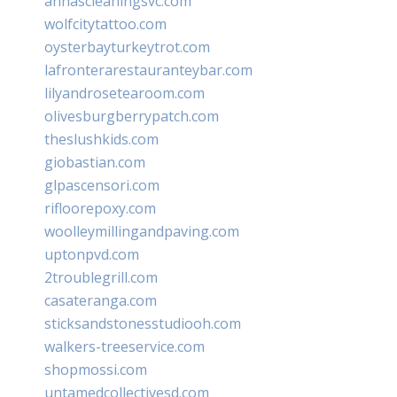
annascleaningsvc.com
wolfcitytattoo.com
oysterbayturkeytrot.com
lafronterarestauranteybar.com
lilyandrosetearoom.com
olivesburgberrypatch.com
theslushkids.com
giobastian.com
glpascensori.com
rifloorepoxy.com
woolleymillingandpaving.com
uptonpvd.com
2troublegrill.com
casateranga.com
sticksandstonesstudiooh.com
walkers-treeservice.com
shopmossi.com
untamedcollectivesd.com