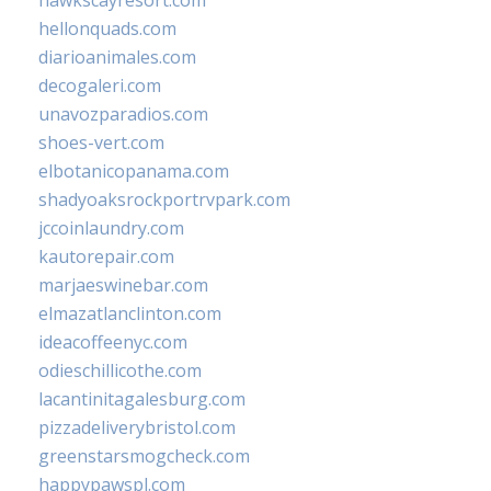
hawkscayresort.com
hellonquads.com
diarioanimales.com
decogaleri.com
unavozparadios.com
shoes-vert.com
elbotanicopanama.com
shadyoaksrockportrvpark.com
jccoinlaundry.com
kautorepair.com
marjaeswinebar.com
elmazatlanclinton.com
ideacoffeenyc.com
odieschillicothe.com
lacantinitagalesburg.com
pizzadeliverybristol.com
greenstarsmogcheck.com
happypawspl.com