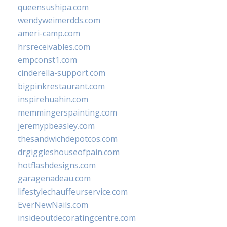
queensushipa.com
wendyweimerdds.com
ameri-camp.com
hrsreceivables.com
empconst1.com
cinderella-support.com
bigpinkrestaurant.com
inspirehuahin.com
memmingerspainting.com
jeremypbeasley.com
thesandwichdepotcos.com
drgiggleshouseofpain.com
hotflashdesigns.com
garagenadeau.com
lifestylechauffeurservice.com
EverNewNails.com
insideoutdecoratingcentre.com