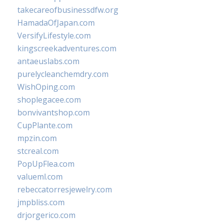
takecareofbusinessdfw.org
HamadaOfJapan.com
VersifyLifestyle.com
kingscreekadventures.com
antaeuslabs.com
purelycleanchemdry.com
WishOping.com
shoplegacee.com
bonvivantshop.com
CupPlante.com
mpzin.com
stcreal.com
PopUpFlea.com
valueml.com
rebeccatorresjewelry.com
jmpbliss.com
drjorgerico.com