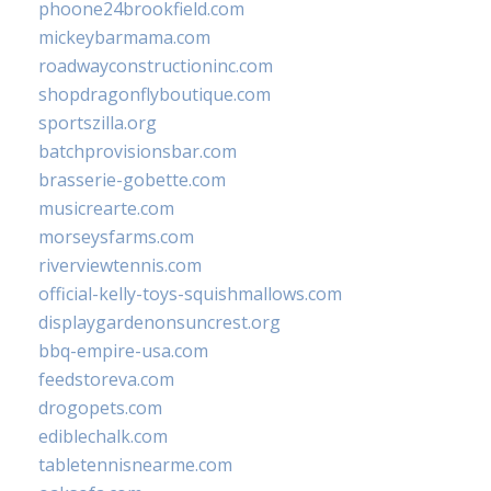
phoone24brookfield.com
mickeybarmama.com
roadwayconstructioninc.com
shopdragonflyboutique.com
sportszilla.org
batchprovisionsbar.com
brasserie-gobette.com
musicrearte.com
morseysfarms.com
riverviewtennis.com
official-kelly-toys-squishmallows.com
displaygardenonsuncrest.org
bbq-empire-usa.com
feedstoreva.com
drogopets.com
ediblechalk.com
tabletennisnearme.com