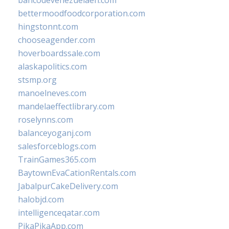
bancodevenezuelaen.com
bettermoodfoodcorporation.com
hingstonnt.com
chooseagender.com
hoverboardssale.com
alaskapolitics.com
stsmp.org
manoelneves.com
mandelaeffectlibrary.com
roselynns.com
balanceyoganj.com
salesforceblogs.com
TrainGames365.com
BaytownEvaCationRentals.com
JabalpurCakeDelivery.com
halobjd.com
intelligenceqatar.com
PikaPikaApp.com