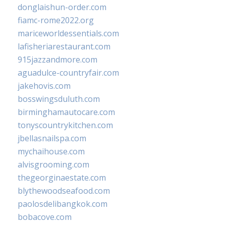
donglaishun-order.com
fiamc-rome2022.org
mariceworldessentials.com
lafisheriarestaurant.com
915jazzandmore.com
aguadulce-countryfair.com
jakehovis.com
bosswingsduluth.com
birminghamautocare.com
tonyscountrykitchen.com
jbellasnailspa.com
mychaihouse.com
alvisgrooming.com
thegeorginaestate.com
blythewoodseafood.com
paolosdelibangkok.com
bobacove.com