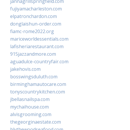
jannagrillspringfield.com
fujiyamacharleston.com
elpatronchardon.com
donglaishun-order.com
fiamc-rome2022.org
mariceworldessentials.com
lafisheriarestaurant.com
915jazzandmore.com
aguadulce-countryfair.com
jakehovis.com
bosswingsduluth.com
birminghamautocare.com
tonyscountrykitchen.com
jbellasnailspa.com
mychaihouse.com
alvisgrooming.com
thegeorginaestate.com
blythewoodseafood.com