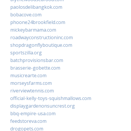
paolosdelibangkok.com
bobacove.com
phoone24brookfield.com
mickeybarmama.com
roadwayconstructioninc.com
shopdragonflyboutique.com
sportszilla.org
batchprovisionsbar.com
brasserie-gobette.com
musicrearte.com
morseysfarms.com
riverviewtennis.com
official-kelly-toys-squishmallows.com
displaygardenonsuncrest.org
bbq-empire-usa.com
feedstoreva.com
drogopets.com