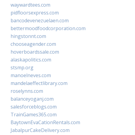
waywardtees.com
pidfloorsexpress.com
bancodevenezuelaen.com
bettermoodfoodcorporation.com
hingstonnt.com
chooseagender.com
hoverboardssale.com
alaskapolitics.com
stsmp.org
manoelneves.com
mandelaeffectlibrary.com
roselynns.com
balanceyoganj.com
salesforceblogs.com
TrainGames365.com
BaytownEvaCationRentals.com
JabalpurCakeDelivery.com