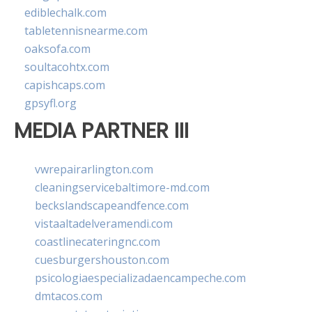
ediblechalk.com
tabletennisnearme.com
oaksofa.com
soultacohtx.com
capishcaps.com
gpsyfl.org
MEDIA PARTNER III
vwrepairarlington.com
cleaningservicebaltimore-md.com
beckslandscapeandfence.com
vistaaltadelveramendi.com
coastlinecateringnc.com
cuesburgershouston.com
psicologiaespecializadaencampeche.com
dmtacos.com