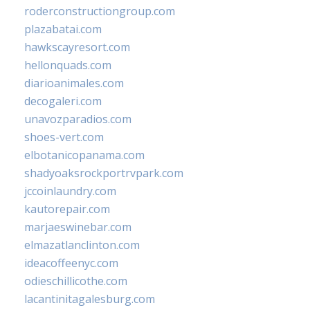
roderconstructiongroup.com
plazabatai.com
hawkscayresort.com
hellonquads.com
diarioanimales.com
decogaleri.com
unavozparadios.com
shoes-vert.com
elbotanicopanama.com
shadyoaksrockportrvpark.com
jccoinlaundry.com
kautorepair.com
marjaeswinebar.com
elmazatlanclinton.com
ideacoffeenyc.com
odieschillicothe.com
lacantinitagalesburg.com