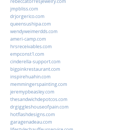
rebeccatorresjewelry.com
jmpbliss.com
drjorgerico.com
queensushipa.com
wendyweimerdds.com
ameri-camp.com
hrsreceivables.com
empconst1.com
cinderella-support.com
bigpinkrestaurant.com
inspirehuahin.com
memmingerspainting.com
jeremypbeasley.com
thesandwichdepotcos.com
drgiggleshouseofpain.com
hotflashdesigns.com
garagenadeau.com
lifestylechauffeurservice.com