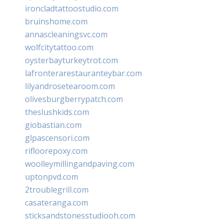
ironcladtattoostudio.com
bruinshome.com
annascleaningsvc.com
wolfcitytattoo.com
oysterbayturkeytrot.com
lafronterarestauranteybar.com
lilyandrosetearoom.com
olivesburgberrypatch.com
theslushkids.com
giobastian.com
glpascensori.com
rifloorepoxy.com
woolleymillingandpaving.com
uptonpvd.com
2troublegrill.com
casateranga.com
sticksandstonesstudiooh.com