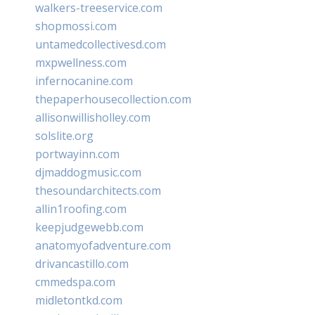
walkers-treeservice.com
shopmossi.com
untamedcollectivesd.com
mxpwellness.com
infernocanine.com
thepaperhousecollection.com
allisonwillisholley.com
solslite.org
portwayinn.com
djmaddogmusic.com
thesoundarchitects.com
allin1roofing.com
keepjudgewebb.com
anatomyofadventure.com
drivancastillo.com
cmmedspa.com
midletontkd.com