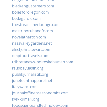
blackanguscareers.com
bolesfororegon.com
bodega-ole.com
thestreamlinerlounge.com
mestrinorubanofc.com
novelatherton.com
nassvalleygardens.net
electjohnstewart.com
omptourtravels.com
tribratanews-polreskebumen.com
rsudbayuasih.org
publikjurnalistik.org
juneteenthapparel.net
italywarm.com
journaloffinanceeconomics.com
kvk-kumari.org
foodscienceandtechnology.com