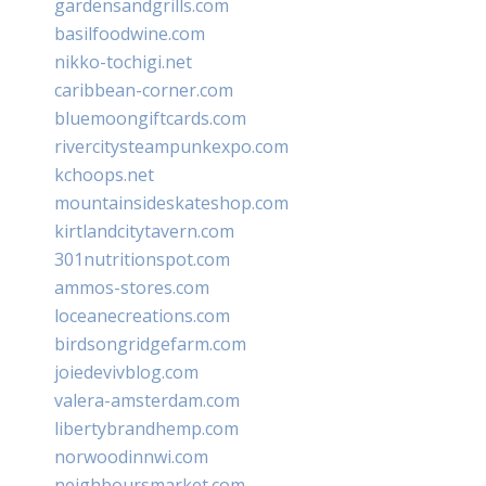
gardensandgrills.com
basilfoodwine.com
nikko-tochigi.net
caribbean-corner.com
bluemoongiftcards.com
rivercitysteampunkexpo.com
kchoops.net
mountainsideskateshop.com
kirtlandcitytavern.com
301nutritionspot.com
ammos-stores.com
loceanecreations.com
birdsongridgefarm.com
joiedevivblog.com
valera-amsterdam.com
libertybrandhemp.com
norwoodinnwi.com
neighboursmarket.com