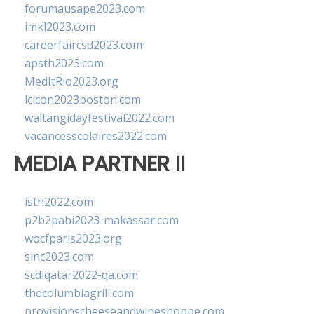
forumausape2023.com
imkl2023.com
careerfaircsd2023.com
apsth2023.com
MedItRio2023.org
lcicon2023boston.com
waitangidayfestival2022.com
vacancesscolaires2022.com
MEDIA PARTNER II
isth2022.com
p2b2pabi2023-makassar.com
wocfparis2023.org
sinc2023.com
scdlqatar2022-qa.com
thecolumbiagrill.com
provisionscheeseandwineshoppe.com