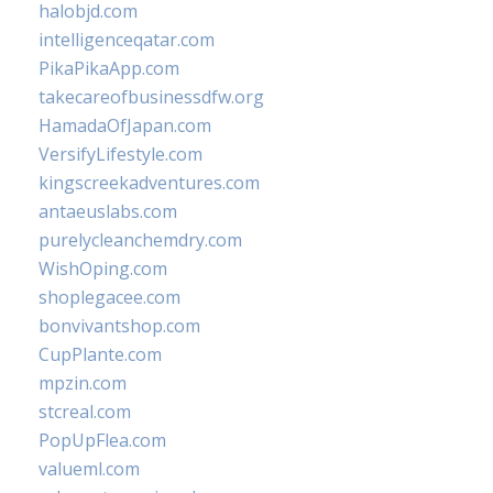
halobjd.com
intelligenceqatar.com
PikaPikaApp.com
takecareofbusinessdfw.org
HamadaOfJapan.com
VersifyLifestyle.com
kingscreekadventures.com
antaeuslabs.com
purelycleanchemdry.com
WishOping.com
shoplegacee.com
bonvivantshop.com
CupPlante.com
mpzin.com
stcreal.com
PopUpFlea.com
valueml.com