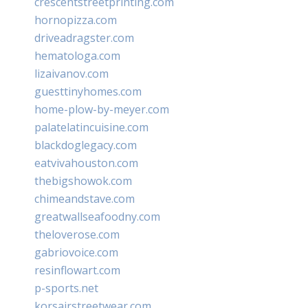
crescentstreetprinting.com
hornopizza.com
driveadragster.com
hematologa.com
lizaivanov.com
guesttinyhomes.com
home-plow-by-meyer.com
palatelatincuisine.com
blackdoglegacy.com
eatvivahouston.com
thebigshowok.com
chimeandstave.com
greatwallseafoodny.com
theloverose.com
gabriovoice.com
resinflowart.com
p-sports.net
korsairstreetwear.com