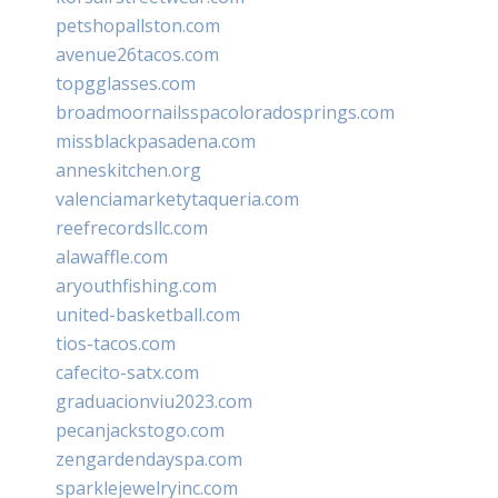
petshopallston.com
avenue26tacos.com
topgglasses.com
broadmoornailsspacoloradosprings.com
missblackpasadena.com
anneskitchen.org
valenciamarketytaqueria.com
reefrecordsllc.com
alawaffle.com
aryouthfishing.com
united-basketball.com
tios-tacos.com
cafecito-satx.com
graduacionviu2023.com
pecanjackstogo.com
zengardendayspa.com
sparklejewelryinc.com