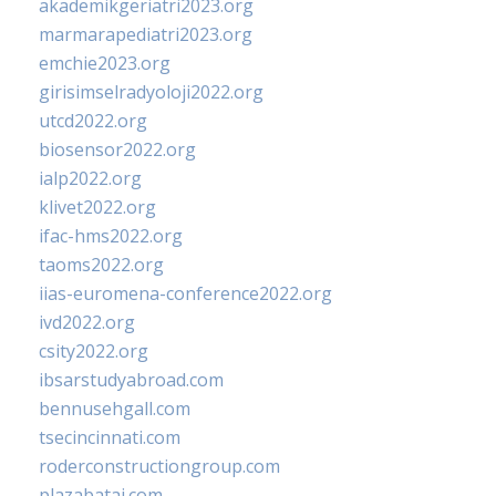
akademikgeriatri2023.org
marmarapediatri2023.org
emchie2023.org
girisimselradyoloji2022.org
utcd2022.org
biosensor2022.org
ialp2022.org
klivet2022.org
ifac-hms2022.org
taoms2022.org
iias-euromena-conference2022.org
ivd2022.org
csity2022.org
ibsarstudyabroad.com
bennusehgall.com
tsecincinnati.com
roderconstructiongroup.com
plazabatai.com