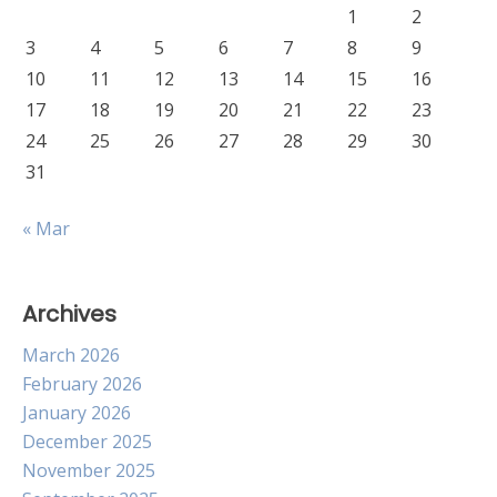
1
2
3
4
5
6
7
8
9
10
11
12
13
14
15
16
17
18
19
20
21
22
23
24
25
26
27
28
29
30
31
« Mar
Archives
March 2026
February 2026
January 2026
December 2025
November 2025