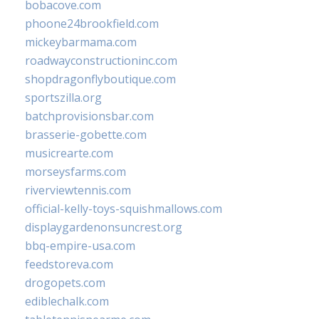
bobacove.com
phoone24brookfield.com
mickeybarmama.com
roadwayconstructioninc.com
shopdragonflyboutique.com
sportszilla.org
batchprovisionsbar.com
brasserie-gobette.com
musicrearte.com
morseysfarms.com
riverviewtennis.com
official-kelly-toys-squishmallows.com
displaygardenonsuncrest.org
bbq-empire-usa.com
feedstoreva.com
drogopets.com
ediblechalk.com