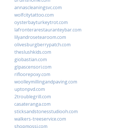
annascleaningsvc.com
wolfcitytattoo.com
oysterbayturkeytrot.com
lafronterarestauranteybar.com
lilyandrosetearoom.com
olivesburgberrypatch.com
theslushkids.com
giobastian.com
glpascensori.com
rifloorepoxy.com
woolleymillingandpaving.com
uptonpvd.com
2troublegrill.com
casateranga.com
sticksandstonesstudiooh.com
walkers-treeservice.com
shopmossi.com