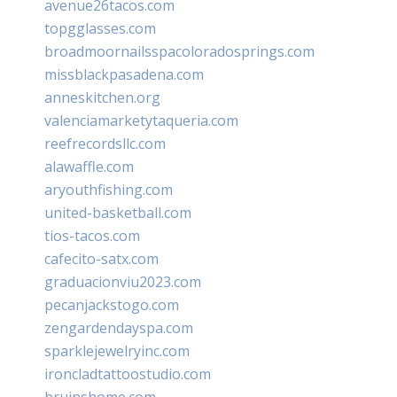
avenue26tacos.com
topgglasses.com
broadmoornailsspacoloradosprings.com
missblackpasadena.com
anneskitchen.org
valenciamarketytaqueria.com
reefrecordsllc.com
alawaffle.com
aryouthfishing.com
united-basketball.com
tios-tacos.com
cafecito-satx.com
graduacionviu2023.com
pecanjackstogo.com
zengardendayspa.com
sparklejewelryinc.com
ironcladtattoostudio.com
bruinshome.com