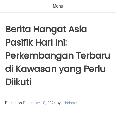
Menu
Berita Hangat Asia
Pasifik Hari Ini:
Perkembangan Terbaru
di Kawasan yang Perlu
Diikuti
Posted on
December 18, 2024
by
adminbob