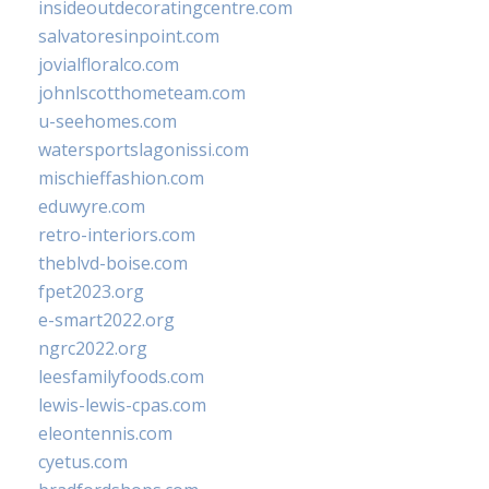
insideoutdecoratingcentre.com
salvatoresinpoint.com
jovialfloralco.com
johnlscotthometeam.com
u-seehomes.com
watersportslagonissi.com
mischieffashion.com
eduwyre.com
retro-interiors.com
theblvd-boise.com
fpet2023.org
e-smart2022.org
ngrc2022.org
leesfamilyfoods.com
lewis-lewis-cpas.com
eleontennis.com
cyetus.com