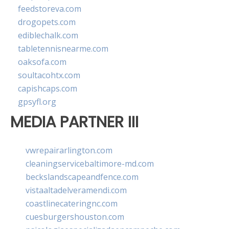
feedstoreva.com
drogopets.com
ediblechalk.com
tabletennisnearme.com
oaksofa.com
soultacohtx.com
capishcaps.com
gpsyfl.org
MEDIA PARTNER III
vwrepairarlington.com
cleaningservicebaltimore-md.com
beckslandscapeandfence.com
vistaaltadelveramendi.com
coastlinecateringnc.com
cuesburgershouston.com