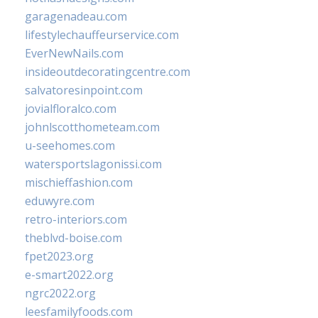
garagenadeau.com
lifestylechauffeurservice.com
EverNewNails.com
insideoutdecoratingcentre.com
salvatoresinpoint.com
jovialfloralco.com
johnlscotthometeam.com
u-seehomes.com
watersportslagonissi.com
mischieffashion.com
eduwyre.com
retro-interiors.com
theblvd-boise.com
fpet2023.org
e-smart2022.org
ngrc2022.org
leesfamilyfoods.com