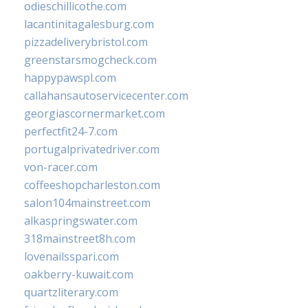
odieschillicothe.com
lacantinitagalesburg.com
pizzadeliverybristol.com
greenstarsmogcheck.com
happypawspl.com
callahansautoservicecenter.com
georgiascornermarket.com
perfectfit24-7.com
portugalprivatedriver.com
von-racer.com
coffeeshopcharleston.com
salon104mainstreet.com
alkaspringswater.com
318mainstreet8h.com
lovenailsspari.com
oakberry-kuwait.com
quartzliterary.com