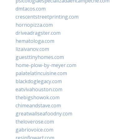
psicologiaespecializadaencampeche.com
dmtacos.com
crescentstreetprinting.com
hornopizza.com
driveadragster.com
hematologa.com
lizaivanov.com
guesttinyhomes.com
home-plow-by-meyer.com
palatelatincuisine.com
blackdoglegacy.com
eatvivahouston.com
thebigshowok.com
chimeandstave.com
greatwallseafoodny.com
theloverose.com
gabriovoice.com
resinflowart.com