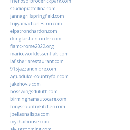
friendsofbroderickpark.com
studiopiattellina.com
jannagrillspringfield.com
fujiyamacharleston.com
elpatronchardon.com
donglaishun-order.com
fiamc-rome2022.org
mariceworldessentials.com
lafisheriarestaurant.com
915jazzandmore.com
aguadulce-countryfair.com
jakehovis.com
bosswingsduluth.com
birminghamautocare.com
tonyscountrykitchen.com
jbellasnailspa.com
mychaihouse.com
alvisgrooming.com