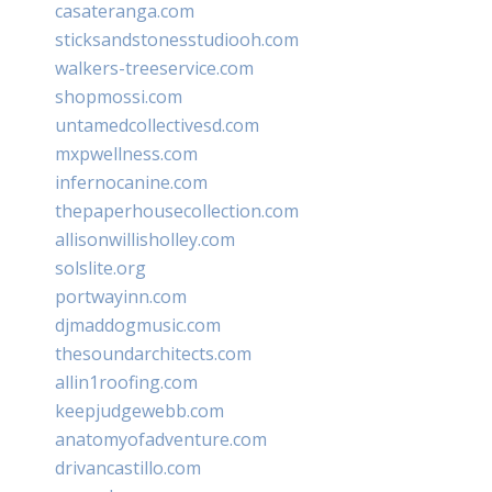
casateranga.com
sticksandstonesstudiooh.com
walkers-treeservice.com
shopmossi.com
untamedcollectivesd.com
mxpwellness.com
infernocanine.com
thepaperhousecollection.com
allisonwillisholley.com
solslite.org
portwayinn.com
djmaddogmusic.com
thesoundarchitects.com
allin1roofing.com
keepjudgewebb.com
anatomyofadventure.com
drivancastillo.com