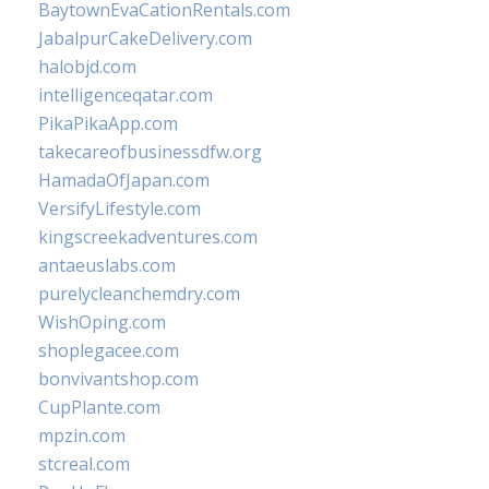
BaytownEvaCationRentals.com
JabalpurCakeDelivery.com
halobjd.com
intelligenceqatar.com
PikaPikaApp.com
takecareofbusinessdfw.org
HamadaOfJapan.com
VersifyLifestyle.com
kingscreekadventures.com
antaeuslabs.com
purelycleanchemdry.com
WishOping.com
shoplegacee.com
bonvivantshop.com
CupPlante.com
mpzin.com
stcreal.com