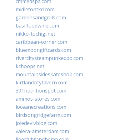
cmmedspa.com
midletontkd.com
gardensandgrills.com
basilfoodwine.com
nikko-tochigi.net
caribbean-corner.com
bluemoongiftcards.com
rivercitysteampunkexpo.com
kchoops.net
mountainsideskateshop.com
kirtlandcitytavern.com
301nutritionspot.com
ammos-stores.com
loceanecreations.com
birdsongridgefarm.com
joiedevivblog.com
valera-amsterdam.com
libertybrandhemp.com