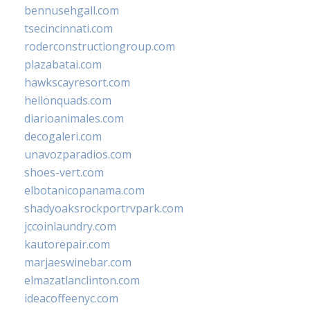
bennusehgall.com
tsecincinnati.com
roderconstructiongroup.com
plazabatai.com
hawkscayresort.com
hellonquads.com
diarioanimales.com
decogaleri.com
unavozparadios.com
shoes-vert.com
elbotanicopanama.com
shadyoaksrockportrvpark.com
jccoinlaundry.com
kautorepair.com
marjaeswinebar.com
elmazatlanclinton.com
ideacoffeenyc.com