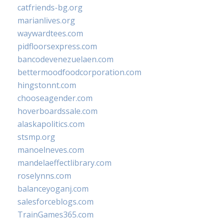
catfriends-bg.org
marianlives.org
waywardtees.com
pidfloorsexpress.com
bancodevenezuelaen.com
bettermoodfoodcorporation.com
hingstonnt.com
chooseagender.com
hoverboardssale.com
alaskapolitics.com
stsmp.org
manoelneves.com
mandelaeffectlibrary.com
roselynns.com
balanceyoganj.com
salesforceblogs.com
TrainGames365.com