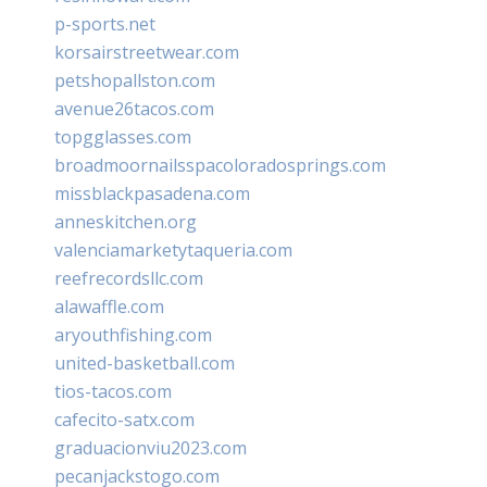
p-sports.net
korsairstreetwear.com
petshopallston.com
avenue26tacos.com
topgglasses.com
broadmoornailsspacoloradosprings.com
missblackpasadena.com
anneskitchen.org
valenciamarketytaqueria.com
reefrecordsllc.com
alawaffle.com
aryouthfishing.com
united-basketball.com
tios-tacos.com
cafecito-satx.com
graduacionviu2023.com
pecanjackstogo.com