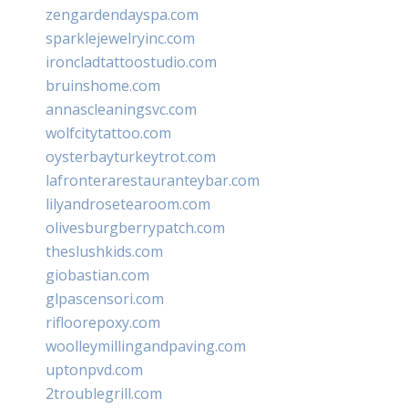
zengardendayspa.com
sparklejewelryinc.com
ironcladtattoostudio.com
bruinshome.com
annascleaningsvc.com
wolfcitytattoo.com
oysterbayturkeytrot.com
lafronterarestauranteybar.com
lilyandrosetearoom.com
olivesburgberrypatch.com
theslushkids.com
giobastian.com
glpascensori.com
rifloorepoxy.com
woolleymillingandpaving.com
uptonpvd.com
2troublegrill.com