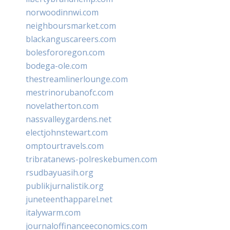
norwoodinnwi.com
neighboursmarket.com
blackanguscareers.com
bolesfororegon.com
bodega-ole.com
thestreamlinerlounge.com
mestrinorubanofc.com
novelatherton.com
nassvalleygardens.net
electjohnstewart.com
omptourtravels.com
tribratanews-polreskebumen.com
rsudbayuasih.org
publikjurnalistik.org
juneteenthapparel.net
italywarm.com
journaloffinanceeconomics.com