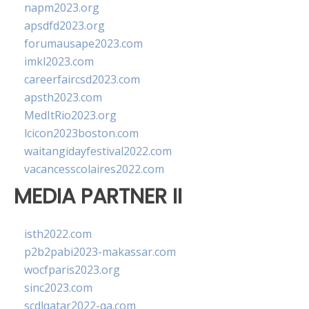
napm2023.org
apsdfd2023.org
forumausape2023.com
imkl2023.com
careerfaircsd2023.com
apsth2023.com
MedItRio2023.org
lcicon2023boston.com
waitangidayfestival2022.com
vacancesscolaires2022.com
MEDIA PARTNER II
isth2022.com
p2b2pabi2023-makassar.com
wocfparis2023.org
sinc2023.com
scdlqatar2022-qa.com