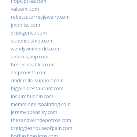
PopUpFlea.com
valueml.com
rebeccatorresjewelry.com
jmpbliss.com
drjorgerico.com
queensushipa.com
wendyweimerdds.com
ameri-camp.com
hrsreceivables.com
empconst1.com
cinderella-support.com
bigpinkrestaurant.com
inspirehuahin.com
memmingerspainting.com
jeremypbeasley.com
thesandwichdepotcos.com
drgiggleshouseofpain.com
hotflashdesigns.com