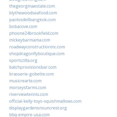
thegeorginaestate.com
blythewoodseafood.com
paolosdelibangkok.com
bobacove.com
phoone24brookfield.com
mickeybarmama.com
roadwayconstructioninc.com
shopdragonflyboutique.com
sportszilla.org
batchprovisionsbar.com
brasserie-gobette.com
musicrearte.com
morseysfarms.com
riverviewtennis.com
official-kelly-toys-squishmallows.com
displaygardenonsuncrest.org
bbq-empire-usa.com