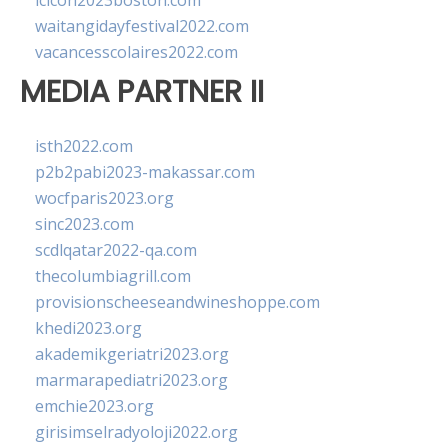
lcicon2023boston.com
waitangidayfestival2022.com
vacancesscolaires2022.com
MEDIA PARTNER II
isth2022.com
p2b2pabi2023-makassar.com
wocfparis2023.org
sinc2023.com
scdlqatar2022-qa.com
thecolumbiagrill.com
provisionscheeseandwineshoppe.com
khedi2023.org
akademikgeriatri2023.org
marmarapediatri2023.org
emchie2023.org
girisimselradyoloji2022.org