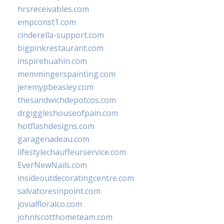
hrsreceivables.com
empconst1.com
cinderella-support.com
bigpinkrestaurant.com
inspirehuahin.com
memmingerspainting.com
jeremypbeasley.com
thesandwichdepotcos.com
drgiggleshouseofpain.com
hotflashdesigns.com
garagenadeau.com
lifestylechauffeurservice.com
EverNewNails.com
insideoutdecoratingcentre.com
salvatoresinpoint.com
jovialfloralco.com
johnlscotthometeam.com