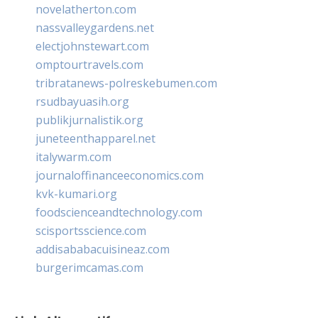
novelatherton.com
nassvalleygardens.net
electjohnstewart.com
omptourtravels.com
tribratanews-polreskebumen.com
rsudbayuasih.org
publikjurnalistik.org
juneteenthapparel.net
italywarm.com
journaloffinanceeconomics.com
kvk-kumari.org
foodscienceandtechnology.com
scisportsscience.com
addisababacuisineaz.com
burgerimcamas.com