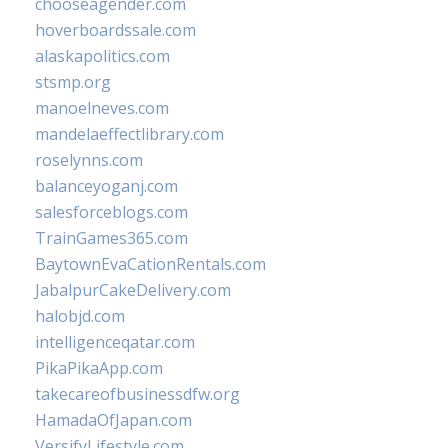
chooseagender.com
hoverboardssale.com
alaskapolitics.com
stsmp.org
manoelneves.com
mandelaeffectlibrary.com
roselynns.com
balanceyoganj.com
salesforceblogs.com
TrainGames365.com
BaytownEvaCationRentals.com
JabalpurCakeDelivery.com
halobjd.com
intelligenceqatar.com
PikaPikaApp.com
takecareofbusinessdfw.org
HamadaOfJapan.com
VersifyLifestyle.com