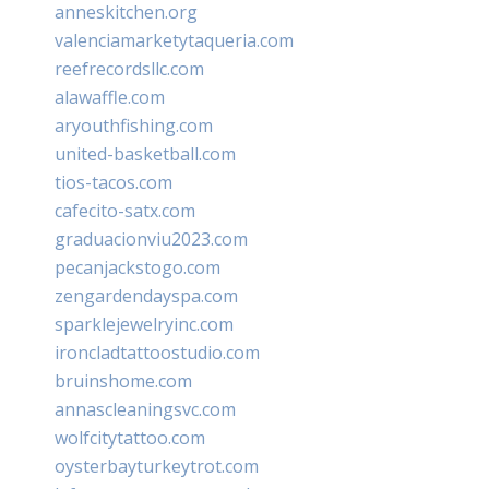
anneskitchen.org
valenciamarketytaqueria.com
reefrecordsllc.com
alawaffle.com
aryouthfishing.com
united-basketball.com
tios-tacos.com
cafecito-satx.com
graduacionviu2023.com
pecanjackstogo.com
zengardendayspa.com
sparklejewelryinc.com
ironcladtattoostudio.com
bruinshome.com
annascleaningsvc.com
wolfcitytattoo.com
oysterbayturkeytrot.com