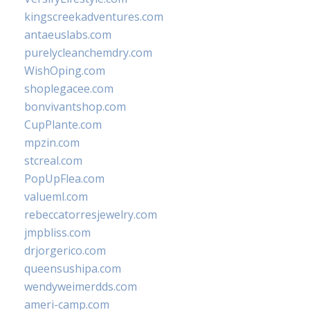
kingscreekadventures.com
antaeuslabs.com
purelycleanchemdry.com
WishOping.com
shoplegacee.com
bonvivantshop.com
CupPlante.com
mpzin.com
stcreal.com
PopUpFlea.com
valueml.com
rebeccatorresjewelry.com
jmpbliss.com
drjorgerico.com
queensushipa.com
wendyweimerdds.com
ameri-camp.com