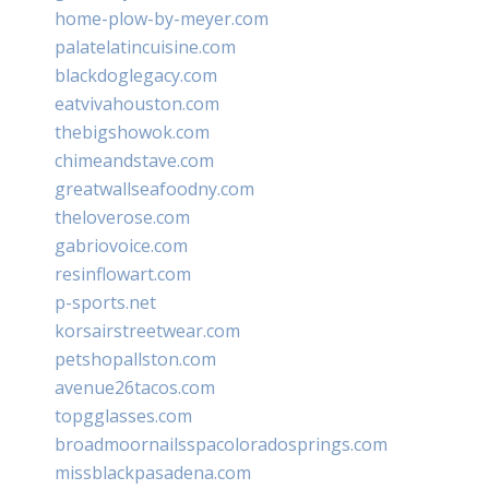
home-plow-by-meyer.com
palatelatincuisine.com
blackdoglegacy.com
eatvivahouston.com
thebigshowok.com
chimeandstave.com
greatwallseafoodny.com
theloverose.com
gabriovoice.com
resinflowart.com
p-sports.net
korsairstreetwear.com
petshopallston.com
avenue26tacos.com
topgglasses.com
broadmoornailsspacoloradosprings.com
missblackpasadena.com