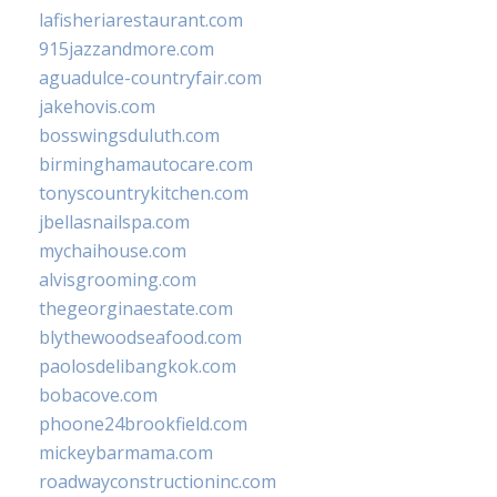
lafisheriarestaurant.com
915jazzandmore.com
aguadulce-countryfair.com
jakehovis.com
bosswingsduluth.com
birminghamautocare.com
tonyscountrykitchen.com
jbellasnailspa.com
mychaihouse.com
alvisgrooming.com
thegeorginaestate.com
blythewoodseafood.com
paolosdelibangkok.com
bobacove.com
phoone24brookfield.com
mickeybarmama.com
roadwayconstructioninc.com