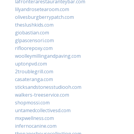
lafronterarestauranteybar.com
lilyandrosetearoom.com
olivesburgberrypatch.com
theslushkids.com
giobastian.com
glpascensori.com
rifloorepoxy.com
woolleymillingandpaving.com
uptonpvd.com
2troublegrill.com
casateranga.com
sticksandstonesstudiooh.com
walkers-treeservice.com
shopmossi.com
untamedcollectivesd.com
mxpwellness.com
infernocanine.com
thepaperhousecollection.com