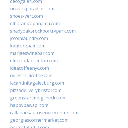
decogaleri.com
unavozparadios.com
shoes-vert.com
elbotanicopanama.com
shadyoaksrockportrvpark.com
jccoinlaundry.com
kautorepair.com
marjaeswinebar.com
elmazatlanclinton.com
ideacoffeenyc.com
odieschillicothe.com
lacantinitagalesburg.com
pizzadeliverybristol.com
greenstarsmogcheck.com
happypawspl.com
callahansautoservicecenter.com
georgiascornermarket.com
perfectfit24-7.com