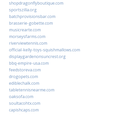
shopdragonflyboutique.com
sportszilla.org
batchprovisionsbar.com
brasserie-gobette.com
musicrearte.com
morseysfarms.com
riverviewtennis.com
official-kelly-toys-squishmallows.com
displaygardenonsuncrest.org
bbq-empire-usa.com
feedstoreva.com
drogopets.com
ediblechalk.com
tabletennisnearme.com
oaksofa.com
soultacohtx.com
capishcaps.com