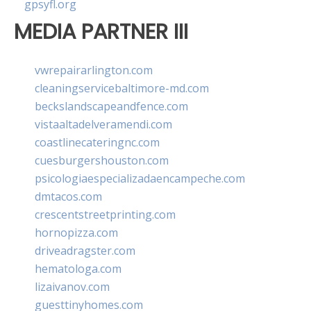
gpsyfl.org
MEDIA PARTNER III
vwrepairarlington.com
cleaningservicebaltimore-md.com
beckslandscapeandfence.com
vistaaltadelveramendi.com
coastlinecateringnc.com
cuesburgershouston.com
psicologiaespecializadaencampeche.com
dmtacos.com
crescentstreetprinting.com
hornopizza.com
driveadragster.com
hematologa.com
lizaivanov.com
guesttinyhomes.com