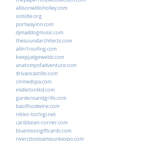
allisonwillisholley.com
solslite.org
portwayinn.com
djmaddogmusic.com
thesoundarchitects.com
allin1roofing.com
keepjudgewebb.com
anatomyofadventure.com
drivancastillo.com
cmmedspa.com
midletontkd.com
gardensandgrills.com
basilfoodwine.com
nikko-tochigi.net
caribbean-corner.com
bluemoongiftcards.com
rivercitysteampunkexpo.com