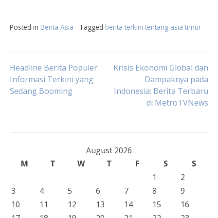
Posted in
Berita Asia
Tagged
berita terkini tentang asia timur
Post
Headline Berita Populer:
Krisis Ekonomi Global dan
Informasi Terkini yang
Dampaknya pada
Sedang Booming
Indonesia: Berita Terbaru
navigation
di MetroTVNews
August 2026
M
T
W
T
F
S
S
1
2
3
4
5
6
7
8
9
10
11
12
13
14
15
16