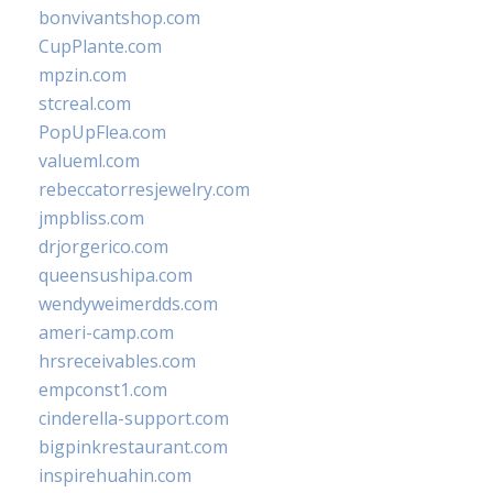
bonvivantshop.com
CupPlante.com
mpzin.com
stcreal.com
PopUpFlea.com
valueml.com
rebeccatorresjewelry.com
jmpbliss.com
drjorgerico.com
queensushipa.com
wendyweimerdds.com
ameri-camp.com
hrsreceivables.com
empconst1.com
cinderella-support.com
bigpinkrestaurant.com
inspirehuahin.com