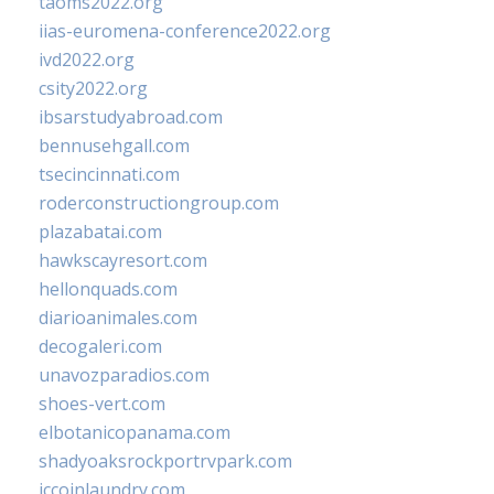
taoms2022.org
iias-euromena-conference2022.org
ivd2022.org
csity2022.org
ibsarstudyabroad.com
bennusehgall.com
tsecincinnati.com
roderconstructiongroup.com
plazabatai.com
hawkscayresort.com
hellonquads.com
diarioanimales.com
decogaleri.com
unavozparadios.com
shoes-vert.com
elbotanicopanama.com
shadyoaksrockportrvpark.com
jccoinlaundry.com