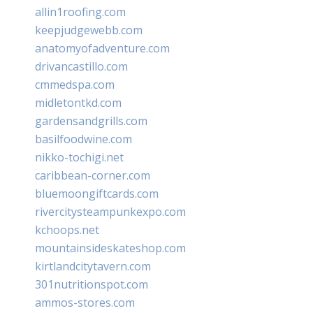
allin1roofing.com
keepjudgewebb.com
anatomyofadventure.com
drivancastillo.com
cmmedspa.com
midletontkd.com
gardensandgrills.com
basilfoodwine.com
nikko-tochigi.net
caribbean-corner.com
bluemoongiftcards.com
rivercitysteampunkexpo.com
kchoops.net
mountainsideskateshop.com
kirtlandcitytavern.com
301nutritionspot.com
ammos-stores.com