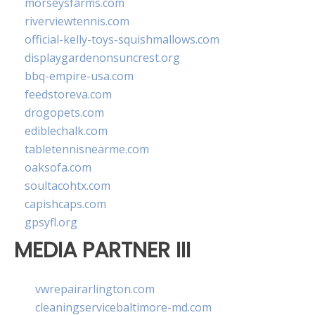
morseysfarms.com
riverviewtennis.com
official-kelly-toys-squishmallows.com
displaygardenonsuncrest.org
bbq-empire-usa.com
feedstoreva.com
drogopets.com
ediblechalk.com
tabletennisnearme.com
oaksofa.com
soultacohtx.com
capishcaps.com
gpsyfl.org
MEDIA PARTNER III
vwrepairarlington.com
cleaningservicebaltimore-md.com