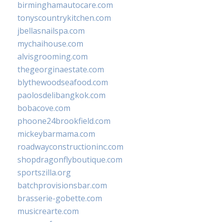
birminghamautocare.com
tonyscountrykitchen.com
jbellasnailspa.com
mychaihouse.com
alvisgrooming.com
thegeorginaestate.com
blythewoodseafood.com
paolosdelibangkok.com
bobacove.com
phoone24brookfield.com
mickeybarmama.com
roadwayconstructioninc.com
shopdragonflyboutique.com
sportszilla.org
batchprovisionsbar.com
brasserie-gobette.com
musicrearte.com