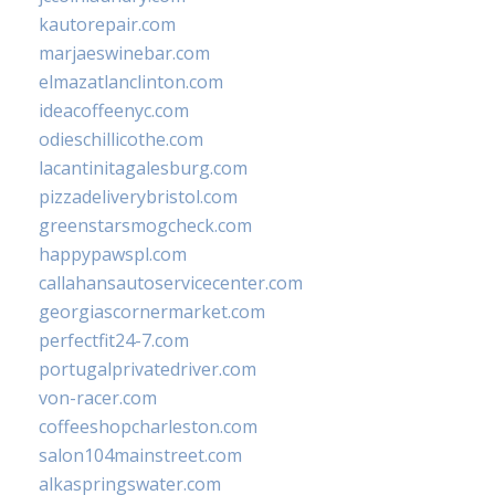
kautorepair.com
marjaeswinebar.com
elmazatlanclinton.com
ideacoffeenyc.com
odieschillicothe.com
lacantinitagalesburg.com
pizzadeliverybristol.com
greenstarsmogcheck.com
happypawspl.com
callahansautoservicecenter.com
georgiascornermarket.com
perfectfit24-7.com
portugalprivatedriver.com
von-racer.com
coffeeshopcharleston.com
salon104mainstreet.com
alkaspringswater.com