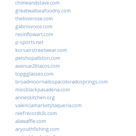
chimeandstave.com
greatwallseafoodny.com
theloverose.com
gabriovoice.com
resinflowart.com
p-sports.net
korsairstreetwear.com
petshopallston.com
avenue26tacos.com
topgglasses.com
broadmoornailsspacoloradosprings.com
missblackpasadena.com
anneskitchen.org
valenciamarketytaqueria.com
reefrecordsllc.com
alawaffle.com
aryouthfishing.com