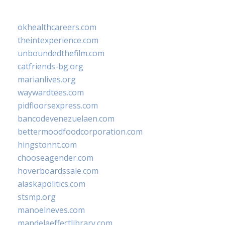
okhealthcareers.com
theintexperience.com
unboundedthefilm.com
catfriends-bg.org
marianlives.org
waywardtees.com
pidfloorsexpress.com
bancodevenezuelaen.com
bettermoodfoodcorporation.com
hingstonnt.com
chooseagender.com
hoverboardssale.com
alaskapolitics.com
stsmp.org
manoelneves.com
mandelaeffectlibrary.com