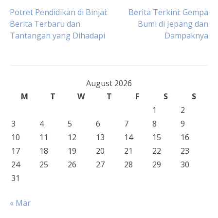
Post
Potret Pendidikan di Binjai:
Berita Terkini: Gempa
Berita Terbaru dan
Bumi di Jepang dan
Tantangan yang Dihadapi
Dampaknya
navigation
August 2026
M
T
W
T
F
S
S
1
2
3
4
5
6
7
8
9
10
11
12
13
14
15
16
17
18
19
20
21
22
23
24
25
26
27
28
29
30
31
« Mar