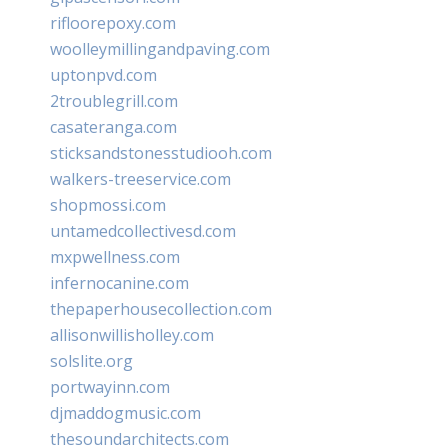
rifloorepoxy.com
woolleymillingandpaving.com
uptonpvd.com
2troublegrill.com
casateranga.com
sticksandstonesstudiooh.com
walkers-treeservice.com
shopmossi.com
untamedcollectivesd.com
mxpwellness.com
infernocanine.com
thepaperhousecollection.com
allisonwillisholley.com
solslite.org
portwayinn.com
djmaddogmusic.com
thesoundarchitects.com