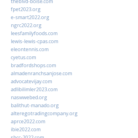
theblvd-boise.com
fpet2023.org
e-smart2022.org
ngrc2022.org
leesfamilyfoods.com
lewis-lewis-cpas.com
eleontennis.com
cyetus.com
bradfordshops.com
almadenranchsanjose.com
advocatevijay.com
adlibilimler2023.com
naswwebed.org
balithut-manado.org
alteregotradingcompany.org
aprce2022.com
ibie2022.com
sbcc-2022.com