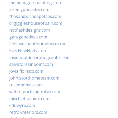
memmingerspainting.com
jeremypbeasley.com
thesandwichdepotcos.com
drgiggleshouseofpain.com
hotflashdesigns.com
garagenadeau.com
lifestylechauffeurservice.com
EverNewNails.com
insideoutdecoratingcentre.com
salvatoresinpoint.com
jovialfloralco.com
johnlscotthometeam.com
u-seehomes.com
watersportslagonissi.com
mischieffashion.com
eduwyre.com
retro-interiors.com