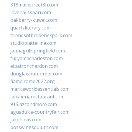
318mainstreet8h.com
lovenailsspari.com
oakberry-kuwait.com
quartzliterary.com
friendsofbroderickpark.com
studiopiattellina.com
jannagrillspringfield.com
fujiyamacharleston.com
elpatronchardon.com
donglaishun-order.com
fiamc-rome2022.org
mariceworldessentials.com
lafisheriarestaurant.com
915jazzandmore.com
aguadulce-countryfair.com
jakehovis.com
bosswingsduluth.com