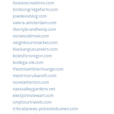
loceanecreations.com
birdsongridgefarm.com
joiedevivblog.com
valera-amsterdam.com
libertybrandhemp.com
norwoodinnwi.com
neighboursmarket.com
blackanguscareers.com
bolesfororegon.com
bodega-ole.com
thestreamlinerlounge.com
mestrinorubanofc.com
novelatherton.com
nassvalleygardens.net
electjohnstewart.com
omptourtravels.com
tribratanews-polreskebumen.com