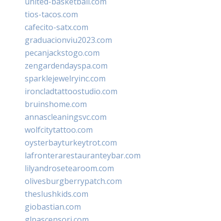
united-basketball.com
tios-tacos.com
cafecito-satx.com
graduacionviu2023.com
pecanjackstogo.com
zengardendayspa.com
sparklejewelryinc.com
ironcladtattoostudio.com
bruinshome.com
annascleaningsvc.com
wolfcitytattoo.com
oysterbayturkeytrot.com
lafronterarestauranteybar.com
lilyandrosetearoom.com
olivesburgberrypatch.com
theslushkids.com
giobastian.com
glpascensori.com