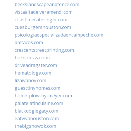
beckslandscapeandfence.com
vistaaltadelveramendi.com
coastlinecateringnc.com
cuesburgershouston.com
psicologiaespecializadaencampeche.com
dmtacos.com
crescentstreetprinting.com
hornopizza.com
driveadragster.com
hematologa.com
lizaivanov.com
guesttinyhomes.com
home-plow-by-meyer.com
palatelatincuisine.com
blackdoglegacy.com
eatvivahouston.com
thebigshowok.com