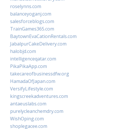
roselynns.com
balanceyoganj.com
salesforceblogs.com
TrainGames365.com
BaytownEvaCationRentals.com
JabalpurCakeDelivery.com
halobjd.com
intelligenceqatar.com
PikaPikaApp.com
takecareofbusinessdfw.org
HamadaOfJapan.com
VersifyLifestyle.com
kingscreekadventures.com
antaeuslabs.com
purelycleanchemdry.com
WishOping.com
shoplegacee.com