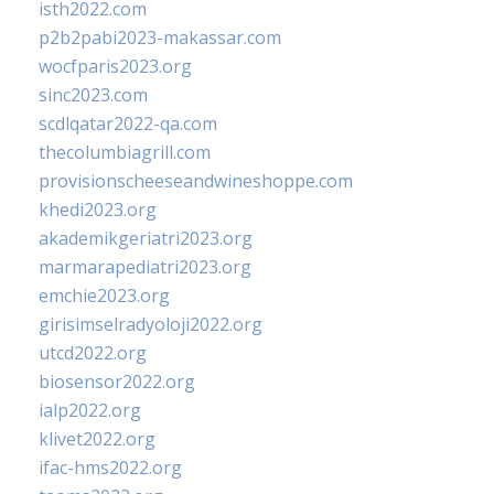
isth2022.com
p2b2pabi2023-makassar.com
wocfparis2023.org
sinc2023.com
scdlqatar2022-qa.com
thecolumbiagrill.com
provisionscheeseandwineshoppe.com
khedi2023.org
akademikgeriatri2023.org
marmarapediatri2023.org
emchie2023.org
girisimselradyoloji2022.org
utcd2022.org
biosensor2022.org
ialp2022.org
klivet2022.org
ifac-hms2022.org