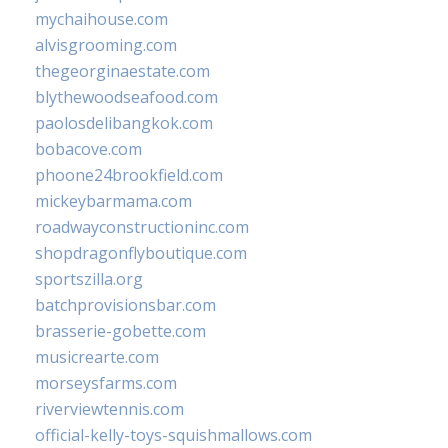
mychaihouse.com
alvisgrooming.com
thegeorginaestate.com
blythewoodseafood.com
paolosdelibangkok.com
bobacove.com
phoone24brookfield.com
mickeybarmama.com
roadwayconstructioninc.com
shopdragonflyboutique.com
sportszilla.org
batchprovisionsbar.com
brasserie-gobette.com
musicrearte.com
morseysfarms.com
riverviewtennis.com
official-kelly-toys-squishmallows.com