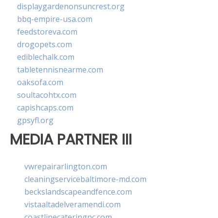
displaygardenonsuncrest.org
bbq-empire-usa.com
feedstoreva.com
drogopets.com
ediblechalk.com
tabletennisnearme.com
oaksofa.com
soultacohtx.com
capishcaps.com
gpsyfl.org
MEDIA PARTNER III
vwrepairarlington.com
cleaningservicebaltimore-md.com
beckslandscapeandfence.com
vistaaltadelveramendi.com
coastlinecateringnc.com