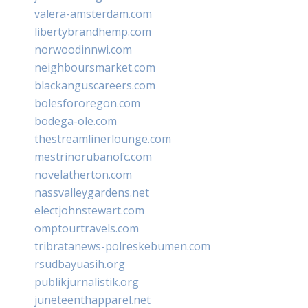
valera-amsterdam.com
libertybrandhemp.com
norwoodinnwi.com
neighboursmarket.com
blackanguscareers.com
bolesfororegon.com
bodega-ole.com
thestreamlinerlounge.com
mestrinorubanofc.com
novelatherton.com
nassvalleygardens.net
electjohnstewart.com
omptourtravels.com
tribratanews-polreskebumen.com
rsudbayuasih.org
publikjurnalistik.org
juneteenthapparel.net