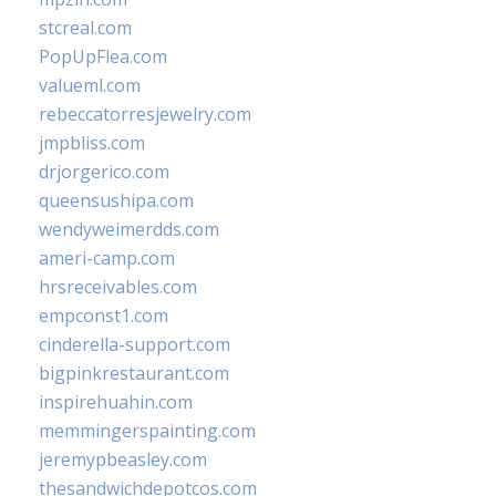
stcreal.com
PopUpFlea.com
valueml.com
rebeccatorresjewelry.com
jmpbliss.com
drjorgerico.com
queensushipa.com
wendyweimerdds.com
ameri-camp.com
hrsreceivables.com
empconst1.com
cinderella-support.com
bigpinkrestaurant.com
inspirehuahin.com
memmingerspainting.com
jeremypbeasley.com
thesandwichdepotcos.com