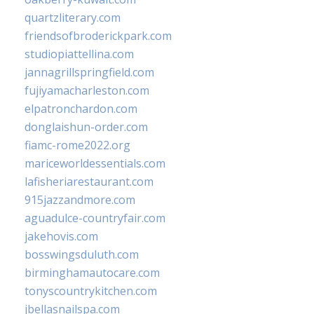
quartzliterary.com
friendsofbroderickpark.com
studiopiattellina.com
jannagrillspringfield.com
fujiyamacharleston.com
elpatronchardon.com
donglaishun-order.com
fiamc-rome2022.org
mariceworldessentials.com
lafisheriarestaurant.com
915jazzandmore.com
aguadulce-countryfair.com
jakehovis.com
bosswingsduluth.com
birminghamautocare.com
tonyscountrykitchen.com
jbellasnailspa.com