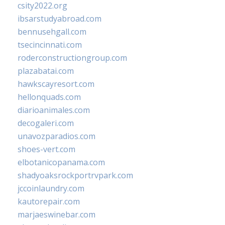
csity2022.org
ibsarstudyabroad.com
bennusehgall.com
tsecincinnati.com
roderconstructiongroup.com
plazabatai.com
hawkscayresort.com
hellonquads.com
diarioanimales.com
decogaleri.com
unavozparadios.com
shoes-vert.com
elbotanicopanama.com
shadyoaksrockportrvpark.com
jccoinlaundry.com
kautorepair.com
marjaeswinebar.com