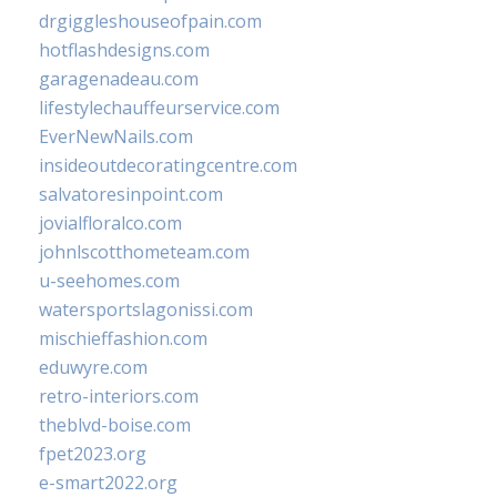
drgiggleshouseofpain.com
hotflashdesigns.com
garagenadeau.com
lifestylechauffeurservice.com
EverNewNails.com
insideoutdecoratingcentre.com
salvatoresinpoint.com
jovialfloralco.com
johnlscotthometeam.com
u-seehomes.com
watersportslagonissi.com
mischieffashion.com
eduwyre.com
retro-interiors.com
theblvd-boise.com
fpet2023.org
e-smart2022.org