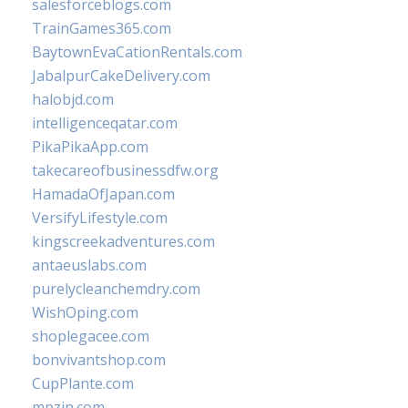
salesforceblogs.com
TrainGames365.com
BaytownEvaCationRentals.com
JabalpurCakeDelivery.com
halobjd.com
intelligenceqatar.com
PikaPikaApp.com
takecareofbusinessdfw.org
HamadaOfJapan.com
VersifyLifestyle.com
kingscreekadventures.com
antaeuslabs.com
purelycleanchemdry.com
WishOping.com
shoplegacee.com
bonvivantshop.com
CupPlante.com
mpzin.com