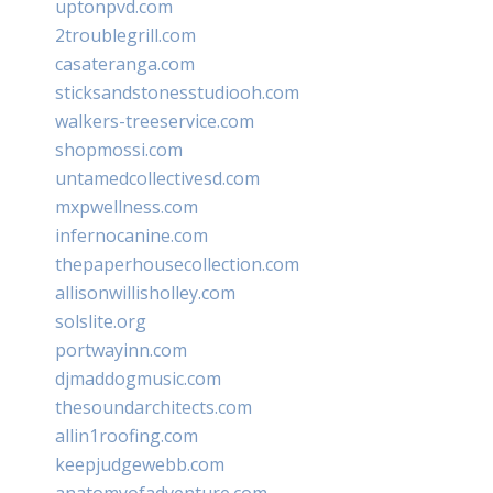
uptonpvd.com
2troublegrill.com
casateranga.com
sticksandstonesstudiooh.com
walkers-treeservice.com
shopmossi.com
untamedcollectivesd.com
mxpwellness.com
infernocanine.com
thepaperhousecollection.com
allisonwillisholley.com
solslite.org
portwayinn.com
djmaddogmusic.com
thesoundarchitects.com
allin1roofing.com
keepjudgewebb.com
anatomyofadventure.com