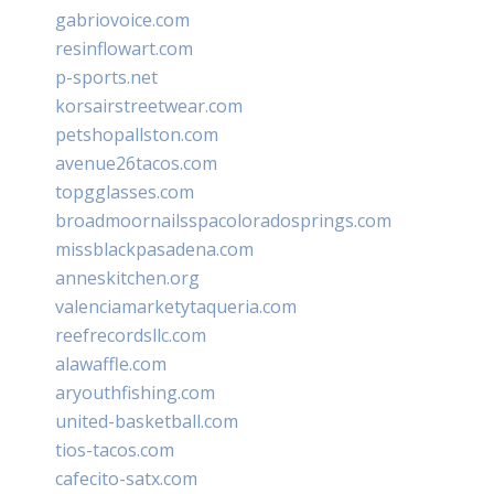
gabriovoice.com
resinflowart.com
p-sports.net
korsairstreetwear.com
petshopallston.com
avenue26tacos.com
topgglasses.com
broadmoornailsspacoloradosprings.com
missblackpasadena.com
anneskitchen.org
valenciamarketytaqueria.com
reefrecordsllc.com
alawaffle.com
aryouthfishing.com
united-basketball.com
tios-tacos.com
cafecito-satx.com