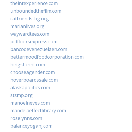
theintexperience.com
unboundedthefilm.com
catfriends-bg.org
marianlives.org
waywardtees.com
pidfloorsexpress.com
bancodevenezuelaen.com
bettermoodfoodcorporation.com
hingstonnt.com
chooseagender.com
hoverboardssale.com
alaskapolitics.com
stsmp.org
manoelneves.com
mandelaeffectlibrary.com
roselynns.com
balanceyoganj.com