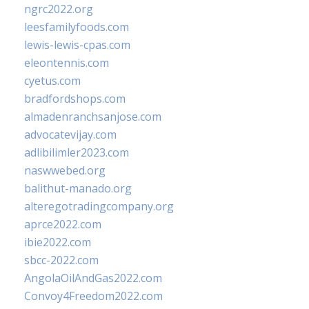
ngrc2022.org
leesfamilyfoods.com
lewis-lewis-cpas.com
eleontennis.com
cyetus.com
bradfordshops.com
almadenranchsanjose.com
advocatevijay.com
adlibilimler2023.com
naswwebed.org
balithut-manado.org
alteregotradingcompany.org
aprce2022.com
ibie2022.com
sbcc-2022.com
AngolaOilAndGas2022.com
Convoy4Freedom2022.com