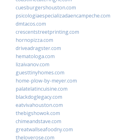
cuesburgershouston.com
psicologiaespecializadaencampeche.com
dmtacos.com
crescentstreetprinting.com
hornopizza.com
driveadragster.com
hematologa.com
lizaivanov.com
guesttinyhomes.com
home-plow-by-meyer.com
palatelatincuisine.com
blackdoglegacy.com
eatvivahouston.com
thebigshowok.com
chimeandstave.com
greatwallseafoodny.com
theloverose.com