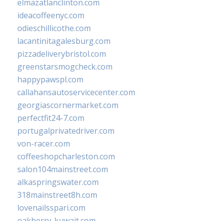
elmazatlanclinton.com
ideacoffeenyc.com
odieschillicothe.com
lacantinitagalesburg.com
pizzadeliverybristol.com
greenstarsmogcheck.com
happypawspl.com
callahansautoservicecenter.com
georgiascornermarket.com
perfectfit24-7.com
portugalprivatedriver.com
von-racer.com
coffeeshopcharleston.com
salon104mainstreet.com
alkaspringswater.com
318mainstreet8h.com
lovenailsspari.com
oakberry-kuwait.com