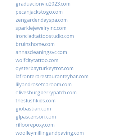
graduacionviu2023.com
pecanjackstogo.com
zengardendayspa.com
sparklejewelryinc.com
ironcladtattoostudio.com
bruinshome.com
annascleaningsvc.com
wolfcitytattoo.com
oysterbayturkeytrot.com
lafronterarestauranteybar.com
lilyandrosetearoom.com
olivesburgberrypatch.com
theslushkids.com
giobastian.com
glpascensori.com
rifloorepoxy.com
woolleymillingandpaving.com