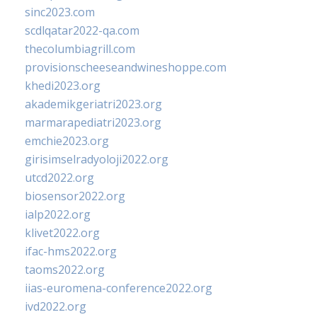
sinc2023.com
scdlqatar2022-qa.com
thecolumbiagrill.com
provisionscheeseandwineshoppe.com
khedi2023.org
akademikgeriatri2023.org
marmarapediatri2023.org
emchie2023.org
girisimselradyoloji2022.org
utcd2022.org
biosensor2022.org
ialp2022.org
klivet2022.org
ifac-hms2022.org
taoms2022.org
iias-euromena-conference2022.org
ivd2022.org