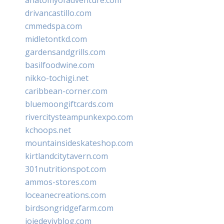
drivancastillo.com
cmmedspa.com
midletontkd.com
gardensandgrills.com
basilfoodwine.com
nikko-tochigi.net
caribbean-corner.com
bluemoongiftcards.com
rivercitysteampunkexpo.com
kchoops.net
mountainsideskateshop.com
kirtlandcitytavern.com
301nutritionspot.com
ammos-stores.com
loceanecreations.com
birdsongridgefarm.com
joiedevivblog.com