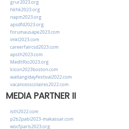
grur2023.org
hkhk2023.org
napm2023.org
apsdfd2023.org
forumausape2023.com
imkl2023.com
careerfaircsd2023.com
apsth2023.com
MedItRio2023.org
lcicon2023boston.com
waitangidayfestival2022.com
vacancesscolaires2022.com
MEDIA PARTNER II
isth2022.com
p2b2pabi2023-makassar.com
wocfparis2023.org