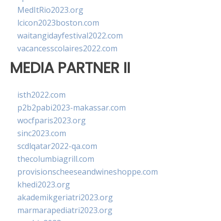
MedItRio2023.org
lcicon2023boston.com
waitangidayfestival2022.com
vacancesscolaires2022.com
MEDIA PARTNER II
isth2022.com
p2b2pabi2023-makassar.com
wocfparis2023.org
sinc2023.com
scdlqatar2022-qa.com
thecolumbiagrill.com
provisionscheeseandwineshoppe.com
khedi2023.org
akademikgeriatri2023.org
marmarapediatri2023.org