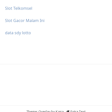
Slot Telkomsel
Slot Gacor Malam Ini
data sdy lotto
Theme: Overlay by
Kaira
.
Extra Text