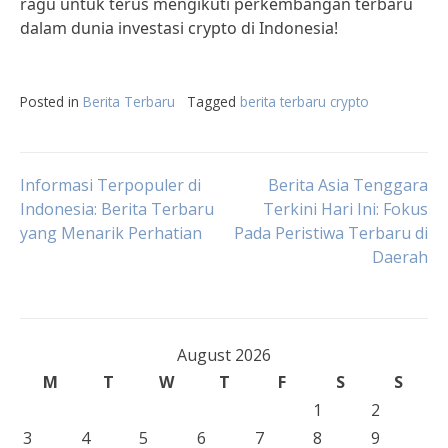
ragu untuk terus mengikuti perkembangan terbaru
dalam dunia investasi crypto di Indonesia!
Posted in
Berita Terbaru
Tagged
berita terbaru crypto
Post
Informasi Terpopuler di
Berita Asia Tenggara
Indonesia: Berita Terbaru
Terkini Hari Ini: Fokus
yang Menarik Perhatian
Pada Peristiwa Terbaru di
navigation
Daerah
August 2026
M
T
W
T
F
S
S
1
2
3
4
5
6
7
8
9