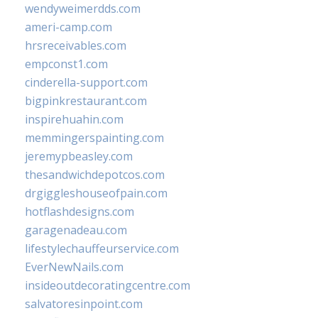
wendyweimerdds.com
ameri-camp.com
hrsreceivables.com
empconst1.com
cinderella-support.com
bigpinkrestaurant.com
inspirehuahin.com
memmingerspainting.com
jeremypbeasley.com
thesandwichdepotcos.com
drgiggleshouseofpain.com
hotflashdesigns.com
garagenadeau.com
lifestylechauffeurservice.com
EverNewNails.com
insideoutdecoratingcentre.com
salvatoresinpoint.com