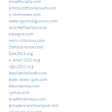
jovialfloralco.com
johnlscotthometeam.com
u-seehomes.com
watersportslagonissi.com
mischieffashion.com
eduwyre.com
retro-interiors.com
theblvd-boise.com
fpet2023.org
e-smart2022.org
ngrc2022.org
leesfamilyfoods.com
lewis-lewis-cpas.com
eleontennis.com
cyetus.com
bradfordshops.com
almadenranchsanjose.com