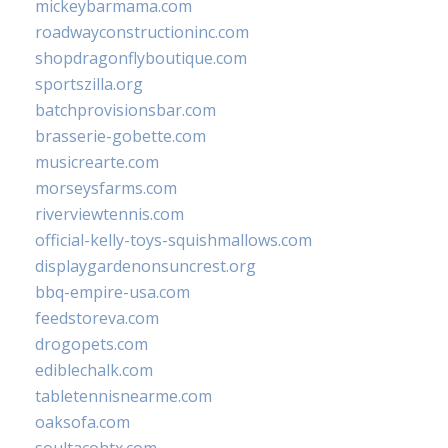
mickeybarmama.com
roadwayconstructioninc.com
shopdragonflyboutique.com
sportszilla.org
batchprovisionsbar.com
brasserie-gobette.com
musicrearte.com
morseysfarms.com
riverviewtennis.com
official-kelly-toys-squishmallows.com
displaygardenonsuncrest.org
bbq-empire-usa.com
feedstoreva.com
drogopets.com
ediblechalk.com
tabletennisnearme.com
oaksofa.com