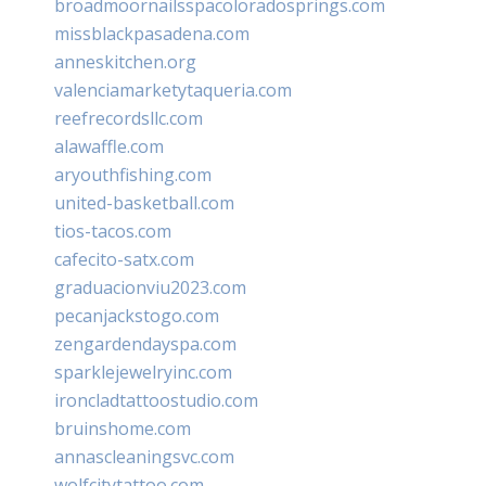
broadmoornailsspacoloradosprings.com
missblackpasadena.com
anneskitchen.org
valenciamarketytaqueria.com
reefrecordsllc.com
alawaffle.com
aryouthfishing.com
united-basketball.com
tios-tacos.com
cafecito-satx.com
graduacionviu2023.com
pecanjackstogo.com
zengardendayspa.com
sparklejewelryinc.com
ironcladtattoostudio.com
bruinshome.com
annascleaningsvc.com
wolfcitytattoo.com