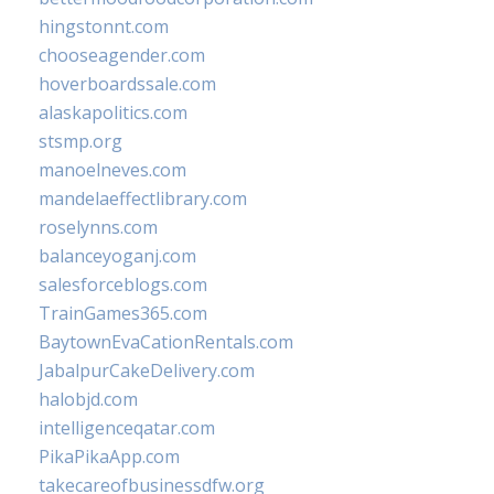
hingstonnt.com
chooseagender.com
hoverboardssale.com
alaskapolitics.com
stsmp.org
manoelneves.com
mandelaeffectlibrary.com
roselynns.com
balanceyoganj.com
salesforceblogs.com
TrainGames365.com
BaytownEvaCationRentals.com
JabalpurCakeDelivery.com
halobjd.com
intelligenceqatar.com
PikaPikaApp.com
takecareofbusinessdfw.org