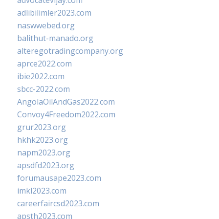
advocatevijay.com
adlibilimler2023.com
naswwebed.org
balithut-manado.org
alteregotradingcompany.org
aprce2022.com
ibie2022.com
sbcc-2022.com
AngolaOilAndGas2022.com
Convoy4Freedom2022.com
grur2023.org
hkhk2023.org
napm2023.org
apsdfd2023.org
forumausape2023.com
imkl2023.com
careerfaircsd2023.com
apsth2023.com