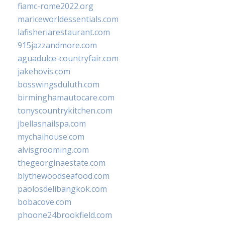
fiamc-rome2022.org
mariceworldessentials.com
lafisheriarestaurant.com
915jazzandmore.com
aguadulce-countryfair.com
jakehovis.com
bosswingsduluth.com
birminghamautocare.com
tonyscountrykitchen.com
jbellasnailspa.com
mychaihouse.com
alvisgrooming.com
thegeorginaestate.com
blythewoodseafood.com
paolosdelibangkok.com
bobacove.com
phoone24brookfield.com