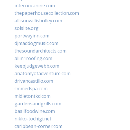
infernocanine.com
thepaperhousecollection.com
allisonwillisholley.com
solslite.org
portwayinn.com
djmaddogmusic.com
thesoundarchitects.com
allin1roofing.com
keepjudgewebb.com
anatomyofadventure.com
drivancastillo.com
cmmedspa.com
midletontkd.com
gardensandgrills.com
basilfoodwine.com
nikko-tochigi.net
caribbean-corner.com