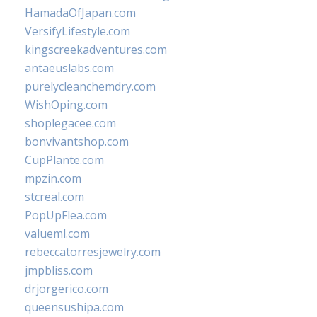
HamadaOfJapan.com
VersifyLifestyle.com
kingscreekadventures.com
antaeuslabs.com
purelycleanchemdry.com
WishOping.com
shoplegacee.com
bonvivantshop.com
CupPlante.com
mpzin.com
stcreal.com
PopUpFlea.com
valueml.com
rebeccatorresjewelry.com
jmpbliss.com
drjorgerico.com
queensushipa.com