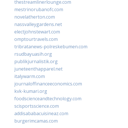
thestreamlinerlounge.com
mestrinorubanofc.com
novelatherton.com
nassvalleygardens.net
electjohnstewart.com
omptourtravels.com
tribratanews-polreskebumen.com
rsudbayuasih.org
publikjurnalistik.org
juneteenthapparel.net
italywarm.com
journaloffinanceeconomics.com
kvk-kumari.org
foodscienceandtechnology.com
scisportsscience.com
addisababacuisineaz.com
burgerimcamas.com