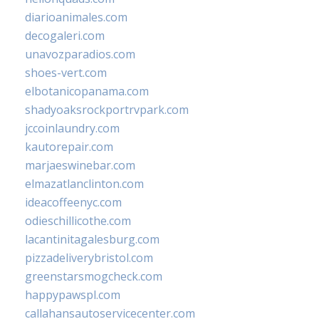
diarioanimales.com
decogaleri.com
unavozparadios.com
shoes-vert.com
elbotanicopanama.com
shadyoaksrockportrvpark.com
jccoinlaundry.com
kautorepair.com
marjaeswinebar.com
elmazatlanclinton.com
ideacoffeenyc.com
odieschillicothe.com
lacantinitagalesburg.com
pizzadeliverybristol.com
greenstarsmogcheck.com
happypawspl.com
callahansautoservicecenter.com