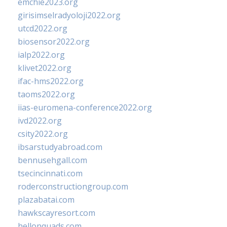
emchie2023.org
girisimselradyoloji2022.org
utcd2022.org
biosensor2022.org
ialp2022.org
klivet2022.org
ifac-hms2022.org
taoms2022.org
iias-euromena-conference2022.org
ivd2022.org
csity2022.org
ibsarstudyabroad.com
bennusehgall.com
tsecincinnati.com
roderconstructiongroup.com
plazabatai.com
hawkscayresort.com
hellonquads.com