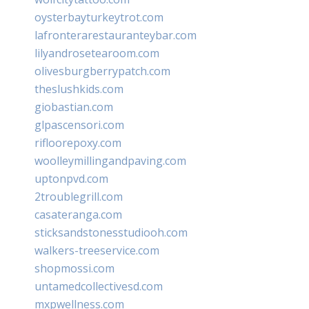
oysterbayturkeytrot.com
lafronterarestauranteybar.com
lilyandrosetearoom.com
olivesburgberrypatch.com
theslushkids.com
giobastian.com
glpascensori.com
rifloorepoxy.com
woolleymillingandpaving.com
uptonpvd.com
2troublegrill.com
casateranga.com
sticksandstonesstudiooh.com
walkers-treeservice.com
shopmossi.com
untamedcollectivesd.com
mxpwellness.com