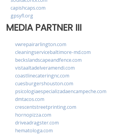
soultacohtx.com
capishcaps.com
gpsyfl.org
MEDIA PARTNER III
vwrepairarlington.com
cleaningservicebaltimore-md.com
beckslandscapeandfence.com
vistaaltadelveramendi.com
coastlinecateringnc.com
cuesburgershouston.com
psicologiaespecializadaencampeche.com
dmtacos.com
crescentstreetprinting.com
hornopizza.com
driveadragster.com
hematologa.com