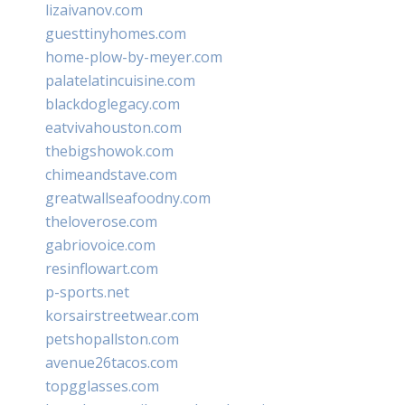
lizaivanov.com
guesttinyhomes.com
home-plow-by-meyer.com
palatelatincuisine.com
blackdoglegacy.com
eatvivahouston.com
thebigshowok.com
chimeandstave.com
greatwallseafoodny.com
theloverose.com
gabriovoice.com
resinflowart.com
p-sports.net
korsairstreetwear.com
petshopallston.com
avenue26tacos.com
topgglasses.com