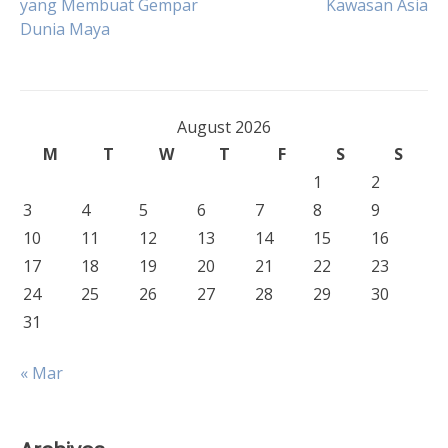
yang Membuat Gempar
Kawasan Asia
navigation
Dunia Maya
August 2026
M
T
W
T
F
S
S
1
2
3
4
5
6
7
8
9
10
11
12
13
14
15
16
17
18
19
20
21
22
23
24
25
26
27
28
29
30
31
« Mar