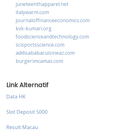
juneteenthapparel.net
italywarm.com
journaloffinanceeconomics.com
kvk-kumari.org
foodscienceandtechnology.com
scisportsscience.com
addisababacuisineaz.com
burgerimcamas.com
Link Alternatif
Data HK
Slot Deposit 5000
Result Macau