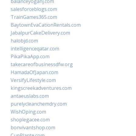
balanceyoganj.com
salesforceblogs.com
TrainGames365.com
BaytownEvaCationRentals.com
JabalpurCakeDelivery.com
halobjd.com
intelligenceqatar.com
PikaPikaApp.com
takecareofbusinessdfw.org
HamadaOfJapan.com
VersifyLifestyle.com
kingscreekadventures.com
antaeuslabs.com
purelycleanchemdry.com
WishOping.com
shoplegacee.com
bonvivantshop.com
CupPlante.com