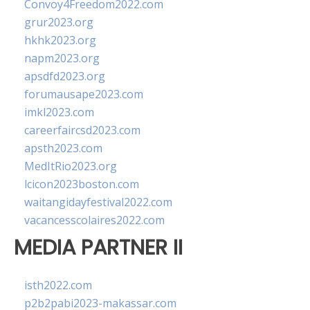
Convoy4Freedom2022.com
grur2023.org
hkhk2023.org
napm2023.org
apsdfd2023.org
forumausape2023.com
imkl2023.com
careerfaircsd2023.com
apsth2023.com
MedItRio2023.org
lcicon2023boston.com
waitangidayfestival2022.com
vacancesscolaires2022.com
MEDIA PARTNER II
isth2022.com
p2b2pabi2023-makassar.com