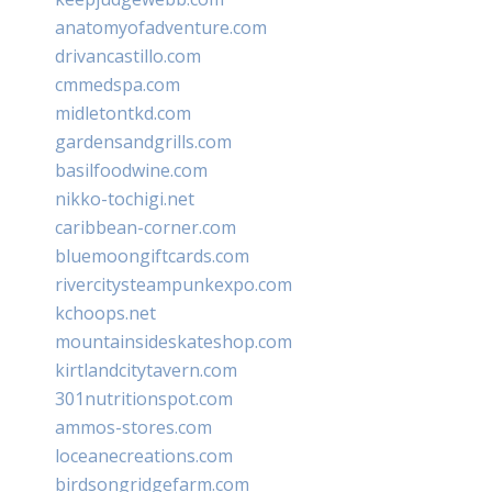
anatomyofadventure.com
drivancastillo.com
cmmedspa.com
midletontkd.com
gardensandgrills.com
basilfoodwine.com
nikko-tochigi.net
caribbean-corner.com
bluemoongiftcards.com
rivercitysteampunkexpo.com
kchoops.net
mountainsideskateshop.com
kirtlandcitytavern.com
301nutritionspot.com
ammos-stores.com
loceanecreations.com
birdsongridgefarm.com