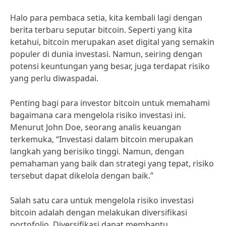
Halo para pembaca setia, kita kembali lagi dengan
berita terbaru seputar bitcoin. Seperti yang kita
ketahui, bitcoin merupakan aset digital yang semakin
populer di dunia investasi. Namun, seiring dengan
potensi keuntungan yang besar, juga terdapat risiko
yang perlu diwaspadai.
Penting bagi para investor bitcoin untuk memahami
bagaimana cara mengelola risiko investasi ini.
Menurut John Doe, seorang analis keuangan
terkemuka, “Investasi dalam bitcoin merupakan
langkah yang berisiko tinggi. Namun, dengan
pemahaman yang baik dan strategi yang tepat, risiko
tersebut dapat dikelola dengan baik.”
Salah satu cara untuk mengelola risiko investasi
bitcoin adalah dengan melakukan diversifikasi
portofolio. Diversifikasi dapat membantu