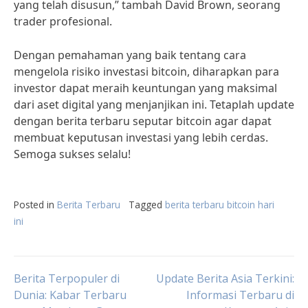
yang telah disusun,” tambah David Brown, seorang
trader profesional.
Dengan pemahaman yang baik tentang cara
mengelola risiko investasi bitcoin, diharapkan para
investor dapat meraih keuntungan yang maksimal
dari aset digital yang menjanjikan ini. Tetaplah update
dengan berita terbaru seputar bitcoin agar dapat
membuat keputusan investasi yang lebih cerdas.
Semoga sukses selalu!
Posted in
Berita Terbaru
Tagged
berita terbaru bitcoin hari
ini
Post
Berita Terpopuler di
Update Berita Asia Terkini:
Dunia: Kabar Terbaru
Informasi Terbaru di