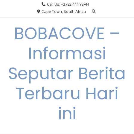
Skip
Call Us: +2782 444 YEAH
to
Cape Town, South Africa
content
BOBACOVE –
Informasi
Seputar Berita
Terbaru Hari
ini